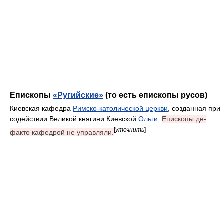
Епископы
«Ругийские»
(то есть епископы русов)
Киевская кафедра
Римско-католической церкви
, созданная при
содействии Великой княгини Киевской
Ольги
.
Епископы де-
[
уточнить
]
факто кафедрой не управляли.