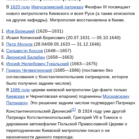
В
1620 году
Иерусалимский патриарх
Феофан III посвящает
нового митрополита Киевского и всея Руси (а также епископов
на другие кафедры). Митрополия восстановлена в Киеве.
Иов Борецкий
(1620—1631)
Исаия Копинский-Борисович (20.07.1631 — 05.10.1640)
Петр Могила
(28.04/08.05.1633 — 31.12.1646)
Сильвестр Коссов
(1648—1657)
Дионисий Балабан
(1658—1663)
Иосиф Нелюбович-Тукальский
(1663—1675)
Гедеон Четвертинский
(1685—1686) (поставлен без
согласования с Константинопольским патриархом, которое
было получено задним числом).
В
1686 году
церкви киевской митрополии (де-факто только
Киевская
и Черниговская епархии) подчинены
Московскому
Патриарху
. Это решение задним числом подтвердил Патриарх
[1]
Константинопольский Дионисий
. В 1924 году уже другой
Патриарх Котстантинопольский, Григорий VII в Томосе о
даровании автокефалии Польской Православной Церкви о
переподчинении Киевской митрополии писал о не
каноничности данного перехода: