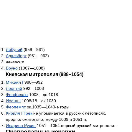
Либуций
(959—961)
Адальберт
(961—962)
вакансия
Бруно
(1007—1008)
Киевская митрополия (988−1054)
Михаил I
988—992
Леонтий
992—1008
Феофилакт
1008—до 1018
Иоанн I
1008/18—ок.1030
Феопемпт
ок.1035—1040-е годы
Кирилл I Грек
не упоминается в русских летописях,
предположительно, между 1039 и 1051 гг.
Иларион Русин
1051—1054 первый русский митрополит.
Православные иерархи