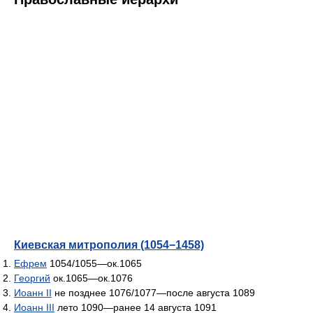
Киевская митрополия (1054−1458)
Ефрем
1054/1055—ок.1065
Георгий
ок.1065—ок.1076
Иоанн II
не позднее 1076/1077—после августа 1089
Иоанн III
лето 1090—ранее 14 августа 1091