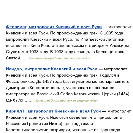
Феопемпт, митрополит Киевский и всея Руси
— митрополит
Киевский и всея Руси. По происхождению грек. С 1035 года
митрополит Киевский и всея Руси, по Ипатьевской летописи
поставлен в Киев Константинопольским патриархом Алексием
Студитом в 1038 году. В 1038 году освящал в Киеве церковь
Святой …
Большая биографическая энциклопедия
Исидор, митрополит Киевский и всея Руси
— митрополит
Киевский и всея Руси. По происхождению грек. Родился в
Фессалониках. До 1437 года был игуменом монастыря святого
Димитрия в Константинополе, участвовал в посольстве
императора на Базельский Собор Католической Церкви (1434),
где было… …
Большая биографическая энциклопедия
Кирилл II, митрополит Киевский и всея Руси
— митрополит
Киевский и всея Руси. Имеются сведения, что пришел он в
Россию из Греции (из Никеи), где тогда жили
Константинопольские патриархи, изгнанные из Царьграда