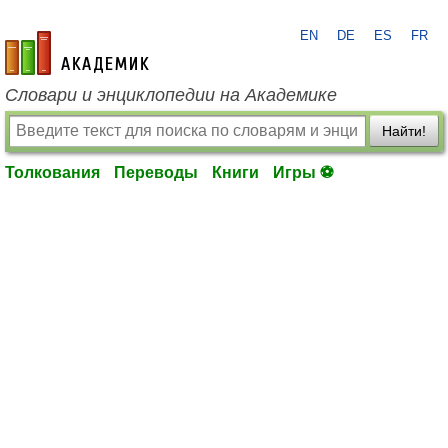
EN
DE
ES
FR
academic.ru
Словари и энциклопедии на Академике
Найти!
Толкования
Переводы
Книги
Игры ⚽