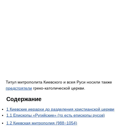
Титул митрополита Киевского и всея Руси носили также
предстоятели
греко-католической церкви.
Содержание
1
Киевские иерархи до разделения христианской церкви
1.1
Епископы «Ругийские» (то есть епископы русов)
1.2
Киевская митрополия (988−1054)