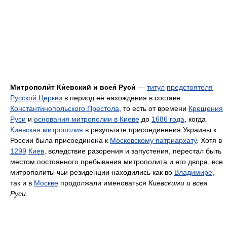
Митрополи́т Ки́евский и всея́ Руси́
—
титул
предстоятеля
Русской Церкви
в период её нахождения в составе
Константинопольского Престола
, то есть от времени
Крещения
Руси
и
основания митрополии в Киеве
до
1686 года
, когда
Киевская митрополия
в результате присоединения Украины к
России была присоединена к
Московскому патриархату
. Хотя в
1299
Киев
, вследствие разорения и запустения, перестал быть
местом постоянного пребывания митрополита и его двора, все
митрополиты чьи резиденции находились как во
Владимире
,
так и в
Москве
продолжали именоваться
Киевскими и всея
Руси
.