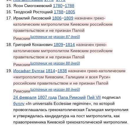
Ясон Смогожевский
1780
−
1788
Теодосий Ростоцкий
1788
−
1805
Ираклий Лисовский
1806
−
1809
назначен греко-
католическим митрополитом Киевским российским
правительством и не признан Папой
[
источник не указан 87 дней
]
Римским
Григорий Коханович
1809
−
1814
назначен греко-
католическим митрополитом Киевским российским
правительством и не признан Папой
[
источник не указан 88 дней
]
Римским
Иосафат Булгак
1814
−
1838
назначен греко-католическим
«митрополитом Киевским, Галицким и всея Руси»
российским правительством и не признан Папой
[
источник не указан 88 дней
]
Римским
24 февраля
1807 года
Папа Римский
Пий VII
подписал
буллу
«In universalis Ecclesiae regimine», по которой
провозглашалась грекокатолическая Галицкая митрополия
и утверждалась кандидатура на пост митрополита, как
правопреемника Киевской грекокатолической митрополии.