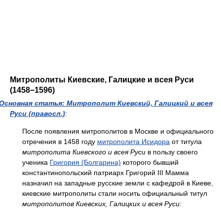
Митрополиты Киевские, Галицкие и всея Руси
(1458−1596)
Основная статья: Митрополит Киевский, Галицкий и всея
Руси (правосл.)
:
После появления митрополитов в Москве и официального
отречения в 1458 году
митрополита Исидора
от титула
митрополита Киевского и всея Руси
в пользу своего
ученика
Григория (Болгарина)
которого бывший
константинопольский патриарх Григорий III Мамма
назначил на западные русские земли с кафедрой в Киеве,
киевские митрополиты стали носить официальный титул
митрополитов Киевских, Галицких и всея Руси
: