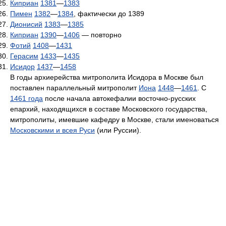
Киприан
1381
—
1383
Пимен
1382
—
1384
, фактически до 1389
Дионисий
1383
—
1385
Киприан
1390
—
1406
— повторно
Фотий
1408
—
1431
Герасим
1433
—
1435
Исидор
1437
—
1458
В годы архиерейства митрополита Исидора в Москве был
поставлен параллельный митрополит
Иона
1448
—
1461
. С
1461 года
после начала автокефалии восточно-русских
епархий, находящихся в составе Московского государства,
митрополиты, имевшие кафедру в Москве, стали именоваться
Московскими и всея Руси
(или Руссии).