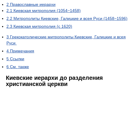
2
Православные иерархи
2.1
Киевская митрополия (1054−1458)
2.2
Митрополиты Киевские, Галицкие и всея Руси (1458−1596)
2.3
Киевская митрополия (с 1620)
3
Грекокатолические митрополиты Киевские, Галицкие и всея
Руси
4
Примечания
5
Ссылки
6
См. также
Киевские иерархи до разделения
христианской церкви