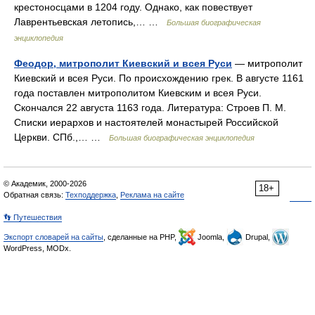
крестоносцами в 1204 году. Однако, как повествует
Лаврентьевская летопись,… …
Большая биографическая
энциклопедия
Феодор, митрополит Киевский и всея Руси
— митрополит
Киевский и всея Руси. По происхождению грек. В августе 1161
года поставлен митрополитом Киевским и всея Руси.
Скончался 22 августа 1163 года. Литература: Строев П. М.
Списки иерархов и настоятелей монастырей Российской
Церкви. СПб.,… …
Большая биографическая энциклопедия
© Академик, 2000-2026
18+
Обратная связь:
Техподдержка
,
Реклама на сайте
👣 Путешествия
Экспорт словарей на сайты
, сделанные на PHP,
Joomla,
Drupal,
WordPress, MODx.