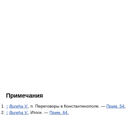
Примечания
↑
Bureha V.
, п. Переговоры в Константинополе. —
Прим. 54.
↑
Bureha V.
, Итоги. —
Прим. 64.