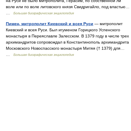
на Руси не было митрополита, Герасим, по собственной ли
воле или по воле литовского князя Свидригайло, под властью…
…
Большая биографическая энциклопедия
Пимен, митрополит Киевский и всея Руси
— митрополит
Киевский и всея Руси. Был игуменом Горицкого Успенского
монастыря в Переяславле Залесском. В 1379 году в числе трех
архимандритов сопровождал в Константинополь архимандрита
Московского Новоспасского монастыря Митяя († 1379) для…
…
Большая биографическая энциклопедия