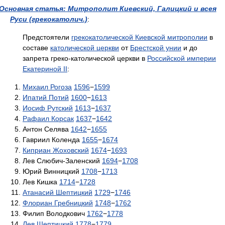
Основная статья: Митрополит Киевский, Галицкий и всея
Руси (грекокатолич.)
:
Предстоятели
грекокатолической Киевской митрополии
в
составе
католической церкви
от
Брестской унии
и до
запрета греко-католической церкви в
Российской империи
Екатериной II
:
Михаил Рогоза
1596
−
1599
Ипатий Потий
1600
−
1613
Иосиф Рутский
1613
−
1637
Рафаил Корсак
1637
−
1642
Антон Селява
1642
−
1655
Гавриил Коленда
1655
−
1674
Киприан Жоховский
1674
−
1693
Лев Слюбич-Заленский
1694
−
1708
Юрий Винницкий
1708
−
1713
Лев Кишка
1714
−
1728
Атанасий Шептицкий
1729
−
1746
Флориан Гребницкий
1748
−
1762
Филип Володкович
1762
−
1778
Лев Шептицкий
1778
−
1779