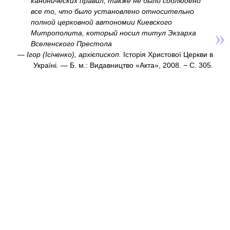
канонических правил, также не было соблюдено
все то, что было установлено относительно
полной церковной автономии Киевского
Митрополита, который носил титул Экзарха
Вселенского Престола
—
Ігор (Ісіченко), архієпископ.
Історія Христової Церкви в
Україні. — Б. м.: Видавництво «Акта», 2008. − С. 305.