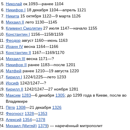
Николай
ок.1093—ранее 1104
Никифор I
18 декабря 1104—апрель 1121
Никита
15 октября 1122—9 марта 1126
Михаил II
лето 1130—1145
Климент Смолятич
27 июля 1147—начало 1155
Константин I
1156—1158/1159
Феодор
август 1160—июнь 1163
Иоанн IV
весна 1164—1166
Константин II
1167—1169/1170
Михаил III
весна 1171—?
Никифор II
ранее 1183—после 1201
Матфей
ранее 1210—19 августа 1220
Кирилл I
1224/1225—лето 1233
Иосиф
1242/1247—?
Кирилл II
1242/1247—27 ноября 1281
Максим
1283
—6 декабря
1305
; до 1299 года в Киеве, после во
Владимире
Пётр
1308
—21 декабря
1326
Феогност
1328
—
1353
Алексий
1354
—
1378
Михаил (Митяй)
1379
) — наречённый митрополит