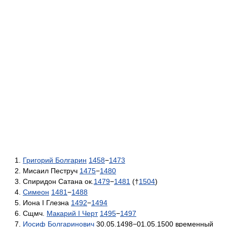
Григорий Болгарин
1458
−
1473
Мисаил Пеструч
1475
−
1480
Спиридон Сатана ок.
1479
−
1481
(†
1504
)
Симеон
1481
−
1488
Иона I Глезна
1492
−
1494
Сщмч.
Макарий I Черт
1495
−
1497
Иосиф Болгаринович
30.05.1498−01.05.1500 временный