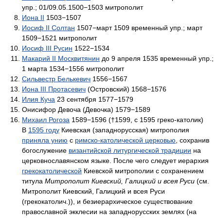
упр.; 01/09.05.1500−1503 митрополит
Иона II
1503−1507
Иосиф II Солтан
1507−март 1509 временный упр.; март
1509−1521 митрополит
Иосиф III Русин
1522−1534
Макарий II Москвитянин
до 9 апреля 1535 временный упр.;
1 марта 1534−1556 митрополит
Сильвестр Белькевич
1556−1567
Иона III Протасевич
(Островский) 1568−1576
Илия Куча
23 сентября 1577−1579
Онисифор Девоча (Девочка) 1579−1589
Михаил Рогоза
1589−1596 (†1599, с 1595 греко-католик)
В
1595 году
Киевская (западнорусская) митрополия
приняла унию
с
римско-католической церковью
, сохранив
богослужение
византийской литургической традиции
на
церковнославянском языке. После чего следует иерархия
грекокатолической
Киевской митрополии с сохранением
титула
Митрополит Киевский, Галицкий и всея Руси
(см.
Митрополит Киевский, Галицкий и всея Руси
(грекокатолич.)), и безиерархическое существование
православной экклесии на западнорусских землях (на