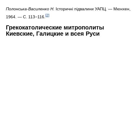
Полонська-Василенко Н.
Історичні підвалини УАПЦ. — Мюнхен,
[2]
1964. — С. 113−116.
Грекокатолические митрополиты
Киевские, Галицкие и всея Руси