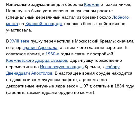
Изначально задуманная для обороны
Кремля
oт зaхвaтчикoв,
Царь-пушка была установлена на пушечном раскате
(специальный деревянный настил из бревен) около
Лобного
места
на
Красной площади
, однако в боевых действиях не
участвовала.
В
XVIII веке
пушку переместили в Московский Кремль: сначала
во двор
здания Арсенала
, а затем к его главным воротам. В
советское время, в
1960-е
годы в связи с постройкой
Кремлёвского дворца съездов
, Царь-пушку торжественно
переместили на
Ивановскую площадь
Кремля, к
собору
Двенадцати Апостолов
. В настоящее время орудие находится
на декоративном чугунном лафете, а рядом лежат
декоративные чугунные ядра весом 1,97 т, отлитые в 1834 году
(стрелять такими ядрами орудие не может).