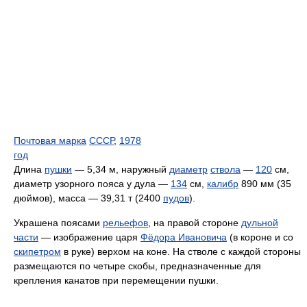
Почтовая марка
СССР
,
1978
год
Длина
пушки
— 5,34 м, наружный
диаметр
ствола
—
120
см,
диаметр узорного пояса у дула —
134
см,
калибр
890 мм (35
дюймов), масса — 39,31 т (2400
пудов
).
Украшена поясами
рельефов
, на правой стороне
дульной
части
— изображение царя
Фёдора Ивановича
(в короне и со
скипетром
в руке) верхом на коне. На стволе с каждой стороны
размещаются по четыре скобы, предназначенные для
крепления канатов при перемещении пушки.