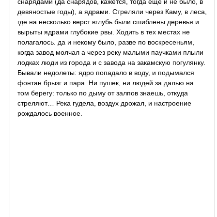
снарядами (да снарядов, кажется, тогда ещё и не было, в
девяностые годы), а ядрами. Стреляли через Каму, в леса,
где на несколько верст вглубь были сшиблены деревья и
вырыты ядрами глубокие рвы. Ходить в тех местах не
полагалось. да и некому было, paзве по воскресеньям,
когда завод молчал а через реку малыми паучками плыли
лодках люди из города и с завода на закамскую погулянку.
Бывали недолеты: ядро попадало в воду, и подымался
фонтан брызг и пара. Ни пушек, ни людей за далью на
том берегу: только по дыму от залпов знаешь, откуда
стреляют… Река гудела, воздух дрожал, и настроение
рождалось военное.