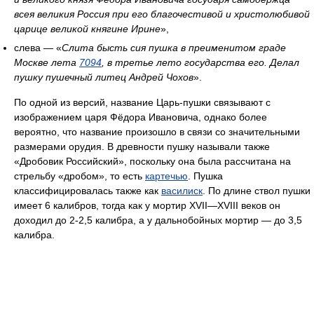
всея великия Россия при его благочестивой и христолюбивой
царице великой княгине Ирине
»,
слева — «
Слита бысть сия пушка в преименитом граде
Москве лета
7094
, в третье лето государства его. Делал
пушку пушечный литец Андрей Чохов
».
По одной из версий, название Царь-пушки связывают с
изображением царя Фёдора Ивановича, однако более
вероятно, что название произошло в связи со значительными
размерами орудия. В древности пушку называли также
«Дробовик Российский», поскольку она была рассчитана на
стрельбу «дробом», то есть
картечью
. Пушка
классифицировалась также как
василиск
. По длине ствол пушки
имеет 6 калибров, тогда как у мортир XVII—XVIII веков он
доходил до 2-2,5 калибра, а у дальнобойных мортир — до 3,5
калибра.