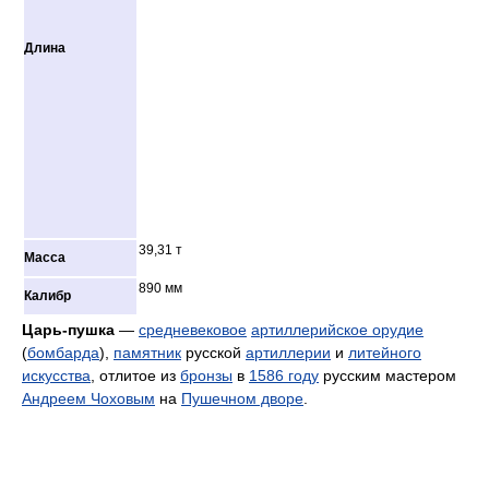
Длина
39,31 т
Масса
890 мм
Калибр
Царь-пушка
—
средневековое
артиллерийское орудие
(
бомбарда
),
памятник
русской
артиллерии
и
литейного
искусства
, отлитое из
бронзы
в
1586 году
русским мастером
Андреем Чоховым
на
Пушечном дворе
.