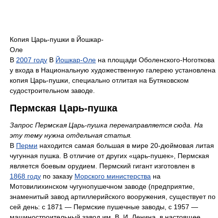
Копия Царь-пушки в Йошкар-
Оле
В
2007 году
В
Йошкар-Оле
на площади Оболенского-Ноготкова
у входа в Национальную художественную галерею установлена
копия Царь-пушки, специально отлитая на Бутяковском
судостроительном заводе.
Пермская Царь-пушка
Запрос Пермская Царь-пушка перенаправляется сюда. На
эту тему нужна отдельная статья.
В
Перми
находится самая большая в мире 20-дюймовая литая
чугунная пушка. В отличие от других «царь-пушек», Пермская
является боевым орудием. Пермский гигант изготовлен в
1868 году
по заказу
Морского министерства
на
Мотовилихинском чугунопушечном заводе (предприятие,
знаменитый завод артиллерийского вооружения, существует по
сей день: с 1871 — Пермские пушечные заводы, с 1957 —
машиностроительный завод им. В. И. Ленина, в настоящее