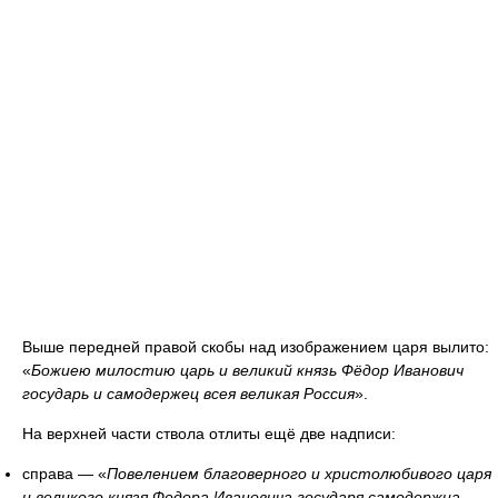
Выше передней правой скобы над изображением царя вылито:
«
Божиею милостию царь и великий князь Фёдор Иванович
государь и самодержец всея великая Россия
».
На верхней части ствола отлиты ещё две надписи:
справа — «
Повелением благоверного и христолюбивого царя
и великого князя Федора Ивановича государя самодержца