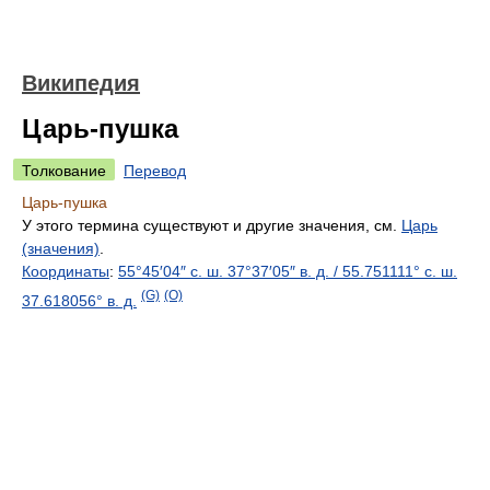
Википедия
Царь-пушка
Толкование
Перевод
Царь-пушка
У этого термина существуют и другие значения, см.
Царь
(значения)
.
Координаты
:
55°45′04″ с. ш.
37°37′05″ в. д.
/
55.751111° с. ш.
(G)
(O)
37.618056° в. д.