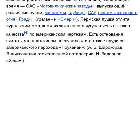
время — ОАО «
Мотовилихинские заводы
», выпускающий
различные пушки,
миномёты
,
гаубицы
,
САУ
,
системы залпового
огня
«
Град
», «Ураган» и «
Смерч
»). Пермская пушка отлита
«уральским методом» из закаленного чугуна очень высокого
[4]
качества
по американским чертежам. Есть остнования
считать, что прототипом послужило «гигантское орудие»
американского парохода «Поуханан», (А. Б. Широкорад
Энциклопедия отечественной артиллерии, Н. Задорнов
«Хэда».)