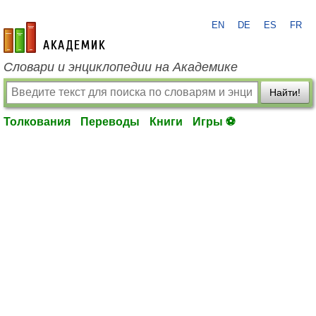
EN
DE
ES
FR
academic.ru
Словари и энциклопедии на Академике
Найти!
Толкования
Переводы
Книги
Игры ⚽