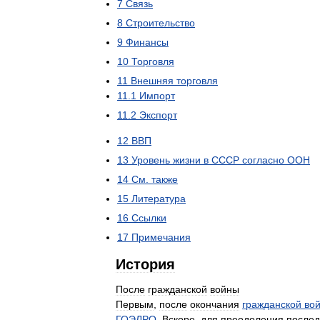
7
Связь
8
Строительство
9
Финансы
10
Торговля
11
Внешняя
торговля
11
.
1
Импорт
11
.
2
Экспорт
12
ВВП
13
Уровень
жизни
в
СССР
согласно
ООН
14
См
.
также
15
Литература
16
Ссылки
17
Примечания
История
После
гражданской
войны
Первым
,
после
окончания
гражданской
во
ГОЭЛРО
.
Вскоре
,
для
преодоления
послед