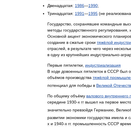
Двенадцатая:
1986
—
1990
;
Тринадцатая:
1991
—
1995
(
не
реализована
Государство
,
сохранявшее
командные
выс
методы
государственного
регулирования
,
Основной
акцент
экономического
планиро
создание
в
сжатые
сроки
тяжёлой
индустр
отраслей
,
в
результате
чего
через
несколь
в
одну
из
крупнейших
индустриально
-
агра
Первые
пятилетки
,
индустриализация
В
ходе
довоенных
пятилеток
в
СССР
был
о
объёмов
производства
тяжёлой
промышле
потенциал
для
победы
в
Великой
Отечест
По
общему
объёму
валового
внутреннего
середине
1930
-
х
гг
вышел
на
первое
мест
значительно
превзойдя
Германию
,
Велико
развитии
экономики
государства
имела
и
с
х
и
1940
-
х
гг
.
промышленность
СССР
врем