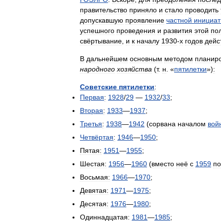
правительство
приняло
и
стало
проводить
допускавшую
проявление
частной
инициа
успешного
проведения
и
развития
этой
по
свёртывание
,
и
к
началу
1930
-
х
годов
дейс
В
дальнейшем
основным
методом
планир
народного
хозяйства
(
т
.
н
. «
пятилетки
»)
:
Советские
пятилетки
:
Первая
:
1928
/
29
—
1932
/
33
;
Вторая
:
1933
—
1937
;
Третья
:
1938
—
1942
(
сорвана
началом
вой
Четвёртая
:
1946
—
1950
;
Пятая:
1951
—
1955
;
Шестая:
1956
—
1960
(
вместо
неё
с
1959
по
Восьмая:
1966
—
1970
;
Девятая:
1971
—
1975
;
Десятая:
1976
—
1980
;
Одиннадцатая:
1981
—
1985
;