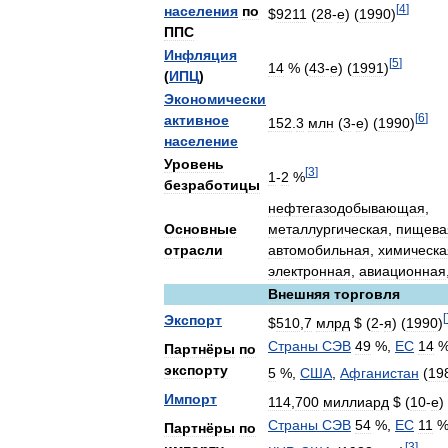
[
4
]
населения
по
$
9211
(
28
-
е
) (
1990
)
ППС
Инфляция
[
5
]
14
% (
43
-
е
) (
1991
)
(
ИПЦ
)
Экономически
[
6
]
активное
152
.
3
млн
(
3
-
е
) (
1990
)
население
Уровень
[
3
]
1
-
2
%
безработицы
нефтегазодобывающая
,
Основные
металлургическая
,
пищева
отрасли
автомобильная
,
химическа
электронная
,
авиационная
Внешняя
торговля
[
Экспорт
$
510
,
7
млрд
$ (
2
-
я
) (
1990
)
Страны
СЭВ
49
%,
ЕС
14
%
Партнёры
по
экспорту
5
%,
США
,
Афганистан
(
19
Импорт
114
,
700
миллиард
$ (
10
-
е
)
Страны
СЭВ
54
%,
ЕС
11
%
Партнёры
по
[
3
]