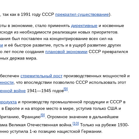
,
так
как
в
1991
году
СССР
прекратил
существование
).
оты
в
экономике
,
стало
применять
директивные
и
косвенные
исходя
из
необходимости
реализации
новых
приоритетов
.
вания
был
поставлен
на
концентрирование
всех
сил
на
ии
и
её
быстрое
развитие
,
пусть
и
в
ущерб
развитию
других
ко
лет
после
создания
плановой
экономики
СССР
превратился
рных
держав
мира
.
беспечен
стремительный
рост
производственных
мощностей
и
нности
,
что
впоследствии
позволило
СССР
использовать
этот
[
9
]
венной
войне
1941
—
1945
годов
.
продукта
и
производству
промышленной
продукции
и
СССР
в
о
в
Европе
и
на
второе
место
в
мире
,
уступив
только
США
и
[
9
]
британию
,
Францию
.
Огромное
значение
в
дальнейшем
[
10
]
ама
Великая
Отечественная
война
.
Только
на
рубеже
1930
-
енно
уступила
1
-
ю
позицию
нацистской
Германии
.