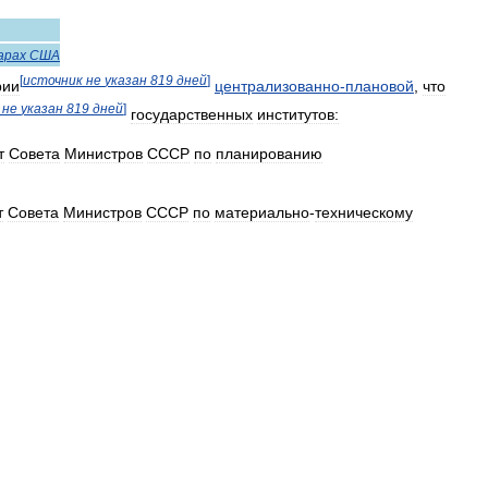
арах
США
[
источник
не
указан
819
дней
]
рии
централизованно
-
плановой
,
что
не
указан
819
дней
]
государственных
институтов:
т
Совета
Министров
СССР
по
планированию
т
Совета
Министров
СССР
по
материально
-
техническому