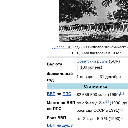
ДнепроГЭС
-
один
из
символов
экономическо
СССР
,
была
построена
в
1932
г
.
Советский
рубль
(
SUR
)
Валюта
(=
100
копеек
)
Фискальный
1
января
—
31
декабря
год
Статистика
[
1
]
ВВП
по
ППС
$
2
659
500
млн
. (
1990
)
[
1
]
Место
по
ВВП
по
объёму:
2
-
е
(
1990
,
до
по
ППС
[
2
]
распада
СССР
в
1991
)
[
3
]
Рост
ВВП
от
-
2
,
4
до
-
5
,
0
% (
1990
)
ВВП
на
душу