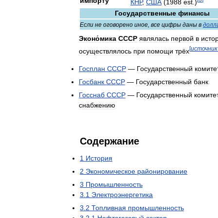
импорту
КНР
,
США
(
1988
est
.)
Государственные
финансы
Если
не
оговорено
иное
,
все
цифры
даны
в
долл
Эконо́мика
СССР
являлась
первой
в
исто
[
источник
осуществлялось
при
помощи
трёх
Госплан
СССР
—
Государственный
комите
Госбанк
СССР
—
Государственный
банк
Госснаб
СССР
—
Государственный
комите
снабжению
Содержание
1
История
2
Экономическое
районирование
3
Промышленность
3
.
1
Электроэнергетика
3
.
2
Топливная
промышленность