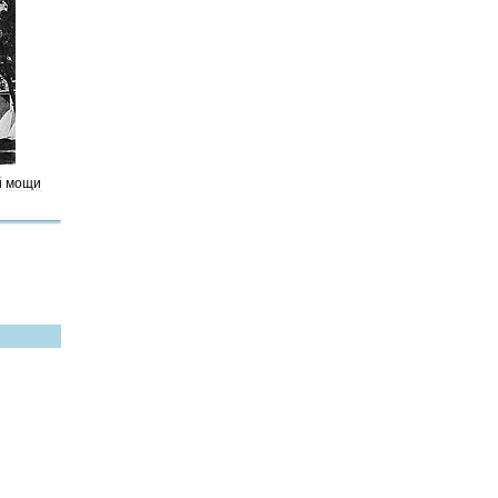
й
мощи