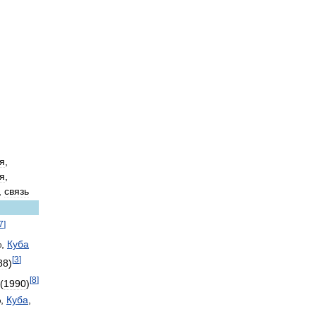
я
,
я
,
,
связь
7
]
,
Куба
[
3
]
88
)
[
8
]
 (
1990
)
,
Куба
,