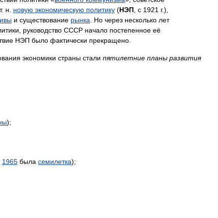
т
.
н
.
новую
экономическую
политику
(
НЭП
,
с
1921
г
.),
тивы
и
существование
рынка
.
Но
через
несколько
лет
литики
,
руководство
СССР
начало
постепенное
её
твие
НЭП
было
фактически
прекращено
.
ования
экономики
страны
стали
пятилетние
планы
развития
ны
);
1965
была
семилетка
);