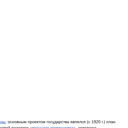
йны
,
основным
проектом
государства
являлся
(
с
1920
г
.)
план
ствий
политики
«
военного
коммунизма
»,
советское