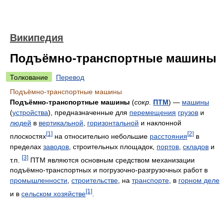
Википедия
Подъёмно-транспортные машины
Толкование
Перевод
Подъёмно-транспортные машины
Подъёмно-транспортные машины
(
сокр.
ПТМ
) —
машины
(
устройства
), предназначенные для
перемещения
грузов
и
людей
в
вертикальной
,
горизонтальной
и наклонной
[1]
[2]
плоскостях
на относительно небольшие
расстояния
в
пределах
заводов
, строительных площадок,
портов
,
складов
и
[3]
т.п.
ПТМ являются основным средством механизации
подъёмно-транспортных и погрузочно-разгрузочных работ в
промышленности
,
строительстве
, на
транспорте
, в
горном деле
[1]
и в
сельском хозяйстве
.