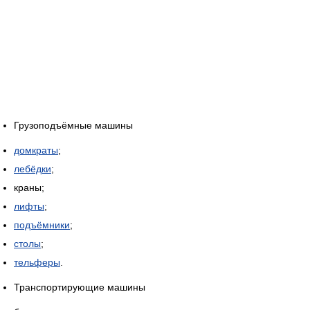
Грузоподъёмные машины
домкраты
;
лебёдки
;
краны;
лифты
;
подъёмники
;
столы
;
тельферы
.
Транспортирующие машины