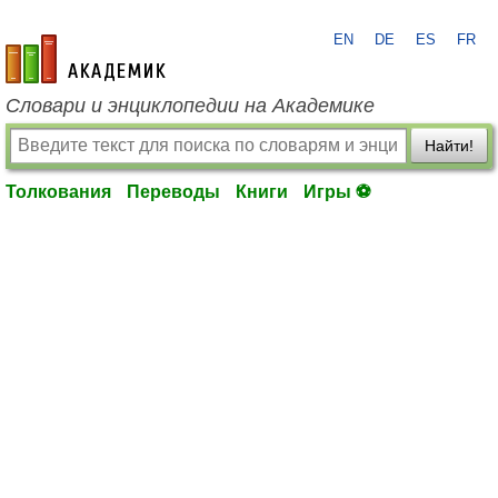
EN
DE
ES
FR
academic.ru
Словари и энциклопедии на Академике
Найти!
Толкования
Переводы
Книги
Игры ⚽