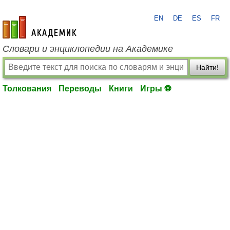
EN
DE
ES
FR
academic.ru
Словари и энциклопедии на Академике
Найти!
Толкования
Переводы
Книги
Игры ⚽