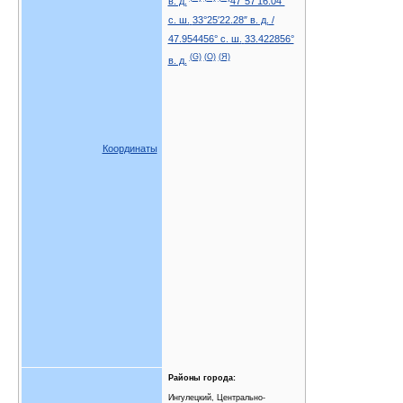
в. д.
47°57′16.04″
с. ш.
33°25′22.28″ в. д.
/
47.954456° с. ш.
33.422856°
(G)
(O)
(Я)
в. д.
Координаты
Районы города:
Ингулецкий, Центрально-