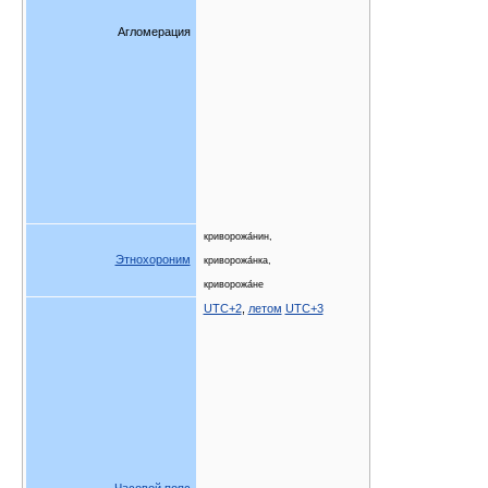
Агломерация
криворожа́нин,
Этнохороним
криворожа́нка,
криворожа́не
UTC+2
,
летом
UTC+3