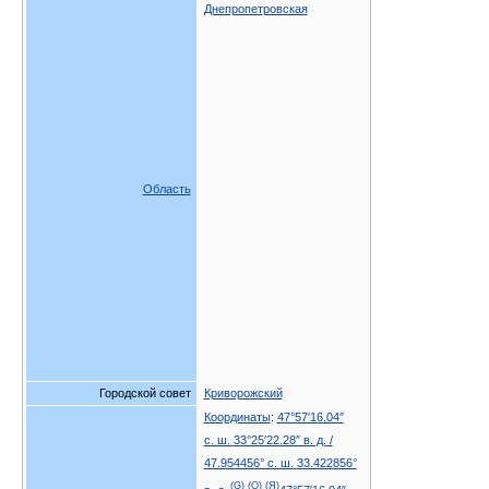
Днепропетровская
Область
Городской совет
Криворожский
Координаты
:
47°57′16.04″
с. ш.
33°25′22.28″ в. д.
/
47.954456° с. ш.
33.422856°
(G)
(O)
(Я)