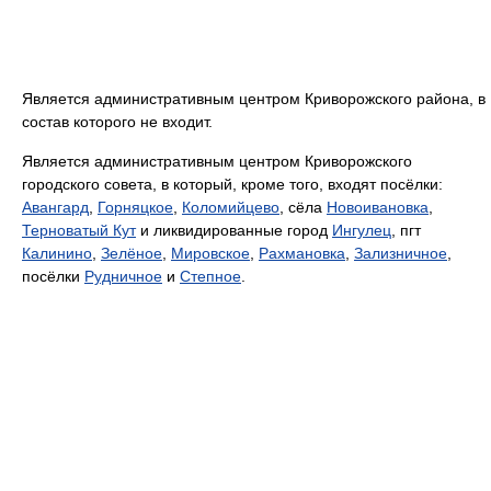
Является административным центром Криворожского района, в
состав которого не входит.
Является административным центром Криворожского
городского совета, в который, кроме того, входят посёлки:
Авангард
,
Горняцкое
,
Коломийцево
, сёла
Новоивановка
,
Терноватый Кут
и ликвидированные город
Ингулец
, пгт
Калинино
,
Зелёное
,
Мировское
,
Рахмановка
,
Зализничное
,
посёлки
Рудничное
и
Степное
.