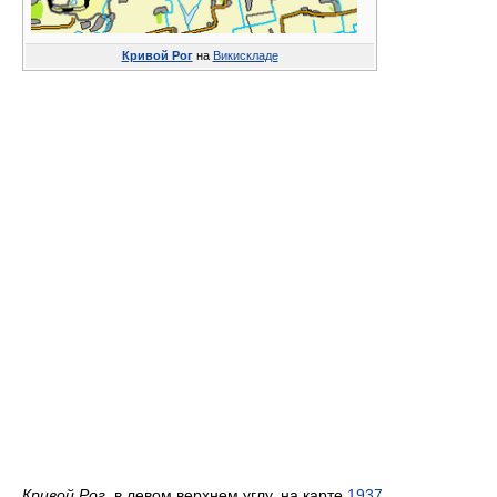
Кривой Рог
на
Викискладе
Кривой Рог
, в левом верхнем углу, на карте
1937