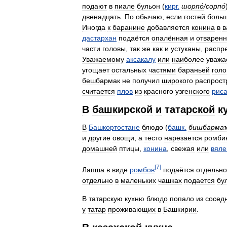
подают
в
пиале
бульон
(
кирг
.
шорпо́
/
сорпо́
двенадцать
.
По
обычаю
,
если
гостей
боль
Иногда
к
баранине
добавляется
конина
в
в
дастархан
подаётся
опалённая
и
отварен
части
головы
,
так
же
как
и
устуканы
,
распр
Уважаемому
аксакалу
или
наиболее
уважа
угощает
остальных
частями
бараньей
гол
бешбармак
не
получил
широкого
распрост
считается
плов
из
красного
узгенского
рис
В
башкирской
и
татарской
к
В
Башкортостане
блюдо
(
башк
.
бишбарма
и
другие
овощи
,
а
тесто
нарезается
ромби
домашней
птицы
,
конина
,
свежая
или
вяле
[
7
]
Лапша
в
виде
ромбов
подаётся
отдельно
отдельно
в
маленьких
чашках
подается
бу
В
татарскую
кухню
блюдо
попало
из
сосед
у
татар
проживающих
в
Башкирии
.