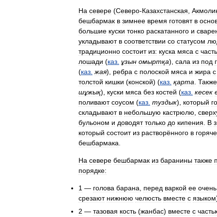
На
севере
(
Северо
-
Казахстанская
,
Акмоли
бешбармак
в
зимнее
время
готовят
в
осно
большие
куски
тонко
раскатанного
и
сваре
укладывают
в
соответствии
со
статусом
лю
традиционно
состоит
из:
куска
мяса
с
част
лошади
(
каз
.
ұзын
омыртқа
),
сала
из
под
(
каз
.
жая
),
ребрa
с
полоской
мяса
и
жира
с
толстой
кишки
(
конской
) (
каз
.
қарта
.
Также
шұжық
),
куски
мяса
без
костей
(
каз
.
кесек
поливают
соусом
(
каз
.
туздык
),
который
г
складывают
в
небольшую
кастрюлю
,
сверх
бульоном
и
доводят
только
до
кипения
.
В
который
состоит
из
растворённого
в
горяч
бешбармака
.
На
севере
бешбармак
из
баранины
также
порядке:
1
—
голова
барана
,
перед
варкой
ее
очень
срезают
нижнюю
челюсть
вместе
с
языком
2
—
тазовая
кость
(
жанбас
)
вместе
с
часть