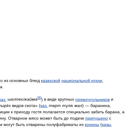
но
из
основных
блюд
казахской
национальной
кухни
,
ям
.
[
8
]
каз
.
шелпек
/
жайма
)
в
виде
крупных
прямоугольников
и
тырёх
видов
скота
» (
каз
.
төрт
түлiк
мал
) —
баранина
,
диции
к
приходу
гостя
полагается
специально
забить
барана
,
а
ину
.
Отварное
мясо
может
быть
до
подачи
припущено
с
м
могут
быть
отварены
полуфабрикаты
из
конины
(
казы
,