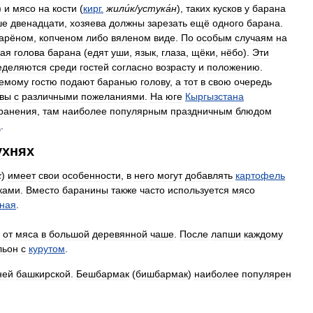
)
и
мясо
на
кости
(
кирг
.
жили́к
/
устука́н
),
таких
кусков
у
барана
ше
двенадцати
,
хозяева
должны
зарезать
ещё
одного
барана
.
арёном
,
копченом
либо
вяленом
виде
.
По
особым
случаям
на
ная
голова
барана
(
едят
уши
,
язык
,
глаза
,
щёки
,
нёбо
).
Эти
еделяются
среди
гостей
согласно
возрасту
и
положению
.
емому
гостю
подают
баранью
голову
,
а
тот
в
свою
очередь
овы
с
различными
пожеланиями
.
На
юге
Кыргызстана
ранения
,
там
наиболее
популярным
праздничным
блюдом
а
.
ухнях
ҡ
)
имеет
свои
особенности
,
в
него
могут
добавлять
картофель
ками
.
Вместо
баранины
также
часто
используется
мясо
ная
.
от
мяса
в
большой
деревянной
чаше
.
После
лапши
каждому
льон
с
курутом
.
ней
башкирской
.
Бешбармак
(
бишбармак
)
наиболее
популярен