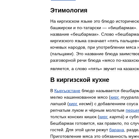
Этимология
На
киргизском
языке
это
блюдо
историческ
башкирски
и
по
-
татарски
— «
бишбармак
».
название
«
бешбармак
».
Слово
«
бешбарма
киргизского
языка
означает
«
пять
пальцев
»
кочевых
народов
,
при
употреблении
мяса
(
пальцами
).
Это
название
блюда
заимство
разговорной
речи
блюда
«
мясо
по
-
казахск
является
,
а
слово
«
пять
»
звучит
на
казахс
В
киргизской
кухне
В
Кыргызстане
блюдо
называется
бешбар
мелко
нашинкованное
мясо
(
кирг
.
тууралг
лапшой
(
кирг
.
кесме́
)
с
добавлением
соуса
репчатым
луком
и
чёрным
молотым
перце
толстых
конских
кишок
(
кирг
.
карта́
)
и
субп
Бешбармак
готовится
,
как
правило
,
по
слу
гостей
.
Для
этой
цели
режут
барана
,
разде
Приготовление
мяса
это
обязанность
мужч