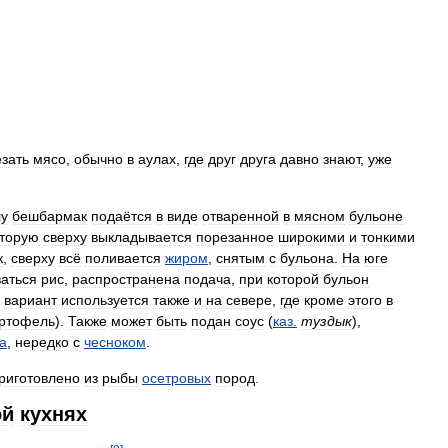
езать
мясо
,
обычно
в
аулах
,
где
друг
друга
давно
знают
,
уже
лу
бешбармак
подаётся
в
виде
отваренной
в
мясном
бульоне
оторую
сверху
выкладывается
порезанное
широкими
и
тонкими
к
,
сверху
всё
поливается
жиром
,
снятым
с
бульона
.
На
юге
ваться
рис
,
распространена
подача
,
при
которой
бульон
вариант
используется
также
и
на
севере
,
где
кроме
этого
в
ртофель
).
Также
может
быть
подан
соус
(
каз
.
туздык
),
а
,
нередко
с
чесноком
.
риготовлено
из
рыбы
осетровых
пород
.
ой
кухнях