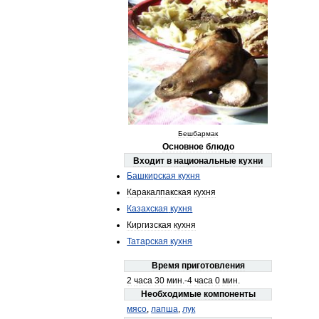
Бешбармак
Основное
блюдо
Входит
в
национальные
кухни
Башкирская
кухня
Каракалпакская
кухня
Казахская
кухня
Киргизская
кухня
Татарская
кухня
Время
приготовления
2
часа
30
мин
.-
4
часа
0
мин
.
Необходимые
компоненты
мясо
,
лапша
,
лук