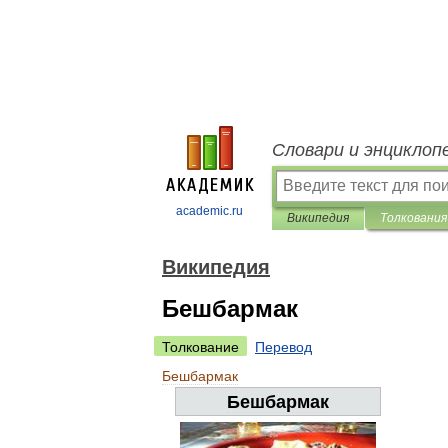
Словари и энциклоп
academic.ru
Википедия
Толкования
Википедия
Бешбармак
Толкование
Перевод
Бешбармак
Бешбармак