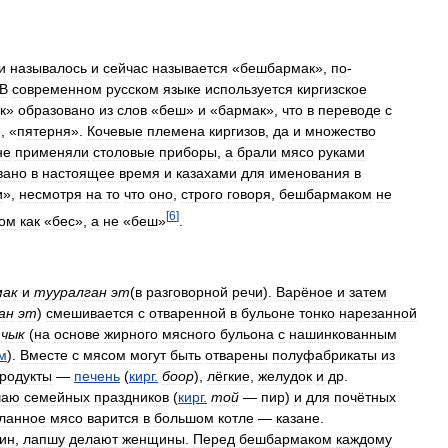
и
называлось
и
сейчас
называется
«
бешбармак
»,
по
-
В
современном
русском
языке
используется
киргизское
к
»
образовано
из
слов
«
беш
»
и
«
бармак
»,
что
в
переводе
с
, «
пятерня
».
Кочевые
племена
киргизов
,
да
и
множество
не
применяли
столовые
приборы
,
а
брали
мясо
руками
вано
в
настоящее
время
и
казахами
для
именования
в
и
»,
несмотря
на
то
что
оно
,
строго
говоря
,
бешбармаком
не
[
6
]
ком
как
«
бес
»,
а
не
«
беш
»
.
мак
и
тууралган
эт
(
в
разговорной
речи
).
Варёное
и
затем
ан
эт
)
смешивается
с
отваренной
в
бульоне
тонко
нарезанной
чык
(
на
основе
жирного
мясного
бульона
с
нашинкованным
м
).
Вместе
с
мясом
могут
быть
отварены
полуфабрикаты
из
родукты
—
печень
(
кирг
.
боор
),
лёгкие
,
желудок
и
др
.
чаю
семейных
праздников
(
кирг
.
той
—
пир
)
и
для
почётных
ланное
мясо
варится
в
большом
котле
—
казане
.
ин
,
лапшу
делают
женщины
.
Перед
бешбармаком
каждому