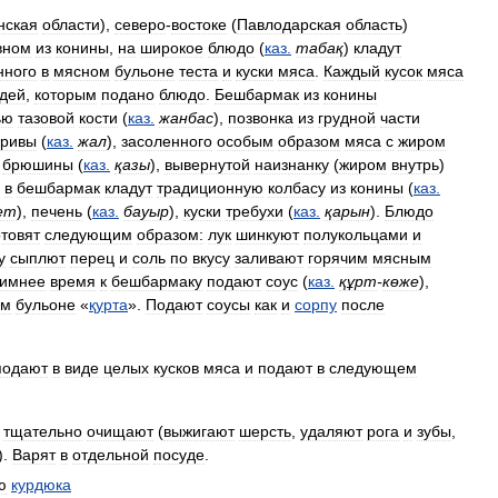
нская
области
),
северо
-
востоке
(
Павлодарская
область
)
вном
из
конины
,
на
широкое
блюдо
(
каз
.
табақ
)
кладут
нного
в
мясном
бульоне
теста
и
куски
мяса
.
Каждый
кусок
мяса
дей
,
которым
подано
блюдо
.
Бешбармак
из
конины
ью
тазовой
кости
(
каз
.
жанбас
),
позвонка
из
грудной
части
гривы
(
каз
.
жал
),
засоленного
особым
образом
мяса
с
жиром
брюшины
(
каз
.
қазы
),
вывернутой
наизнанку
(
жиром
внутрь
)
в
бешбармак
кладут
традиционную
колбасу
из
конины
(
каз
.
ет
),
печень
(
каз
.
бауыр
),
куски
требухи
(
каз
.
қарын
).
Блюдо
отовят
следующим
образом:
лук
шинкуют
полукольцами
и
у
сыплют
перец
и
соль
по
вкусу
заливают
горячим
мясным
зимнее
время
к
бешбармаку
подают
соус
(
каз
.
құрт
-
көже
),
ем
бульоне
«
қурта
».
Подают
соусы
как
и
сорпу
после
подают
в
виде
целых
кусков
мяса
и
подают
в
следующем
тщательно
очищают
(
выжигают
шерсть
,
удаляют
рога
и
зубы
,
).
Варят
в
отдельной
посуде
.
ю
курдюка