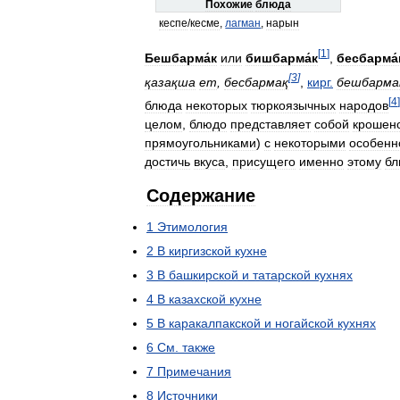
Похожие
блюда
кеспе
/
кесме
,
лагман
,
нарын
[
1
]
Бешбарма́к
или
бишбарма́к
,
бесбарма́
[
3
]
қазақша
ет
,
бесбармақ
,
кирг
.
бешбарма
[
4
]
блюда
некоторых
тюркоязычных
народов
целом
,
блюдо
представляет
собой
крошен
прямоугольниками
)
с
некоторыми
особенн
достичь
вкуса
,
присущего
именно
этому
бл
Содержание
1
Этимология
2
В
киргизской
кухне
3
В
башкирской
и
татарской
кухнях
4
В
казахской
кухне
5
В
каракалпакской
и
ногайской
кухнях
6
См
.
также
7
Примечания
8
Источники