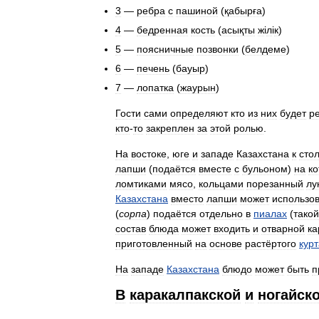
3
—
ребра
с
пашиной
(
қабырға
)
4
—
бедренная
кость
(
асықты
ж
і
л
і
к
)
5
—
поясничные
позвонки
(
белдеме
)
6
—
печень
(
бауыр
)
7
—
лопатка
(
жаурын
)
Гости
сами
определяют
кто
из
них
будет
р
кто
-
то
закреплен
за
этой
ролью
.
На
востоке
,
юге
и
западе
Казахстана
к
сто
лапши
(
подаётся
вместе
с
бульоном
)
на
к
ломтиками
мясо
,
кольцами
порезанный
лу
Казахстана
вместо
лапши
может
использо
(
сорпа
)
подаётся
отдельно
в
пиалах
(
такой
состав
блюда
может
входить
и
отварной
ка
приготовленный
на
основе
растёртого
курт
На
западе
Казахстана
блюдо
может
быть
п
В
каракалпакской
и
ногайск