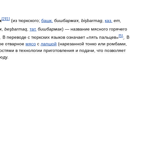
[
2
]
[
1
]
к
(
из
тюркского
;
башк
.
бишбармаҡ
,
bişbarmag
,
каз
.
ет
,
к
,
beşbarmaq
,
тат
.
бишбармак
) —
название
мясного
горячего
[
5
]
.
В
переводе
с
тюркских
языков
означает
«
пять
пальцев
»
;.
В
ое
отварное
мясо
с
лапшой
(
нарезанной
тонко
или
ромбами
,
остями
в
технологии
приготовления
и
подачи
,
что
позволяет
юду
.