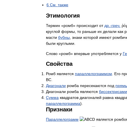
6
См
.
также
Этимология
Термин
«
ромб
»
происходит
от
др
.-
греч
.
ῥό
круглой
формы
,
то
раньше
их
делали
как
р
масти
бубны
,
знаки
которой
имеют
ромбич
были
круглыми
.
Слово
«
ромб
»
впервые
употребляется
у
Г
Свойства
Ромб
является
параллелограммом
.
Его
пр
ВС
.
Диагонали
ромба
пересекаются
под
прям
Диагонали
ромба
являются
биссектрисами
Сумма
квадратов
диагоналей
равна
квадр
параллелограмма
).
Признаки
Параллелограмм
является
ромбо