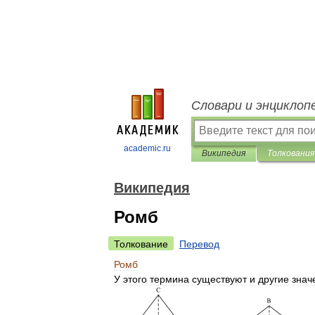
Словари и энциклоп
academic.ru
Википедия
Толкования
Википедия
Ромб
Толкование
Перевод
Ромб
У
этого
термина
существуют
и
другие
знач