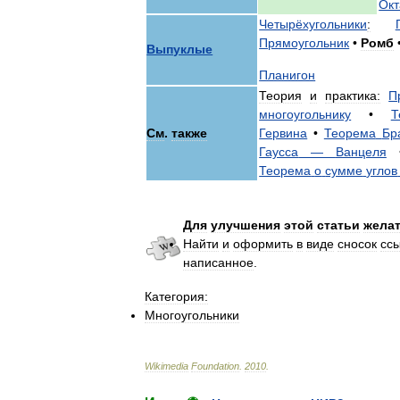
Ок
Четырёхугольники
:
Прямоугольник
•
Ромб
Выпуклые
Планигон
Теория
и
практика:
П
многоугольнику
•
Т
См
.
также
Гервина
•
Теорема
Бр
Гаусса
—
Ванцеля
Теорема
о
сумме
углов
Для
улучшения
этой
статьи
жела
Найти
и
оформить
в
виде
сносок
сс
написанное
.
Категория:
Многоугольники
Wikimedia
Foundation
.
2010
.