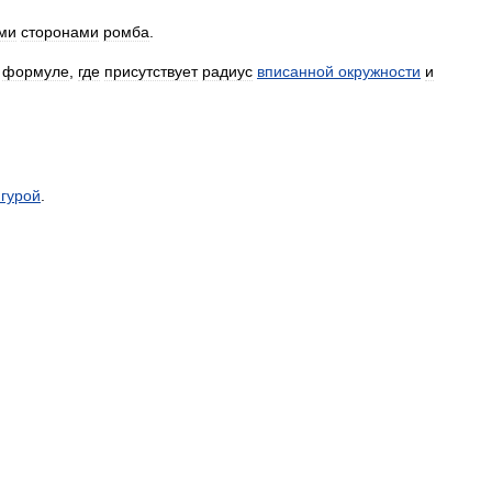
ми
сторонами
ромба
.
формуле
,
где
присутствует
радиус
вписанной
окружности
и
гурой
.