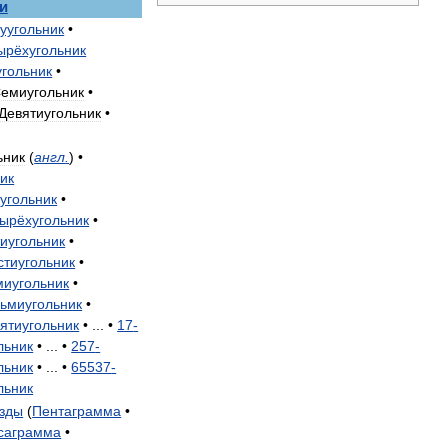
и
уугольник
•
ырёхугольник
угольник
•
емиугольник
•
Девятиугольник
•
ьник
(
англ
.
) •
ик
угольник
•
ырёхугольник
•
иугольник
•
тиугольник
•
иугольник
•
ьмиугольник
•
ятиугольник
• ... •
17
-
льник
• ... •
257
-
льник
• ... •
65537
-
льник
зды
(
Пентаграмма
•
саграмма
•