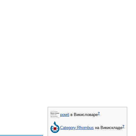
?
ромб
в
Викисловаре
?
Category:Rhombus
на
Викискладе