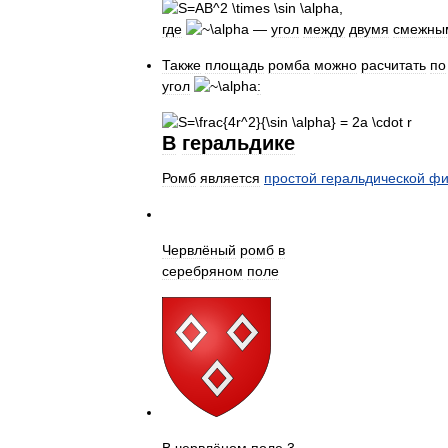
,
где
—
угол
между
двумя
смежны
Также
площадь
ромба
можно
расчитать
по
угол
:
В
геральдике
Ромб
является
простой
геральдической
фи
Червлёный
ромб
в
серебряном
поле