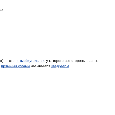
н
») —
это
четырёхугольник
,
у
которого
все
стороны
равны
.
прямыми
углами
называется
квадратом
.