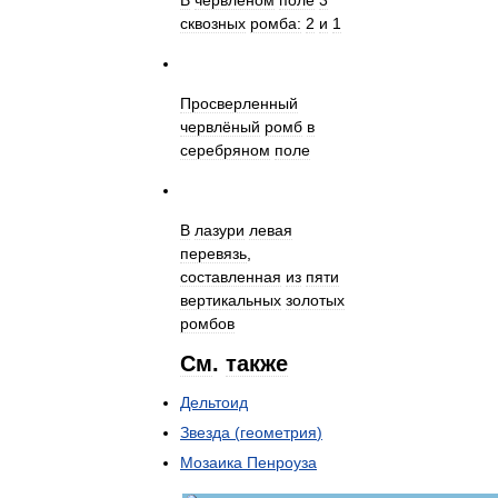
В
червлёном
поле
3
сквозных
ромба:
2
и
1
Просверленный
червлёный
ромб
в
серебряном
поле
В
лазури
левая
перевязь
,
составленная
из
пяти
вертикальных
золотых
ромбов
См
.
также
Дельтоид
Звезда
(
геометрия
)
Мозаика
Пенроуза