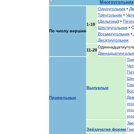
Многоугольник
Одноугольник
•
Дв
Треугольник
•
Чет
(
Дельтоид
) •
Пяти
1
-
10
Шестиугольник
•
С
По
числу
вершин
Восьмиугольник
•
Десятиугольник
Одиннадцатиугол
11
-
20
Двенадцатиугольн
Тре
Чет
Пят
Шес
Сем
Выпуклые
Вос
Дев
Правильные
уго
уго
уго
Зве
Звёздчатая
форма
Гек