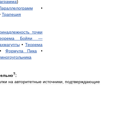
таграмма
)
Параллелограмм
•
•
Трапеция
ринадлежность
точки
еорема
Бойяи
—
ахмагупты
•
Теорема
•
Формула
Пика
•
многоугольника
?
тельно
:
ылки
на
авторитетные
источники
,
подтверждающие