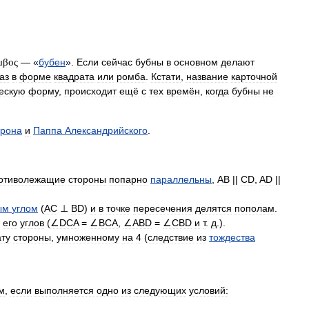
μβος
— «
бубен
».
Если
сейчас
бубны
в
основном
делают
аз
в
форме
квадрата
или
ромба
.
Кстати
,
название
карточной
ескую
форму
,
происходит
ещё
с
тех
времён
,
когда
бубны
не
ерона
и
Паппа
Александрийского
.
отиволежащие
стороны
попарно
параллельны
,
АВ
||
CD
,
AD
||
ым
углом
(
AC
⊥
BD
)
и
в
точке
пересечения
делятся
пополам
.
его
углов
(
∠DCA
=
∠BCA
,
∠ABD
=
∠CBD
и
т
.
д
.).
ату
стороны
,
умноженному
на
4
(
следствие
из
тождества
м
,
если
выполняется
одно
из
следующих
условий: