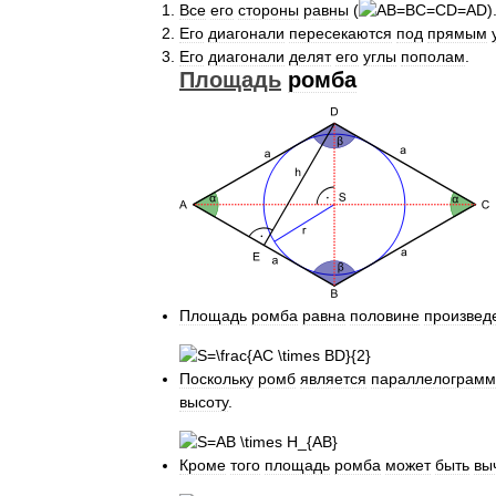
Все
его
стороны
равны
(
)
Его
диагонали
пересекаются
под
прямым
Его
диагонали
делят
его
углы
пополам
.
Площадь
ромба
Площадь
ромба
равна
половине
произвед
Поскольку
ромб
является
параллелограм
высоту
.
Кроме
того
площадь
ромба
может
быть
вы