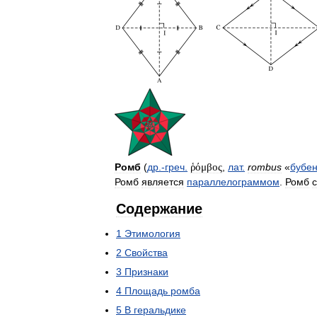
Ромб
(
др
.-
греч
.
ῥόμβος
,
лат
.
rombus
«
бубе
Ромб
является
параллелограммом
.
Ромб
с
Содержание
1
Этимология
2
Свойства
3
Признаки
4
Площадь
ромба
5
В
геральдике