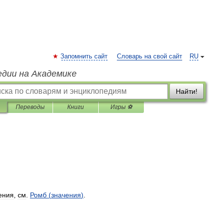
Запомнить сайт
Словарь на свой сайт
RU
едии на Академике
Найти!
Переводы
Книги
Игры ⚽
ения
,
см
.
Ромб
(
значения
)
.