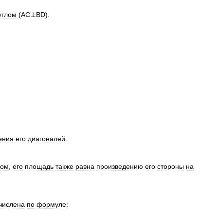
.
углом
(
AC
⊥
BD
).
ения
его
диагоналей
.
мом
,
его
площадь
также
равна
произведению
его
стороны
на
числена
по
формуле: