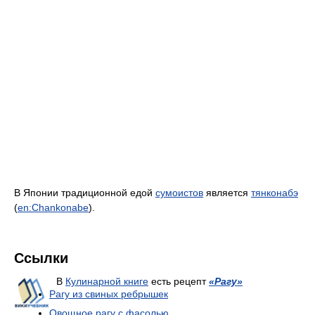
В Японии традиционной едой
сумоистов
является
тянконабэ
(
en:Chankonabe
).
Ссылки
В
Кулинарной книге
есть рецепт
«Рагу»
Рагу из свиных ребрышек
Овощное рагу с фасолью