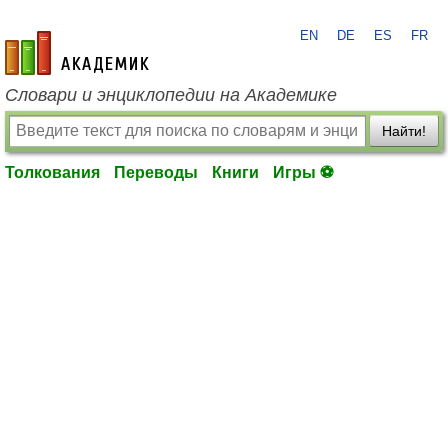
EN
DE
ES
FR
academic.ru
Словари и энциклопедии на Академике
Найти!
Толкования
Переводы
Книги
Игры ⚽