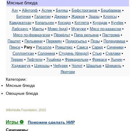
Мясные блюда
Азу
•
Айнтопф
•
Аспик
•
Беляш
•
Бефстроганов
•
Бешбармак
•
Биточки
•
Галантин
•
Джерки
•
Жаркое
•
Зразы
•
Клопсы
•
Камджатхан
•
Копальхен
•
Косидо
•
Котлета
•
Куурдак
•
Кучбек
•
Лабскаус
•
Манты
•
Момо (еда)
•
Мужужи
•
Мясо по-казахски
•
Мясо по-французски
•
Пёркёльт
•
Папа рельена
•
Пастрома
•
Паштет
•
Пельмени
•
Перемяч
•
Подкогыльо
•
Позы
•
Полендвица
•
Пянсе
•
Рагу
•
Рисолле
•
Ромштекс
•
Самса
•
Сарид
•
Сиченики
•
Соллонтхан
•
Солонина
•
Студень (блюдо)
•
Стью
•
Сувлаки
•
Террин
•
Тефтели
•
Тушёнка
•
Фрикадельки
•
Фрикасе
•
Хычин
•
Хэджангук
•
Цзяоцзы
•
Чебурек
•
Чолнт
•
Шашлык
•
Шницель
•
Якитори
Категории:
Мясные блюда
Овощные блюда
Wikimedia Foundation
.
2010
.
Игры ⚽
Поможем сделать НИР
Синонимы
: