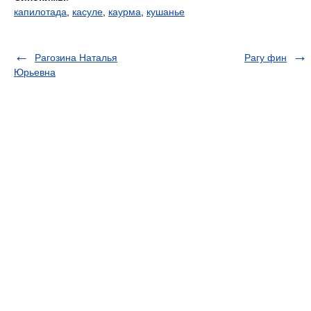
капилотада
,
касуле
,
каурма
,
кушанье
Рагозина Наталья
Рагу фин
Юрьевна