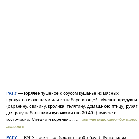
РАГУ
— горячее тушёное с соусом кушанье из мясных
продуктов с овощами или из набора овощей. Мясные продукты
(баранину, свинину, кролика, телятину, домашнюю птицу) рубят
для рагу небольшими кусочками (по 30 40 г) вместе с
косточками. Специи и коренья… …
Краткая энциклопедия домашнего
хозяйства
РАГУ
— РАГУ, нескл., ср. (франц. ragût) (кул.). Кушанье из