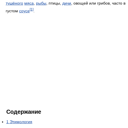
тушёного
мяса
,
рыбы
, птицы,
дичи
, овощей или грибов, часто в
[1]
густом
соусе
.
Содержание
1
Этимология