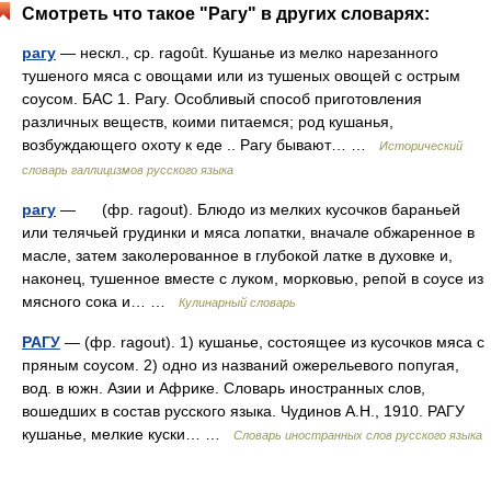
Смотреть что такое "Рагу" в других словарях:
рагу
— нескл., ср. ragoût. Кушанье из мелко нарезанного
тушеного мяса с овощами или из тушеных овощей с острым
соусом. БАС 1. Рагу. Особливый способ приготовления
различных веществ, коими питаемся; род кушанья,
возбуждающего охоту к еде .. Рагу бывают… …
Исторический
словарь галлицизмов русского языка
рагу
— (фр. ragout). Блюдо из мелких кусочков бараньей
или телячьей грудинки и мяса лопатки, вначале обжаренное в
масле, затем заколерованное в глубокой латке в духовке и,
наконец, тушенное вместе с луком, морковью, репой в соусе из
мясного сока и… …
Кулинарный словарь
РАГУ
— (фр. ragout). 1) кушанье, состоящее из кусочков мяса с
пряным соусом. 2) одно из названий ожерельевого попугая,
вод. в южн. Азии и Африке. Словарь иностранных слов,
вошедших в состав русского языка. Чудинов А.Н., 1910. РАГУ
кушанье, мелкие куски… …
Словарь иностранных слов русского языка