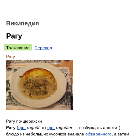
Википедия
Рагу
Толкование
Перевод
Рагу
Рагу по-цюрихски
Рагу
(
фр.
ragoût
; от
фр.
ragoûter
— возбуждать аппетит) —
блюдо из небольших кусочков вначале
обжаренного
, а затем