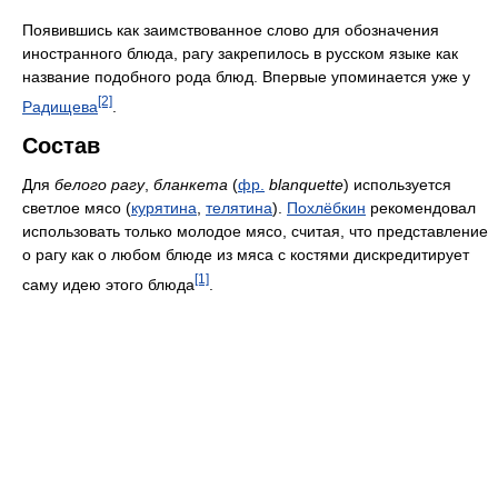
Появившись как заимствованное слово для обозначения
иностранного блюда, рагу закрепилось в русском языке как
название подобного рода блюд. Впервые упоминается уже у
[2]
Радищева
.
Состав
Для
белого рагу
,
бланкета
(
фр.
blanquette
) используется
светлое мясо (
курятина
,
телятина
).
Похлёбкин
рекомендовал
использовать только молодое мясо, считая, что представление
о рагу как о любом блюде из мяса с костями дискредитирует
[1]
саму идею этого блюда
.