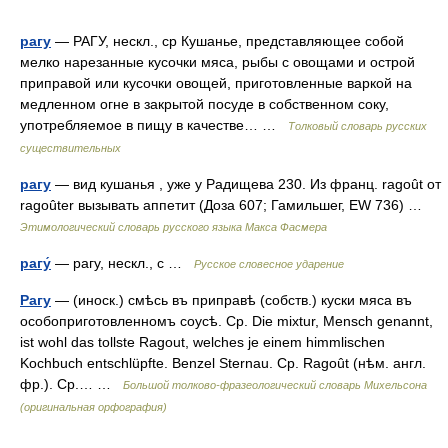
рагу
— РАГУ, нескл., ср Кушанье, представляющее собой
мелко нарезанные кусочки мяса, рыбы с овощами и острой
приправой или кусочки овощей, приготовленные варкой на
медленном огне в закрытой посуде в собственном соку,
употребляемое в пищу в качестве… …
Толковый словарь русских
существительных
рагу
— вид кушанья , уже у Радищева 230. Из франц. ragoût от
ragoûter вызывать аппетит (Доза 607; Гамильшег, ЕW 736) …
Этимологический словарь русского языка Макса Фасмера
рагу́
— рагу, нескл., с …
Русское словесное ударение
Рагу
— (иноск.) смѣсь въ приправѣ (собств.) куски мяса въ
особоприготовленномъ соусѣ. Ср. Die mixtur, Mensch genannt,
ist wohl das tollste Ragout, welches je einem himmlischen
Kochbuch entschlüpfte. Benzel Sternau. Ср. Ragoût (нѣм. англ.
фр.). Ср.… …
Большой толково-фразеологический словарь Михельсона
(оригинальная орфография)