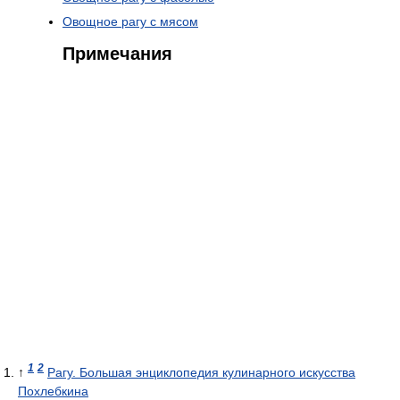
Овощное рагу с мясом
Примечания
1
2
↑
Рагу. Большая энциклопедия кулинарного искусства
Похлебкина