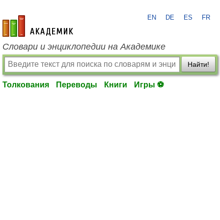
EN
DE
ES
FR
academic.ru
Словари и энциклопедии на Академике
Найти!
Толкования
Переводы
Книги
Игры ⚽