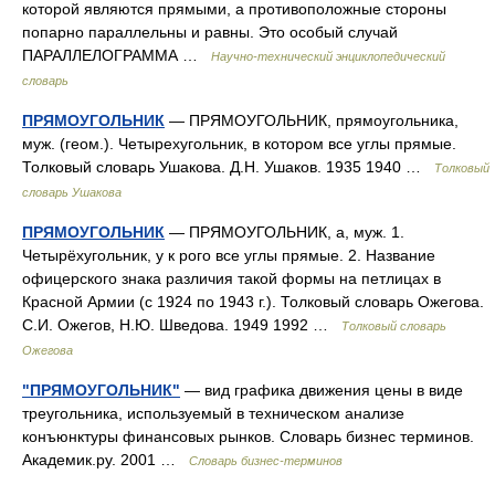
которой являются прямыми, а противоположные стороны
попарно параллельны и равны. Это особый случай
ПАРАЛЛЕЛОГРАММА …
Научно-технический энциклопедический
словарь
ПРЯМОУГОЛЬНИК
— ПРЯМОУГОЛЬНИК, прямоугольника,
муж. (геом.). Четырехугольник, в котором все углы прямые.
Толковый словарь Ушакова. Д.Н. Ушаков. 1935 1940 …
Толковый
словарь Ушакова
ПРЯМОУГОЛЬНИК
— ПРЯМОУГОЛЬНИК, а, муж. 1.
Четырёхугольник, у к рого все углы прямые. 2. Название
офицерского знака различия такой формы на петлицах в
Красной Армии (с 1924 по 1943 г.). Толковый словарь Ожегова.
С.И. Ожегов, Н.Ю. Шведова. 1949 1992 …
Толковый словарь
Ожегова
"ПРЯМОУГОЛЬНИК"
— вид графика движения цены в виде
треугольника, используемый в техническом анализе
конъюнктуры финансовых рынков. Словарь бизнес терминов.
Академик.ру. 2001 …
Словарь бизнес-терминов