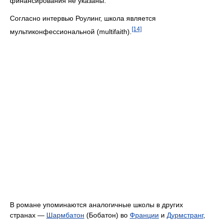
финансирования не указаны.
Согласно интервью Роулинг, школа является
[14]
мультиконфессиональной (multifaith).
В романе упоминаются аналогичные школы в других
странах —
Шармбатон
(Бобатон) во
Франции
и
Дурмстранг
,