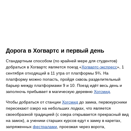
Дорога в Хогвартс и первый день
Стандартным способом (по крайней мере для студентов)
добраться в Хогвартс является поезд «
Хогвартс-экспресс
», 1
сентября отходящий в 11 утра от платформы 9¾. На
платформу можно попасть, пройдя сквозь разделительный
барьер между платформами 9 и 10. Поезд идёт весь день и
заполночь прибывает в магическую деревню
Хогсмид
.
Чтобы добраться от станции
Хогсмид
до замка, первокурсники
пересекают озеро на небольших лодках, что является
своеобразной традицией (с озера открывается прекрасный вид
на замок), а ученики старших курсов едут к замку в каретах,
запряженных
фестралами
, проезжая через ворота,