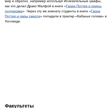
мир и обратно, например используя Исчезательные шкафы,
как это делал Драко Малфой в книге «
Гарри Поттер и принц-
полукровка
». Через эту же комнату студенты в книге «
Гарри
Поттер и дары смерти
» попадали в трактир «Кабанья голова» в
Хогсмиде.
Факультеты