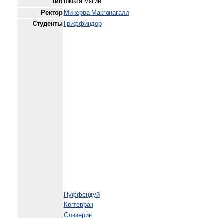
Тип
школа магии
Ректор
Минерва Макгонагалл
Студенты
Гриффиндор
Пуффендуй
Когтевран
Слизерин