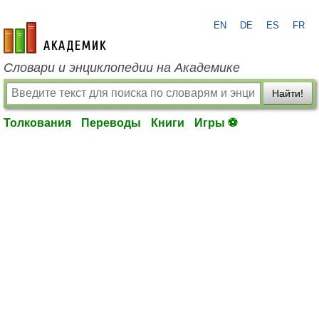
EN
DE
ES
FR
academic.ru
Словари и энциклопедии на Академике
Найти!
Толкования
Переводы
Книги
Игры ⚽