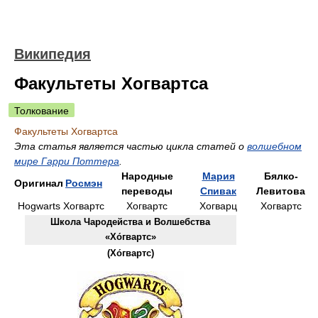
Википедия
Факультеты Хогвартса
Толкование
Факультеты Хогвартса
Эта статья является частью цикла статей о
волшебном
мире Гарри Поттера
.
Народные
Мария
Бялко-
Оригинал
Росмэн
переводы
Спивак
Левитова
Hogwarts
Хогвартс
Хогвартс
Хогварц
Хогвартс
Школа Чародейства и Волшебства
«Хо́гвартс»
(
Хо́гвартс
)