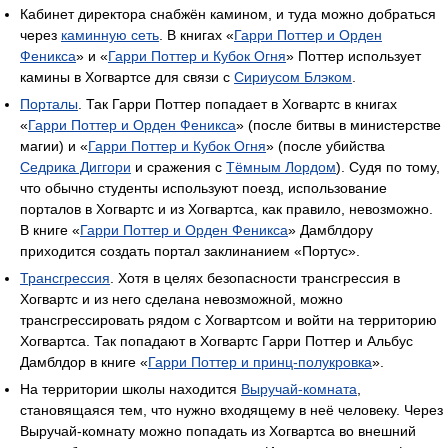
Кабинет директора снабжён камином, и туда можно добраться
через
каминную сеть
. В книгах «
Гарри Поттер и Орден
Феникса
» и «
Гарри Поттер и Кубок Огня
» Поттер использует
камины в Хогвартсе для связи с
Сириусом Блэком
.
Порталы
. Так Гарри Поттер попадает в Хогвартс в книгах
«
Гарри Поттер и Орден Феникса
» (после битвы в министерстве
магии) и «
Гарри Поттер и Кубок Огня
» (после убийства
Седрика Диггори
и сражения с
Тёмным Лордом
). Судя по тому,
что обычно студенты используют поезд, использование
порталов в Хогвартс и из Хогвартса, как правило, невозможно.
В книге «
Гарри Поттер и Орден Феникса
» Дамблдору
приходится создать портал заклинанием «Портус».
Трансгрессия
. Хотя в целях безопасности трансгрессия в
Хогвартс и из него сделана невозможной, можно
трансгрессировать рядом с Хогвартсом и войти на территорию
Хогвартса. Так попадают в Хогвартс Гарри Поттер и Альбус
Дамблдор в книге «
Гарри Поттер и принц-полукровка
».
На территории школы находится
Выручай-комната
,
становящаяся тем, что нужно входящему в неё человеку. Через
Выручай-комнату можно попадать из Хогвартса во внешний