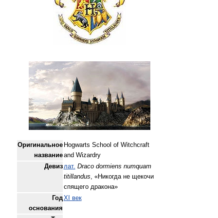
Оригинальное
Hogwarts School of Witchcraft
название
and Wizardry
Девиз
лат.
Draco dormiens numquam
titillandus
, «Никогда не щекочи
спящего дракона»
Год
XI век
основания