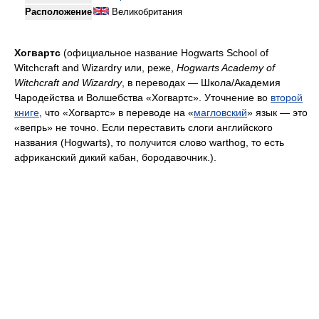
Расположение
Великобритания
Хогвартс
(официальное название Hogwarts School of
Witchcraft and Wizardry или, реже,
Hogwarts Academy of
Witchcraft and Wizardry
, в переводах — Школа/Академия
Чародейства и Волшебства «Хогвартс». Уточнение во
второй
книге
, что «Хогвартс» в переводе на «
магловский
» язык — это
«вепрь» не точно. Если переставить слоги английского
названия (Hogwarts), то получится слово warthog, то есть
африканский дикий кабан, бородавочник.).