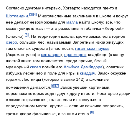
Согласно другому интервью, Хогвартс находится где-то в
[3]
[4]
Шотландии
.
Многочисленные заклинания в школе и вокруг
неё делают невозможным для
магла
найти школу: всё, что
может увидеть магл — это развалины и табличка «Keep out»
[5]
(Опасно)
. На территории школы, кроме замка, есть горное
озеро
, большой лес, называемый Запретным из-за живущих
там опасных существ (в частности,
гигантских пауков
(Акромантулов) и
кентавров
),
оранжереи
, кладбище (к концу
шестой книги там появляется, среди прочих, белый
мраморный
склеп
погибшего
Альбуса Дамблдора
), совятник,
избушка лесничего и поле для игры в
квиддич
. Замок окружён
горами. Лестницы (которых в замке 142) и школьные
[6]
[7]
помещения двигаются.
Замок увешан картинами,
персонажи которых ходят друг к другу в гости. Некоторые двери
в замке открываются, только если их коснуться в
определённом месте, другие — если их вежливо попросить,
[8]
третьи двери фальшивые, а за ними стена.