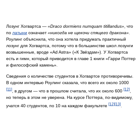
Лозунг Хогвартса —
«Draco dormiens numquam titillandus»
, что
по
латыни
означает
«никогда не щекочи спящего дракона»
.
Роулинг объяснила, что она хотела придумать практичный
лозунг для Хогвартса, потому что в большинстве школ лозунги
возвышенные, вроде «Ad Astra» («К Звёздам»). У Хогвартса
есть и гимн, который приводится в главе 1 книги «Гарри Поттер
и философский камень».
Сведения о количестве студентов в Хогвартсе противоречивы.
В одном интервью Роулинг сказала, что всего их около 1000
[11]
[12]
, в другом — что в прошлом считала, что их около 600
,
но теперь в этом не уверена. На курсе Поттера, по-видимому,
[12]
[13]
учатся 40 студентов, по 10 на каждом факультете
.