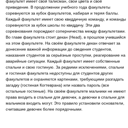
факультет имеет свой талисман, свои цвета и своё
привидение. В продолжении учебного года факультеты
соревнуются за кубок факультетов, набирая и теряя баллы.
Каждый факультет имеет свою квиддичную команду, и команды
соревнуются за кубок школы по квиддичу. Эти два
соревнования порождают соперничества между факультетами.
Во главе факультета стоит декан (Head), в прошлом учившийся
на этом факультете. На своём факультете декан отвечает за
донесение важной информации до сведения студентов,
наказания студентов за серьёзные проступки, реагирование на
аварийные ситуации. Каждый факультет имеет собственные
спальни и свою гостиную. За редкими исключениями, спальни
и гостиная факультета недоступны для студентов других
факультетов и охраняются картинами, требующими разгадать
загадку (гостиная Когтеврана) или назвать пароль (все
остальные гостиные). На своём факультете мальчики не имеют
права входить в спальни для девочек, а девочки в спальни для
мальчиков входить могут. Это правило установили основатели,
считавшие девочек более порядочными.