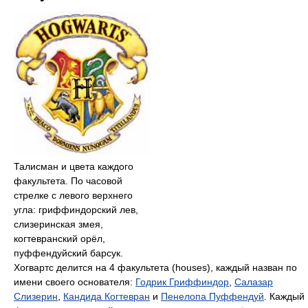
Талисман и цвета каждого
факультета. По часовой
стрелке с левого верхнего
угла: гриффиндорский лев,
слизеринская змея,
когтевранский орёл,
пуффендуйский барсук.
Хогвартс делится на 4 факультета (houses), каждый назван по
имени своего основателя:
Годрик Гриффиндор
,
Салазар
Слизерин
,
Кандида Когтевран
и
Пенелопа Пуффендуй
. Каждый