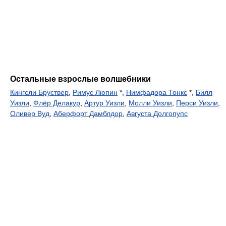
Остальные взрослые волшебники
Кингсли Бруствер
,
Римус Люпин
*,
Нимфадора Тонкс
*,
Билл
Уизли
,
Флёр Делакур
,
Артур Уизли
,
Молли Уизли
,
Перси Уизли
,
Оливер Вуд
,
Аберфорт Дамблдор
,
Августа Долгопупс