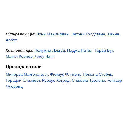
Пуффендуйцы
:
Эрни Макмиллан
,
Энтони Голдстейн
,
Ханна
Аббот
Когтевранцы
:
Полумна Лавгуд
,
Падма Патил
,
Терри Бут
,
Майкл Корнер
,
Чжоу Чанг
Преподаватели
Минерва Макгонагалл
,
Филиус Флитвик
,
Помона Стебль
,
Гораций Слизнорт
,
Рубеус Хагрид
,
Сивилла Трелони
,
кентавр
Флоренц