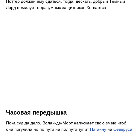
Поттер должен ему сдаться, тогда, дескать, добрый Тёмный
Лорд помилует неразумных защитников Хогвартса.
Часовая передышка
Пока суд да дело, Волан-де-Морт напускает свою змею чтоб
она погуляла но по пути на полпути тупит
Нагайну
на
Северуса