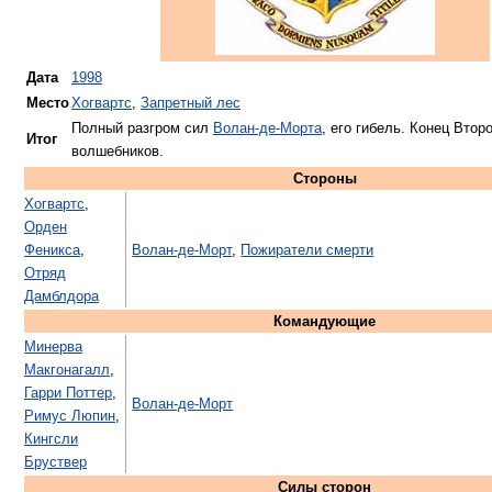
Дата
1998
Место
Хогвартс
,
Запретный лес
Полный разгром сил
Волан-де-Морта
, его гибель. Конец Втор
Итог
волшебников.
Стороны
Хогвартс
,
Орден
Феникса
,
Волан-де-Морт
,
Пожиратели смерти
Отряд
Дамблдора
Командующие
Минерва
Макгонагалл
,
Гарри Поттер
,
Волан-де-Морт
Римус Люпин
,
Кингсли
Бруствер
Силы сторон