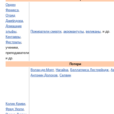
Орден
Феникса
,
Отряд
Дамблдора
,
Домашние
эльфы
,
Пожиратели смерти
,
акромантулы
,
великаны
, и др.
Кентавры
,
Фестралы
,
ученики,
преподаватели
и др.
Потери
Волан-де-Морт
,
Нагайна
,
Беллатриса Лестрейндж
,
А
Антонин Долохов
,
Селвин
Колин Криви
,
Фред Уизли
,