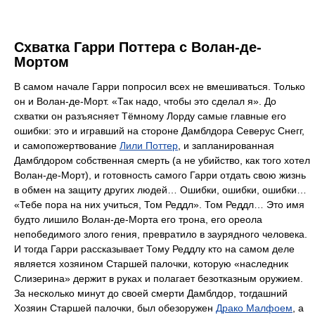
Схватка Гарри Поттера с Волан-де-
Мортом
В самом начале Гарри попросил всех не вмешиваться. Только
он и Волан-де-Морт. «Так надо, чтобы это сделал я». До
схватки он разъясняет Тёмному Лорду самые главные его
ошибки: это и игравший на стороне Дамблдора Северус Снегг,
и самопожертвование
Лили Поттер
, и запланированная
Дамблдором собственная смерть (а не убийство, как того хотел
Волан-де-Морт), и готовность самого Гарри отдать свою жизнь
в обмен на защиту других людей… Ошибки, ошибки, ошибки…
«Тебе пора на них учиться, Том Реддл». Том Реддл… Это имя
будто лишило Волан-де-Морта его трона, его ореола
непобедимого злого гения, превратило в заурядного человека.
И тогда Гарри рассказывает Тому Реддлу кто на самом деле
является хозяином Старшей палочки, которую «наследник
Слизерина» держит в руках и полагает безотказным оружием.
За несколько минут до своей смерти Дамблдор, тогдашний
Хозяин Старшей палочки, был обезоружен
Драко Малфоем
, а