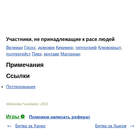
Участники, не принадлежащие к расе людей
Великан
Грохх
;
домовик
Кикимер
;
гиппогриф
Клювокрыл
;
полтергейст
Пивз
;
кентавр
Магориан
Примечания
Ссылки
Поттеромания
Wikimedia Foundation
.
2010
.
Игры ⚽
Поможем написать реферат
Битва за Ханко
Битва за Хыров