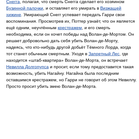
Снегга
, полагая, что смерть Снегга сделает его хозяином
Бузинной палочки
, и оставляет его умирать в
Визжащей
хижине
. Умирающий Снегг успевает передать Гарри свои
воспоминания. Просмотрев их, Поттер узнаёт, что он является
ещё одним, неучтённым
крестражем
, и его смерть
необходима, если он хочет победы над Волан-де-Мортом. Он
решает добровольно дать себя убить Волан-де-Морту,
надеясь, что кто-нибудь другой добьёт Тёмного Лорда, когда
тот станет обычным смертным. Уходя в
Запретный Лес
, где
находится «штаб-квартира» Волан-де-Морта, он встречает
Невилла Долгопупса
и просит, если тому предоставится такая
возможность, убить Нагайну. Нагайна была последним
оставшимся крестражем, но Гарри не говорит об этом Невиллу.
Просто просит убить змею Волан-де-Морта.