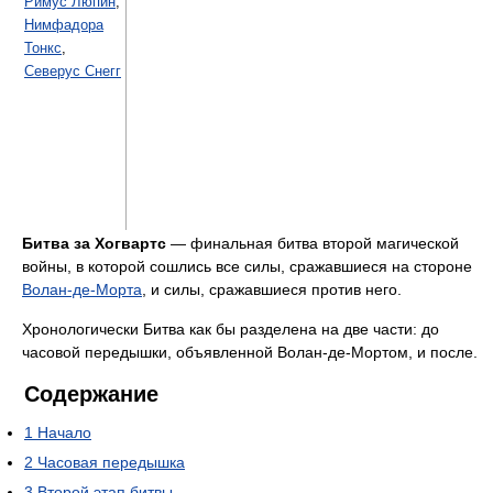
Римус Люпин
,
Нимфадора
Тонкс
,
Северус Снегг
Битва за Хогвартс
— финальная битва второй магической
войны, в которой сошлись все силы, сражавшиеся на стороне
Волан-де-Морта
, и силы, сражавшиеся против него.
Хронологически Битва как бы разделена на две части: до
часовой передышки, объявленной Волан-де-Мортом, и после.
Содержание
1
Начало
2
Часовая передышка
3
Второй этап битвы