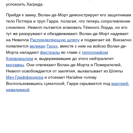
успокоить Хагрида.
Прийдя к замку, Волан-де-Морт демонстрирует его защитникам
тело Поттера и труп Гарри, полагая, что теперь сопротивление
сломлено. Невилл пытается атаковать Тёмного Лорда, но его
тут же разоружают и обездвиживают. Волан-де-Морт надевает
на Невилла
Распределяющую шляпу
и поджигает её. Внезапно
появляется
великан
Грохх
, вместе с ним на войско Волан-де-
Морта нападают
фестралы
во главе с
гиппогрифом
Клювокрылом
и, выдерживавшие до этого нейтралитет
кентавры
. Они отвлекают Волан-де-Морта и Пожирателей,
Невилл освобождается от заклятия, выхватывает из Шляпы
Меч Гриффиндора
и отсекает Нагайне голову.
Воспользовавшись суматохой, Гарри скрывается под
мантией-
невидимкой
.