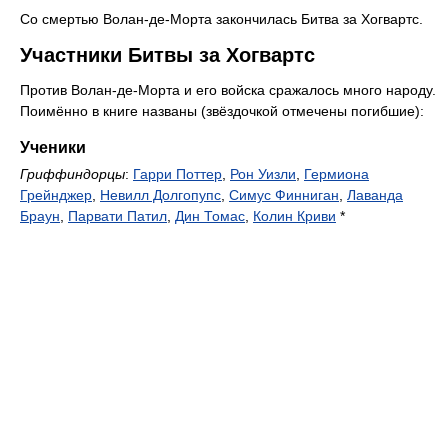
Со смертью Волан-де-Морта закончилась Битва за Хогвартс.
Участники Битвы за Хогвартс
Против Волан-де-Морта и его войска сражалось много народу.
Поимённо в книге названы (звёздочкой отмечены погибшие):
Ученики
Гриффиндорцы
:
Гарри Поттер
,
Рон Уизли
,
Гермиона
Грейнджер
,
Невилл Долгопупс
,
Симус Финниган
,
Лаванда
Браун
,
Парвати Патил
,
Дин Томас
,
Колин Криви
*