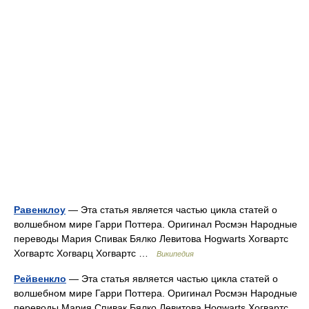
Равенклоу
— Эта статья является частью цикла статей о
волшебном мире Гарри Поттера. Оригинал Росмэн Народные
переводы Мария Спивак Бялко Левитова Hogwarts Хогвартс
Хогвартс Хогварц Хогвартс …
Википедия
Рейвенкло
— Эта статья является частью цикла статей о
волшебном мире Гарри Поттера. Оригинал Росмэн Народные
переводы Мария Спивак Бялко Левитова Hogwarts Хогвартс