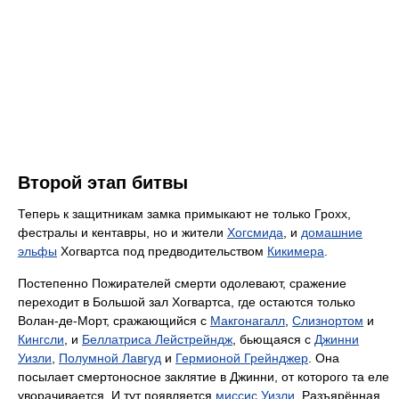
Второй этап битвы
Теперь к защитникам замка примыкают не только Грохх,
фестралы и кентавры, но и жители
Хогсмида
, и
домашние
эльфы
Хогвартса под предводительством
Кикимера
.
Постепенно Пожирателей смерти одолевают, сражение
переходит в Большой зал Хогвартса, где остаются только
Волан-де-Морт, сражающийся с
Макгонагалл
,
Слизнортом
и
Кингсли
, и
Беллатриса Лейстрейндж
, бьющаяся с
Джинни
Уизли
,
Полумной Лавгуд
и
Гермионой Грейнджер
. Она
посылает смертоносное заклятие в Джинни, от которого та еле
уворачивается. И тут появляется
миссис Уизли
. Разъярённая