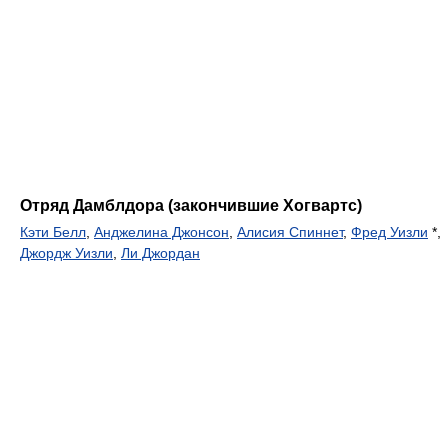
Отряд Дамблдора (закончившие Хогвартс)
Кэти Белл
,
Анджелина Джонсон
,
Алисия Спиннет
,
Фред Уизли
*,
Джордж Уизли
,
Ли Джордан