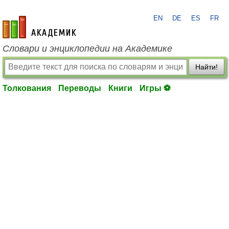
EN
DE
ES
FR
academic.ru
Словари и энциклопедии на Академике
Найти!
Толкования
Переводы
Книги
Игры ⚽