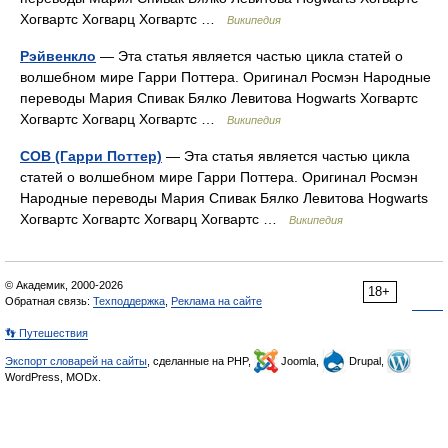
Хогвартс Хогварц Хогвартс …
Википедия
Рэйвенкло
— Эта статья является частью цикла статей о
волшебном мире Гарри Поттера. Оригинал Росмэн Народные
переводы Мария Спивак Бялко Левитова Hogwarts Хогвартс
Хогвартс Хогварц Хогвартс …
Википедия
СОВ (Гарри Поттер)
— Эта статья является частью цикла
статей о волшебном мире Гарри Поттера. Оригинал Росмэн
Народные переводы Мария Спивак Бялко Левитова Hogwarts
Хогвартс Хогвартс Хогварц Хогвартс …
Википедия
© Академик, 2000-2026
18+
Обратная связь:
Техподдержка
,
Реклама на сайте
👣 Путешествия
Экспорт словарей на сайты
, сделанные на PHP,
Joomla,
Drupal,
WordPress, MODx.