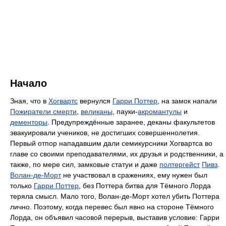
Начало
Зная, что в
Хогвартс
вернулся
Гарри Поттер
, на замок напали
Пожиратели смерти
,
великаны
, пауки-
акромантулы
и
дементоры
. Предупреждённые заранее, деканы факультетов
эвакуировали учеников, не достигших совершеннолетия.
Первый отпор нападавшим дали семикурсники Хогвартса во
главе со своими преподавателями, их друзья и родственники, а
также, по мере сил, замковые статуи и даже
полтергейст
Пивз
.
Волан-де-Морт
не участвовал в сражениях, ему нужен был
только
Гарри Поттер
, без Поттера битва для Тёмного Лорда
теряла смысл. Мало того, Волан-де-Морт хотел убить Поттера
лично. Поэтому, когда перевес был явно на стороне Тёмного
Лорда, он объявил часовой перерыв, выставив условие: Гарри