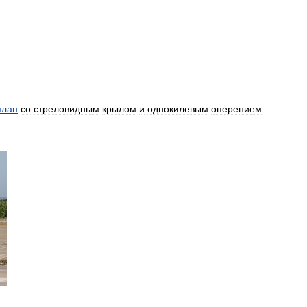
план
со
стреловидным
крылом
и
однокилевым
оперением
.