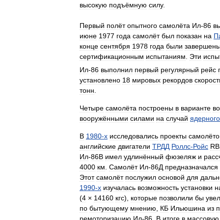
высокую
подъёмную
силу
.
Первый
полёт
опытного
самолёта
Ил
-
86
в
июне
1977
года
самолёт
был
показан
на
П
конце
сентября
1978
года
были
завершен
сертификационным
испытаниям
.
Эти
испы
Ил
-
86
выполнил
первый
регулярный
рейс
установлено
18
мировых
рекордов
скорост
тонн
.
Четыре
самолёта
построены
в
варианте
в
вооружёнными
силами
на
случай
ядерного
В
1980
-
х
исследовались
проекты
самолёто
английские
двигатели
ТРДД
Роллс
-
Ройс
RB
Ил
-
86В
имел
удлинённый
фюзеляж
и
расс
4000
км
.
Самолёт
Ил
-
86Д
предназначался
Этот
самолёт
послужил
основой
для
дальн
1990
-
х
изучалась
возможность
установки
н
(
4
×
14160
кгс
),
которые
позволили
бы
уве
по
бытующему
мнению
,
КБ
Ильюшина
из
п
ремоторизацию
Ил
-
86
.
В
итоге
в
массовую