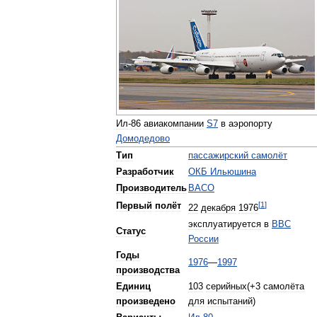
Ил
-
86
авиакомпании
S7
в
аэропорту
Домодедово
Тип
пассажирский
самолёт
Разработчик
ОКБ
Ильюшина
Производитель
ВАСО
[
1
]
Первый
полёт
22
декабря
1976
эксплуатируется
в
ВВС
Статус
России
Годы
1976
—
1997
производства
Единиц
103
серийных
(+
3
самолёта
произведено
для
испытаний
)