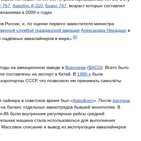
г
-
767
,
Аэробус
А
-
310
,
Боинг
-
747
,
возраст
которых
составлял
омпаниями
в
2000
-
х
годах
.
ов
России
,
и
,
по
оценке
первого
заместителя
министра
твенной
службой
гражданской
авиации
Александра
Нерадько
в
[
6
]
х
надёжных
авиалайнеров
в
мире
».
.
годы
на
авиационном
заводе
в
Воронеже
(
ВАСО
).
Всего
было
ли
поставлены
на
экспорт
в
Китай
.
В
1980
-
х
были
аэропортах
СССР
,
что
позволило
им
принимать
самолёты
м
лайнера
в
советское
время
был
«
Аэрофлот
».
После
распада
на
баланс
отдельных
авиаотрядов
бывшей
монополии
.
В
л
-
86
были
внутренние
регулярные
рейсы
средней
тельная
машина
стала
использоваться
для
выполнения
.
Массовое
списание
и
вывод
из
эксплуатации
авиалайнеров