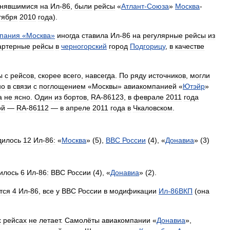
нявшимися
на
Ил
-
86
,
были
рейсы
«
Атлант
-
Союза
»
Москва
-
тября
2010
года
).
пания
«
Москва
»
иногда
ставила
Ил
-
86
на
регулярные
рейсы
из
артерные
рейсы
в
черногорский
город
Подгорицу
,
в
качестве
ы
с
рейсов
,
скорее
всего
,
навсегда
.
По
ряду
источников
,
могли
но
в
связи
с
поглощением
«
Москвы
»
авиакомпанией
«
Ютэйр
»
а
не
ясно
.
Один
из
бортов
,
RA
-
86123
,
в
феврале
2011
года
ой
—
RA
-
86112
—
в
апреле
2011
года
в
Чкаловском
.
дилось
12
Ил
-
86:
«
Москва
» (
5
),
ВВС
России
(
4
), «
Донавиа
» (
3
)
илось
6
Ил
-
86:
ВВС
России
(
4
), «
Донавиа
» (
2
).
тся
4
Ил
-
86
,
все
у
ВВС
России
в
модификации
Ил
-
86ВКП
(
она
х
рейсах
не
летает
.
Самолёты
авиакомпании
«
Донавиа
»,