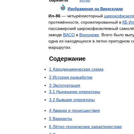
Варианты
Ил
-
80
Изображения
на
Викискладе
Ил
-
86
—
четырёхмоторный
широкофюзел
протяжённости
,
спроектированный
в
КБ
Ил
пассажирский
широкофюзеляжный
самолё
заводе
ВАСО
в
Воронеже
.
Всего
было
вып
одна
из
находящихся
в
летно
-
пригодном
с
маршрутах
.
Содержание
1
Аэродинамическая
схема
2
История
разработки
3
Эксплуатация
3
.
1
Нынешние
операторы
3
.
2
Бывшие
операторы
4
Аварии
и
происшествия
5
Варианты
6
Лётно
-
технические
характеристики