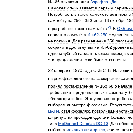
Ил
-
86
авиакомпании
Аэрофлот
-
Дон
Самолёт
Ил
-
86
является
первым
серийны
Потребность
в
таком
самолёте
возникла
в
самолёту
на
250
—
350
мест
.
13
октября
19
[
2
]
о
разработке
такого
самолёта
.
В
ОКБ
им
варианта
самолёта
Ил
-
62
-
250
с
удлинённ
не
получил
.
Для
размещения
350
пассажи
сохранить
достигнутый
на
Ил
-
62
уровень
к
однопалубный
вариант
с
фюзеляжем
,
име
эти
предложения
тоже
были
отклонены
.
22
февраля
1970
года
ОКБ
С
.
В
.
Ильюшин
широкофюзеляжного
пассажирского
самол
принял
постановление
№
168
-
68
о
начале
требований
,
предъявленных
к
самолёту
,
б
«
багаж
при
себе
».
Это
условие
потребова
выбором
диаметра
фюзеляжа
.
Результато
ЦАГИ
,
стал
фюзеляж
,
позволивший
устано
ширину
этих
проходов
сделали
больше
,
че
типа
McDonnell
Douglas
DC
-
10
.
Для
обеспе
выбрана
механизация
крыла
,
состоящая
и