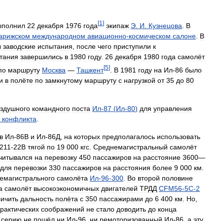
[
1
]
ыполнил
22
декабря
1976
года
экипаж
Э
.
И
.
Кузнецова
.
В
арижском
международном
авиационно
-
космическом
салоне
.
В
ы
заводские
испытания
,
после
чего
приступили
к
тания
завершились
в
1980
году
.
26
декабря
1980
года
самолёт
[
5
]
по
маршруту
Москва
—
Ташкент
.
В
1981
году
на
Ил
-
86
было
и
в
полёте
по
замкнутому
маршруту
с
нагрузкой
от
35
до
80
оздушного
командного
поста
Ил
-
87
(
Ил
-
80
)
для
управления
конфликта
.
в
Ил
-
86В
и
Ил
-
86Д
,
на
которых
предполагалось
использовать
211
-
22В
тягой
по
19
000
кгс
.
Среднемагистральный
самолёт
читывался
на
перевозку
450
пассажиров
на
расстояние
3600
—
для
перевозки
330
пассажиров
на
расстояния
более
9
000
км
.
емагистрального
самолёта
Ил
-
96
-
300
.
Во
второй
половине
а
самолёт
высокоэкономичных
двигателей
ТРДД
CFM56
-
5C
-
2
личить
дальность
полёта
с
350
пассажирами
до
6
400
км
.
Но
,
рактических
соображений
не
стало
доводить
до
конца
серию
не
пошёл
ни
Ил
-
96
,
ни
ремоторизованный
Ил
-
86
,
а
эту