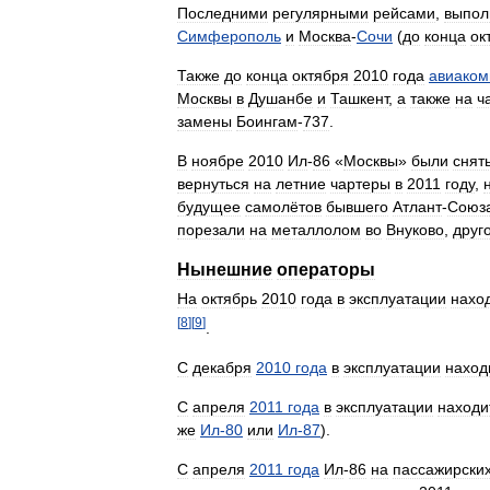
Последними
регулярными
рейсами
,
выпол
Симферополь
и
Москва
-
Сочи
(
до
конца
ок
Также
до
конца
октября
2010
года
авиаком
Москвы
в
Душанбе
и
Ташкент
,
а
также
на
ч
замены
Боингам
-
737
.
В
ноябре
2010
Ил
-
86
«
Москвы
»
были
снят
вернуться
на
летние
чартеры
в
2011
году
,
будущее
самолётов
бывшего
Атлант
-
Союз
порезали
на
металлолом
во
Внуково
,
друг
Нынешние
операторы
На
октябрь
2010
года
в
эксплуатации
нахо
[
8
]
[
9
]
.
С
декабря
2010
года
в
эксплуатации
наход
С
апреля
2011
года
в
эксплуатации
находи
же
Ил
-
80
или
Ил
-
87
).
С
апреля
2011
года
Ил
-
86
на
пассажирски