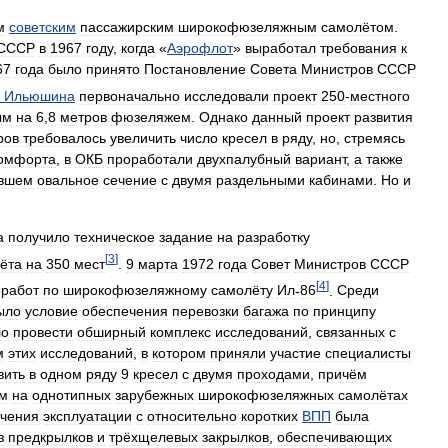
м
советским
пассажирским
широкофюзеляжным
самолётом
.
СССР
в
1967
году
,
когда
«
Аэрофлот
»
выработал
требования
к
67
года
было
принято
Постановление
Совета
Министров
СССР
.
Ильюшина
первоначально
исследовали
проект
250
-
местного
ым
на
6
,
8
метров
фюзеляжем
.
Однако
данный
проект
развития
ров
требовалось
увеличить
число
кресел
в
ряду
,
но
,
стремясь
омфорта
,
в
ОКБ
проработали
двухпалубный
вариант
,
а
также
вшем
овальное
сечение
с
двумя
раздельными
кабинами
.
Но
и
а
получило
техническое
задание
на
разработку
[
3
]
ёта
на
350
мест
.
9
марта
1972
года
Совет
Министров
СССР
[
4
]
работ
по
широкофюзеляжному
самолёту
Ил
-
86
.
Среди
ыло
условие
обеспечения
перевозки
багажа
по
принципу
ло
провести
обширный
комплекс
исследований
,
связанных
с
м
этих
исследований
,
в
котором
приняли
участие
специалисты
вить
в
одном
ряду
9
кресел
с
двумя
проходами
,
причём
м
на
однотипных
зарубежных
широкофюзеляжных
самолётах
чения
эксплуатации
с
относительно
коротких
ВПП
была
з
предкрылков
и
трёхщелевых
закрылков
,
обеспечивающих