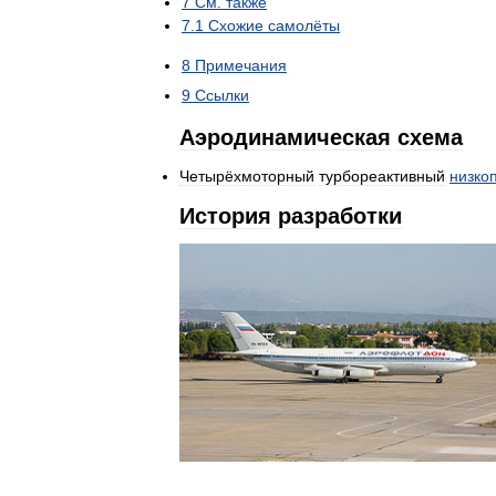
7
См
.
также
7
.
1
Схожие
самолёты
8
Примечания
9
Ссылки
Аэродинамическая
схема
Четырёхмоторный
турбореактивный
низко
История
разработки