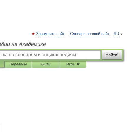
Запомнить сайт
Словарь на свой сайт
RU
едии на Академике
Найти!
Переводы
Книги
Игры ⚽