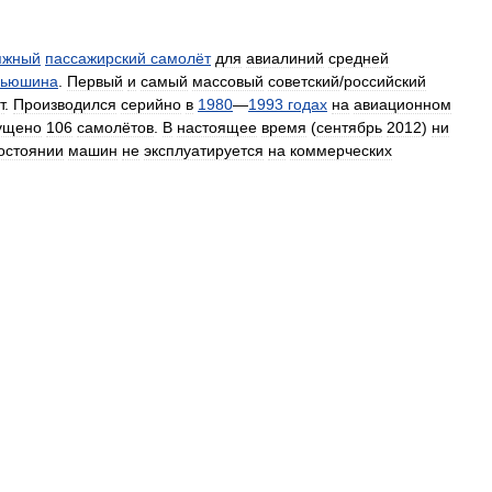
яжный
пассажирский
самолёт
для
авиалиний
средней
ьюшина
.
Первый
и
самый
массовый
советский
/
российский
т
.
Производился
серийно
в
1980
—
1993
годах
на
авиационном
ущено
106
самолётов
.
В
настоящее
время
(
сентябрь
2012
)
ни
остоянии
машин
не
эксплуатируется
на
коммерческих