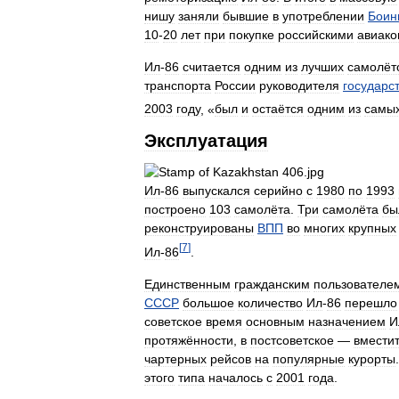
нишу
заняли
бывшие
в
употреблении
Боин
10
-
20
лет
при
покупке
российскими
авиак
Ил
-
86
считается
одним
из
лучших
самолёт
транспорта
России
руководителя
государс
2003
году
, «
был
и
остаётся
одним
из
самы
Эксплуатация
Ил
-
86
выпускался
серийно
с
1980
по
1993
построено
103
самолёта
.
Три
самолёта
бы
реконструированы
ВПП
во
многих
крупных
[
7
]
Ил
-
86
.
Единственным
гражданским
пользователе
СССР
большое
количество
Ил
-
86
перешло
советское
время
основным
назначением
И
протяжённости
,
в
постсоветское
—
вмести
чартерных
рейсов
на
популярные
курорты
этого
типа
началось
с
2001
года
.