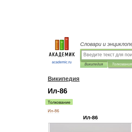
Словари и энциклоп
academic.ru
Википедия
Толкования
Википедия
Ил-86
Толкование
Ил
-
86
Ил
-
86