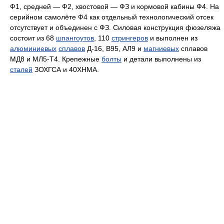
Ф1, средней — Ф2, хвостовой — ФЗ и кормовой кабины Ф4. На
серийном самолёте Ф4 как отдельный технологический отсек
отсутствует и объединен с ФЗ. Силовая конструкция фюзеляжа
состоит из 68
шпангоутов
, 110
стрингеров
и выполнен из
алюминиевых
сплавов
Д-16, В95, АЛ9 и
магниевых
сплавов
МД8 и МЛ5-Т4. Крепежные
болты
и детали выполнены из
сталей
ЗОХГСА и 40ХНМА.