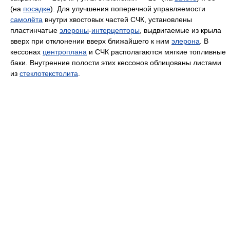
(на
посадке
). Для улучшения поперечной управляемости
самолёта
внутри хвостовых частей СЧК, установлены
пластинчатые
элероны
-
интерцепторы
, выдвигаемые из крыла
вверх при отклонении вверх ближайшего к ним
элерона
. В
кессонах
центроплана
и СЧК располагаются мягкие топливные
баки. Внутренние полости этих кессонов облицованы листами
из
стеклотекстолита
.