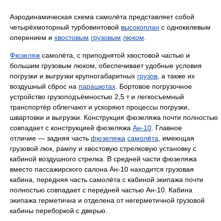
Аэродинамическая схема самолёта представляет собой
четырёхмоторный турбовинтовой
высокоплан
с однокилевым
оперением и
хвостовым
грузовым
люком
.
Фюзеляж
самолёта, с приподнятой хвостовой частью и
большим грузовым люком, обеспечивает удобные условия
погрузки и выгрузки крупногабаритных
грузов
, а также их
воздушный сброс на
парашютах
. Бортовое погрузочное
устройство грузоподъёмностью 2,5 т и легкосъемный
транспортёр облегчают и ускоряют процессы погрузки,
швартовки и выгрузки. Конструкция фюзеляжа почти полностью
совпадает с конструкцией фюзеляжа
Ан-10
. Главное
отличие — задняя часть
фюзеляжа
самолёта
, имеющая
грузовой люк, рампу и хвостовую стрелковую установку с
кабиной воздушного стрелка. В средней части фюзеляжа
вместо пассажирского салона Ан-10 находится грузовая
кабина, передняя часть самолёта с кабиной экипажа почти
полностью совпадает с передней частью Ан-10. Кабина
экипажа герметична и отделена от негерметичной грузовой
кабины переборкой с дверью.