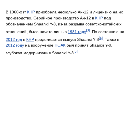
В 1960-х гг
КНР
приобрела несколько Ан-12 и лицензию на их
производство. Серийное производство Ан-12 в
КНР
под
обозначением Shaanxi Y-8, из-за разрыва советско-китайских
[3]
отношений, было начато лишь в
1981 году
. По состоянию на
[4]
2012 год
в
КНР
продолжается выпуск Shaanxi Y-8
. Также в
2012 году
на вооружение
НОАК
был принят Shaanxi Y-9,
[5]
глубокая модернизация Shaanxi Y-8
.