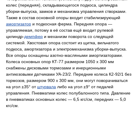
колес (передняя), складывающегося подкоса, цилиндра
уборки-выпуска, замков и механизма управления створками.
Также в состав основной опоры входит стабилизирующий
амортизатор
и подкосная ферма. Передняя опора —
управляемая, потому в её состав ещё входит рулевой
цилиндр-
демпфер
и механизм поворота со следящей
системой. Хвостовая опора состоит из щитка, вильчатого
подкоса, амортизатора и электромеханизма уборки-выпуска.
Все опоры оснащены азотно-масляными амортизаторами.
Колеса основных опор КТ-77 размером 1050 х 300 мм
снабжены дисковыми тормозами и инерционными
антиюзовыми датчиками УА-23/2. Передние колеса К2-92/1 без
тормозов, размером 900 х 300 мм, они могут поворачиваться
на угол ±35° от
штурвала
либо на угол ±9° от педалей
управления. Пневматики колес полубалонного типа. Давление
в пневматиках основных колес — 6,5 кгс/см, передних — 5,0
кгс/см.