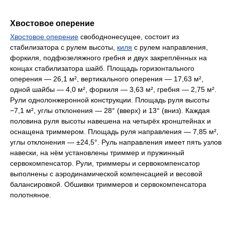
Хвостовое оперение
Хвостовое оперение
свободнонесущее, состоит из
стабилизатора с рулем высоты,
киля
с рулем направления,
форкиля, подфюзеляжного гребня и двух закреплённых на
концах стабилизатора шайб. Площадь горизонтального
оперения — 26,1 м², вертикального оперения — 17,63 м²,
одной шайбы — 4,0 м², форкиля — 3,63 м², гребня — 2,75 м².
Рули однолонжеронной конструкции. Площадь руля высоты
−7,1 м², углы отклонения — 28° (вверх) и 13° (вниз). Каждая
половина руля высоты навешена на четырёх кронштейнах и
оснащена триммером. Площадь руля направления — 7,85 м²,
углы отклонения — ±24,5°. Руль направления имеет пять узлов
навески, на нём установлены триммер и пружинный
сервокомпенсатор. Рули, триммеры и сервокомпенсатор
выполнены с аэродинамической компенсацией и весовой
балансировкой. Обшивки триммеров и сервокомпенсатора
полотняное.