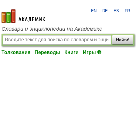
EN
DE
ES
FR
academic.ru
Словари и энциклопедии на Академике
Найти!
Толкования
Переводы
Книги
Игры ⚽