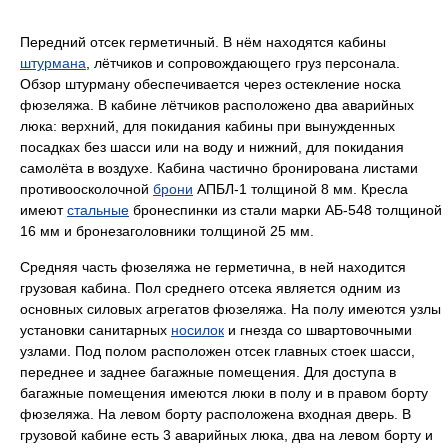
Передний отсек герметичный. В нём находятся кабины
штурмана
, лётчиков и сопровождающего груз персонала.
Обзор штурману обеспечивается через остекление носка
фюзеляжа. В кабине лётчиков расположено два аварийных
люка: верхний, для покидания кабины при вынужденных
посадках без шасси или на воду и нижний, для покидания
самолёта в воздухе. Кабина частично бронирована листами
противоосколочной
брони
АПБЛ-1 толщиной 8 мм. Кресла
имеют
стальные
бронеспинки из стали марки АБ-548 толщиной
16 мм и бронезаголовники толщиной 25 мм.
Средняя часть фюзеляжа не герметична, в ней находится
грузовая кабина. Пол среднего отсека является одним из
основных силовых агрегатов фюзеляжа. На полу имеются узлы
установки санитарных
носилок
и гнезда со швартовочными
узлами. Под полом расположен отсек главных стоек шасси,
переднее и заднее багажные помещения. Для доступа в
багажные помещения имеются люки в полу и в правом борту
фюзеляжа. На левом борту расположена входная дверь. В
грузовой кабине есть 3 аварийных люка, два на левом борту и