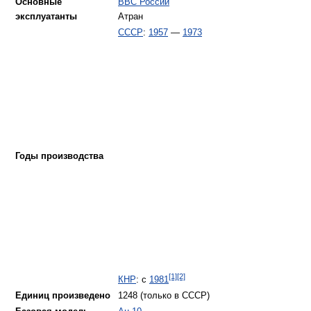
Основные
ВВС России
эксплуатанты
Атран
СССР
:
1957
—
1973
Годы производства
[1]
[2]
КНР
: с
1981
Единиц произведено
1248 (только в СССР)