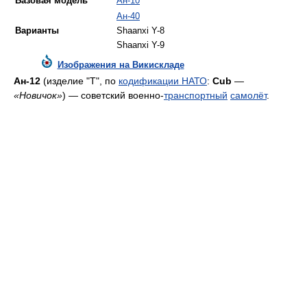
Базовая модель
Ан-10
Ан-40
Варианты
Shaanxi Y-8
Shaanxi Y-9
Изображения на Викискладе
Ан-12
(изделие "Т", по
кодификации НАТО
:
Cub
—
«Новичок»
) — советский военно-
транспортный
самолёт
.