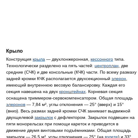
Крыло
Конструкция
крыла
— двухлонжеронная,
кессонного
типа.
Технологически разделено на пять частей:
центроплан
, две
средние (СЧК) и две консольные (КЧК) части. По всему размаху
задней кромки КЧК располагается двухсекционный
элерон
,
имеющий внутреннюю весовую балансировку. Каждая его
секция навешена на двух
кронштейнах
. Корневая секция
оснащена триммером-сервокомпенсатором. Общая площадь
элеронов
— 7,84 м², углы отклонения — 25° (вверх) и 15°
(вниз). Весь размах задней кромки СЧК занимает выдвижной
двухщелевой
закрылок
с дефлектором. Закрылок подвешен на
пяти монорельсах при помощи кареток и приводится в
движение двумя винтовыми подъёмниками. Общая площадь
закрылок — 26,5 м², углы отклонения — 25° (на
взлете
) и 33°