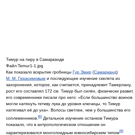
Тимур на пиру в Самарканде
Файл:Temur1-1.jpg
Как показало вскрытие гробницы
Гур Эмир
(
Самарканд
)
М. М. Герасимовым
и последующее изучение скелета из
захоронения, которое, как считается, принадлежит Тамерлану,
рост его составлял 172 см. Тимур был силён, физически развит,
его современники писали про него: «Если большинство воинов
могли натянуть тетиву лука до уровня ключицы, то Тимур
натягивал её до уха». Волосы светлее, чем у большинства его
[6]
соплеменников.
Детальное изучение останков Тимура
показало, что в антропологическом отношении он
[9]
характеризовался монголоидным южносибирским типом