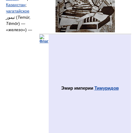
Казахстан
;
чагатайское
تیمور
(
Temür‎,
Tēmōr
) —
«железо»
) —
Эмир империи
Тимуридов