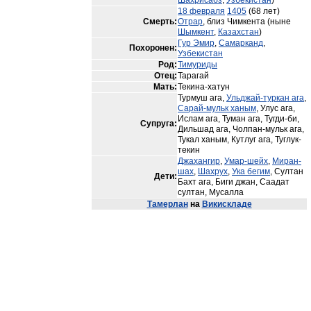
Шахрисабз
,
Узбекистан
)
18 февраля
1405
(68 лет)
Смерть:
Отрар
, близ Чимкента (ныне
Шымкент
,
Казахстан
)
Гур Эмир
,
Самарканд
,
Похоронен:
Узбекистан
Род:
Тимуриды
Отец:
Тарагай
Мать:
Текина-хатун
Турмуш ага,
Ульджай-туркан ага
,
Сарай-мульк ханым
, Улус ага,
Ислам ага, Туман ага, Тугди-би,
Супруга:
Дильшад ага, Чолпан-мульк ага,
Тукал ханым, Кутлуг ага, Туглук-
текин
Джахангир
,
Умар-шейх
,
Миран-
шах
,
Шахрух
,
Ука бегим
, Султан
Дети:
Бахт ага, Биги джан, Саадат
султан, Мусалла
Тамерлан
на
Викискладе