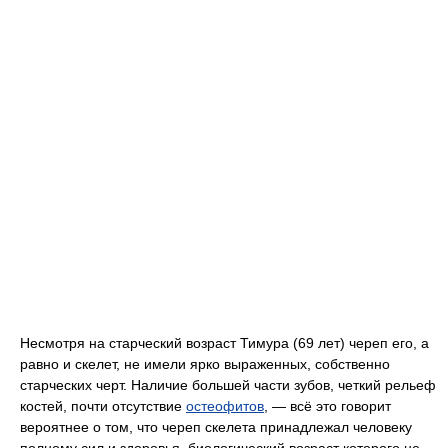
Несмотря на старческий возраст Тимура (69 лет) череп его, а
равно и скелет, не имели ярко выраженных, собственно
старческих черт. Наличие большей части зубов, четкий рельеф
костей, почти отсутствие
остеофитов
, — всё это говорит
вероятнее о том, что череп скелета принадлежал человеку
полному сил и здоровья, биологический возраст которого не