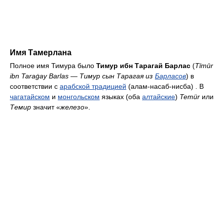
Имя Тамерлана
Полное имя Тимура было
Тимур ибн Тарагай Барлас
(
Tīmūr
ibn Taraġay Barlas
—
Тимур сын Тарагая из
Барласов
) в
соответствии с
арабской традицией
(алам-насаб-нисба) . В
чагатайском
и
монгольском
языках (оба
алтайские
)
Temür
или
Темир
значит «
железо
».