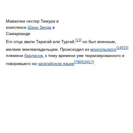
Мавзолеи сестер Тимура в
комплексе
Шахи Зинда
в
Самарканде
[13]
Его отца звали Тарагай или Тургай,
он был военным,
[14]
[15]
мелким землевладельцем. Происходил из
монгольского
племени
барласов
, к тому времени уже тюркизированного и
[7]
[8]
[16]
[17]
говорившего на
чагатайском языке
.