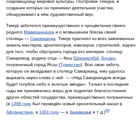
сокровищницу мировой культуры. Постройки Тимура, в
создании которых он принимал деятельное участие,
обнаруживают в нём художественный вкус.
Тимур заботился преимущественно о процветании своего
родного
Мавераннахра
и о возвышении блеска своей
столицы —
Самарканда
. Тимур пригонял из всех завоёванных
земель мастеров, архитекторов, ювелиров, строителей, зодчих
для того, чтобы обустроить города его империи: столицу
Самарканд, родину отца — Кеш (
Шахрисябз
),
Бухару
,
пограничный город Яссы (
Туркестан
). Всю свою заботу,
которую он вкладывал в столицу Самарканд, ему удалось
выразить через слова о ней: — «Над Самаркандом всегда
будет голубое небо и золотые звёзды». Только в последние
годы им принимались меры для поднятия благосостояния
других областей государства, преимущественно пограничных
(в
1398 году
был проведён новый оросительный канал в
[6]
Афганистане
, в
1401 году
— в
Закавказье
и т. д.)