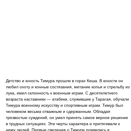
Детство и юность Тимура прошли в горах Кеша. В юности он
любил охоту и конные состязания, метание копья и стрельбу из
лука, имел склонность к военным играм. С десятилетнего
возраста наставники — атабеки, служившие у Тарагая, обучали
Тимура военному искусству и спортивным играм. Тимур был
человеком весьма отважным и сдержанным. Обладая
трезвостью суждений, он умел принять самое верное решение
в трудных ситуациях. Эти черты характера и притягивали к
нему людей. Первые сведения о Тимуре появились в