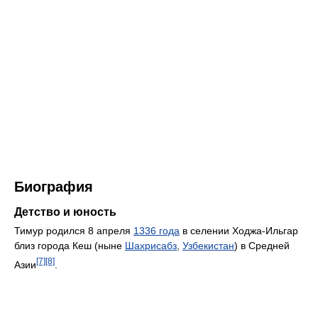
Биография
Детство и юность
Тимур родился 8 апреля
1336 года
в селении Ходжа-Ильгар
близ города Кеш (ныне
Шахрисабз
,
Узбекистан
) в Средней
[7]
[8]
Азии
.