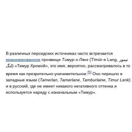
В различных персидских источниках часто встречается
иранизированное
прозвище
Тимур-э Лянг
(Tīmūr-e Lang, تیمور
لنگ) «Тимур Хромой», это имя, вероятно, рассматривалось в то
[5]
время как презрительно-уничижительное.
Оно перешло в
западные языки (
Tamerlan
,
Tamerlane
,
Tamburlaine
,
Timur Lenk
)
и в русский, где не имеет никакого негативного оттенка и
используется наряду с изначальным «Тимур».