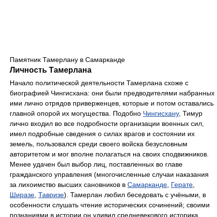
Памятник Тамерлану в Самарканде
Личность Тамерлана
Начало политической деятельности Тамерлана схоже с
биографией Чингисхана: они были предводителями набранных
ими лично отрядов приверженцев, которые и потом оставались
главной опорой их могущества. Подобно
Чингисхану
, Тимур
лично входил во все подробности организации военных сил,
имел подробные сведения о силах врагов и состоянии их
земель, пользовался среди своего войска безусловным
авторитетом и мог вполне полагаться на своих сподвижников.
Менее удачен был выбор лиц, поставленных во главе
гражданского управления (многочисленные случаи наказания
за лихоимство высших сановников в
Самарканде
,
Герате
,
Ширазе
,
Тавризе
). Тамерлан любил беседовать с учёными, в
особенности слушать чтение исторических сочинений; своими
познаниями в истории он удивил средневекового историка,