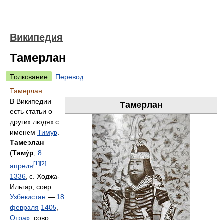
Википедия
Тамерлан
Толкование
Перевод
Тамерлан
В Википедии
Тамерлан
есть статьи о
других людях с
именем
Тимур
.
Тамерлан
(
Тиму́р
;
8
[1]
[2]
апреля
1336
, с. Ходжа-
Ильгар, совр.
Узбекистан
—
18
февраля
1405
,
Отрар
, совр.