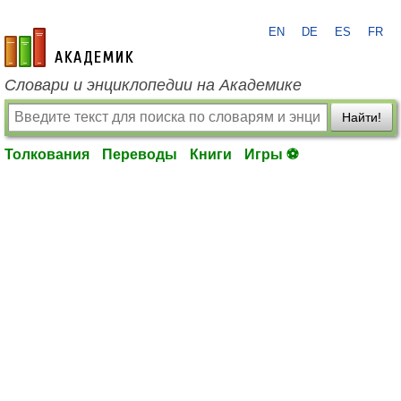
EN
DE
ES
FR
academic.ru
Словари и энциклопедии на Академике
Найти!
Толкования
Переводы
Книги
Игры ⚽