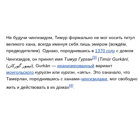
Не будучи чингизидом, Тимур формально не мог носить титул
великого хана, всегда именуя себя лишь эмиром (вождём,
предводителем). Однако, породнившись в
1370 году
с домом
[3]
Чингизидов, он принял имя
Тимур Гурган
(
Timūr Gurkānī
,
(
تيموﺭ گوركان
), Gurkān —
иранизированный
вариант
монгольского
күрүгэн
или
хүргэн
, «зять». Это означало, что
Тамерлан, породнившись с ханами-
чингизидами
, мог свободно
[4]
жить и действовать в их домах
.