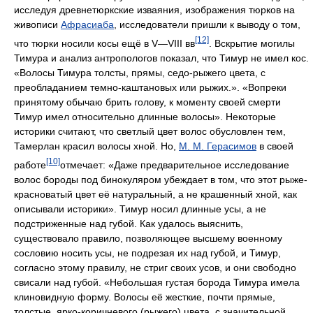
исследуя древнетюркские изваяния, изображения тюрков на
живописи
Афрасиаба
, исследователи пришли к выводу о том,
[12]
что тюрки носили косы ещё в V—VIII вв
. Вскрытие могилы
Тимура и анализ антропологов показал, что Тимур не имел кос.
«Волосы Тимура толсты, прямы, седо-рыжего цвета, с
преобладанием темно-каштановых или рыжих.». «Вопреки
принятому обычаю брить голову, к моменту своей смерти
Тимур имел относительно длинные волосы». Некоторые
историки считают, что светлый цвет волос обусловлен тем,
Тамерлан красил волосы хной. Но,
М. М. Герасимов
в своей
[10]
работе
отмечает: «Даже предварительное исследование
волос бороды под бинокуляром убеждает в том, что этот рыже-
красноватый цвет её натуральный, а не крашенный хной, как
описывали историки». Тимур носил длинные усы, а не
подстриженные над губой. Как удалось выяснить,
существовало правило, позволяющее высшему военному
сословию носить усы, не подрезая их над губой, и Тимур,
согласно этому правилу, не стриг своих усов, и они свободно
свисали над губой. «Небольшая густая борода Тимура имела
клиновидную форму. Волосы её жесткие, почти прямые,
толстые, ярко-коричневого (рыжего) цвета, с значительной