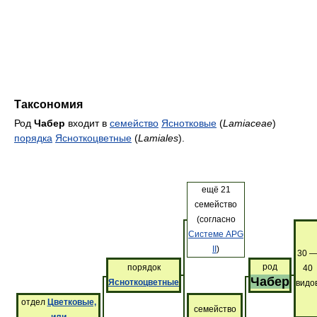
Таксономия
Род
Чабер
входит в
семейство
Яснотковые
(
Lamiaceae
)
порядка
Ясноткоцветные
(
Lamiales
).
ещё 21
семейство
(согласно
Системе APG
II
)
30 
род
порядок
40
Чабер
Ясноткоцветные
видо
отдел
Цветковые,
семейство
или