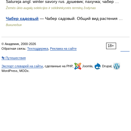
Satureja angl. winter savory rus. душевик; пахучка; чабер …
Žemės ūkio augalų selekcijos ir sėklininkystės terminų žodynas
Чабер садовый
— Чабер садовый. Общий вид растения …
Википедия
© Академик, 2000-2026
18+
Обратная связь:
Техподдержка
,
Реклама на сайте
👣 Путешествия
Экспорт словарей на сайты
, сделанные на PHP,
Joomla,
Drupal,
WordPress, MODx.