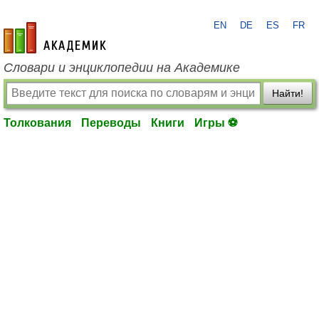
EN
DE
ES
FR
academic.ru
Словари и энциклопедии на Академике
Найти!
Толкования
Переводы
Книги
Игры ⚽