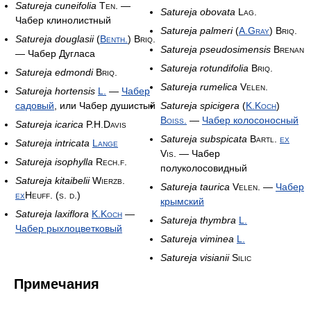
Satureja cuneifolia
Ten.
—
Satureja obovata
Lag.
Чабер клинолистный
Satureja palmeri
(
A.Gray
) Briq.
Satureja douglasii
(
Benth.
) Briq.
Satureja pseudosimensis
Brenan
— Чабер Дугласа
Satureja rotundifolia
Briq.
Satureja edmondi
Briq.
Satureja rumelica
Velen.
Satureja hortensis
L.
—
Чабер
садовый
, или Чабер душистый
Satureja spicigera
(
K.Koch
)
Boiss.
—
Чабер колосоносный
Satureja icarica
P.H.Davis
Satureja subspicata
Bartl.
ex
Satureja intricata
Lange
Vis.
— Чабер
Satureja isophylla
Rech.f.
полуколосовидный
Satureja kitaibelii
Wierzb.
Satureja taurica
Velen.
—
Чабер
ex
Heuff. (s. d.)
крымский
Satureja laxiflora
K.Koch
—
Satureja thymbra
L.
Чабер рыхлоцветковый
Satureja viminea
L.
Satureja visianii
Silic
Примечания