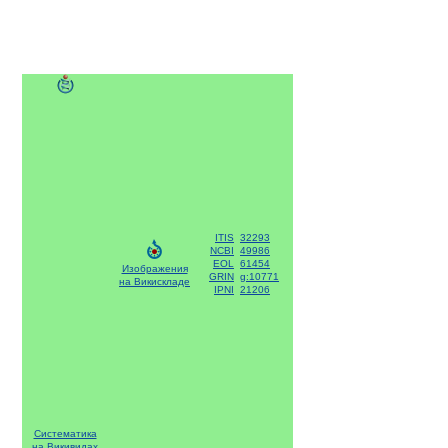
ITIS
32293
NCBI
49986
EOL
61454
Изображения
GRIN
g:10771
на Викискладе
IPNI
21206
Систематика
на Викивидах