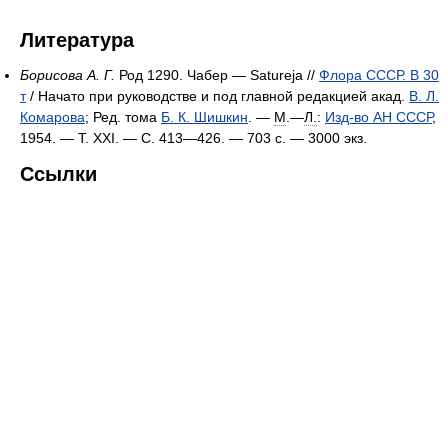
Литература
Борисова А. Г.
Род 1290. Чабер — Satureja //
Флора СССР. В 30
т
/ Начато при руководстве и под главной редакцией акад.
В. Л.
Комарова
; Ред. тома
Б. К. Шишкин
. —
М
.—
Л.
:
Изд-во АН СССР
,
1954. — Т. XXI. — С. 413—426. — 703 с. —
3000 экз.
Ссылки