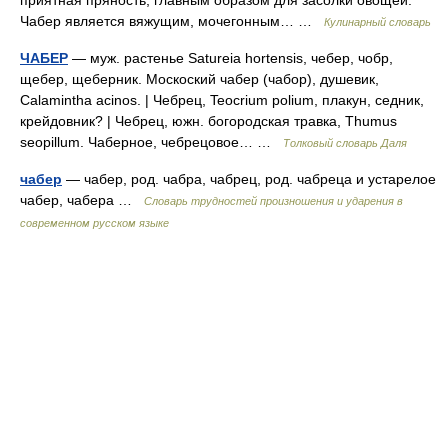
Чабер является вяжущим, мочегонным… …
Кулинарный словарь
ЧАБЕР
— муж. растенье Satureia hortensis, чебер, чобр,
щебер, щеберник. Москоский чабер (чабор), душевик,
Calamintha acinos. | Чебрец, Teocrium polium, плакун, седник,
крейдовник? | Чебрец, южн. богородская травка, Thumus
seopillum. Чаберное, чебрецовое… …
Толковый словарь Даля
чабер
— чабер, род. чабра, чабрец, род. чабреца и устарелое
чабер, чабера …
Словарь трудностей произношения и ударения в
современном русском языке