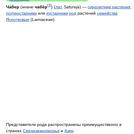
[3]
Ча́бер
(иначе
чабёр
) (
лат.
Satureja
) —
однолетние растения
,
полукустарники
или
кустарники
род
растений
семейства
Яснотковые
(
Lamiaceae
).
Представители рода распространены преимущественно в
странах
Средиземноморья
и
Азии
.