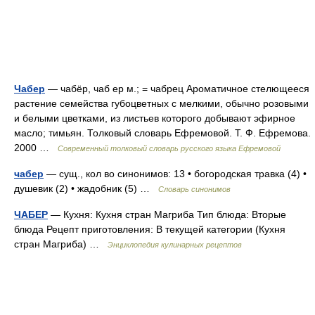
Чабер
— чабёр, чаб ер м.; = чабрец Ароматичное стелющееся
растение семейства губоцветных с мелкими, обычно розовыми
и белыми цветками, из листьев которого добывают эфирное
масло; тимьян. Толковый словарь Ефремовой. Т. Ф. Ефремова.
2000 …
Современный толковый словарь русского языка Ефремовой
чабер
— сущ., кол во синонимов: 13 • богородская травка (4) •
душевик (2) • жадобник (5) …
Словарь синонимов
ЧАБЕР
— Кухня: Кухня стран Магриба Тип блюда: Вторые
блюда Рецепт приготовления: В текущей категории (Кухня
стран Магриба) …
Энциклопедия кулинарных рецептов