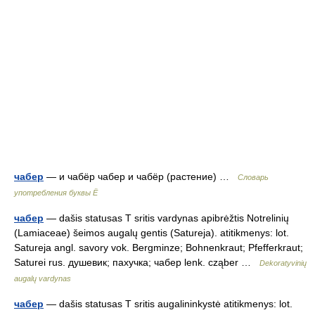
чабер
— и чабёр чабер и чабёр (растение) …
Словарь
употребления буквы Ё
чабер
— dašis statusas T sritis vardynas apibrėžtis Notrelinių
(Lamiaceae) šeimos augalų gentis (Satureja). atitikmenys: lot.
Satureja angl. savory vok. Bergminze; Bohnenkraut; Pfefferkraut;
Saturei rus. душевик; пахучка; чабер lenk. cząber …
Dekoratyvinių
augalų vardynas
чабер
— dašis statusas T sritis augalininkystė atitikmenys: lot.