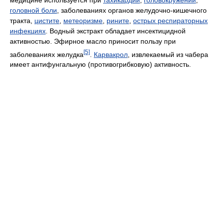
головной боли
, заболеваниях органов желудочно-кишечного
тракта,
цистите
,
метеоризме
,
рините
,
острых респираторных
инфекциях
. Водный экстракт обладает инсектицидной
активностью. Эфирное масло приносит пользу при
[5]
заболеваниях желудка
.
Карвакрол
, извлекаемый из чабера
имеет антифунгальную (противогрибковую) активность.