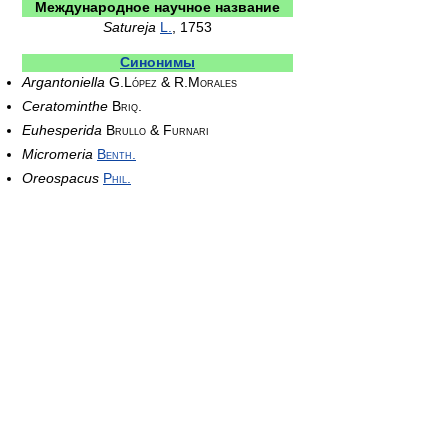
Международное научное название
Satureja
L.
, 1753
Синонимы
Argantoniella
G.López & R.Morales
Ceratominthe
Briq.
Euhesperida
Brullo & Furnari
Micromeria
Benth.
Oreospacus
Phil.