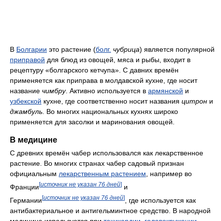
В
Болгарии
это растение (
болг.
чубрица
) является популярной
приправой
для блюд из овощей, мяса и рыбы, входит в
рецептуру «болгарского кетчупа». С давних времён
применяется как приправа в молдавской кухне, где носит
название
чимбру
. Активно используется в
армянской
и
узбекской
кухне, где соответственно носит названия
цитрон
и
джамбуль
. Во многих национальных кухнях широко
применяется для засолки и маринования овощей.
В медицине
С древних времён чабер использовался как лекарственное
растение. Во многих странах чабер садовый признан
официальным
лекарственным растением
, например во
[
источник не указан 76 дней
]
Франции
и
[
источник не указан 76 дней
]
Германии
, где используется как
антибактериальное и антигельминтное средство. В народной
медицине используется при
тахикардии
,
головокружении
,