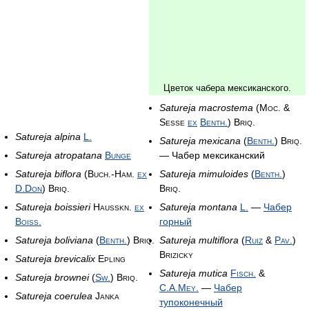
Цветок чабера мексиканского.
Satureja macrostema
(Moc. &
Sesse
ex
Benth.
) Briq.
Satureja alpina
L.
Satureja mexicana
(
Benth.
) Briq.
Satureja atropatana
Bunge
— Чабер мексиканский
Satureja biflora
(Buch.-Ham.
ex
Satureja mimuloides
(
Benth.
)
D.Don
) Briq.
Briq.
Satureja boissieri
Hausskn.
ex
Satureja montana
L.
—
Чабер
Boiss.
горный
Satureja boliviana
(
Benth.
) Briq.
Satureja multiflora
(
Ruiz
&
Pav.
)
Brizicky
Satureja brevicalix
Epling
Satureja mutica
Fisch.
&
Satureja brownei
(
Sw.
) Briq.
C.A.Mey.
—
Чабер
Satureja coerulea
Janka
тупоконечный