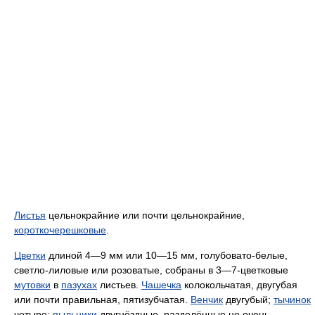
Листья
цельнокрайние или почти цельнокрайние,
короткочерешковые
.
Цветки
длиной 4—9 мм или 10—15 мм, голубовато-белые,
светло-лиловые или розоватые, собраны в 3—7-цветковые
мутовки
в
пазухах
листьев.
Чашечка
колокольчатая, двугубая
или почти правильная, пятизубчатая.
Венчик
двугубый;
тычинок
четыре;
пыльники
двугнёздные, разделённые не очень