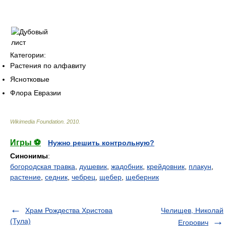
Категории:
Растения по алфавиту
Яснотковые
Флора Евразии
Wikimedia Foundation
.
2010
.
Игры ⚽
Нужно решить контрольную?
Синонимы
:
богородская травка
,
душевик
,
жадобник
,
крейдовник
,
плакун
,
растение
,
седник
,
чебрец
,
щебер
,
щеберник
Храм Рождества Христова
Челищев, Николай
(Тула)
Егорович