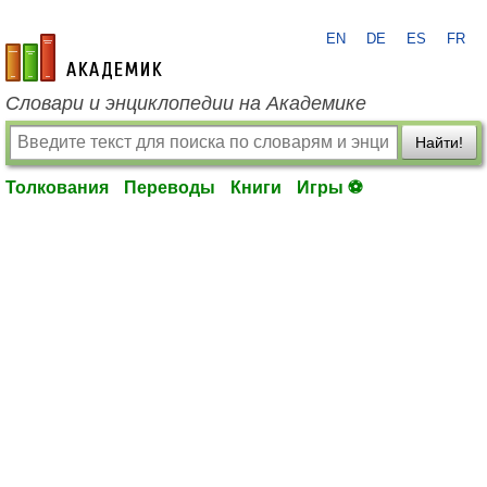
EN
DE
ES
FR
academic.ru
Словари и энциклопедии на Академике
Найти!
Толкования
Переводы
Книги
Игры ⚽