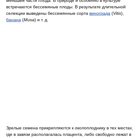
меньшей части плода. В природе и особенно в культуре
встречаются бессемяные плоды. В результате длительной
селекции выведены бессемянные сорта
винограда
(
Vitis
),
банана
(
Musa
) и т. д.
Зрелые семена прикрепляются к околоплоднику в тех местах,
где в завязи располагалась плацента, либо свободно лежат в