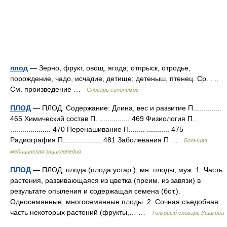
плод
— Зерно, фрукт, овощ, ягода; отпрыск, отродье,
порождение, чадо, исчадие, детище; детеныш, птенец. Ср. . ..
См. произведение …
Словарь синонимов
ПЛОД
— ПЛОД. Содержание: Длина, вес и развитие П..............
465 Химический состав П. ............... 469 Физиология П.
.................... 470 Перенашивание П........ ........... 475
Радиография П................... 481 Заболевания П …
Большая
медицинская энциклопедия
ПЛОД
— ПЛОД, плода (плода устар.), мн. плоды, муж. 1. Часть
растения, развивающаяся из цветка (преим. из завязи) в
результате опыления и содержащая семена (бот.).
Односемянные, многосемянные плоды. 2. Сочная съедобная
часть некоторых растений (фрукты,… …
Толковый словарь Ушакова