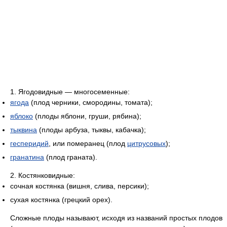
1. Ягодовидные — многосеменные:
ягода
(плод черники, смородины, томата);
яблоко
(плоды яблони, груши, рябина);
тыквина
(плоды арбуза, тыквы, кабачка);
гесперидий
, или померанец (плод
цитрусовых
);
гранатина
(плод граната).
2. Костянковидные:
сочная костянка (вишня, слива, персики);
сухая костянка (грецкий орех).
Сложные плоды называют, исходя из названий простых плодов