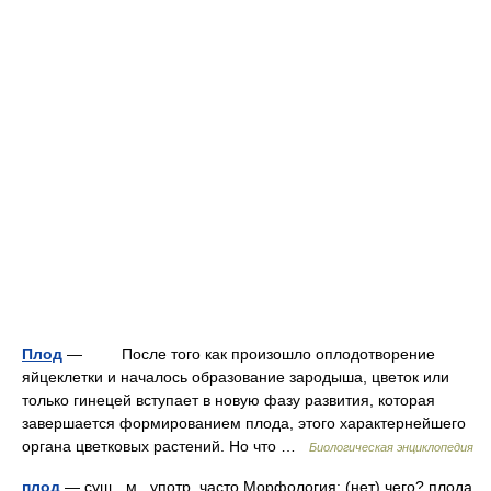
Плод
— После того как произошло оплодотворение
яйцеклетки и началось образование зародыша, цветок или
только гинецей вступает в новую фазу развития, которая
завершается формированием плода, этого характернейшего
органа цветковых растений. Но что …
Биологическая энциклопедия
плод
— сущ., м., употр. часто Морфология: (нет) чего? плода,