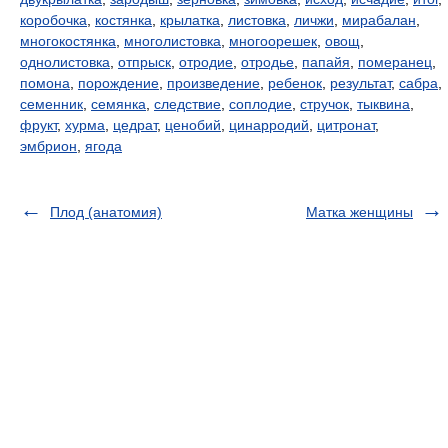
коробочка
,
костянка
,
крылатка
,
листовка
,
личжи
,
мирабалан
,
многокостянка
,
многолистовка
,
многоорешек
,
овощ
,
однолистовка
,
отпрыск
,
отродие
,
отродье
,
папайя
,
померанец
,
помона
,
порождение
,
произведение
,
ребенок
,
результат
,
сабра
,
семенник
,
семянка
,
следствие
,
соплодие
,
стручок
,
тыквина
,
фрукт
,
хурма
,
цедрат
,
ценобий
,
цинарродий
,
цитронат
,
эмбрион
,
ягода
Плод (анатомия)
Матка женщины