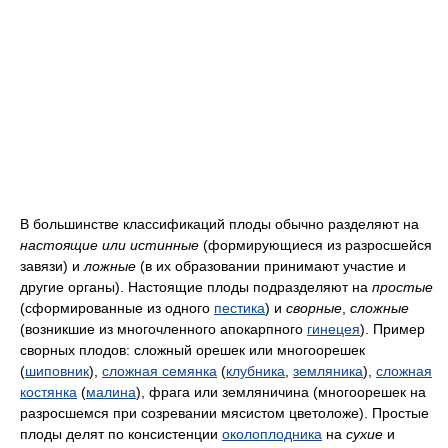
В большинстве классификаций плоды обычно разделяют на
настоящие или истинные
(формирующиеся из разросшейся
завязи) и
ложные
(в их образовании принимают участие и
другие органы). Настоящие плоды подразделяют на
простые
(сформированные из одного
пестика
) и
сворные
,
сложные
(возникшие из многочленного апокарпного
гинецея
). Пример
сворных плодов: сложный орешек или многоорешек
(
шиповник
),
сложная семянка
(
клубника
,
земляника
),
сложная
костянка
(
малина
), фрага или земляничина (многоорешек на
разросшемся при созревании мясистом цветоложе). Простые
плоды делят по консистенции
околоплодника
на
сухие
и