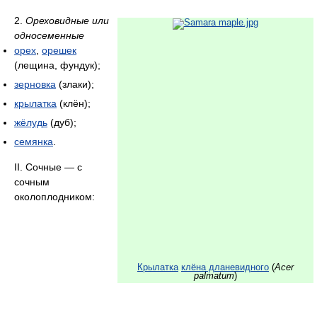
2.
Ореховидные или
односеменные
орех
,
орешек
(лещина, фундук);
зерновка
(злаки);
крылатка
(клён);
жёлудь
(дуб);
семянка
.
II. Сочные — с
сочным
околоплодником:
Крылатка
клёна дланевидного
(
Acer
palmatum
)