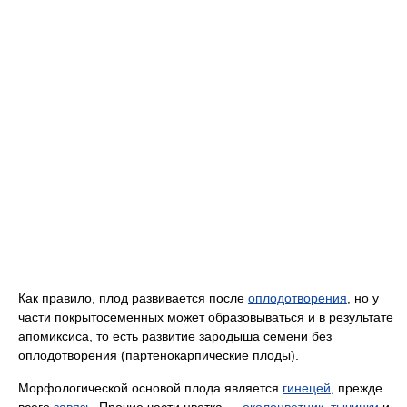
Как правило, плод развивается после
оплодотворения
, но у
части покрытосеменных может образовываться и в результате
апомиксиса, то есть развитие зародыша семени без
оплодотворения (партенокарпические плоды).
Морфологической основой плода является
гинецей
, прежде
всего
завязь
. Прочие части цветка —
околоцветник
,
тычинки
и