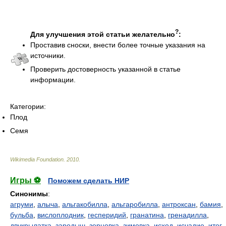
?
Для улучшения этой статьи желательно
:
Проставив сноски, внести более точные указания на
источники.
Проверить достоверность указанной в статье
информации.
Категории:
Плод
Семя
Wikimedia Foundation
.
2010
.
Игры ⚽
Поможем сделать НИР
Синонимы
:
агруми
,
алыча
,
альгакобилла
,
альгаробилла
,
антроксан
,
бамия
,
бульба
,
вислоплодник
,
гесперидий
,
гранатина
,
гренадилла
,
двукрылатка
,
зародыш
,
зерновка
,
зимовка
,
исход
,
исчадие
,
итог
,