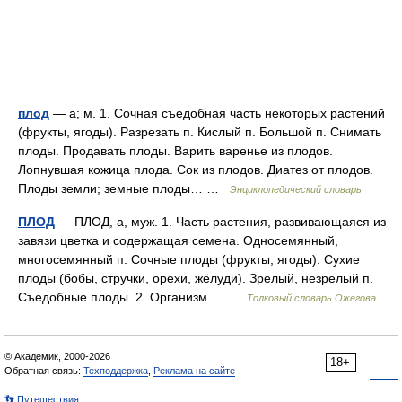
плод
— а; м. 1. Сочная съедобная часть некоторых растений
(фрукты, ягоды). Разрезать п. Кислый п. Большой п. Снимать
плоды. Продавать плоды. Варить варенье из плодов.
Лопнувшая кожица плода. Сок из плодов. Диатез от плодов.
Плоды земли; земные плоды… …
Энциклопедический словарь
ПЛОД
— ПЛОД, а, муж. 1. Часть растения, развивающаяся из
завязи цветка и содержащая семена. Односемянный,
многосемянный п. Сочные плоды (фрукты, ягоды). Сухие
плоды (бобы, стручки, орехи, жёлуди). Зрелый, незрелый п.
Съедобные плоды. 2. Организм… …
Толковый словарь Ожегова
© Академик, 2000-2026
18+
Обратная связь:
Техподдержка
,
Реклама на сайте
👣 Путешествия