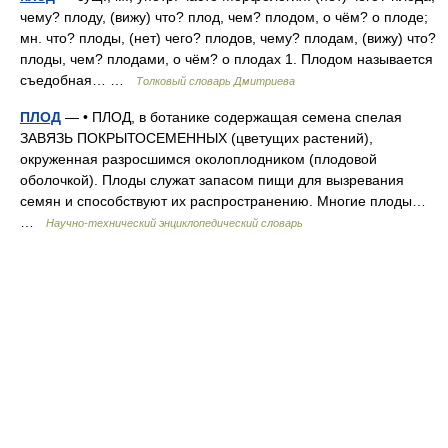
чему? плоду, (вижу) что? плод, чем? плодом, о чём? о плоде;
мн. что? плоды, (нет) чего? плодов, чему? плодам, (вижу) что?
плоды, чем? плодами, о чём? о плодах 1. Плодом называется
съедобная… …
Толковый словарь Дмитриева
ПЛОД
— • ПЛОД, в ботанике содержащая семена спелая
ЗАВЯЗЬ ПОКРЫТОСЕМЕННЫХ (цветущих растений),
окруженная разросшимся околоплодником (плодовой
оболочкой). Плоды служат запасом пищи для вызревания
семян и способствуют их распространению. Многие плоды…
…
Научно-технический энциклопедический словарь