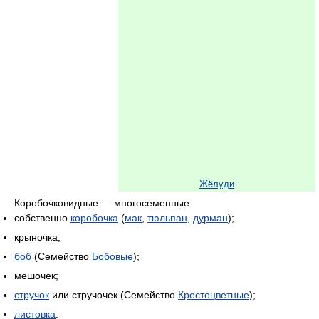
Жёлуди
Коробочковидные — многосеменные
собственно
коробочка
(
мак
,
тюльпан
,
дурман
);
крыночка;
боб
(Семейство
Бобовые
);
мешочек;
стручок
или стручочек (Семейство
Крестоцветные
);
листовка
.