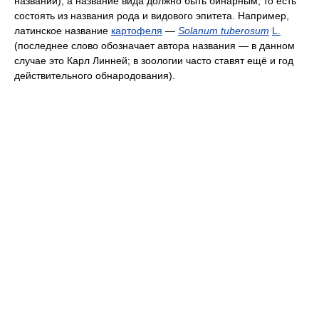
названий), а название вида должно быть бинарным, то есть
состоять из названия рода и видового эпитета. Например,
латинское название
картофеля
—
Solanum tuberosum
L.
(последнее слово обозначает автора названия — в данном
случае это Карл Линней; в зоологии часто ставят ещё и год
действительного обнародования).