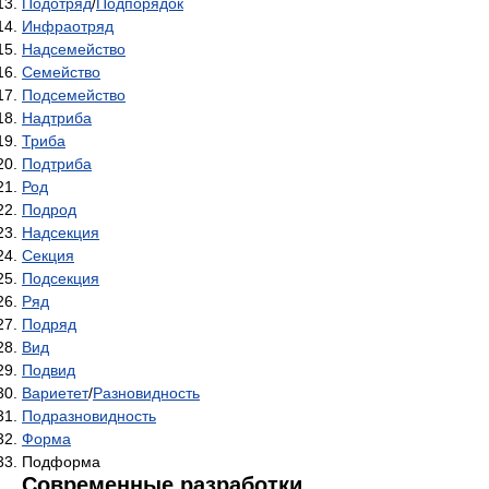
Подотряд
/
Подпорядок
Инфраотряд
Надсемейство
Семейство
Подсемейство
Надтриба
Триба
Подтриба
Род
Подрод
Надсекция
Секция
Подсекция
Ряд
Подряд
Вид
Подвид
Вариетет
/
Разновидность
Подразновидность
Форма
Подформа
Современные разработки