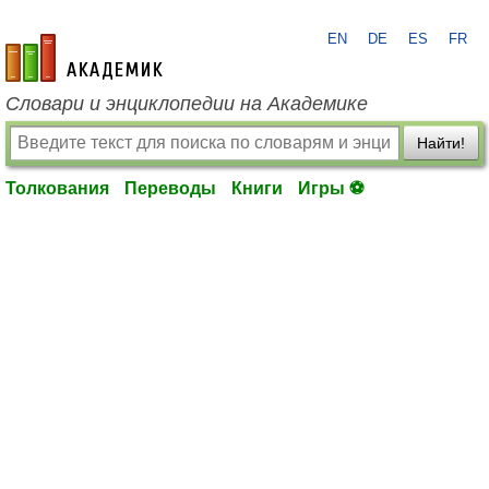
EN
DE
ES
FR
academic.ru
Словари и энциклопедии на Академике
Найти!
Толкования
Переводы
Книги
Игры ⚽