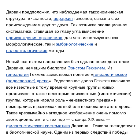
Дарвин предположил, что наблюдаемая таксономическая
структура, в частности,
иерархия
таксонов, связана с их
происхождением друг от друга. Так возникла эволюционная
систематика, ставящая во главу угла выяснение
происхождения организмов
, для чего используются как
морфологические, так и
эмбриологические
и
палеонтологические
методы.
Новый шаг в этом направлении был сделан последователем
Дарвина, немецким биологом
Эрнстом Геккелем
. Из
генеалогии
Геккель заимствовал понятие «
генеалогическое
(родословное) древо
». Родословное древо Геккеля включало
все известные к тому времени крупные группы живых
организмов, а также некоторые неизвестные (гипотетические)
группы, которые играли роль «неизвестного предка» и
помещались в развилках ветвей или в основании этого древа.
Такое чрезвычайно наглядное изображение очень помогло
эволюционистам, и с тех пор — с конца XIX века —
филогенетическая систематика
Дарвина—Геккеля господствует
в биологической науке. Одним из первых следствий победы