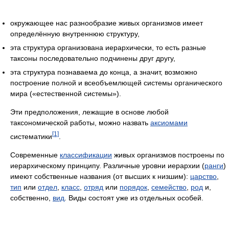
окружающее нас разнообразие живых организмов имеет
определённую внутреннюю структуру,
эта структура организована иерархически, то есть разные
таксоны последовательно подчинены друг другу,
эта структура познаваема до конца, а значит, возможно
построение полной и всеобъемлющей системы органического
мира («естественной системы»).
Эти предположения, лежащие в основе любой
таксономической работы, можно назвать
аксиомами
[1]
систематики
.
Современные
классификации
живых организмов построены по
иерархическому принципу. Различные уровни иерархии (
ранги
)
имеют собственные названия (от высших к низшим):
царство
,
тип
или
отдел
,
класс
,
отряд
или
порядок
,
семейство
,
род
и,
собственно,
вид
. Виды состоят уже из отдельных особей.