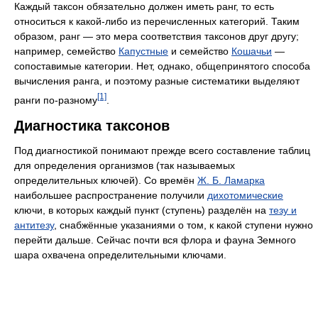
Каждый таксон обязательно должен иметь ранг, то есть
относиться к какой-либо из перечисленных категорий. Таким
образом, ранг — это мера соответствия таксонов друг другу;
например, семейство
Капустные
и семейство
Кошачьи
—
сопоставимые категории. Нет, однако, общепринятого способа
вычисления ранга, и поэтому разные систематики выделяют
[1]
ранги по-разному
.
Диагностика таксонов
Под диагностикой понимают прежде всего составление таблиц
для определения организмов (так называемых
определительных ключей). Со времён
Ж. Б. Ламарка
наибольшее распространение получили
дихотомические
ключи, в которых каждый пункт (ступень) разделён на
тезу и
антитезу
, снабжённые указаниями о том, к какой ступени нужно
перейти дальше. Сейчас почти вся флора и фауна Земного
шара охвачена определительными ключами.