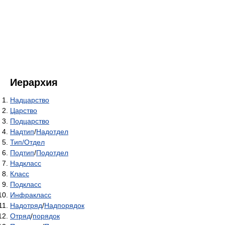
Иерархия
Надцарство
Царство
Подцарство
Надтип
/
Надотдел
Тип/Отдел
Подтип
/
Подотдел
Надкласс
Класс
Подкласс
Инфракласс
Надотряд
/
Надпорядок
Отряд
/
порядок