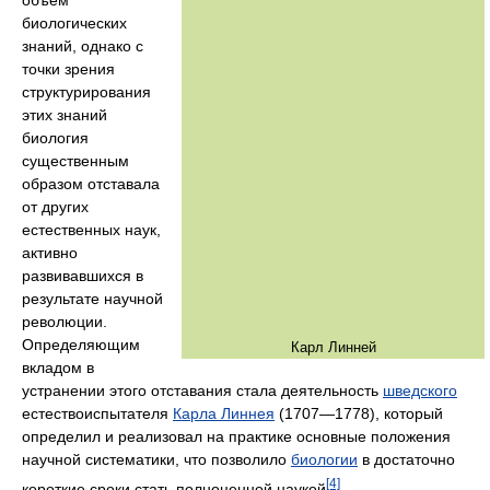
биологических
знаний, однако с
точки зрения
структурирования
этих знаний
биология
существенным
образом отставала
от других
естественных наук,
активно
развивавшихся в
результате научной
революции.
Определяющим
Карл Линней
вкладом в
устранении этого отставания стала деятельность
шведского
естествоиспытателя
Карла Линнея
(1707—1778), который
определил и реализовал на практике основные положения
научной систематики, что позволило
биологии
в достаточно
[4]
короткие сроки стать полноценной наукой
.