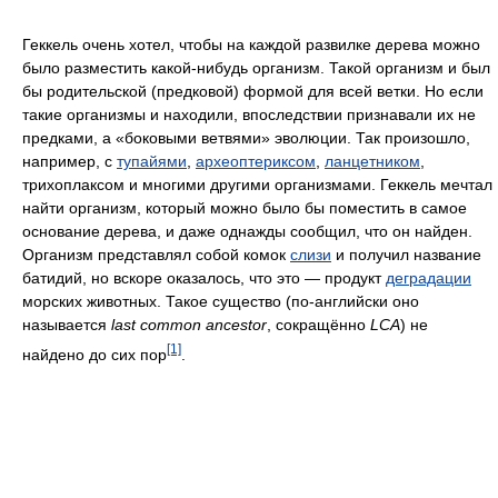
Геккель очень хотел, чтобы на каждой развилке дерева можно
было разместить какой-нибудь организм. Такой организм и был
бы родительской (предковой) формой для всей ветки. Но если
такие организмы и находили, впоследствии признавали их не
предками, а «боковыми ветвями» эволюции. Так произошло,
например, с
тупайями
,
археоптериксом
,
ланцетником
,
трихоплаксом и многими другими организмами. Геккель мечтал
найти организм, который можно было бы поместить в самое
основание дерева, и даже однажды сообщил, что он найден.
Организм представлял собой комок
слизи
и получил название
батидий, но вскоре оказалось, что это — продукт
деградации
морских животных. Такое существо (по-английски оно
называется
last common ancestor
, сокращённо
LCA
) не
[1]
найдено до сих пор
.