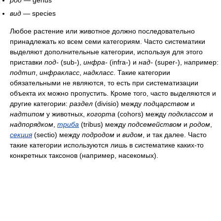
род
— genus
вид
— species
Любое растение или животное должно последовательно
принадлежать ко всем семи категориям. Часто систематики
выделяют дополнительные категории, используя для этого
приставки
под-
(sub-),
инфра-
(infra-) и
над-
(super-), например:
подтип
,
инфракласс
,
надкласс
. Такие категории
обязательными не являются, то есть при систематизации
объекта их можно пропустить. Кроме того, часто выделяются и
другие категории:
раздел
(divisio) между
подцарством
и
надтипом
у животных,
когорта
(cohors) между
подклассом
и
надпорядком
,
триба
(tribus) между
подсемейством
и
родом
,
секция
(sectio) между
подродом
и
видом
, и так далее. Часто
такие категории используются лишь в систематике каких-то
конкретных таксонов (например, насекомых).