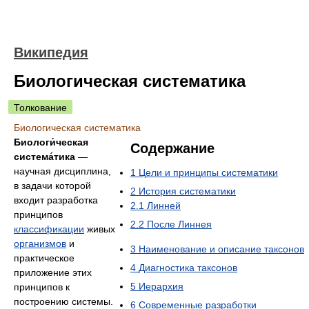
Википедия
Биологическая систематика
Толкование
Биологическая систематика
Биологи́ческая
Содержание
система́тика
—
научная дисциплина,
1
Цели и принципы систематики
в задачи которой
2
История систематики
входит разработка
2.1
Линней
принципов
2.2
После Линнея
классификации
живых
организмов
и
3
Наименование и описание таксонов
практическое
4
Диагностика таксонов
приложение этих
5
Иерархия
принципов к
построению системы.
6
Современные разработки