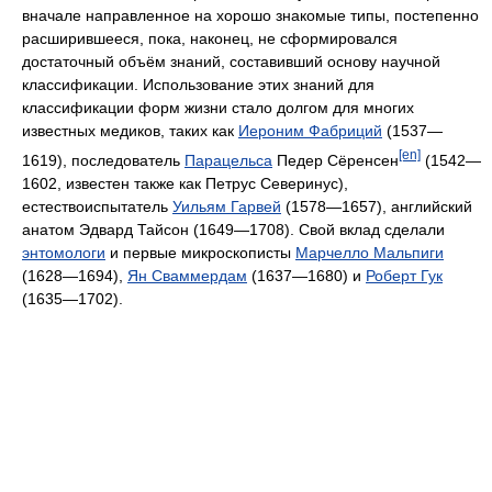
вначале направленное на хорошо знакомые типы, постепенно
расширившееся, пока, наконец, не сформировался
достаточный объём знаний, составивший основу научной
классификации. Использование этих знаний для
классификации форм жизни стало долгом для многих
известных медиков, таких как
Иероним Фабриций
(1537—
[en]
1619), последователь
Парацельса
Педер Сёренсен
(1542—
1602, известен также как Петрус Северинус),
естествоиспытатель
Уильям Гарвей
(1578—1657), английский
анатом Эдвард Тайсон (1649—1708). Свой вклад сделали
энтомологи
и первые микроскописты
Марчелло Мальпиги
(1628—1694),
Ян Сваммердам
(1637—1680) и
Роберт Гук
(1635—1702).