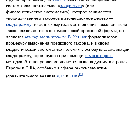
систематики, называемое «
кладистика
» (или
филогенетическая систематика), которое занимается
упорядочиванием таксонов в эволюционное дерево —
кладограмму
, то есть схему взаимоотношений таксонов. Если
таксон включает всех потомков некой предковой формы, он
является
монофилетическим
.
В. Хенниг
формализовал
процедуру выяснения предкового таксона, и в своей
кладистической систематике положил в основу классификации
кладограмму, строящуюся при помощи
компьютерных
методик. Это направление является ныне ведущим в странах
Европы и США, особенно в сфере геносистематики
[1]
(сравнительного анализа
ДНК
и
РНК
)
.