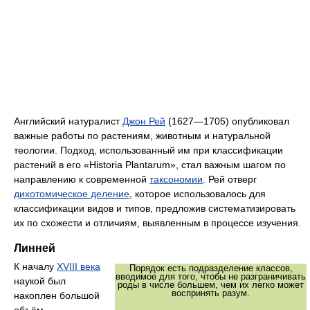
Английский натуралист
Джон Рей
(1627—1705) опубликовал
важные работы по растениям, животным и натуральной
теологии. Подход, использованный им при классификации
растений в его «Historia Plantarum», стал важным шагом по
направлению к современной
таксономии
. Рей отверг
дихотомическое деление
, которое использовалось для
классификации видов и типов, предложив систематизировать
их по схожести и отличиям, выявленным в процессе изучения.
Линней
К началу
XVIII века
Порядок есть подразделение классов,
вводимое для того, чтобы не разграничивать
наукой был
роды в числе большем, чем их легко может
воспринять разум.
накоплен большой
объём