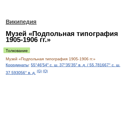
Википедия
Музей «Подпольная типография
1905-1906 гг.»
Толкование
Музей «Подпольная типография 1905-1906 гг.»
Координаты
:
55°46′54″ с. ш.
37°35′35″ в. д.
/
55.781667° с. ш.
(G)
(O)
37.593056° в. д.