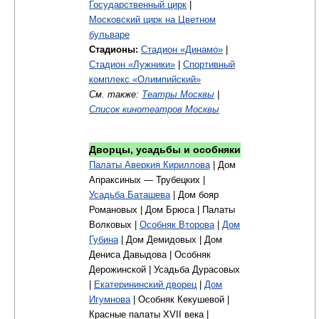
Государственный цирк
|
Московский цирк на Цветном
бульваре
Стадионы:
Стадион «Динамо»
|
Стадион «Лужники»
|
Спортивный
комплекс «Олимпийский»
См. также:
Театры Москвы
|
Список кинотеатров Москвы
Дворцы, усадьбы и особняки
Палаты Аверкия Кириллова
| Дом
Апраксиных — Трубецких |
Усадьба Баташева
| Дом бояр
Романовых | Дом Брюса | Палаты
Волковых |
Особняк Второва
|
Дом
Губина
| Дом Демидовых | Дом
Дениса Давыдова | Особняк
Дерожинской | Усадьба Дурасовых
|
Екатерининский дворец
|
Дом
Игумнова
| Особняк Кекушевой |
Красные палаты XVII века |