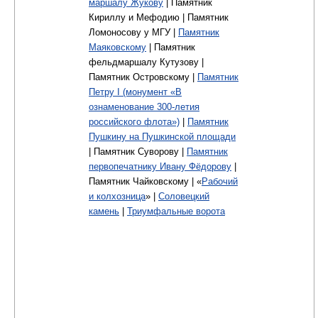
маршалу Жукову
| Памятник
Кириллу и Мефодию | Памятник
Ломоносову у МГУ |
Памятник
Маяковскому
| Памятник
фельдмаршалу Кутузову |
Памятник Островскому |
Памятник
Петру I (монумент «В
ознаменование 300-летия
российского флота»)
|
Памятник
Пушкину на Пушкинской площади
| Памятник Суворову |
Памятник
первопечатнику Ивану Фёдорову
|
Памятник Чайковскому | «
Рабочий
и колхозница
» |
Соловецкий
камень
|
Триумфальные ворота