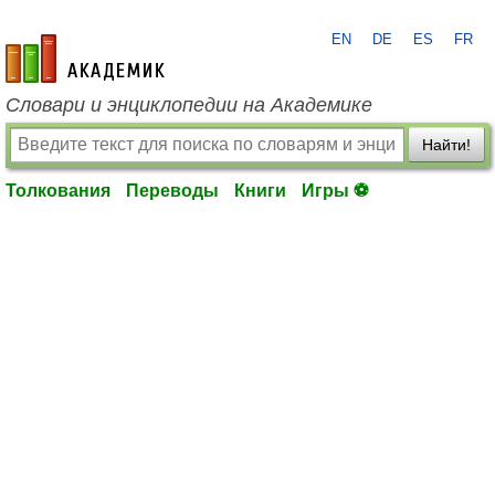
EN
DE
ES
FR
academic.ru
Словари и энциклопедии на Академике
Найти!
Толкования
Переводы
Книги
Игры ⚽