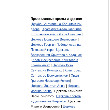
Православные храмы и церкви:
Церковь Антипия на Колымажном
дворе
|
Храм Архангела Гавриила
|
Богоявленский собор в Елохове
|
Церковь Большого Вознесения
|
Церковь Георгия Победоносца на
Псковской горе
|
Церковь
Воскресения Христова в Кадашах
|
Храм Воскресения Христова в
Сокольниках
|
Церковь Всех
Святых на Кулишках
|
Храм Всех
Святых во Всехсвятском
|
Храм
Григория Неокесарийского
|
Церковь Зачатия Анны
|
Церковь
Иоанна Воина
| Церковь Климента
Папы Римского |
Церковь Косьмы
и Дамиана на Покровке
| Церковь
Малого Вознесения |
Церковь