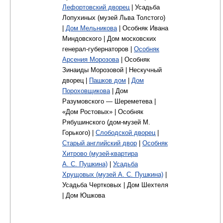
Лефортовский дворец
| Усадьба
Лопухиных (музей Льва Толстого)
|
Дом Мельникова
| Особняк Ивана
Миндовского | Дом московских
генерал-губернаторов |
Особняк
Арсения Морозова
| Особняк
Зинаиды Морозовой | Нескучный
дворец |
Пашков дом
|
Дом
Пороховщикова
| Дом
Разумовского — Шереметева |
«Дом Ростовых» | Особняк
Рябушинского (дом-музей М.
Горького) |
Слободской дворец
|
Старый английский двор
|
Особняк
Хитрово (музей-квартира
А. С. Пушкина)
|
Усадьба
Хрущовых (музей А. С. Пушкина)
|
Усадьба Чертковых | Дом Шехтеля
| Дом Юшкова