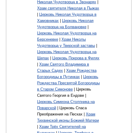
Николая Чудотворца в Звонарях
|
Храм святителя Николая в Пыжах
|
Церковь Николая Чудотворца в
Хамовниках
|
Церковь Николая
Чудотворца на Болвановке
|
Церковь Николая Чудотворца на
Берсеневке
|
Храм Николы
Чудотворца у Тверской заставы
|
Церковь Николая Чудотворца на
Щепах
|
Церковь Покрова в Филях
|
Храм Святого Владимира в
Старых Садех
|
Храм Рождества
Богородицы в Путинках
|
Церковь
Рождества Пресвятой Богородицы
в Старом Симонове
| Церковь
Святого Георгия в Ендове |
Церковь Симеона Столпника на
Поварской
| Церковь Спаса
Преображения на Песках |
Храм
Тихвинской иконы Божией Матери
|
Храм Трёх Святителей на
Кулишках
|
Церковь Трифона в