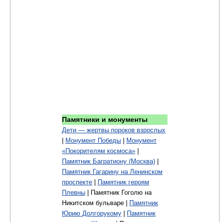
Памятники и монументы
Дети — жертвы пороков взрослых
|
Монумент Победы
|
Монумент
«Покорителям космоса»
|
Памятник Багратиону (Москва)
|
Памятник Гагарину на Ленинском
проспекте
|
Памятник героям
Плевны
| Памятник Гоголю на
Никитском бульваре |
Памятник
Юрию Долгорукому
|
Памятник