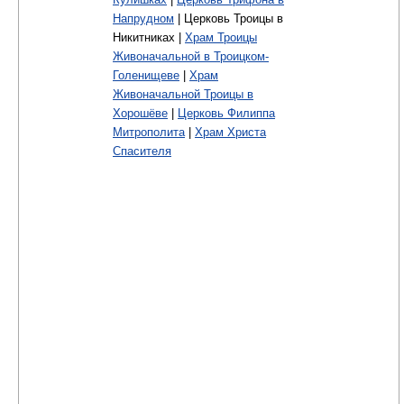
Напрудном
| Церковь Троицы в
Никитниках |
Храм Троицы
Живоначальной в Троицком-
Голенищеве
|
Храм
Живоначальной Троицы в
Хорошёве
|
Церковь Филиппа
Митрополита
|
Храм Христа
Спасителя