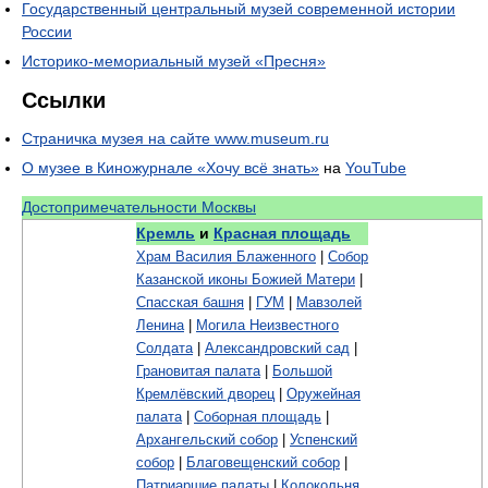
Государственный центральный музей современной истории
России
Историко-мемориальный музей «Пресня»
Ссылки
Страничка музея на сайте www.museum.ru
О музее в Киножурнале «Хочу всё знать»
на
YouTube
Достопримечательности Москвы
Кремль
и
Красная площадь
Храм Василия Блаженного
|
Собор
Казанской иконы Божией Матери
|
Спасская башня
|
ГУМ
|
Мавзолей
Ленина
|
Могила Неизвестного
Солдата
|
Александровский сад
|
Грановитая палата
|
Большой
Кремлёвский дворец
|
Оружейная
палата
|
Соборная площадь
|
Архангельский собор
|
Успенский
собор
|
Благовещенский собор
|
Патриаршие палаты
|
Колокольня