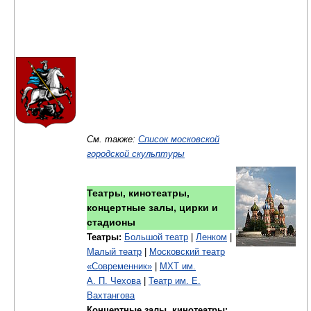
См. также:
Список московской
городской скульптуры
Театры, кинотеатры,
концертные залы, цирки и
стадионы
Театры:
Большой театр
|
Ленком
|
Малый театр
|
Московский театр
«Современник»
|
МХТ им.
А. П. Чехова
|
Театр им. Е.
Вахтангова
Концертные залы, кинотеатры: