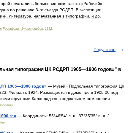
торой
печатались
большевистская
газета
«
Рабочий
»,
дана
по
решению
3
-
го
съезда
РСДРП
.
В
экспозиции:
ники
,
литература
,
напечатанная
в
типографии
,
и
др
.
я
Российская
Энциклопедия
.
1992
.
Подушкино
ольная типография ЦК РСДРП 1905—1906 годов»" в
ДРП 1905—1906 годов»
— Музей «Подпольная типография ЦК
923. Филиал с 1924. Размещается в доме, где в 1905 06 под
зскими фруктами Каландадзе» в подвальном помещении
лопедия)
06 гг.»
— Координаты: 55°46′54″ с. ш. 37°35′35″ в. д. /
едия