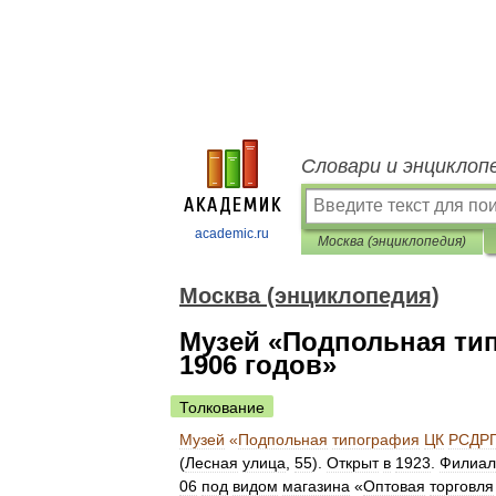
Словари и энциклоп
academic.ru
Москва (энциклопедия)
Москва (энциклопедия)
Музей «Подпольная ти
1906 годов»
Толкование
Музей
«
Подпольная
типография
ЦК
РСДР
(
Лесная
улица
,
55
).
Открыт
в
1923
.
Филиал
06
под
видом
магазина
«
Оптовая
торговля