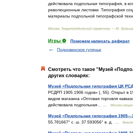
действовала
подпольная
типография
,
в
ко
революционные
листовки
.
Типография
соз
материалы
подпольной
типографской
тех
Москва
.
Энциклопедический
справочник
. —
М
.
:
Больша
Игры ⚽
Поможем написать реферат
Подновинское гулянье
Смотреть что такое "Музей «Подп
других словарях:
Музей «Подпольная типография ЦК РС
РСДРП 1905 1906 годов» (, 55). Открыт в 1
видом магазина «Оптовая торговля кавка
действовала подпольная… …
Москва (энцик
Музей «Подпольная типография 1905—19
55.781667° с. ш. 37.593056° в. д. …
Викип