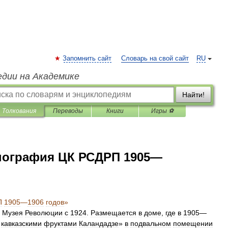
Запомнить сайт
Словарь на свой сайт
RU
едии на Академике
Найти!
Толкования
Переводы
Книги
Игры ⚽
пография ЦК РСДРП 1905—
П
1905
—
1906
годов
»
Музея
Революции
с
1924
.
Размещается
в
доме
,
где
в
1905
—
кавказскими
фруктами
Каландадзе
»
в
подвальном
помещении