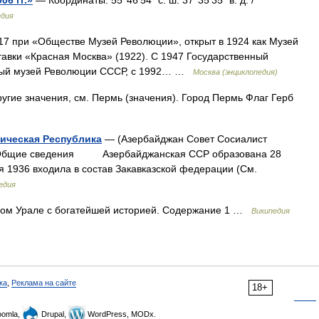
6 гг.»
— Координаты: 55°46′54″ с. ш. 37°35′35″ в. д. /
едия
917 при «Обществе Музей Революции», открыт в 1924 как Музей
авки «Красная Москва» (1922). С 1947 Государственный
ьный музей Революции СССР, с 1992… …
Москва (энциклопедия)
угие значения, см. Пермь (значения). Город Пермь Флаг Герб
ическая Республика
— (Азербайджан Совет Сосиалист
щие сведения Азербайджанская ССР образована 28
я 1936 входила в состав Закавказской федерации (См.
едия
ом Урале с богатейшей историей. Содержание 1 …
Википедия
ка
,
Реклама на сайте
18+
omla,
Drupal,
WordPress, MODx.