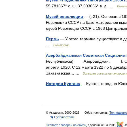
Музей «Подпольная типография 1905-190
55.781667° с. ш. 37.593056° в. д. …
Викип
Музей революции
— (, 21). Основан в 1
Революции СССР на базе материалов выст
музей Революции СССР, с 1968 Централ
Пермь
— У этого термина существуют и др
…
Википедия
Азербайджанская Советская Социалист
Республикасы) Азербайджан. I. Об
апреля 1920. С 12 марта 1922 по 5 декабр
Закавказская… …
Большая советская энциклоп
История Кургана
— Курган город на Южн
© Академик, 2000-2026
Обратная связь:
Техподдерж
👣 Путешествия
Экспорт словарей на сайты
, сделанные на PHP,
Jo