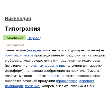
Википедия
Типография
Толкование
Перевод
Типография
Типогра́фия
(
др.-греч.
τύπος
— оттиск и
γραφή
— писание) —
полиграфическое
производственное предприятие, на котором
в общем случае осуществляется предпечатная подготовка
(изготовление
печатных форм
,
клише
, штампов для высечки,
фотоформ), нанесение изображения на носитель (бумага,
пластик, металл) — печать
тиража
, а также послепечатная
обработка печатной продукции (
брошюровка
,
переплет
,
ламинация
,
тиснение
, конгрев, высечка, склейка и т. п.).