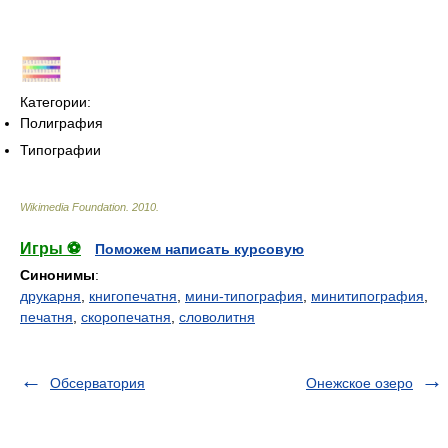
Категории:
Полиграфия
Типографии
Wikimedia Foundation
.
2010
.
Игры ⚽
Поможем написать курсовую
Синонимы
:
друкарня
,
книгопечатня
,
мини-типография
,
минитипография
,
печатня
,
скоропечатня
,
словолитня
Обсерватория
Онежское озеро