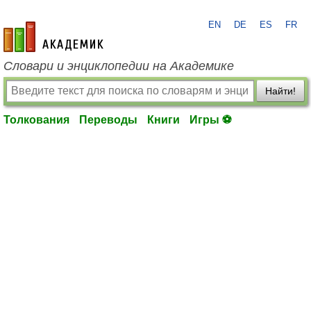
EN
DE
ES
FR
academic.ru
Словари и энциклопедии на Академике
Найти!
Толкования
Переводы
Книги
Игры ⚽