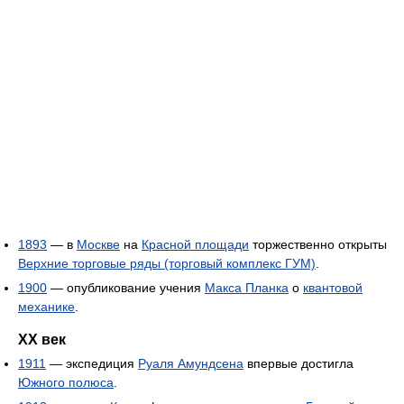
1893
— в
Москве
на
Красной площади
торжественно открыты
Верхние торговые ряды (торговый комплекс ГУМ)
.
1900
— опубликование учения
Макса Планка
о
квантовой
механике
.
XX век
1911
— экспедиция
Руаля Амундсена
впервые достигла
Южного полюса
.