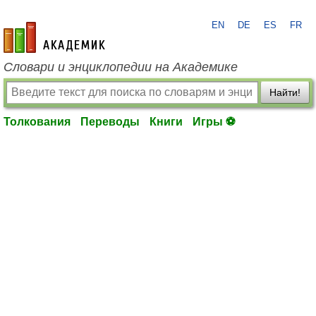
EN
DE
ES
FR
academic.ru
Словари и энциклопедии на Академике
Найти!
Толкования
Переводы
Книги
Игры ⚽