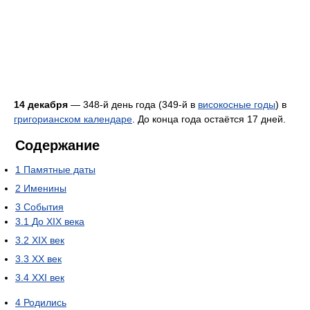
14 декабря
— 348-й день года (349-й в
високосные годы
) в
григорианском календаре
. До конца года остаётся 17 дней.
Содержание
1
Памятные даты
2
Именины
3
События
3.1
До XIX века
3.2
XIX век
3.3
XX век
3.4
XXI век
4
Родились