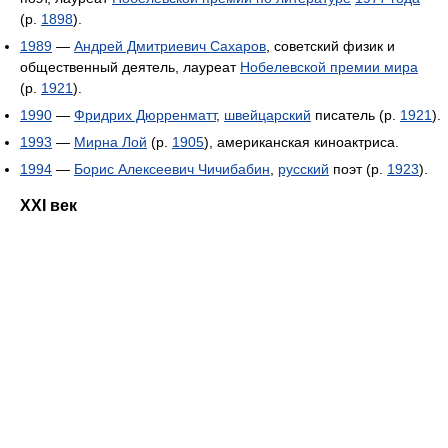
(р.
1898
).
1989
—
Андрей Дмитриевич Сахаров
, советский физик и
общественный деятель, лауреат
Нобелевской премии мира
(р.
1921
).
1990
—
Фридрих Дюрренматт
,
швейцарский
писатель (р.
1921
).
1993
—
Мирна Лой
(р.
1905
), американская киноактриса.
1994
—
Борис Алексеевич Чичибабин
,
русский
поэт (р.
1923
).
XXI век