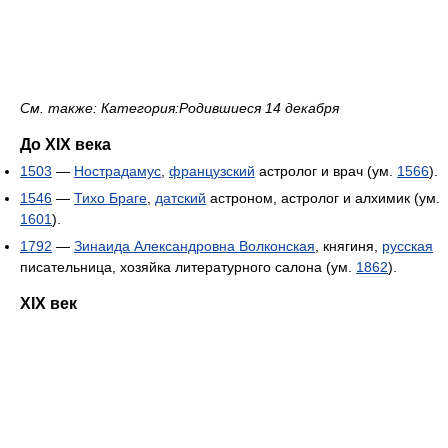
См. также: Категория:Родившиеся 14 декабря
До XIX века
1503
—
Нострадамус
,
французский
астролог и врач (ум.
1566
).
1546
—
Тихо Браге
,
датский
астроном, астролог и алхимик (ум.
1601
).
1792
—
Зинаида Александровна Волконская
, княгиня,
русская
писательница, хозяйка литературного салона (ум.
1862
).
XIX век