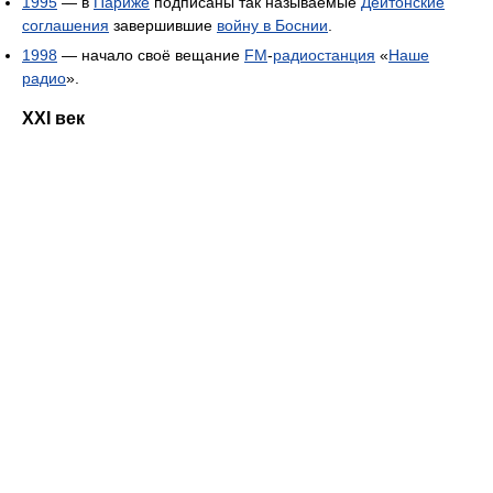
1995
— в
Париже
подписаны так называемые
Дейтонские
соглашения
завершившие
войну в Боснии
.
1998
— начало своё вещание
FM
-
радиостанция
«
Наше
радио
».
XXI век