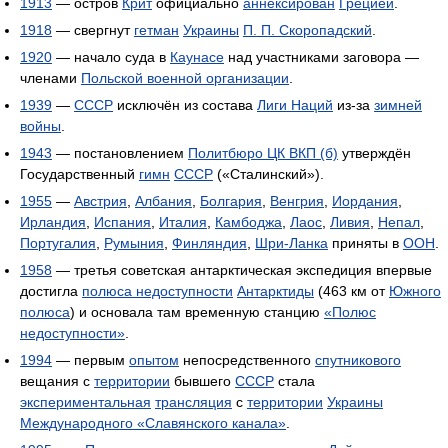
1913
— остров
Крит
официально
аннексирован
Грецией
.
1918
— свергнут
гетман
Украины
П. П. Скоропадский
.
1920
— начало суда в
Каунасе
над участниками заговора —
членами
Польской военной организации
.
1939
—
СССР
исключён из состава
Лиги Наций
из-за
зимней
войны
.
1943
— постановлением
Политбюро ЦК ВКП (б)
утверждён
Государственный
гимн
СССР
(«Сталинский»).
1955
—
Австрия
,
Албания
,
Болгария
,
Венгрия
,
Иордания
,
Ирландия
,
Испания
,
Италия
,
Камбоджа
,
Лаос
,
Ливия
,
Непал
,
Португалия
,
Румыния
,
Финляндия
,
Шри-Ланка
приняты в
ООН
.
1958
— третья советская антарктическая экспедиция впервые
достигла
полюса недоступности
Антарктиды
(463 км от
Южного
полюса
) и основала там временную станцию
«Полюс
недоступности»
.
1994
— первым
опытом
непосредственного
спутникового
вещания с
территории
бывшего
СССР
стала
экспериментальная
трансляция
с
территории
Украины
Международного «Славянского канала»
.