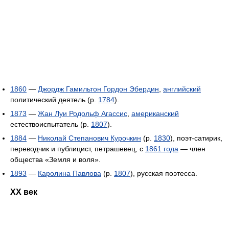
1860
—
Джордж Гамильтон Гордон Эбердин
,
английский
политический деятель (р.
1784
).
1873
—
Жан Луи Родольф Агассис
,
американский
естествоиспытатель (р.
1807
).
1884
—
Николай Степанович Курочкин
(р.
1830
), поэт-сатирик,
переводчик и публицист, петрашевец, с
1861 года
— член
общества «Земля и воля».
1893
—
Каролина Павлова
(р.
1807
), русская поэтесса.
XX век