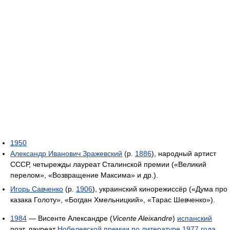
1950
Александр Иванович Зражевский
(р.
1886
), народный артист
СССР, четырежды лауреат Сталинской премии («Великий
перелом», «Возвращение Максима» и др.).
Игорь Савченко
(р.
1906
), украинский кинорежиссёр («Дума про
казака Голоту», «Богдан Хмельницкий», «Тарас Шевченко»).
1984
— Висенте Александре (
Vicente Aleixandre
)
испанский
поэт, лауреат
Нобелевской премии по литературе
1977 года