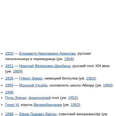
1820
—
Елизавета Николаевна Ахматова
, русская
писательница и переводчица (ум.
1904
).
1821
—
Николай Фёдорович Щербина
, русский поэт XIX века
(ум.
1869
).
1835
—
Губерт Зимар
, немецкий богослов (ум.
1902
).
1883
—
Морихэй Уэсиба
, основатель школы Айкидо (ум.
1969
).
1895
Поль Элюар
,
французский
поэт (ум.
1952
).
Георг VI
, король
Великобритании
(ум.
1952
).
1898
—
Ефим Львович Дзиган
, советский кинорежиссёр (ум.