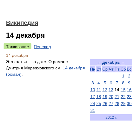
Википедия
14 декабря
Толкование
Перевод
14 декабря
Эта статья — о дате. О романе
←
декабрь
→
Дмитрия Мережковского см.
14 декабря
Пн
Вт
Ср
Чт
Пт
Сб
Вс
(роман)
.
1
2
3
4
5
6
7
8
9
10
11
12
13
14
15
16
17
18
19
20
21
22
23
24
25
26
27
28
29
30
31
2012 г.