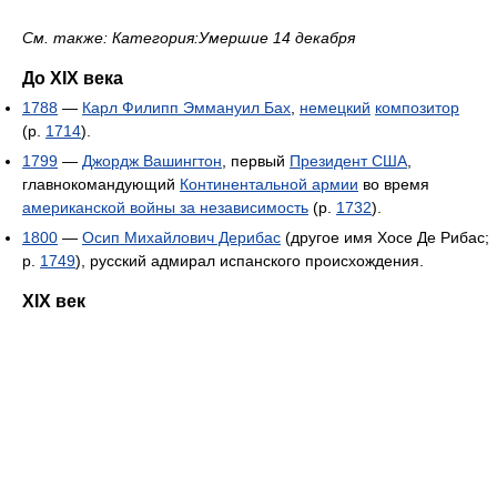
См. также: Категория:Умершие 14 декабря
До XIX века
1788
—
Карл Филипп Эммануил Бах
,
немецкий
композитор
(р.
1714
).
1799
—
Джордж Вашингтон
, первый
Президент США
,
главнокомандующий
Континентальной армии
во время
американской войны за независимость
(р.
1732
).
1800
—
Осип Михайлович Дерибас
(другое имя Хосе Де Рибас;
р.
1749
), русский адмирал испанского происхождения.
XIX век