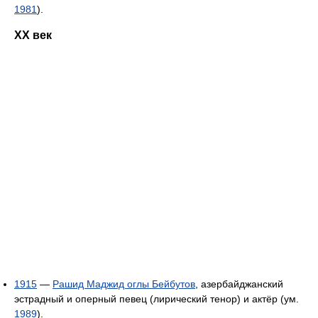
1981
).
XX век
1915
—
Рашид Маджид оглы Бейбутов
, азербайджанский
эстрадный и оперный певец (лирический тенор) и актёр (ум.
1989
).