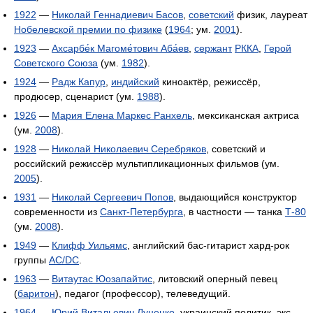
1922
—
Николай Геннадиевич Басов
,
советский
физик, лауреат
Нобелевской премии по физике
(
1964
; ум.
2001
).
1923
—
Ахсарбе́к Магоме́тович Аба́ев
,
сержант
РККА
,
Герой
Советского Союза
(ум.
1982
).
1924
—
Радж Капур
,
индийский
киноактёр, режиссёр,
продюсер, сценарист (ум.
1988
).
1926
—
Мария Елена Маркес Ранхель
, мексиканская актриса
(ум.
2008
).
1928
—
Николай Николаевич Серебряков
, советский и
российский режиссёр мультипликационных фильмов (ум.
2005
).
1931
—
Николай Сергеевич Попов
, выдающийся конструктор
современности из
Санкт-Петербурга
, в частности — танка
Т-80
(ум.
2008
).
1949
—
Клифф Уильямс
, английский бас-гитарист хард-рок
группы
AC/DC
.
1963
—
Витаутас Юозапайтис
, литовский оперный певец
(
баритон
), педагог (профессор), телеведущий.
1964
—
Юрий Витальевич Луценко
, украинский политик, экс-