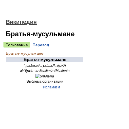
Википедия
Братья-мусульмане
Толкование
Перевод
Братья-мусульмане
Братья-мусульмане
'
الإخوان المسلمون/المسلمين
al-ʾIḫwān al-Muslimūn/Muslimīn
Эмблема организации
Исламизм