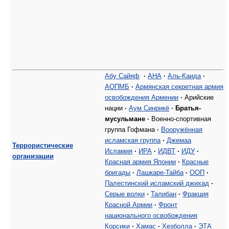
Абу Сайяф
·
АНА
·
Аль-Каида
·
АОПМБ
·
Армянская секретная армия
освобождения Армении
·
Арийские
нации
·
Аум Синрикё
·
Братья-
мусульмане
·
Военно-спортивная
группа Гофмана
·
Вооружённая
исламская группа
·
Джемаа
Террористические
Исламия
·
ИРА
·
ИДВТ
·
ИДУ
·
организации
Красная армия Японии
·
Красные
бригады
·
Лашкаре-Тайба
·
ООП
·
Палестинский исламский джихад
·
Серые волки
·
Талибан
·
Фракция
Красной Армии
·
Фронт
национального освобождения
Корсики
·
Хамас
·
Хезболла
·
ЭТА