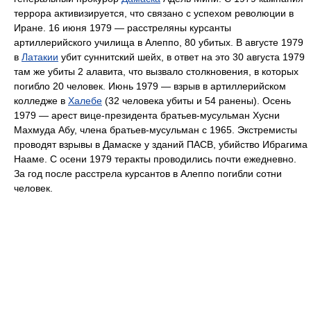
террора активизируется, что связано с успехом революции в
Иране. 16 июня 1979 — расстреляны курсанты
артиллерийского училища в Алеппо, 80 убитых. В августе 1979
в
Латакии
убит суннитский шейх, в ответ на это 30 августа 1979
там же убиты 2 алавита, что вызвало столкновения, в которых
погибло 20 человек. Июнь 1979 — взрыв в артиллерийском
колледже в
Халебе
(32 человека убиты и 54 ранены). Осень
1979 — арест вице-президента братьев-мусульман Хусни
Махмуда Абу, члена братьев-мусульман с 1965. Экстремисты
проводят взрывы в Дамаске у зданий ПАСВ, убийство Ибрагима
Нааме. С осени 1979 теракты проводились почти ежедневно.
За год после расстрела курсантов в Алеппо погибли сотни
человек.