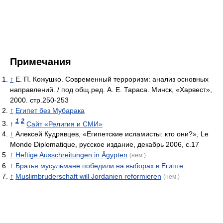
Примечания
↑
Е. П. Кожушко. Современный терроризм: анализ основных
направлений. / под общ.ред. А. Е. Тараса. Минск, «Харвест»,
2000. стр.250-253
↑
Египет без Мубарака
1
2
↑
Сайт «Религия и СМИ»
↑
Алексей Кудрявцев, «Египетские исламисты: кто они?», Le
Monde Diplomatique, русское издание, декабрь 2006, с.17
↑
Heftige Ausschreitungen in Ägypten
(нем.)
↑
Братья мусульмане победили на выборах в Египте
↑
Muslimbruderschaft will Jordanien reformieren
(нем.)