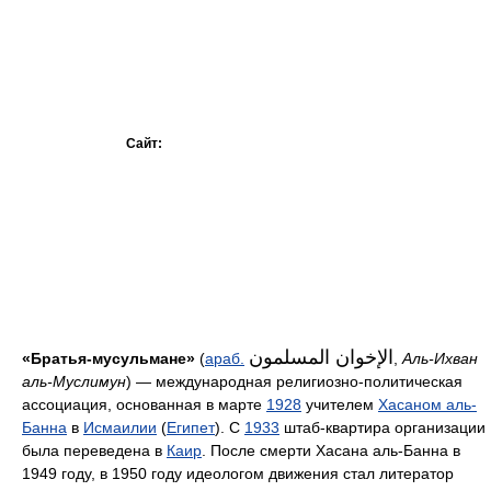
Сайт:
الإخوان المسلمون
«Братья-мусульмане»
(
араб.
‎‎,
Аль-Ихван
аль-Муслимун
) — международная религиозно-политическая
ассоциация, основанная в марте
1928
учителем
Хасаном аль-
Банна
в
Исмаилии
(
Египет
). С
1933
штаб-квартира организации
была переведена в
Каир
. После смерти Хасана аль-Банна в
1949 году, в 1950 году идеологом движения стал литератор