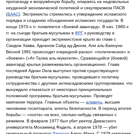
пропаганду и вооружённую борьбу, опираясь на недовольных
неудачной экономической политикой и секуляризмом ПАСВ
(
БААС
). Экстремисты стремились к утверждению исламского
порядка и созданию объединения исламских государств. В
конце 1970-х гг. появляется «Боевой авангард». В нач. 1980-х
гг. на съезде братьев-мусульман в
ФРГ
к руководству в
организации приходит экстремистское крыло во главе с
Саидом Хавва, Аднаном Сайд ад-Дином, Али аль-Баянуни.
Весной 1981 происходит очередной раскол: «политическое» и
«боевое» («Ат-Талиа аль-мукатиля», Сражающийся (боевой)
авангард) крылья размежевались организационно. Глава
последней Аднан Окла выступил против существующего
руководства братьев-мусульман, проводившего политику
сотрудничества с другими антиасадовскими группировками, что
вынуждало отказаться от некоторых принципиальных
положений программы братьев-мусульман. Проводят
кампании террора. Главные объекты —
алавиты
, высшие
чиновники госаппарата, агенты безопасности. В период апогея
борьбы — «охота» на всех, сколько-нибудь связанных с
режимом. В феврале 1977 был убит ректор Дамасского
университета Мохаммед Фадель, в апреле 1978 — убит
генеральный прокурор
Дамаска
Адель Мини. С 1979 кампания