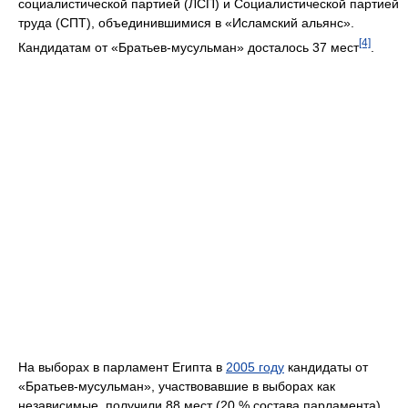
социалистической партией (ЛСП) и Социалистической партией
труда (СПТ), объединившимися в «Исламский альянс».
[4]
Кандидатам от «Братьев-мусульман» досталось 37 мест
.
На выборах в парламент Египта в
2005 году
кандидаты от
«Братьев-мусульман», участвовавшие в выборах как
независимые, получили 88 мест (20 % состава парламента),