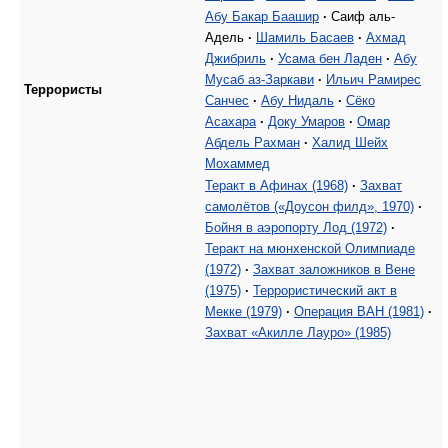
Абу Бакар Баашир
·
Саиф аль-
Адель
·
Шамиль Басаев
·
Ахмад
Джибриль
·
Усама бен Ладен
·
Абу
Мусаб аз-Заркави
·
Ильич Рамирес
Террористы
Санчес
·
Абу Нидаль
·
Сёко
Асахара
·
Доку Умаров
·
Омар
Абдель Рахман
·
Халид Шейх
Мохаммед
Теракт в Афинах (1968)
·
Захват
самолётов («Доусон филд», 1970)
·
Бойня в аэропорту Лод (1972)
·
Теракт на мюнхенской Олимпиаде
(1972)
·
Захват заложников в Вене
(1975)
·
Террористический акт в
Мекке (1979)
·
Операция ВАН (1981)
·
Захват «Акилле Лауро» (1985)