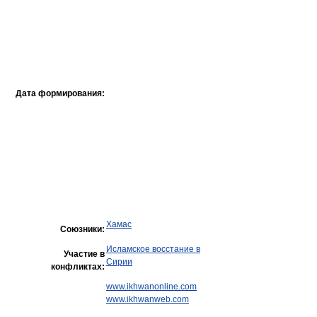
Дата формирования:
Хамас
Союзники:
Исламское восстание в
Участие в
Сирии
конфликтах:
www.ikhwanonline.com
www.ikhwanweb.com