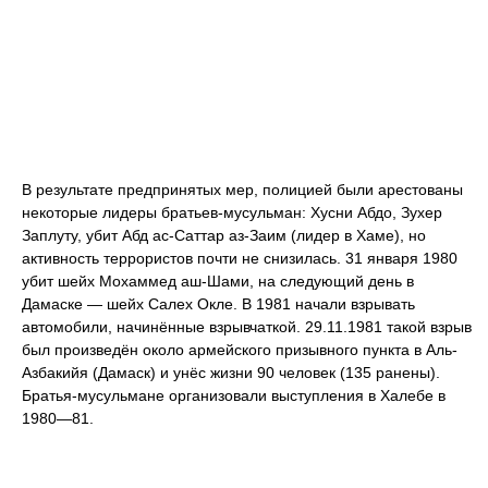
В результате предпринятых мер, полицией были арестованы
некоторые лидеры братьев-мусульман: Хусни Абдо, Зухер
Заплуту, убит Абд ас-Саттар аз-Заим (лидер в Хаме), но
активность террористов почти не снизилась. 31 января 1980
убит шейх Мохаммед аш-Шами, на следующий день в
Дамаске — шейх Салех Окле. В 1981 начали взрывать
автомобили, начинённые взрывчаткой. 29.11.1981 такой взрыв
был произведён около армейского призывного пункта в Аль-
Азбакийя (Дамаск) и унёс жизни 90 человек (135 ранены).
Братья-мусульмане организовали выступления в Халебе в
1980—81.