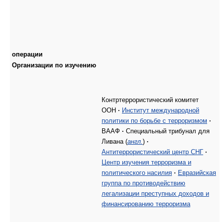
операции
Организации по изучению
Контртеррористический комитет
ООН
·
Институт международной
политики по борьбе с терроризмом
·
ВААФ
·
Специальный трибунал для
Ливана (
англ.
)
·
Антитеррористический центр СНГ
·
Центр изучения терроризма и
политического насилия
·
Евразийская
группа по противодействию
легализации преступных доходов и
финансированию терроризма