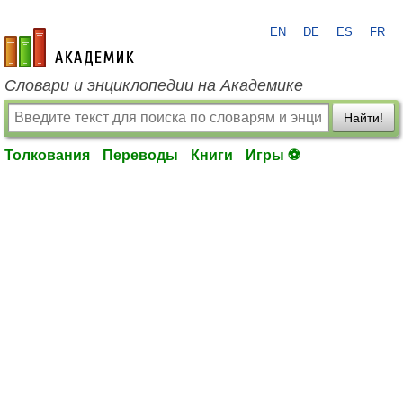
EN
DE
ES
FR
academic.ru
Словари и энциклопедии на Академике
Найти!
Толкования
Переводы
Книги
Игры ⚽