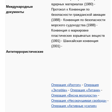
ядерных материалах (1980)
·
Международные
Протокол к Конвенции по
документы
безопасности гражданской авиации
(1988)
·
Конвенция по безопасности
морского судоходства (1988)
·
Конвенция о маркировке
пластических взрывчатых веществ
(1991)
·
Шанхайская конвенция
(2001)
·
Антитеррористические
Операция «Изотоп»
·
Операция
«Энтеббе»
·
Операция «Литани»
·
Операция «Весна молодости»
·
Операция «Несокрушимая свобода»
·
Операция «Активные усилия»