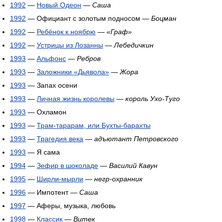
1992
—
Новый Одеон
—
Саша
1992
— Официант с золотым подносом —
Боцман
1992
—
Ребёнок к ноябрю
—
«Граф»
1992
—
Устрицы из Лозанны
—
Лебедичкин
1993
—
Альфонс
—
Ребров
1993
—
Заложники «Дьявола»
—
Жора
1993
— Запах осени
1993
—
Личная жизнь королевы
—
король Ухо-Туго
1993
— Охламон
1993
—
Трам-тарарам, или Бухты-барахты
1993
—
Трагедия века
—
адъютант Петровского
1993
— Я сама
1994
—
Зефир в шоколаде
—
Василий Кавун
1995
—
Ширли-мырли
—
негр-охранник
1996
— Импотент —
Саша
1997
— Аферы, музыка, любовь
1998
—
Классик
—
Витек