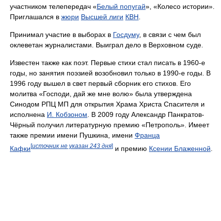
участником телепередач «
Белый попугай
», «Колесо истории».
Приглашался в
жюри
Высшей лиги
КВН
.
Принимал участие в выборах в
Госдуму
, в связи с чем был
оклеветан журналистами. Выиграл дело в Верховном суде.
Известен также как поэт. Первые стихи стал писать в 1960-е
годы, но занятия поэзией возобновил только в 1990-е годы. В
1996 году вышел в свет первый сборник его стихов. Его
молитва «Господи, дай же мне волю» была утверждена
Синодом РПЦ МП для открытия Храма Христа Спасителя и
исполнена
И. Кобзоном
. В 2009 году Александр Панкратов-
Чёрный получил литературную премию «Петрополь». Имеет
также премии имени Пушкина, имени
Франца
[
источник не указан 243 дня
]
Кафки
и премию
Ксении Блаженной
.