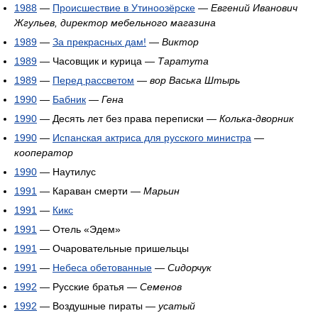
1988
—
Происшествие в Утиноозёрске
—
Евгений Иванович
Жгульев, директор мебельного магазина
1989
—
За прекрасных дам!
—
Виктор
1989
— Часовщик и курица —
Таратута
1989
—
Перед рассветом
—
вор Васька Штырь
1990
—
Бабник
—
Гена
1990
— Десять лет без права переписки —
Колька-дворник
1990
—
Испанская актриса для русского министра
—
кооператор
1990
— Наутилус
1991
— Караван смерти —
Марьин
1991
—
Кикс
1991
— Отель «Эдем»
1991
— Очаровательные пришельцы
1991
—
Небеса обетованные
—
Сидорчук
1992
— Русские братья —
Семенов
1992
— Воздушные пираты —
усатый