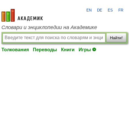
EN
DE
ES
FR
academic.ru
Словари и энциклопедии на Академике
Найти!
Толкования
Переводы
Книги
Игры ⚽