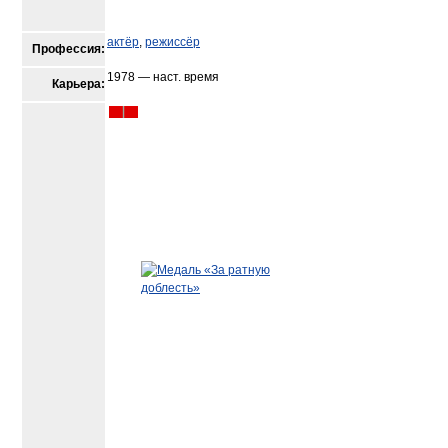
актёр
,
режиссёр
Профессия:
1978 — наст. время
Карьера: