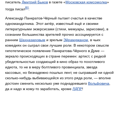
писатель
Дмитрий Быков
в газете «
Московская комсомолка
»
[6]
тогда писал
:
Александр Панкратов-Чёрный пытает счастья в качестве
одномандатника. Этот актёр, известный ещё и своими
литературными экзерсисами (стихи, мемуары, зарисовки), в
сознании большинства зрителей прочно ассоциируется с
ранним
Шахназаровым
и зрелым
Эйрамджаном
, в чьих
комедиях он сыграл свои лучшие роли. В некотором смысле
гипотетическое появление Панкратова-Чёрного в Думе —
зеркало происходящих в стране перемен: артист, с редкой
убедительностью создающий в кино образ то похотливого
идиота, то не в меру болтливого провинциала, звезда
кассовых, но безнадежно пошлых лент, не сыгравший ни одной
сколько-нибудь выбивающейся из этого ряда роли, — вполне
достоин сменить несколько уже поднадоевшего
Вольфовича
,
да и надо ж кому-то заработать, кроме
ЛДПР
!