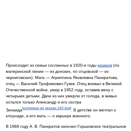
Происходит из семьи сосланных в 1920-е годы
казаков
(по
материнской линии — из донских, по отцовской — из
черниговских). Мать — Агриппина Яковлевна Панкратова,
отец — Василий Трофимович Гузев. Отец воевал в Великой
Отечественной войне, умер в 1952 году, оставив жену с
четырьмя детьми. Двое из них умерли от голода, в живых
остался только Александр и его сестра
[
источник не указан 243 дня
]
Зинаида
. В детстве он мечтал о
клоунаде, а его мать — о карьере военного.
В 1968 году А. В. Панкратов окончил Горьковское театральное