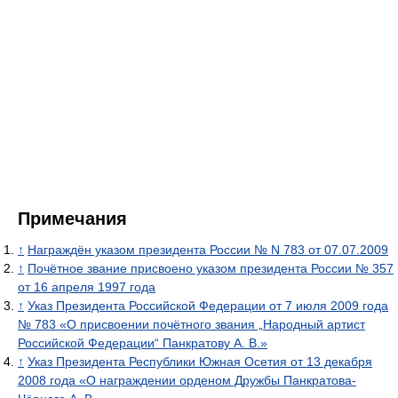
Примечания
↑
Награждён указом президента России № N 783 от 07.07.2009
↑
Почётное звание присвоено указом президента России № 357
от 16 апреля 1997 года
↑
Указ Президента Российской Федерации от 7 июля 2009 года
№ 783 «О присвоении почётного звания „Народный артист
Российской Федерации“ Панкратову А. В.»
↑
Указ Президента Республики Южная Осетия от 13 декабря
2008 года «О награждении орденом Дружбы Панкратова-