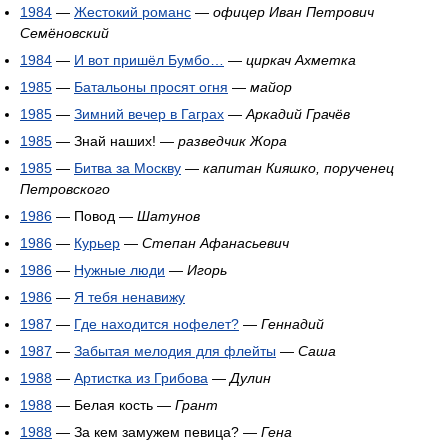
1984
—
Жестокий романс
—
офицер Иван Петрович
Семёновский
1984
—
И вот пришёл Бумбо…
—
циркач Ахметка
1985
—
Батальоны просят огня
—
майор
1985
—
Зимний вечер в Гаграх
—
Аркадий Грачёв
1985
— Знай наших! —
разведчик Жора
1985
—
Битва за Москву
—
капитан Кияшко, порученец
Петровского
1986
— Повод —
Шатунов
1986
—
Курьер
—
Степан Афанасьевич
1986
—
Нужные люди
—
Игорь
1986
—
Я тебя ненавижу
1987
—
Где находится нофелет?
—
Геннадий
1987
—
Забытая мелодия для флейты
—
Саша
1988
—
Артистка из Грибова
—
Дулин
1988
— Белая кость —
Грант
1988
— За кем замужем певица? —
Гена