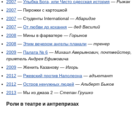
2007
—
Улыбка Бога, или Чисто одесская история
—
Рыжак
2007
— Пирожки с картошкой
2007
— Студенты International —
Абаридзе
2007
—
От любви до кохання
—
дед Василий
2008
— Мины в фарватере —
Горынов
2008
—
Этим вечером ангелы плакали
—
тренер
2009
—
Палата № 6
—
Михаил Аверьянович, почтмейстер,
приятель Андрея Ефимовича
2009
— Женить Казанову —
Игорь
2012
—
Ржевский против Наполеона
—
адъютант
2012
—
Остров ненужных людей
—
Альберт Быков
2013
— Мы из джаза 2 —
Степан Грушко
Роли в театре и антрепризах