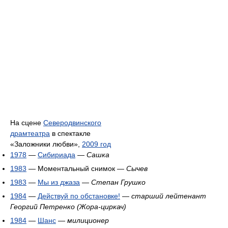
На сцене
Северодвинского
драмтеатра
в спектакле
«Заложники любви»,
2009 год
1978
—
Сибириада
—
Сашка
1983
— Моментальный снимок —
Сычев
1983
—
Мы из джаза
—
Степан Грушко
1984
—
Действуй по обстановке!
—
старший лейтенант
Георгий Петренко (Жора-циркач)
1984
—
Шанс
—
милиционер