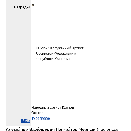
Награды:
Шаблон:Заслуженный артист
Российской Федерации и
республики Монголия
Народный артист Южной
Осетии
ID 0659609
IMDb
:
Алекса́ндр Васи́льевич Панкра́тов-Чёрный
(настоящая