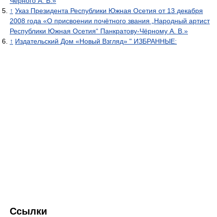
Чёрного А. В.»
↑
Указ Президента Республики Южная Осетия от 13 декабря
2008 года «О присвоении почётного звания „Народный артист
Республики Южная Осетия“ Панкратову-Чёрному А. В.»
↑
Издательский Дом «Новый Взгляд» " ИЗБРАННЫЕ:
Ссылки