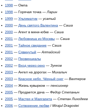
1998
— Омпа
1998
— Горячая точка —
Ларин
1999
—
Ультиматум
—
усатый
2000
—
День святого Валентина
—
Саша
2000
— Агент в мини-юбке —
Саша
2001
—
Любовница из Москвы
—
Саша
2001
—
Тайное свидание
—
Саша
2001
—
Сдвинутый
—
Алтайский
2002
—
Провинциалы
2002
—
Вход через окно
—
Зунков
2003
— Ангел на дорогах —
Михалыч
2003
—
Красное небо. Чёрный снег
—
Вахтеров
2004
— Жизнь кувырком —
пенсионер
2005
— Продается дача —
Федор Степаныч
2005
—
Мастер и Маргарита
—
Степан Лиходеев
2006
—
Сотворение любви
/
Mirajul Dragostei