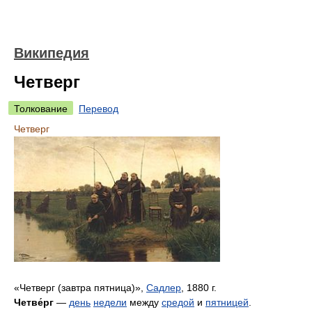
Википедия
Четверг
Толкование
Перевод
Четверг
«Четверг (завтра пятница)»,
Садлер
, 1880 г.
Четве́рг
—
день
недели
между
средой
и
пятницей
.