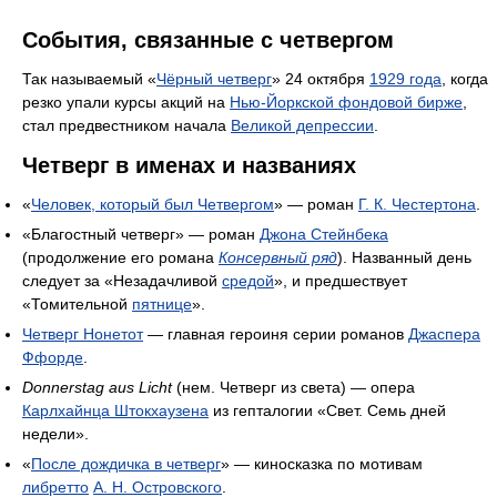
События, связанные с четвергом
Так называемый «
Чёрный четверг
» 24 октября
1929 года
, когда
резко упали курсы акций на
Нью-Йоркской фондовой бирже
,
стал предвестником начала
Великой депрессии
.
Четверг в именах и названиях
«
Человек, который был Четвергом
» — роман
Г. К. Честертона
.
«Благостный четверг» — роман
Джона Стейнбека
(продолжение его романа
Консервный ряд
). Названный день
следует за «Незадачливой
средой
», и предшествует
«Томительной
пятнице
».
Четверг Нонетот
— главная героиня серии романов
Джаспера
Ффорде
.
Donnerstag aus Licht
(нем. Четверг из света) — опера
Карлхайнца Штокхаузена
из гепталогии «Свет. Семь дней
недели».
«
После дождичка в четверг
» — киносказка по мотивам
либретто
А. Н. Островского
.