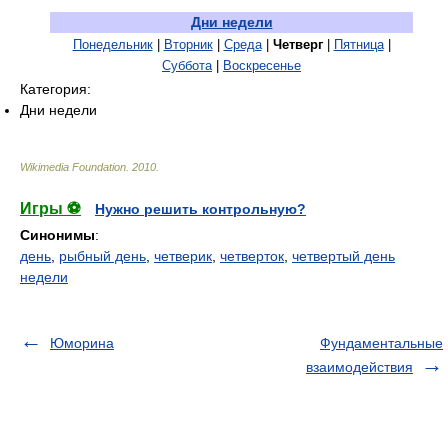
Дни недели
Понедельник
|
Вторник
|
Среда
|
Четверг
|
Пятница
|
Суббота
|
Воскресенье
Категория:
Дни недели
Wikimedia Foundation
.
2010
.
Игры ⚽
Нужно решить контрольную?
Синонимы
:
день
,
рыбный день
,
четверик
,
четверток
,
четвертый день
недели
Юморина
Фундаментальные
взаимодействия