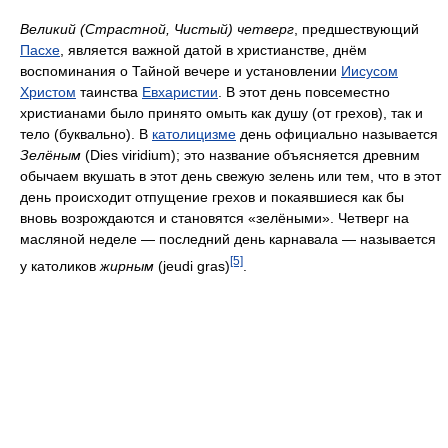
Великий (Страстной, Чистый) четверг
, предшествующий
Пасхе
, является важной датой в христианстве, днём
воспоминания о Тайной вечере и установлении
Иисусом
Христом
таинства
Евхаристии
. В этот день повсеместно
христианами было принято омыть как душу (от грехов), так и
тело (буквально). В
католицизме
день официально называется
Зелёным
(Dies viridium); это название объясняется древним
обычаем вкушать в этот день свежую зелень или тем, что в этот
день происходит отпущение грехов и покаявшиеся как бы
вновь возрождаются и становятся «зелёными». Четверг на
масляной неделе — последний день карнавала — называется
[5]
у католиков
жирным
(jeudi gras)
.