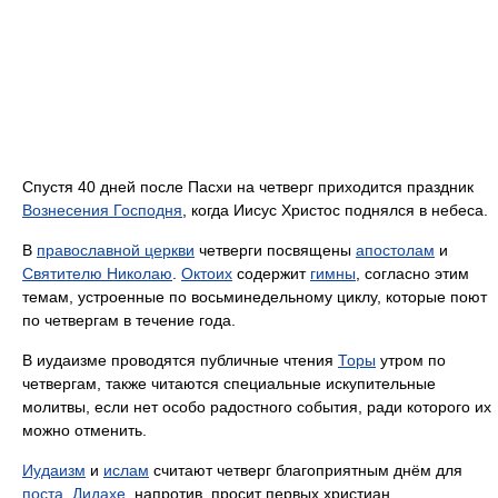
Спустя 40 дней после Пасхи на четверг приходится праздник
Вознесения Господня
, когда Иисус Христос поднялся в небеса.
В
православной церкви
четверги посвящены
апостолам
и
Святителю Николаю
.
Октоих
содержит
гимны
, согласно этим
темам, устроенные по восьминедельному циклу, которые поют
по четвергам в течение года.
В иудаизме проводятся публичные чтения
Торы
утром по
четвергам, также читаются специальные искупительные
молитвы, если нет особо радостного события, ради которого их
можно отменить.
Иудаизм
и
ислам
считают четверг благоприятным днём для
поста
.
Дидахе
, напротив, просит первых христиан