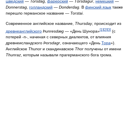
шведский
—
Torsdag
,
фарерский
—
Tórsdagur
,
немецкий
—
Donnerstag
,
голландский
—
Donderdag
. В
финский язык
также
перешло германское название —
Torstai
.
Современное английское название,
Thursday
, происходит из
[1]
[2]
[3]
древнеанглийского
Þunresdæg
— «День Шунора»
(с
потерей -n-, начиная с северных диалектов, от влияния
древнеисландского
Þorsdagr
, означающего «День
Тора
»).
Английское
Thunor
и скандинавское
Thor
получены от имени
Thunraz
, которым называли прагерманского бога грома.