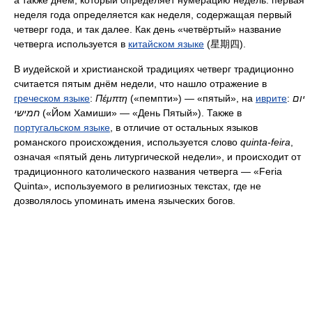
а также днём, который определяет нумерацию недель: первая
неделя года определяется как неделя, содержащая первый
четверг года, и так далее. Как день «четвёртый» название
четверга используется в
китайском языке
(星期四).
В иудейской и христианской традициях четверг традиционно
считается пятым днём недели, что нашло отражение в
греческом языке
:
Πέμπτη
(«пемпти») — «пятый», на
иврите
:
יום
חמישי
(«Йом Хамиши» — «День Пятый»). Также в
португальском языке
, в отличие от остальных языков
романского происхождения, используется слово
quinta-feira
,
означая «пятый день литургической недели», и происходит от
традиционного католического названия четверга — «Feria
Quinta», используемого в религиозных текстах, где не
дозволялось упоминать имена языческих богов.