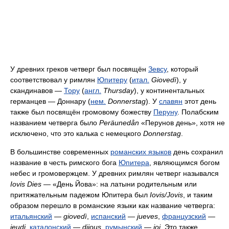
У древних греков четверг был посвящён
Зевсу
, который
соответствовал у римлян
Юпитеру
(
итал.
Giovedì
), у
скандинавов —
Тору
(
англ.
Thursday
), у континентальных
германцев — Доннару (
нем.
Donnerstag
). У
славян
этот день
также был посвящён громовому божеству
Перуну
. Полабским
названием четверга было
Peräunedån
«Перунов день», хотя не
исключено, что это калька с немецкого
Donnerstag
.
В большинстве современных
романских языков
день сохранил
название в честь римского бога
Юпитера
, являющимся богом
небес и громовержцем. У древних римлян четверг назывался
Iovis Dies
— «День Йова»: на латыни родительным или
притяжательным падежом Юпитера был
Iovis/Jovis
, и таким
образом перешло в романские языки как название четверга:
итальянский
—
giovedì
,
испанский
—
jueves
,
французский
—
jeudi
,
каталонский
—
dijous
,
румынский
—
joi
. Это также