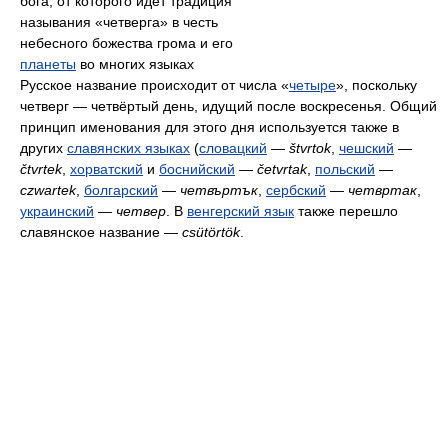
бога, от которого идёт традиция
называния «четверга» в честь
небесного божества грома и его
планеты
во многих языках
Русское название происходит от числа «
четыре
», поскольку
четверг — четвёртый день, идущий после воскресенья. Общий
принцип именования для этого дня используется также в
других
славянских языках
(
словацкий
—
štvrtok
,
чешский
—
čtvrtek
,
хорватский
и
боснийский
—
četvrtak
,
польский
—
czwartek
,
болгарский
—
четвъртък
,
сербский
—
четвртак
,
украинский
—
четвер
. В
венгерский язык
также перешло
славянское название —
csütörtök
.