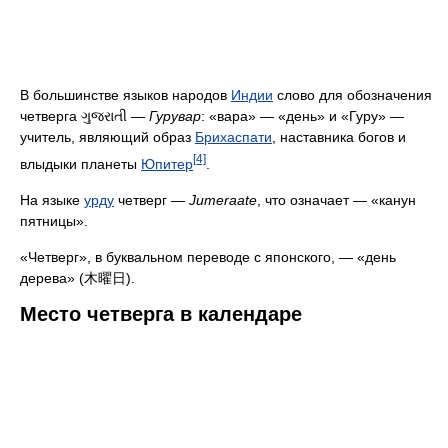
В большинстве языков народов
Индии
слово для обозначения
четверга ગુજરાતી —
Гурувар
: «вара» — «день» и «Гуру» —
учитель, являющий образ
Брихаспати
, наставника богов и
[4]
влыдыки планеты
Юпитер
.
На языке
урду
четверг —
Jumeraate
, что означает — «канун
пятницы».
«Четверг», в буквальном переводе с японского, — «день
дерева» (木曜日).
Место четверга в календаре