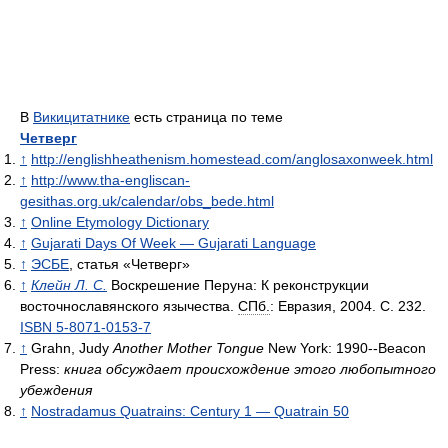
В
Викицитатнике
есть страница по теме
Четверг
↑
http://englishheathenism.homestead.com/anglosaxonweek.html
↑
http://www.tha-engliscan-
gesithas.org.uk/calendar/obs_bede.html
↑
Online Etymology Dictionary
↑
Gujarati Days Of Week — Gujarati Language
↑
ЭСБЕ
, статья «Четверг»
↑
Клейн Л. С.
Воскрешение Перуна: К реконструкции
восточнославянского язычества.
СПб.
: Евразия, 2004. С. 232.
ISBN 5-8071-0153-7
↑
Grahn, Judy
Another Mother Tongue
New York: 1990--Beacon
Press:
книга обсуждает происхождение этого любопытного
убеждения
↑
Nostradamus Quatrains: Century 1 — Quatrain 50