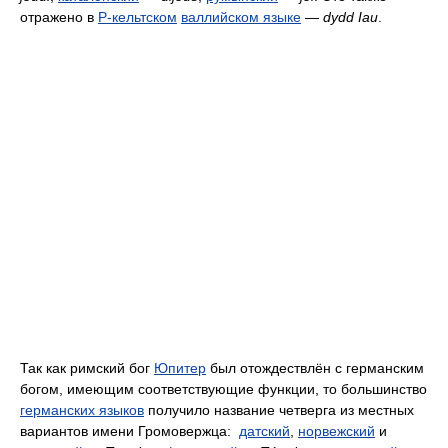
отражено в
P-кельтском
валлийском языке
—
dydd Iau
.
Так как римский бог
Юпитер
был отождествлён с германским
богом, имеющим соответствующие функции, то большинство
германских языков
получило название четверга из местных
вариантов имени Громовержца:
датский
,
норвежский
и