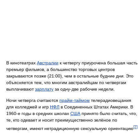
В кинотеатрах
Австралии
к четвергу приурочена большая часть
премьер фильмов, а большинство торговых центров
закрываются позже (21:00), чем в остальные будние дни. Это
объясняется тем, что многим австралийцам по четвергам
выплачивают
зарплату
за одну-две рабочие недели.
Ночи четверга считаются
прайм-таймом
телерадиовещания
для колледжей и игр
НФЛ
в Соединенных Штатах Америки. В
1960-е годы в средних школах
США
принято было считать, что,
те, кто одевает и носит преимущественно зелёное по
[7]
четвергам, имеют нетрадиционную сексуальную ориентацию