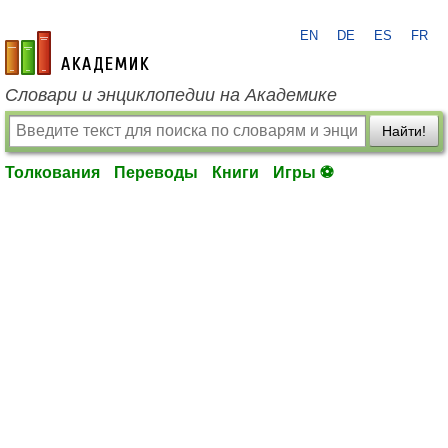
EN
DE
ES
FR
academic.ru
Словари и энциклопедии на Академике
Найти!
Толкования
Переводы
Книги
Игры ⚽