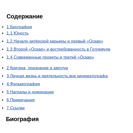
Содержание
1
Биография
1.1
Юность
1.2
Начало актёрской карьеры и первый «Оскар»
1.3
Второй «Оскар» и востребованность в Голливуде
1.4
Современные проекты и третий «Оскар»
2
Критика, признание и амплуа
3
Личная жизнь и деятельность вне кинематографа
4
Фильмография
5
Награды и номинации
6
Примечания
7
Ссылки
Биография