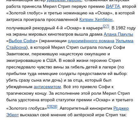
работа принесла Мерил Стрип первую премию
BAFTA
, второй
«Золотой глобус» и третью номинацию на «Оскар», в которой
актриса проиграла прославленной
Кэтрин Хепбёрн
,
[27]
получившей рекордный 4-й «Оскар» в карьере
. В 1982 году
на экраны мировых кинотеатров вышла драма
Алана Пакулы
«
Выбор Софи
» (экранизации
одноимённого романа
Уильяма
Стайрона
), в которой Мерил Стрип сыграла польку Софи
Завитовски, пережившую нацистскую оккупацию и
эмигрировавшую в США. В новой жизни героиню Стрип
преследовало чувство вины за гибель детей в лагере (по
прибытии туда немецкие солдаты предоставили ей выбор:
убить сразу сына или дочь) и за отца, который был
убеждённым
антисемитом
. Всё это привело Софи к
трагическому концу. За исполнение этой роли Мерил Стрип
была удостоена второй статуэтки премии «Оскар» и третьего
[2]
[28]
«Золотого глобуса»
. Авторитетный кинокритик
Роджер
Эберт
высказал своё мнение об актёрской игре Стрип так: