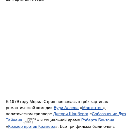
В 1979 году Мерил Стрип появилась в трёх картинах:
романтической комедии
Вуди Аллена
«
Манхэттен
»,
политическом триллере
Джерри Шацберга
«
Соблазнение Джо
русск.
Тайнена
» и социальной драме
Роберта Бентона
(англ.)
«
Крамер против Крамера
». Все три фильма были очень