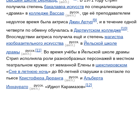
(англ.)
получила степень
бакалавра искусств
по специализации
русск.
«драма» в
колледже Вассар
, где её преподавателем
(англ.)
[9]
недолгое время была актриса
Джин Артур
, и в течение одной
[10]
четверти по обмену обучалась в
Дартмутском колледже
.
Впоследствии актриса получила ещё и степень
магистра
русск.
изобразительного искусства
в
Йельской школе
(англ.)
[11]
русск.
драмы
. Во время учёбы в Йельской школе драмы
(англ.)
Стрип исполняла роли разнообразных персонажей в местном
театральном кружке: от жеманной Елены в
шекспировском
«
Сне в летнюю ночь
» до 80-летней старушки в спектакле по
русск.
пьесе
Кристофера Дюранга
и
Альберта
(англ.)
[12]
русск.
Иннаурато
«Идиот Карамазов»
.
(англ.)