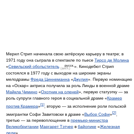
Мерил Стрип начинала свою актёрскую карьеру в театре; в
1971 году она сыграла в спектакле по пьесе
Тирсо де Молина
русск.
«
Севильский обольститель
». Кинодебют Стрип
(англ.)
состоялся в 1977 году с выходом на широкие экраны
мелодрамы
Фреда Циннеманна
«
Джулия
». Первую номинацию
на «Оскар» актриса получила за роль Линды в военной драме
Майкла Чимино
«
Охотник на оленей
», первую статуэтку — за
роль супруги главного героя в социальной драме «
Крамер
[1]
против Крамера
»
, вторую — за исполнение роли польской
[2]
эмигрантки Софи Завитовски в драме «
Выбор Софи
»
,
третью — за перевоплощение в
премьер-министра
Великобритании
Маргарет Тэтчер
в
байопике
«
Железная
леди
».