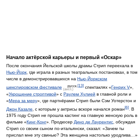
Начало актёрской карьеры и первый «Оскар»
После окончания Йельской школы драмы Стрип переехала в
Нью-Йорк
, где играла в разных театральных постановках, в том
числе в демонстрировавшихся на
Нью-Йоркском
[13]
русск.
шекспировском фестивале
спектаклях «
Генрих V
»,
(англ.)
«
Укрощение строптивой
» с
Раулем Хулией
в главной роли и
«
Мера за меру
», где партнёрами Стрип были Сэм Уотерстон и
[6]
Джон Казале
, с которым у актрисы вскоре начался роман
. В
1975 году Стрип не прошла кастинг на главную женскую роль в
фильме «
Кинг-Конг
». Продюсер
Дино де Лаурентис
, обсуждая
Стрип со своим сыном по-итальянски, сказал: «Зачем ты
прислал мне эту свинью? Эта женщина настолько уродлива…»