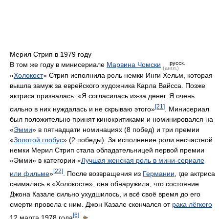
Мерил Стрип в 1979 году
русск.
В том же году в минисериале
Марвина Чомски
(англ.)
«
Холокост
» Стрип исполнила роль немки Инги Хельм, которая
вышла замуж за еврейского художника Карла Вайсса. Позже
актриса призналась: «Я согласилась из-за денег. Я очень
[21]
сильно в них нуждалась и не скрываю этого»
. Минисериал
был положительно принят кинокритиками и номинировался на
«
Эмми
» в пятнадцати номинациях (8 побед) и три премии
«
Золотой глобус
» (2 победы). За исполнение роли несчастной
немки Мерил Стрип стала обладательницей первой премии
«Эмми» в категории «
Лучшая женская роль в мини-сериале
[22]
или фильме
»
. После возвращения из
Германии
, где актриса
снималась в «Холокосте», она обнаружила, что состояние
Джона Казале сильно ухудшилось, и всё своё время до его
смерти провела с ним. Джон Казале скончался от
рака лёгкого
[6]
12 марта 1978 года
.