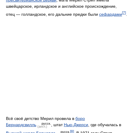
швейцарское, ирландское и английское происхождение,
[7]
отец — голландское, его дальние предки были
сефардами
.
Всё своё детство Мерил провела в
боро
русск.
Бернардсвилль
, штат
Нью-Джерси
, где обучалась в
(англ.)
[8]
русск.
Высшей школе Бернардс
. В 1971 году Стрип