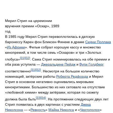
Мерил Стрип на церемонии
вручения премии «Оскар», 1989
год
В 1985 году Мерил Стрип перевоплотилась в датскую
баронессу Карен фон Бликсен-Финеке в драме
Сидни Поллака
«
Из Африки
». Фильм собрал хорошую кассу и множество
кинопремий, в том числе семь «Оскаров» и три «Золотых
[31]
[32]
глобуса»
. Сама Стрип номинировалась на обе премии и
оба раза уступила —
Джеральдине Пейдж
и
Вупи Голдберг
[31]
[32]
соответственно
. Несмотря на большое количество
номинаций, актёрские работы
Роберта Редфорда
и Мерил
Стрип в основном негативно оценивались мировыми
кинокритиками. Большинство из них сетовало на отсутствие
«любовной химии» между актёрами, которая по сюжету
[33]
[34]
должна была быть
. На протяжении следующих двух лет
Стрип появилась в двух картинах с участием
Джека
Николсона
— «
Ревность
»
Майка Николса
и «
Чертополох
»