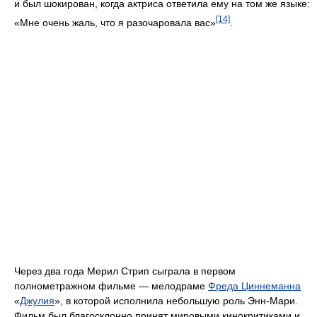
и был шокирован, когда актриса ответила ему на том же языке:
[14]
«Мне очень жаль, что я разочаровала вас»
.
Через два года Мерил Стрип сыграла в первом
полнометражном фильме — мелодраме
Фреда Циннеманна
«
Джулия
», в которой исполнила небольшую роль Энн-Мари.
Фильм был благосклонно принят мировыми кинокритиками и