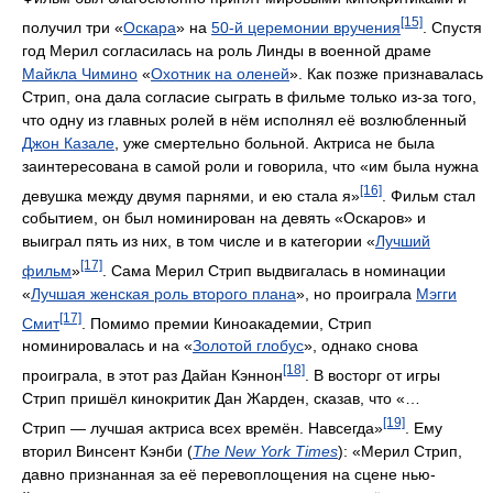
[15]
получил три «
Оскара
» на
50-й церемонии вручения
. Спустя
год Мерил согласилась на роль Линды в военной драме
Майкла Чимино
«
Охотник на оленей
». Как позже признавалась
Стрип, она дала согласие сыграть в фильме только из-за того,
что одну из главных ролей в нём исполнял её возлюбленный
Джон Казале
, уже смертельно больной. Актриса не была
заинтересована в самой роли и говорила, что «им была нужна
[16]
девушка между двумя парнями, и ею стала я»
. Фильм стал
событием, он был номинирован на девять «Оскаров» и
выиграл пять из них, в том числе и в категории «
Лучший
[17]
фильм
»
. Сама Мерил Стрип выдвигалась в номинации
«
Лучшая женская роль второго плана
», но проиграла
Мэгги
[17]
Смит
. Помимо премии Киноакадемии, Стрип
номинировалась и на «
Золотой глобус
», однако снова
[18]
проиграла, в этот раз Дайан Кэннон
. В восторг от игры
Стрип пришёл кинокритик Дан Жарден, сказав, что «…
[19]
Стрип — лучшая актриса всех времён. Навсегда»
. Ему
вторил Винсент Кэнби (
The New York Times
): «Мерил Стрип,
давно признанная за её перевоплощения на сцене нью-