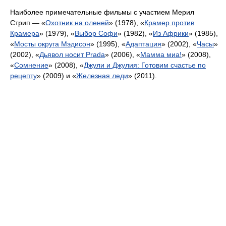
Наиболее примечательные фильмы с участием Мерил
Стрип — «
Охотник на оленей
» (1978), «
Крамер против
Крамера
» (1979), «
Выбор Софи
» (1982), «
Из Африки
» (1985),
«
Мосты округа Мэдисон
» (1995), «
Адаптация
» (2002), «
Часы
»
(2002), «
Дьявол носит Prada
» (2006), «
Мамма миа!
» (2008),
«
Сомнение
» (2008), «
Джули и Джулия: Готовим счастье по
рецепту
» (2009) и «
Железная леди
» (2011).