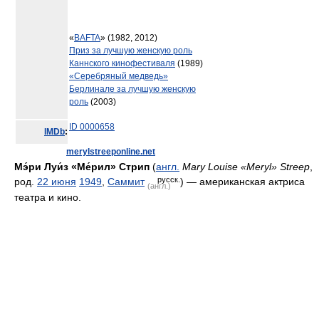
«
BAFTA
» (1982, 2012)
Приз за лучшую женскую роль
Каннского кинофестиваля
(1989)
«Серебряный медведь»
Берлинале за лучшую женскую
роль
(2003)
ID 0000658
IMDb
:
merylstreeponline.net
Мэ́ри Луи́з «Ме́рил» Стрип
(
англ.
Mary Louise «Meryl» Streep
,
русск.
род.
22 июня
1949
,
Саммит
) — американская актриса
(англ.)
театра и кино.