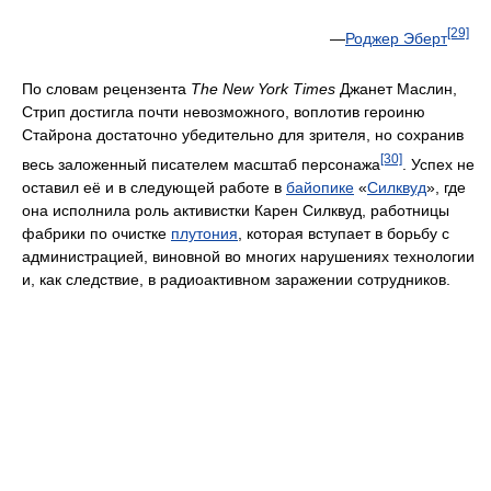
[29]
—
Роджер Эберт
По словам рецензента
The New York Times
Джанет Маслин,
Стрип достигла почти невозможного, воплотив героиню
Стайрона достаточно убедительно для зрителя, но сохранив
[30]
весь заложенный писателем масштаб персонажа
. Успех не
оставил её и в следующей работе в
байопике
«
Силквуд
», где
она исполнила роль активистки Карен Силквуд, работницы
фабрики по очистке
плутония
, которая вступает в борьбу с
администрацией, виновной во многих нарушениях технологии
и, как следствие, в радиоактивном заражении сотрудников.