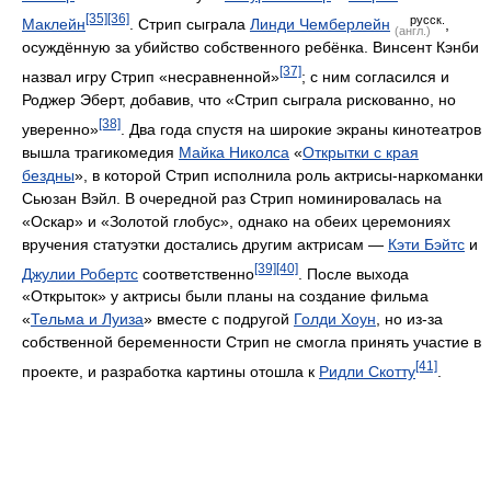
[35]
[36]
русск.
Маклейн
. Стрип сыграла
Линди Чемберлейн
,
(англ.)
осуждённую за убийство собственного ребёнка. Винсент Кэнби
[37]
назвал игру Стрип «несравненной»
; с ним согласился и
Роджер Эберт, добавив, что «Стрип сыграла рискованно, но
[38]
уверенно»
. Два года спустя на широкие экраны кинотеатров
вышла трагикомедия
Майка Николса
«
Открытки с края
бездны
», в которой Стрип исполнила роль актрисы-наркоманки
Сьюзан Вэйл. В очередной раз Стрип номинировалась на
«Оскар» и «Золотой глобус», однако на обеих церемониях
вручения статуэтки достались другим актрисам —
Кэти Бэйтс
и
[39]
[40]
Джулии Робертс
соответственно
. После выхода
«Открыток» у актрисы были планы на создание фильма
«
Тельма и Луиза
» вместе с подругой
Голди Хоун
, но из-за
собственной беременности Стрип не смогла принять участие в
[41]
проекте, и разработка картины отошла к
Ридли Скотту
.