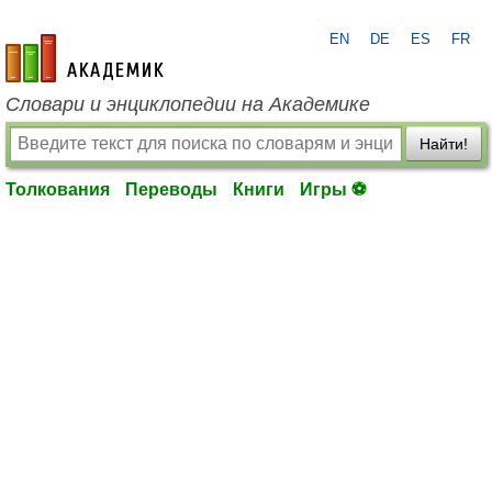
EN
DE
ES
FR
academic.ru
Словари и энциклопедии на Академике
Найти!
Толкования
Переводы
Книги
Игры ⚽