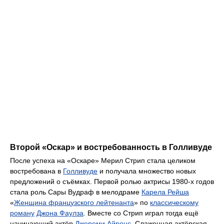
Второй «Оскар» и востребованность в Голливуде
После успеха на «Оскаре» Мерил Стрип стала целиком
востребована в
Голливуде
и получала множество новых
предложений о съёмках. Первой ролью актрисы 1980-х годов
стала роль Сары Вудраф в мелодраме
Карела Рейша
«
Женщина французского лейтенанта
» по
классическому
роману
Джона Фаулза
. Вместе со Стрип играл тогда ещё
начинающий актёр
Джереми Айронс
. Слаженная актёрская