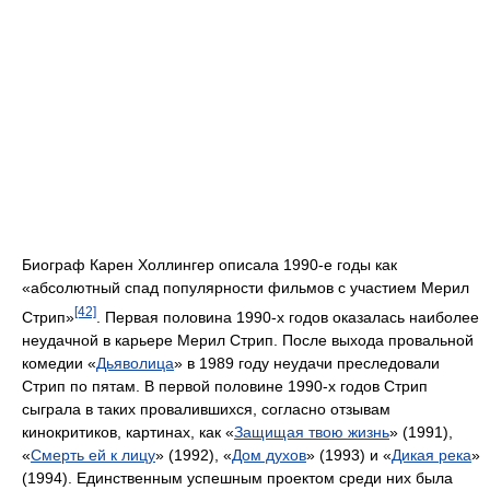
Биограф Карен Холлингер описала 1990-е годы как
«абсолютный спад популярности фильмов с участием Мерил
[42]
Стрип»
. Первая половина 1990-х годов оказалась наиболее
неудачной в карьере Мерил Стрип. После выхода провальной
комедии «
Дьяволица
» в 1989 году неудачи преследовали
Стрип по пятам. В первой половине 1990-х годов Стрип
сыграла в таких провалившихся, согласно отзывам
кинокритиков, картинах, как «
Защищая твою жизнь
» (1991),
«
Смерть ей к лицу
» (1992), «
Дом духов
» (1993) и «
Дикая река
»
(1994). Единственным успешным проектом среди них была