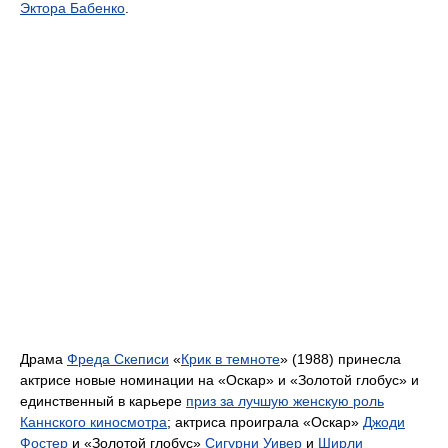
Эктора Бабенко
.
Драма
Фреда Скеписи
«
Крик в темноте
» (1988) принесла
актрисе новые номинации на «Оскар» и «Золотой глобус» и
единственный в карьере
приз за лучшую женскую роль
Каннского киносмотра
; актриса проиграла «Оскар»
Джоди
Фостер
и «Золотой глобус»
Сигурни Уивер
и
Ширли