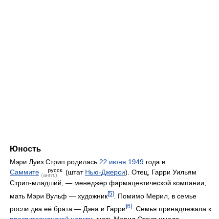
Юность
Мэри Луиз Стрип родилась
22 июня
1949
года в
русск.
Саммите
(штат
Нью-Джерси
). Отец, Гарри Уильям
(англ.)
Стрип-младший, — менеджер фармацевтической компании,
[5]
мать Мэри Вульф — художник
. Помимо Мерил, в семье
[6]
росли два её брата — Дэна и Гарри
. Семья принадлежала к
пресвитерианской церкви
, мать Мерил Стрип имела