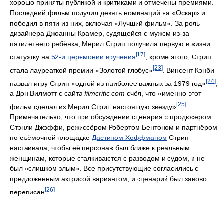
хорошо приняты публикой и критиками и отмечены премиями.
Последний фильм получил девять номинаций на «Оскар» и
победил в пяти из них, включая «Лучший фильм». За роль
дизайнера Джоанны Крамер, судящейся с мужем из-за
пятилетнего ребёнка, Мерил Стрип получила первую в жизни
[17]
статуэтку на
52-й церемонии вручения
; кроме этого, Стрип
[23]
стала лауреаткой премии «Золотой глобус»
. Винсент Кэнби
[24]
назвал игру Стрип «одной из наиболее важных за 1979 год»
,
а Дон Вилмотт с сайта
filmcritic.com
счёл, что «именно этот
[25]
фильм сделал из Мерил Стрип настоящую звезду»
.
Примечательно, что при обсуждении сценария с продюсером
Стэнли Джэффи, режиссёром Робертом Бентоном и партнёром
по съёмочной площадке
Дастином Хоффманом
Стрип
настаивала, чтобы её персонаж был ближе к реальным
женщинам, которые сталкиваются с разводом и судом, и не
был «слишком злым». Все присутствующие согласились с
предложенным актрисой вариантом, и сценарий был заново
[26]
переписан
.