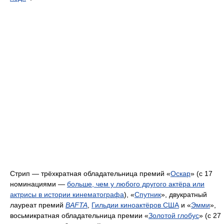
Стрип — трёхкратная обладательница премий «
Оскар
» (с 17
номинациями —
больше, чем у любого другого актёра или
актрисы в истории кинематографа
), «
Спутник
», двукратный
лауреат премий
BAFTA
,
Гильдии киноактёров США
и «
Эмми
»,
восьмикратная обладательница премии «
Золотой глобус
» (с 27