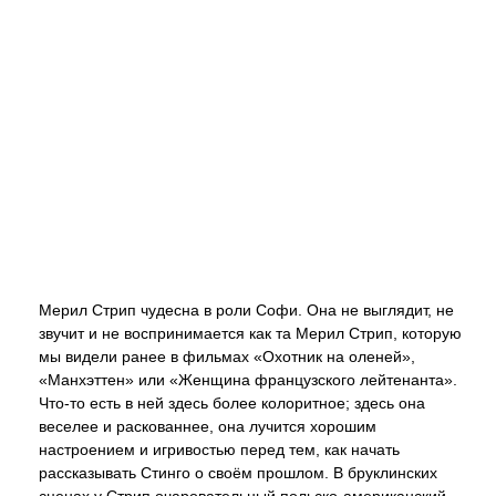
Мерил Стрип чудесна в роли Софи. Она не выглядит, не
звучит и не воспринимается как та Мерил Стрип, которую
мы видели ранее в фильмах «Охотник на оленей»,
«Манхэттен» или «Женщина французского лейтенанта».
Что-то есть в ней здесь более колоритное; здесь она
веселее и раскованнее, она лучится хорошим
настроением и игривостью перед тем, как начать
рассказывать Стинго о своём прошлом. В бруклинских
сценах у Стрип очаровательный польско-американский