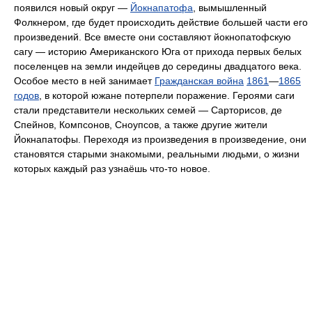
появился новый округ —
Йокнапатофа
, вымышленный
Фолкнером, где будет происходить действие большей части его
произведений. Все вместе они составляют йокнопатофскую
сагу — историю Американского Юга от прихода первых белых
поселенцев на земли индейцев до середины двадцатого века.
Особое место в ней занимает
Гражданская война
1861
—
1865
годов
, в которой южане потерпели поражение. Героями саги
стали представители нескольких семей — Сарторисов, де
Спейнов, Компсонов, Сноупсов, а также другие жители
Йокнапатофы. Переходя из произведения в произведение, они
становятся старыми знакомыми, реальными людьми, о жизни
которых каждый раз узнаёшь что-то новое.