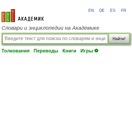
EN
DE
ES
FR
academic.ru
Словари и энциклопедии на Академике
Найти!
Толкования
Переводы
Книги
Игры ⚽