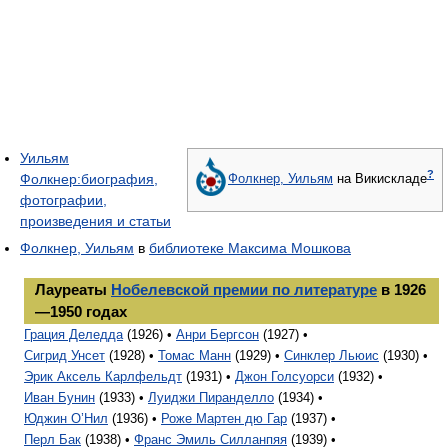
Уильям
?
Фолкнер:биография,
Фолкнер, Уильям
на Викискладе
фотографии,
произведения и статьи
Фолкнер, Уильям
в
библиотеке Максима Мошкова
Лауреаты
Нобелевской премии по литературе
в 1926
—1950 годах
Грация Деледда
(1926) •
Анри Бергсон
(1927) •
Сигрид Унсет
(1928) •
Томас Манн
(1929) •
Синклер Льюис
(1930) •
Эрик Аксель Карлфельдт
(1931) •
Джон Голсуорси
(1932) •
Иван Бунин
(1933) •
Луиджи Пиранделло
(1934) •
Юджин О’Нил
(1936) •
Роже Мартен дю Гар
(1937) •
Перл Бак
(1938) •
Франс Эмиль Силланпяя
(1939) •