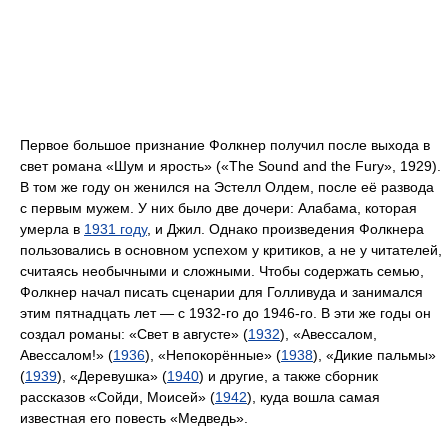
Первое большое признание Фолкнер получил после выхода в
свет романа «Шум и ярость» («The Sound and the Fury», 1929).
В том же году он женился на Эстелл Олдем, после её развода
с первым мужем. У них было две дочери: Алабама, которая
умерла в
1931 году
, и Джил. Однако произведения Фолкнера
пользовались в основном успехом у критиков, а не у читателей,
считаясь необычными и сложными. Чтобы содержать семью,
Фолкнер начал писать сценарии для Голливуда и занимался
этим пятнадцать лет — с 1932-го до 1946-го. В эти же годы он
создал романы: «Свет в августе» (
1932
), «Авессалом,
Авессалом!» (
1936
), «Непокорённые» (
1938
), «Дикие пальмы»
(
1939
), «Деревушка» (
1940
) и другие, а также сборник
рассказов «Сойди, Моисей» (
1942
), куда вошла самая
известная его повесть «Медведь».