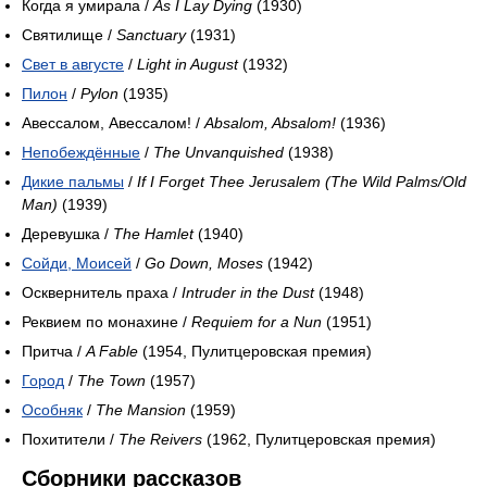
Когда я умирала /
As I Lay Dying
(1930)
Святилище /
Sanctuary
(1931)
Свет в августе
/
Light in August
(1932)
Пилон
/
Pylon
(1935)
Авессалом, Авессалом! /
Absalom, Absalom!
(1936)
Непобеждённые
/
The Unvanquished
(1938)
Дикие пальмы
/
If I Forget Thee Jerusalem (The Wild Palms/Old
Man)
(1939)
Деревушка /
The Hamlet
(1940)
Сойди, Моисей
/
Go Down, Moses
(1942)
Осквернитель праха /
Intruder in the Dust
(1948)
Реквием по монахине /
Requiem for a Nun
(1951)
Притча /
A Fable
(1954, Пулитцеровская премия)
Город
/
The Town
(1957)
Особняк
/
The Mansion
(1959)
Похитители /
The Reivers
(1962, Пулитцеровская премия)
Сборники рассказов