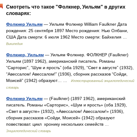
Смотреть что такое "Фолкнер, Уильям" в других
словарях:
Фолкнер Уильям
— Уильям Фолкнер William Faulkner Дата
рождения: 25 сентября 1897 Место рождения: Нью Олбани,
США Дата смерти: 6 июля 1962 Место смерти: Байхелия …
Википедия
Фолкнер, Уильям
— Уильям Фолкнер. ФОЛКНЕР (Faulkner)
Уильям (1897 1962), американский писатель. Романы
“Сарторис”, “Шум и ярость” (оба 1929), “Свет в августе” (1932),
“Авессалом! Авессалом!” (1936), сборник рассказов “Сойди,
Моисей” (1942) образуют… …
Иллюстрированный энциклопедический
словарь
Фолкнер Уильям
— (Faulkner) (1897 1962), американский
писатель. Романы «Сарторис», «Шум и ярость» (оба 1929),
«Свет в августе» (1932), «Авессалом! Авессалом!» (1936),
сборник рассказов «Сойди, Моисей» (1942) образуют
повествоват. цикл хронику нескольких семейств …
Энциклопедический словарь