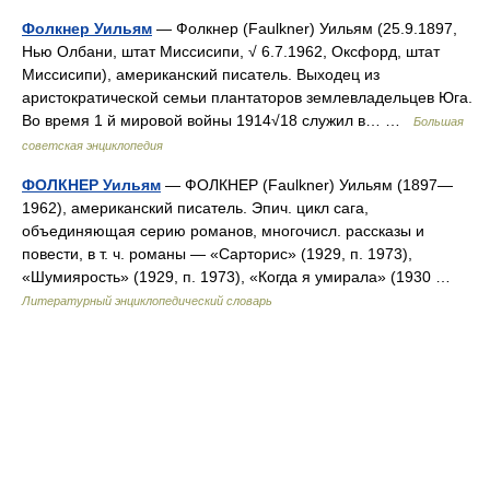
Фолкнер Уильям
— Фолкнер (Faulkner) Уильям (25.9.1897,
Нью Олбани, штат Миссисипи, √ 6.7.1962, Оксфорд, штат
Миссисипи), американский писатель. Выходец из
аристократической семьи плантаторов землевладельцев Юга.
Во время 1 й мировой войны 1914√18 служил в… …
Большая
советская энциклопедия
ФОЛКНЕР Уильям
— ФОЛКНЕР (Faulkner) Уильям (1897—
1962), американский писатель. Эпич. цикл сага,
объединяющая серию романов, многочисл. рассказы и
повести, в т. ч. романы — «Сарторис» (1929, п. 1973),
«Шумиярость» (1929, п. 1973), «Когда я умирала» (1930 …
Литературный энциклопедический словарь