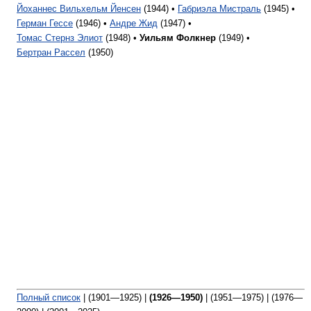
Йоханнес Вильхельм Йенсен
(1944) •
Габриэла Мистраль
(1945) •
Герман Гессе
(1946) •
Андре Жид
(1947) •
Томас Стернз Элиот
(1948) •
Уильям Фолкнер
(1949) •
Бертран Рассел
(1950)
Полный список
| (1901—1925) |
(1926—1950)
| (1951—1975) | (1976—