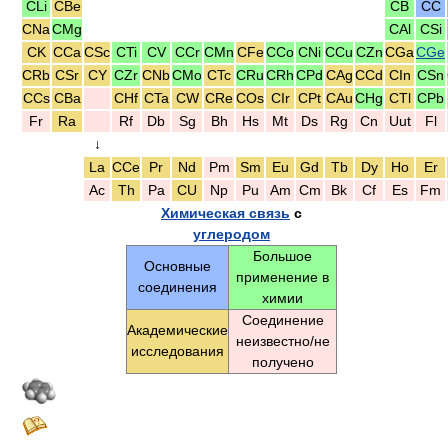
CLi
CBe
CB
CC
CNa
CMg
CAl
CSi
CK
CCa
CSc
CTi
CV
CCr
CMn
CFe
CCo
CNi
CCu
CZn
CGa
CGe
CRb
CSr
CY
CZr
CNb
CMo
CTc
CRu
CRh
CPd
CAg
CCd
CIn
CSn
CCs
CBa
CHf
CTa
CW
CRe
COs
CIr
CPt
CAu
CHg
CTl
CPb
Fr
Ra
Rf
Db
Sg
Bh
Hs
Mt
Ds
Rg
Cn
Uut
Fl
↓
La
CСе
Pr
Nd
Pm
Sm
Eu
Gd
Tb
Dy
Ho
Er
Ac
Th
Pa
CU
Np
Pu
Am
Cm
Bk
Cf
Es
Fm
Химическая связь
с
углеродом
Большое
Основные
применение в
соединения
химии
Соединение
Академические
неизвестно/не
исследования
получено