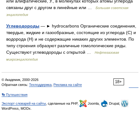
или алифатические, У., в молекулах которых атомы углерода
связаны друг с другом в линейные или …
Большая советская
энциклопедия
Углеводороды
— ► hydrocarbons Органические соединения,
твердые, жидкие и газообразные, состоящие из углерода (С) и
водорода (Н) и не содержащие никаких других элементов. По
типу строения образуют различные гомологические ряды.
Существуют углеводороды с открытой …
Нефтегазовая
микроэнциклопедия
© Академик, 2000-2026
18+
Обратная связь:
Техподдержка
,
Реклама на сайте
👣 Путешествия
Экспорт словарей на сайты
, сделанные на PHP,
Joomla,
Drupal,
WordPress, MODx.