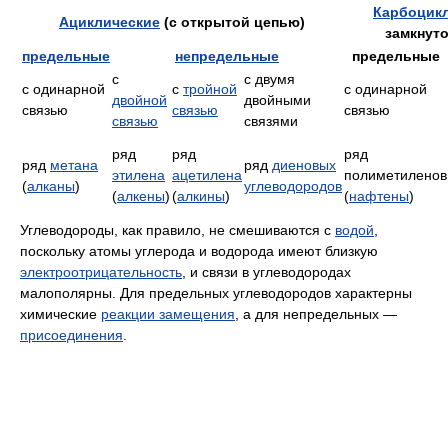
Карбоцик
Ациклические
(с открытой цепью)
замкнут
предельные
непредельные
предельные
с
с двумя
с одинарной
с
тройной
с одинарной
двойной
двойными
связью
связью
связью
связью
связями
ряд
ряд
ряд
ряд
метана
ряд
диеновых
этилена
ацетилена
полиметиленов
(
алканы
)
углеводородов
(
алкены
)
(
алкины
)
(
нафтены
)
Углеводороды, как правило, не смешиваются с
водой
,
поскольку атомы углерода и водорода имеют близкую
электроотрицательность
, и связи в углеводородах
малополярны. Для предельных углеводородов характерны
химические
реакции замещения
, а для непредельных —
присоединения
.