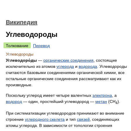
Википедия
Углеводороды
Толкование
Перевод
Углеводороды
Углеводоро́ды
—
органические соединения
, состоящие
исключительно из атомов
углерода
и
водорода
. Углеводороды
считаются базовыми соединениями органической химии, все
остальные органические соединения рассматривают как их
производные.
Поскольку углерод имеет четыре валентных
электрона
, а
водород
— один, простейший углеводород —
метан
(CH
).
4
При систематизации углеводородов принимают во внимание
строение
углеродного скелета
и тип
связей
, соединяющих
атомы углерода. В зависимости от топологии строения