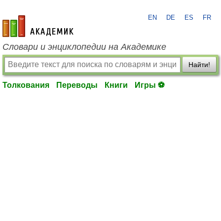
EN
DE
ES
FR
academic.ru
Словари и энциклопедии на Академике
Найти!
Толкования
Переводы
Книги
Игры ⚽