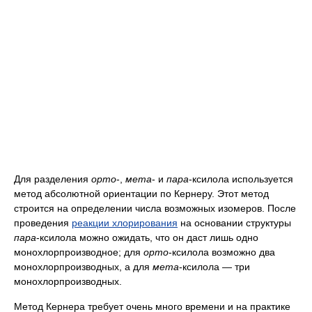
Для разделения
орто
-,
мета
- и
пара
-ксилола используется
метод абсолютной ориентации по Кернеру. Этот метод
строится на определении числа возможных изомеров. После
проведения
реакции хлорирования
на основании структуры
пара
-ксилола можно ожидать, что он даст лишь одно
монохлорпроизводное; для
орто
-ксилола возможно два
монохлорпроизводных, а для
мета
-ксилола — три
монохлорпроизводных.
Метод Кернера требует очень много времени и на практике