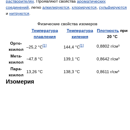
растворителях
. Проявляют свойства
ароматических
соединений
, легко
алкилируются
,
хлорируются
,
сульфируются
и
нитруются
.
Физические свойства изомеров
Температура
Температура
Плотность
при
плавления
кипения
20 °C
Орто-
[1]
[1]
0,8802 г/см³
–25,2 °C
144,4 °C
ксилол
Мета-
−47,8 °C
139,1 °C
0,8642 г/см³
ксилол
Пара-
13,26 °C
138,3 °C
0,8611 г/см³
ксилол
Изомерия