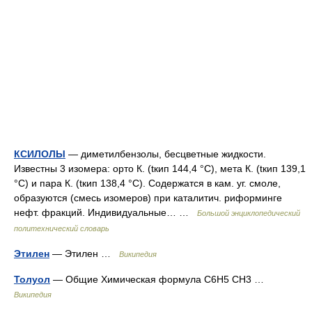
КСИЛОЛЫ
— диметилбензолы, бесцветные жидкости.
Известны 3 изомера: орто К. (tкип 144,4 °С), мета К. (tкип 139,1
°С) и пара К. (tкип 138,4 °С). Содержатся в кам. уг. смоле,
образуются (смесь изомеров) при каталитич. риформинге
нефт. фракций. Индивидуальные… …
Большой энциклопедический
политехнический словарь
Этилен
— Этилен …
Википедия
Толуол
— Общие Химическая формула C6H5 CH3 …
Википедия