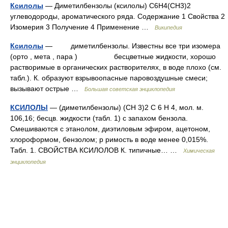
Ксилолы
— Диметилбензолы (ксилолы) C6H4(СН3)2
углеводороды, ароматического ряда. Содержание 1 Свойства 2
Изомерия 3 Получение 4 Применение …
Википедия
Ксилолы
— диметилбензолы. Известны все три изомера
(орто , мета , пара ) бесцветные жидкости, хорошо
растворимые в органических растворителях, в воде плохо (см.
табл.). К. образуют взрывоопасные паровоздушные смеси;
вызывают острые …
Большая советская энциклопедия
КСИЛОЛЫ
— (диметилбензолы) (СН 3)2 С 6 Н 4, мол. м.
106,16; бесцв. жидкости (табл. 1) с запахом бензола.
Смешиваются с этанолом, диэтиловым эфиром, ацетоном,
хлороформом, бензолом; р римость в воде менее 0,015%.
Табл. 1. СВОЙСТВА КСИЛОЛОВ К. типичные… …
Химическая
энциклопедия