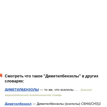
Смотреть что такое "Диметилбензолы" в других
словарях:
ДИМЕТИЛБЕНЗОЛЫ
— то же, что ксилолы …
Большой
энциклопедический политехнический словарь
Диметилбензол
— Диметилбензолы (ксилолы) C6H4(СН3)2