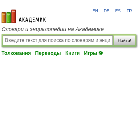
EN
DE
ES
FR
academic.ru
Словари и энциклопедии на Академике
Найти!
Толкования
Переводы
Книги
Игры ⚽