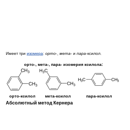
Имеет три
изомера
:
орто
-,
мета
- и
пара
-ксилол.
орто-, мета-, пара- изомерия ксилола:
орто-ксилол
мета-ксилол
пара-ксилол
Абсолютный метод Кернера