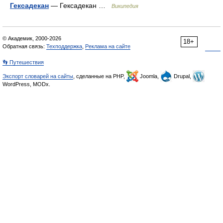
Гексадекан
— Гексадекан …
Википедия
© Академик, 2000-2026
18+
Обратная связь:
Техподдержка
,
Реклама на сайте
👣 Путешествия
Экспорт словарей на сайты
, сделанные на PHP,
Joomla,
Drupal,
WordPress, MODx.