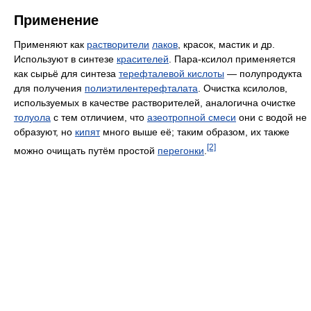
Применение
Применяют как
растворители
лаков
, красок, мастик и др.
Используют в синтезе
красителей
. Пара-ксилол применяется
как сырьё для синтеза
терефталевой кислоты
— полупродукта
для получения
полиэтилентерефталата
. Очистка ксилолов,
используемых в качестве растворителей, аналогична очистке
толуола
с тем отличием, что
азеотропной смеси
они с водой не
образуют, но
кипят
много выше её; таким образом, их также
[2]
можно очищать путём простой
перегонки
.