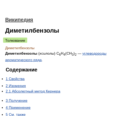
Википедия
Диметилбензолы
Толкование
Диметилбензолы
Диметилбензолы
(
ксилолы
) C
H
(СН
)
—
углеводороды
6
4
3
2
ароматического ряда
.
Содержание
1
Свойства
2
Изомерия
2.1
Абсолютный метод Кернера
3
Получение
4
Применение
5
См. также