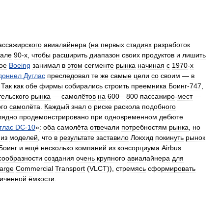
ассажирского
авиалайнера
(
на
первых
стадиях
разработок
чале
90
-
х
,
чтобы
расширить
диапазон
своих
продуктов
и
лишить
ое
Boeing
занимал
в
этом
сегменте
рынка
начиная
с
1970
-
х
доннел
Дуглас
преследовал
те
же
самые
цели
со
своим
—
в
.
Так
как
обе
фирмы
собирались
строить
преемника
Боинг
-
747
,
тельского
рынка
—
самолётов
на
600
—
800
пассажиро
-
мест
—
го
самолёта
.
Каждый
знал
о
риске
раскола
подобного
лядно
продемонстрировано
при
одновременном
дебюте
глас
DC
-
10
»
:
оба
самолёта
отвечали
потребностям
рынка
,
но
из
моделей
,
что
в
результате
заставило
Локхид
покинуть
рынок
Боинг
и
ещё
несколько
компаний
из
консорциума
Airbus
сообразности
создания
очень
крупного
авиалайнера
для
arge
Commercial
Transport
(
VLCT
)),
стремясь
сформировать
ниченной
ёмкости
.