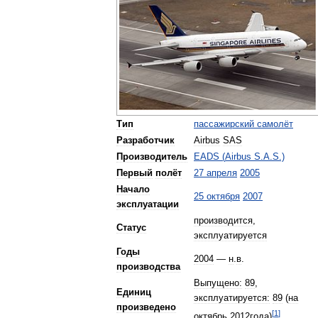
Тип
пассажирский
самолёт
Разработчик
Airbus
SAS
Производитель
EADS
(
Airbus
S
.
A
.
S
.)
Первый
полёт
27
апреля
2005
Начало
25
октября
2007
эксплуатации
производится
,
Статус
эксплуатируется
Годы
2004
—
н
.
в
.
производства
Выпущено:
89
,
Единиц
эксплуатируется:
89
(
на
произведено
[
1
]
октябрь
2012года
)