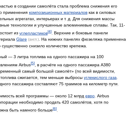
частью
в
создании
самолёта
стала
проблема
снижения
его
о
применения
композиционных
материалов
как
в
силовых
ельных
агрегатах
,
интерьерах
и
т
.
д
.
Для
снижения
массы
ивные
технологии
и
улучшенные
алюминиевые
сплавы
.
Так
,
11
-
[
4
]
остоит
из
углепластиков
.
Верхние
и
боковые
панели
териала
Glare
.
На
нижних
панелях
фюзеляжа
применена
(
англ
.)
о
существенно
снизило
количество
крепежа
.
ный
—
3
литра
топлива
на
одного
пассажира
на
100
[
5
]
явлениям
Airbus
,
в
расчёте
на
одного
пассажира
A380
временный
самый
большой
самолёт
» (
по
всей
видимости
,
топлива
сжигается
,
тем
меньше
выбросы
углекислого
газа
.
дного
пассажира
составляют
75
граммов
на
километр
пути
.
оимость
всей
программы
—
около
12
млрд
евро
.
Airbus
рпорации
необходимо
продать
420
самолётов
,
хотя
по
[
6
]
лжна
быть
намного
больше
.