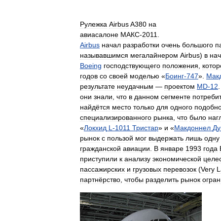
Рулежка
Airbus
A380
на
авиасалоне
МАКС
-
2011
.
Airbus
начал
разработки
очень
большого
п
называвшимся
мегалайнером
Airbus
)
в
на
Boeing
господствующего
положения
,
котор
годов
со
своей
моделью
«
Боинг
-
747
».
Мак
результате
неудачным
—
проектом
MD
-
12
они
знали
,
что
в
данном
сегменте
потреби
найдётся
место
только
для
одного
подобно
специализированного
рынка
,
что
было
наг
«
Локхид
L
-
1011
Тристар
»
и
«
Макдоннел
Ду
рынок
с
пользой
мог
выдержать
лишь
одну
гражданской
авиации
.
В
январе
1993
года
приступили
к
анализу
экономической
целе
пассажирских
и
грузовых
перевозок
(
Very
L
партнёрство
,
чтобы
разделить
рынок
огра