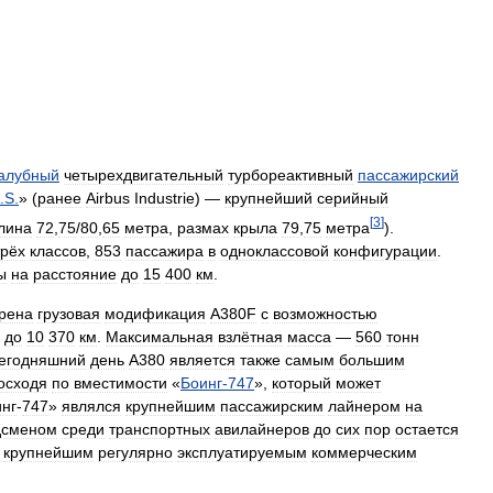
алубный
четырехдвигательный
турбореактивный
пассажирский
.
S
.
» (
ранее
Airbus
Industrie
) —
крупнейший
серийный
[
3
]
лина
72
,
75
/
80
,
65
метра
,
размах
крыла
79
,
75
метра
).
трёх
классов
,
853
пассажира
в
одноклассовой
конфигурации
.
ы
на
расстояние
до
15
400
км
.
рена
грузовая
модификация
A380F
с
возможностью
до
10
370
км
.
Максимальная
взлётная
масса
—
560
тонн
егодняшний
день
A380
является
также
самым
большим
осходя
по
вместимости
«
Боинг
-
747
»,
который
может
нг
-
747
»
являлся
крупнейшим
пассажирским
лайнером
на
дсменом
среди
транспортных
авилайнеров
до
сих
пор
остается
крупнейшим
регулярно
эксплуатируемым
коммерческим