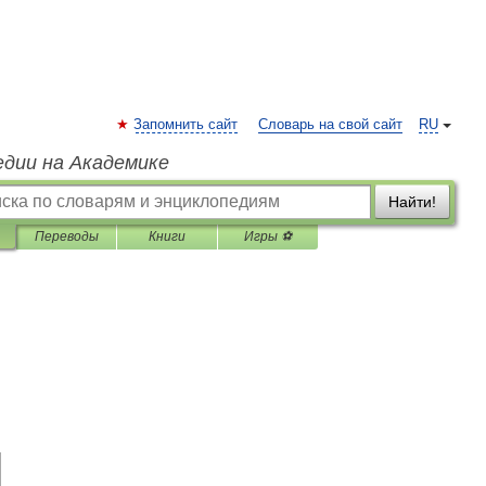
Запомнить сайт
Словарь на свой сайт
RU
едии на Академике
Найти!
Переводы
Книги
Игры ⚽