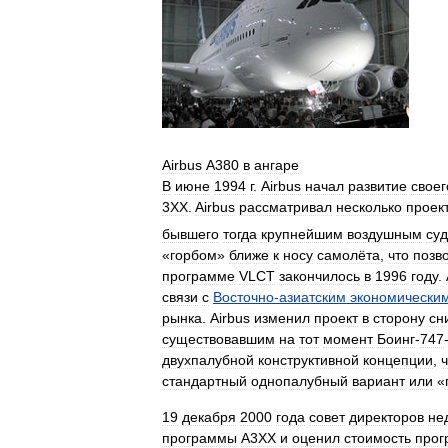
Airbus
А380
в
ангаре
В
июне
1994
г
.
Airbus
начал
развитие
своег
3XX
.
Airbus
рассматривал
несколько
проек
бывшего
тогда
крупнейшим
воздушным
су
«
горбом
»
ближе
к
носу
самолёта
,
что
позв
программе
VLCT
закончилось
в
1996
году
.
связи
с
Восточно
-
азиатским
экономически
рынка
.
Airbus
изменил
проект
в
сторону
сн
существовавшим
на
тот
момент
Боинг
-
747
двухпалубной
конструктивной
концепции
,
ч
стандартный
однопалубный
вариант
или
«
19
декабря
2000
года
совет
директоров
не
программы
A3XX
и
оценил
стоимость
про