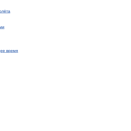
олёта
ми
щее
время