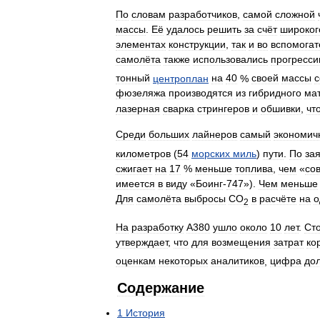
По
словам
разработчиков
,
самой
сложной
массы
.
Её
удалось
решить
за
счёт
широког
элементах
конструкции
,
так
и
во
вспомогат
самолёта
также
использовались
прогресс
тонный
центроплан
на
40
%
своей
массы
с
фюзеляжа
производятся
из
гибридного
ма
лазерная
сварка
стрингеров
и
обшивки
,
чт
Среди
больших
лайнеров
самый
экономич
километров
(
54
морских
миль
)
пути
.
По
за
сжигает
на
17
%
меньше
топлива
,
чем
«
со
имеется
в
виду
«
Боинг
-
747
»).
Чем
меньше
Для
самолёта
выбросы
CO
в
расчёте
на
о
2
На
разработку
А380
ушло
около
10
лет
.
Ст
утверждает
,
что
для
возмещения
затрат
ко
оценкам
некоторых
аналитиков
,
цифра
до
Содержание
1
История