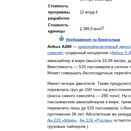
Стоимость
программы
12
млрд
€
разработки
Стоимость
[
2
]
$
389
,
9
млн
единицы
Изображения
на
Викискладе
Airbus
А380
—
широкофюзеляжный
двухп
самолёт
,
созданный
концерном
«
Airbus
S
.
A
авиалайнер
в
мире
(
высота
24
,
08
метра
,
д
Вместимость
—
525
пассажиров
в
салоне
Может
совершать
беспосадочные
перелёт
Имеет
четыре
двигателя
.
Также
предусмот
перевозить
груз
до
150
тонн
на
расстояние
(
масса
самого
самолёта
—
280
тонн
).
На
с
пассажирским
авиалайнером
в
мире
,
прев
перевозить
лишь
до
525
пассажиров
. («
Бои
протяжении
36
лет
.
Абсолютным
же
рекор
Ан
-
225
«
Мрия
»
.
Ан
-
124
«
Руслан
»
остается
грузовым
лайнером
.)