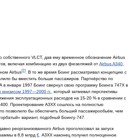
о
собственного
VLCT
,
дав
ему
временное
обозначение
Airbus
тов
,
включая
комбинацию
из
двух
фюзеляжей
от
Airbus
A340
,
[
7
]
дном
Airbus
.
В
то
же
время
Боинг
рассматривал
концепцию
с
олило
бы
вместить
больше
пассажиров
.
Партнёрство
по
А
в
январе
1997
Боинг
свернул
свою
программу
Боинга
747X
в
м
кризисом
1997
—
2000
гг
.
,
который
затмевал
перспективы
ижения
эксплуатационных
расходов
на
15
-
20
%
в
сравнении
с
-
400
.
Проектирование
A3XX
сошлось
на
полностью
то
позволило
бы
обеспечить
больший
пассажирообьём
,
чем
горбатый
»
вариант
,
подобный
Боингу
-
747
.
давно
реорганизованного
Airbus
проголосовал
за
запуск
граммы
в
8
,
8
млрд
€
.
A3XX
наконец
получил
полноценное