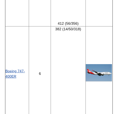
412 (56/356)
382 (14/50/318)
Boeing 747-
6
400ER