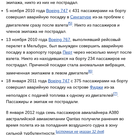
экипажа, никто из них не пострадал.
5 ноября 2010 года
Boeing 747
с 431 пассажирами на борту
совершил аварийную посадку в
Сингапуре
из-за проблем с
[5]
двигателем сразу после взлета
. Никто из пассажиров и
членов экипажа не пострадал.
13 ноября 2010 года
Boeing 767
, выполнявший рейсовый
перелет в Мельбурн, был вынужден совершить аварийную
посадку в аэропорту города
Перт
через несколько минут после
взлета. Никто из находившихся на борту 234 пассажиров не
пострадал. Причиной посадки стала аномальная вибрация,
[6]
замеченная экипажем в левом двигателе
.
18 января 2011 года
Boeing 747
с 375 пассажирами на борту
совершил аварийную посадку на острове
Фиджи
из-за
[7]
неполадок с подачей топлива к одному из двигателей
.
Пассажиры и экипаж не пострадали.
8 января 2012 года семь пассажиров авиалайнера A380
австралийской авиакомпании Qantas получили ранения во
время полета из-за попадания воздушного судна в зону
[
источник не указан 32 дня
]
сильной турбулентности.