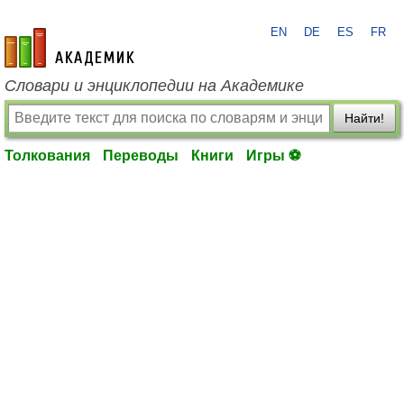
EN
DE
ES
FR
academic.ru
Словари и энциклопедии на Академике
Найти!
Толкования
Переводы
Книги
Игры ⚽