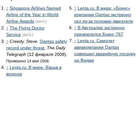
↑
Singapore Airlines Named
↑
Lenta.ru: В мире: «Боинг»
Airline of the Year in World
компании Qantas экстренно
Airline Awards
сел из-за поломки двигателя
(англ.)
↑
В Австралии экстренно
↑
The Flying Doctor
приземлился Боинг-767
Service
(англ.)
↑
Lenta.ru: Самолет
↑
Creedy, Steve
.
Qantas safety
авиакомпании Qantas
record under threat
,
The Daily
совершил аварийную посадку
Telegraph
(12 февраля 2008).
на Фиджи
Проверено 14 мая 2008.
↑
Lenta.ru: В мире: Взрыв в
воздухе