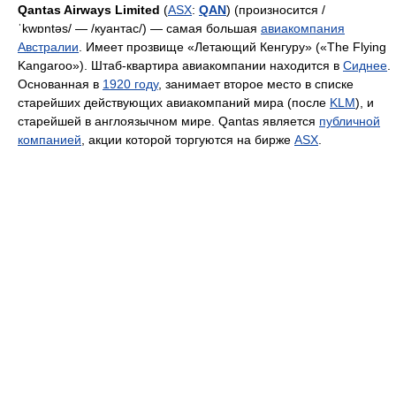
Qantas Airways Limited
(
ASX
:
QAN
) (произносится /
ˈkwɒntəs/ — /куантас/) — самая большая
авиакомпания
Австралии
. Имеет прозвище «Летающий Кенгуру» («The Flying
Kangaroo»). Штаб-квартира авиакомпании находится в
Сиднее
.
Основанная в
1920 году
, занимает второе место в списке
старейших действующих авиакомпаний мира (после
KLM
), и
старейшей в англоязычном мире. Qantas является
публичной
компанией
, акции которой торгуются на бирже
ASX
.