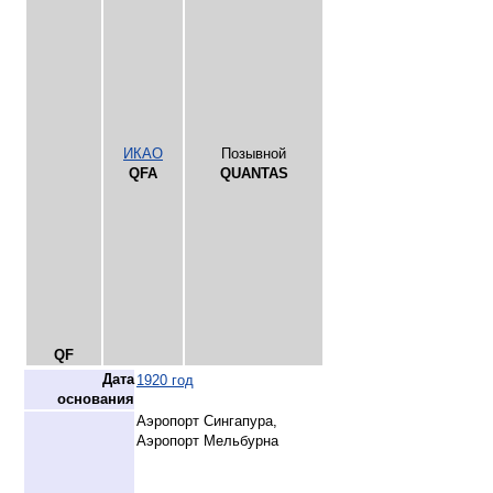
ИКАО
Позывной
QFA
QUANTAS
QF
Дата
1920 год
основания
Аэропорт Сингапура,
Аэропорт Мельбурна