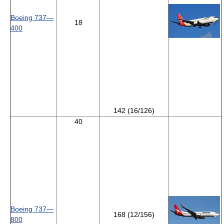
Boeing 737—
18
400
142 (16/126)
40
Boeing 737—
168 (12/156)
800