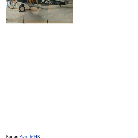
Копия
Avro 504
K