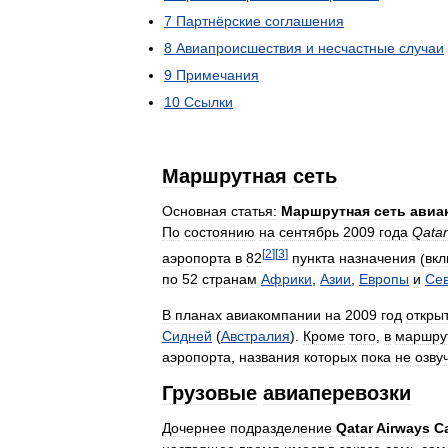
7
Партнёрские
соглашения
8
Авиапроисшествия
и
несчастные
случаи
9
Примечания
10
Ссылки
Маршрутная
сеть
Основная
статья:
Маршрутная
сеть
авиа
По
состоянию
на
сентябрь
2009
года
Qatar
[
2
]
[
3
]
аэропорта
в
82
пункта
назначения
(
вк
по
52
странам
Африки
,
Азии
,
Европы
и
Се
В
планах
авиакомпании
на
2009
год
откры
Сидней
(
Австралия
).
Кроме
того
,
в
маршру
аэропорта
,
названия
которых
пока
не
озву
Грузовые
авиаперевозки
Дочернее
подразделение
Qatar
Airways
C