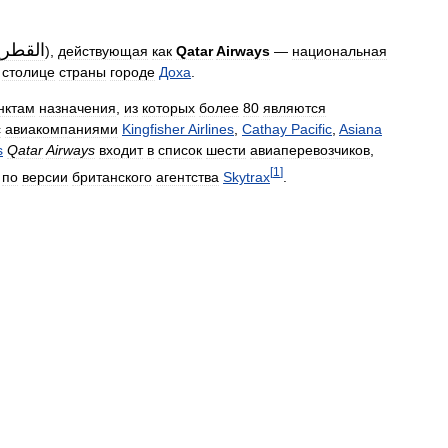
القطري
),
действующая
как
Qatar
Airways
—
национальная
столице
страны
городе
Доха
.
нктам
назначения
,
из
которых
более
80
являются
с
авиакомпаниями
Kingfisher
Airlines
,
Cathay
Pacific
,
Asiana
s
Qatar
Airways
входит
в
список
шести
авиаперевозчиков
,
[
1
]
по
версии
британского
агентства
Skytrax
.