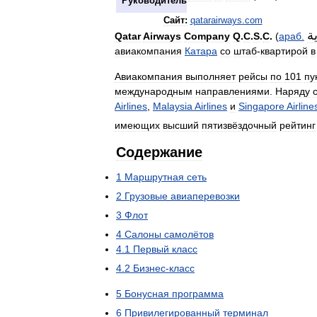
Руководитель
Сайт:
qatarairways
.
com
ة
Qatar
Airways
Company
Q
.
C
.
S
.
C
.
(
араб
.
авиакомпания
Катара
со
штаб
-
квартирой
в
Авиакомпания
выполняет
рейсы
по
101
пу
международным
направлениями
.
Наряду
Airlines
,
Malaysia
Airlines
и
Singapore
Airline
имеющих
высший
пятизвёздочный
рейтинг
Содержание
1
Маршрутная
сеть
2
Грузовые
авиаперевозки
3
Флот
4
Салоны
самолётов
4
.
1
Первый
класс
4
.
2
Бизнес
-
класс
5
Бонусная
программа
6
Привилегированный
терминал