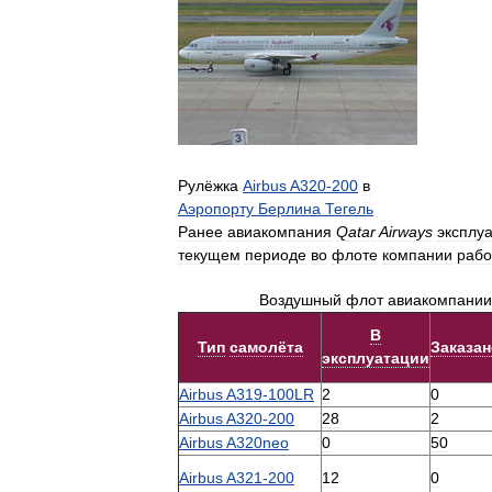
Рулёжка
Airbus
A320
-
200
в
Аэропорту
Берлина
Тегель
Ранее
авиакомпания
Qatar
Airways
эксплу
текущем
периоде
во
флоте
компании
рабо
Воздушный
флот
авиакомпании
В
Тип
самолёта
Заказан
эксплуатации
Airbus
A319
-
100LR
2
0
Airbus
A320
-
200
28
2
Airbus
A320neo
0
50
Airbus
A321
-
200
12
0