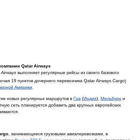
компании
Qatar
Airways
Airways
выполняет
регулярные
рейсы
из
своего
базового
лючая
19
пунктов
дочернего
перевозчика
Qatar
Airways
Cargo
)
верной
Америки
.
тие
новых
регулярных
маршрутов
в
Гоа
(
Индия
),
Мельбурн
и
тную
сеть
планируется
добавить
два
крупных
европейских
чиваются
.
argo
,
занимающееся
грузовыми
авиаперевозками
,
в