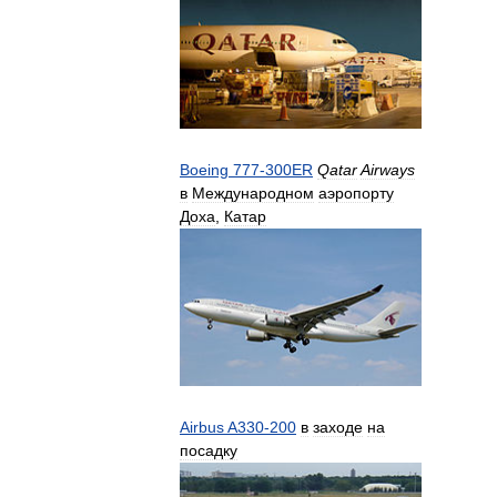
Boeing
777
-
300ER
Qatar
Airways
в
Международном
аэропорту
Доха
,
Катар
Airbus
A330
-
200
в
заходе
на
посадку