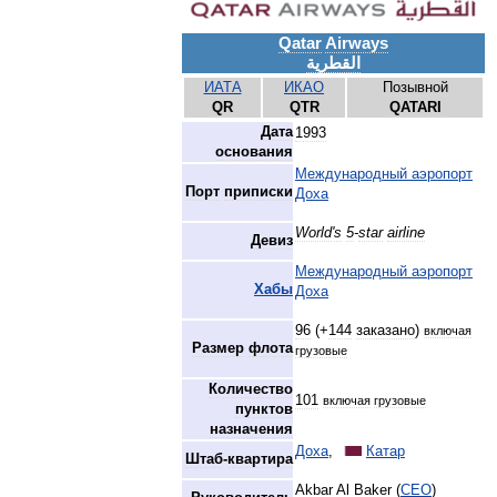
Qatar
Airways
القطرية
ИАТА
ИКАО
Позывной
QR
QTR
QATARI
Дата
1993
основания
Международный
аэропорт
Порт
приписки
Доха
World
'
s
5
-
star
airline
Девиз
Международный
аэропорт
Хабы
Доха
96
(+
144
заказано
)
включая
Размер
флота
грузовые
Количество
101
включая
грузовые
пунктов
назначения
Доха
,
Катар
Штаб
-
квартира
Akbar
Al
Baker
(
CEO
)