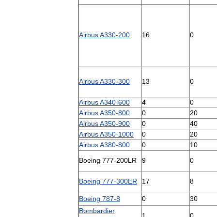
Airbus
A330
-
200
16
0
Airbus
A330
-
300
13
0
Airbus
A340
-
600
4
0
Airbus
A350
-
800
0
20
Airbus
A350
-
900
0
40
Airbus
A350
-
1000
0
20
Airbus
A380
-
800
0
10
Boeing
777
-
200LR
9
0
Boeing
777
-
300ER
17
8
Boeing
787
-
8
0
30
Bombardier
1
0