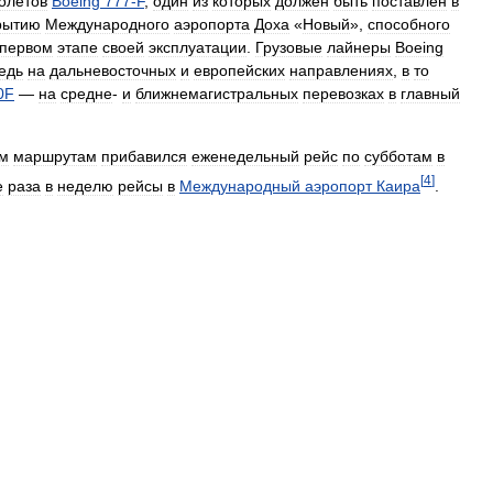
олётов
Boeing
777
-
F
,
один
из
которых
должен
быть
поставлен
в
рытию
Международного
аэропорта
Доха
«
Новый
»,
способного
первом
этапе
своей
эксплуатации
.
Грузовые
лайнеры
Boeing
едь
на
дальневосточных
и
европейских
направлениях
,
в
то
0F
—
на
средне
-
и
ближнемагистральных
перевозках
в
главный
ым
маршрутам
прибавился
еженедельный
рейс
по
субботам
в
[
4
]
е
раза
в
неделю
рейсы
в
Международный
аэропорт
Каира
.