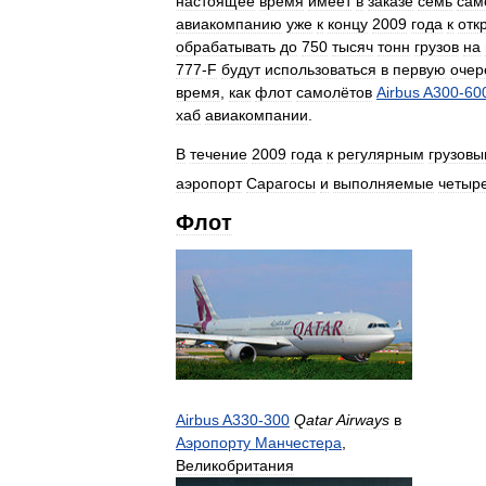
настоящее
время
имеет
в
заказе
семь
сам
авиакомпанию
уже
к
концу
2009
года
к
отк
обрабатывать
до
750
тысяч
тонн
грузов
на
777
-
F
будут
использоваться
в
первую
очер
время
,
как
флот
самолётов
Airbus
A300
-
60
хаб
авиакомпании
.
В
течение
2009
года
к
регулярным
грузов
аэропорт
Сарагосы
и
выполняемые
четыр
Флот
Airbus
A330
-
300
Qatar
Airways
в
Аэропорту
Манчестера
,
Великобритания