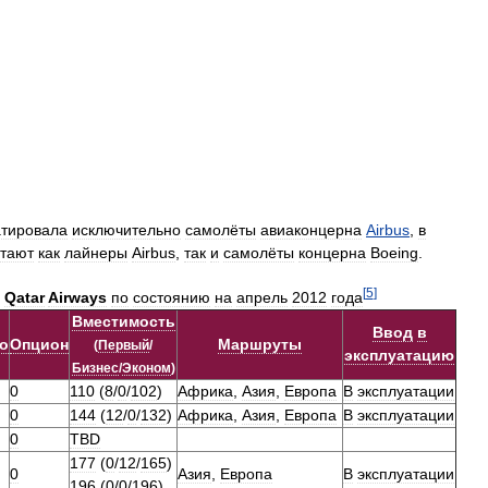
атировала
исключительно
самолёты
авиаконцерна
Airbus
,
в
тают
как
лайнеры
Airbus
,
так
и
самолёты
концерна
Boeing
.
[
5
]
Qatar
Airways
по
состоянию
на
апрель
2012
года
Вместимость
Ввод
в
о
Опцион
Маршруты
(
Первый
/
эксплуатацию
Бизнес
/
Эконом
)
0
110
(
8
/
0
/
102
)
Африка
,
Азия
,
Европа
В
эксплуатации
0
144
(
12
/
0
/
132
)
Африка
,
Азия
,
Европа
В
эксплуатации
0
TBD
177
(
0
/
12
/
165
)
0
Азия
,
Европа
В
эксплуатации
196
(
0
/
0
/
196
)