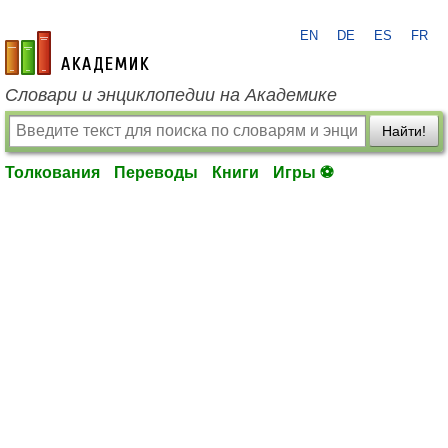
EN
DE
ES
FR
academic.ru
Словари и энциклопедии на Академике
Найти!
Толкования
Переводы
Книги
Игры ⚽