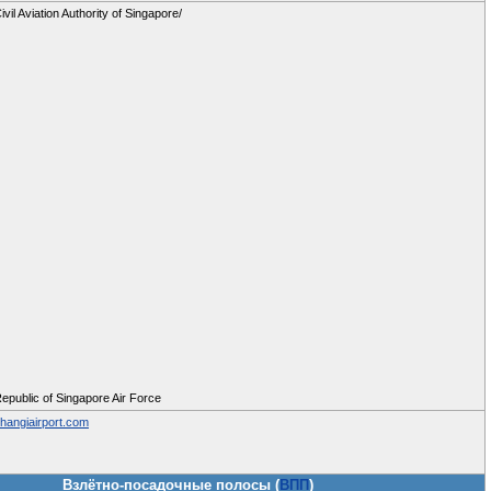
ivil Aviation Authority of Singapore/
epublic of Singapore Air Force
hangiairport.com
Взлётно-посадочные полосы (
ВПП
)