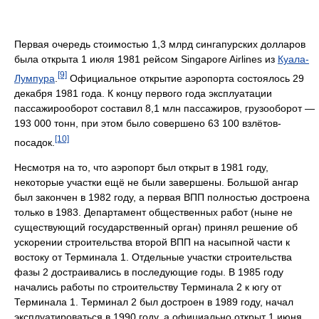
Первая очередь стоимостью 1,3 млрд сингапурских долларов
была открыта 1 июля 1981 рейсом Singapore Airlines из
Куала-
[9]
Лумпура
.
Официальное открытие аэропорта состоялось 29
декабря 1981 года. К концу первого года эксплуатации
пассажирооборот составил 8,1 млн пассажиров, грузооборот —
193 000 тонн, при этом было совершено 63 100 взлётов-
[10]
посадок.
Несмотря на то, что аэропорт был открыт в 1981 году,
некоторые участки ещё не были завершены. Большой ангар
был закончен в 1982 году, а первая ВПП полностью достроена
только в 1983. Департамент общественных работ (ныне не
существующий государственный орган) принял решение об
ускорении строительства второй ВПП на насыпной части к
востоку от Терминала 1. Отдельные участки строительства
фазы 2 достраивались в последующие годы. В 1985 году
начались работы по строительству Терминала 2 к югу от
Терминала 1. Терминал 2 был достроен в 1989 году, начал
эксплуатироваться в 1990 году, а официально открыт 1 июня