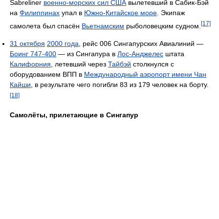
Sabreliner
военно-морских сил США
вылетевший в Сабик-Бэй
на
Филиппинах
упал в
Южно-Китайское море
. Экипаж
[17]
самолета был спасён
Вьетнамским
рыболовецким судном.
31 октября
2000 года
, рейс 006 Сингапурских Авиалиний —
Боинг 747-400
— из Сингапура в
Лос-Анджелес
штата
Калифорния
, летевший через
Тайбэй
столкнулся с
оборудованием ВПП в
Международный аэропорт имени Чан
Кайши
, в результате чего погибли 83 из 179 человек на борту.
[18]
Самолёты, прилетающие в Сингапур