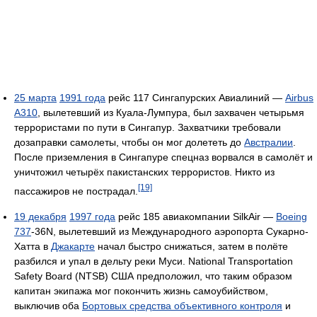
25 марта
1991 года
рейс 117 Сингапурских Авиалиний —
Airbus
A310
, вылетевший из Куала-Лумпура, был захвачен четырьмя
террористами по пути в Сингапур. Захватчики требовали
дозаправки самолеты, чтобы он мог долететь до
Австралии
.
После приземления в Сингапуре спецназ ворвался в самолёт и
уничтожил четырёх пакистанских террористов. Никто из
[19]
пассажиров не пострадал.
19 декабря
1997 года
рейс 185 авиакомпании SilkAir —
Boeing
737
-36N, вылетевший из Международного аэропорта Сукарно-
Хатта в
Джакарте
начал быстро снижаться, затем в полёте
разбился и упал в дельту реки Муси. National Transportation
Safety Board (NTSB) США предположил, что таким образом
капитан экипажа мог покончить жизнь самоубийством,
выключив оба
Бортовых средства объективного контроля
и