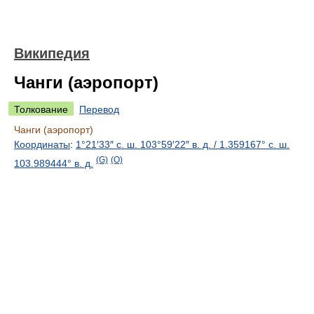
Википедия
Чанги (аэропорт)
Толкование
Перевод
Чанги (аэропорт)
Координаты
:
1°21′33″ с. ш.
103°59′22″ в. д.
/
1.359167° с. ш.
(G)
(O)
103.989444° в. д.