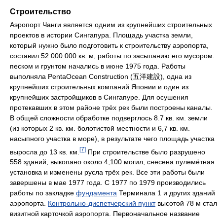
Строительство
Аэропорт Чанги является одним из крупнейших строительных
проектов в истории Сингапура. Площадь участка земли,
который нужно было подготовить к строительству аэропорта,
составил 52 000 000 кв. м, работы по засыпанию его мусором.
песком и грунтом начались в июне 1975 года. Работы
выполняла PentaOcean Construction (五洋建設), одна из
крупнейших строительных компаний Японии и один из
крупнейших застройщиков в Сингапуре. Для осушения
протекавших в этом районе трёх рек были построены каналы.
В общей сложности обработке подверглось 8.7 кв. км. земли
(из которых 2 кв. км. болотистой местности и 6,7 кв. км.
насыпного участка в море), в результате чего площадь участка
[7]
выросла до 13 кв. км.
При строительстве было разрушено
558 зданий, выкопано около 4,100 могил, снесена пулемётная
установка и изменены русла трёх рек. Все эти работы были
завершены в мае 1977 года. С 1977 по 1979 производились
работы по закладке
фундамента
Терминала 1 и других зданий
аэропорта.
Контрольно-диспетчерский пункт
высотой 78 м стал
визитной карточкой аэропорта. Первоначальное название