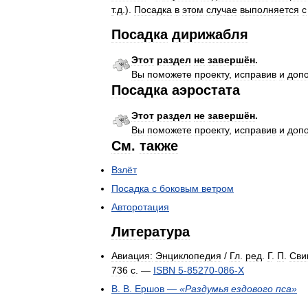
т
.
д
.).
Посадка
в
этом
случае
выполняется
с
Посадка
дирижабля
Этот
раздел
не
завершён
.
Вы
поможете
проекту
,
исправив
и
доп
Посадка
аэростата
Этот
раздел
не
завершён
.
Вы
поможете
проекту
,
исправив
и
доп
См
.
также
Взлёт
Посадка
с
боковым
ветром
Авторотация
Литература
Авиация:
Энциклопедия
/
Гл
.
ред
.
Г
.
П
.
Сви
736
с
. —
ISBN
5
-
85270
-
086
-
X
В
.
В
.
Ершов
—
«
Раздумья
ездового
пса
»