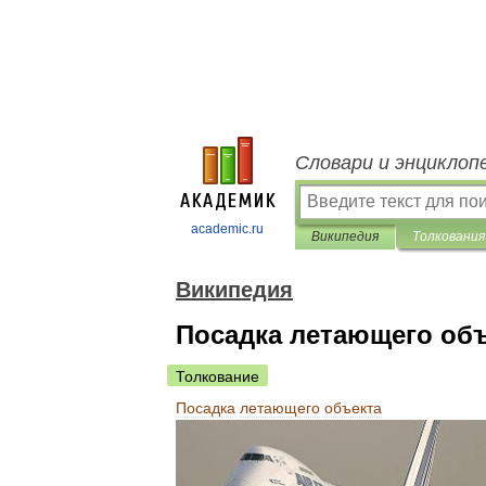
Словари и энциклоп
academic.ru
Википедия
Толкования
Википедия
Посадка летающего об
Толкование
Посадка
летающего
объекта