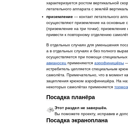
характеризуется
ростом
вертикальной
ско
летательного
аппарата
с
землёй
вертикал
приземление
—
контакт
летательного
апп
осуществляют
приземление
на
основные
(
приземление
на
три
точки
);
приземление
привести
к
повторному
отделению
самолё
В
отдельных
случаях
для
уменьшения
пос
а
в
отдельных
случаях
и
без
полного
выра
осуществляется
при
помощи
специальных
авианосец
применяются
аэрофинишёры
истребитель
цепляется
специальным
крюк
самолёта
.
Примечательно
,
что
в
момент
к
зацепления
крюком
аэрофинишёра
.
На
на
некоторых
самолётах
применяется
тормоз
Посадка
планёра
Этот
раздел
не
завершён
.
Вы
поможете
проекту
,
исправив
и
доп
Посадка
экраноплана