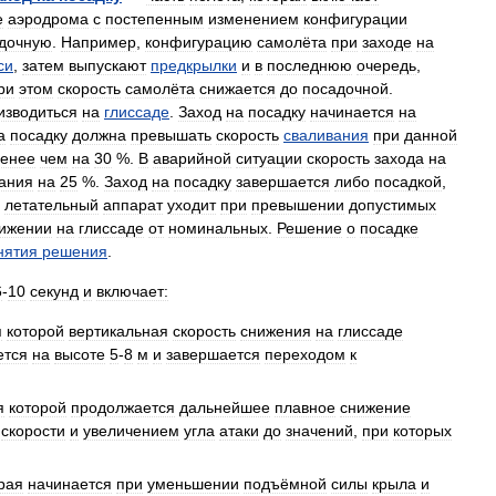
е
аэродрома
с
постепенным
изменением
конфигурации
дочную
.
Например
,
конфигурацию
самолёта
при
заходе
на
си
,
затем
выпускают
предкрылки
и
в
последнюю
очередь
,
ри
этом
скорость
самолёта
снижается
до
посадочной
.
изводиться
на
глиссаде
.
Заход
на
посадку
начинается
на
а
посадку
должна
превышать
скорость
сваливания
при
данной
енее
чем
на
30
%.
В
аварийной
ситуации
скорость
захода
на
ания
на
25
%.
Заход
на
посадку
завершается
либо
посадкой
,
летательный
аппарат
уходит
при
превышении
допустимых
ижении
на
глиссаде
от
номинальных
.
Решение
о
посадке
нятия
решения
.
6
-
10
секунд
и
включает:
я
которой
вертикальная
скорость
снижения
на
глиссаде
ется
на
высоте
5
-
8
м
и
завершается
переходом
к
я
которой
продолжается
дальнейшее
плавное
снижение
скорости
и
увеличением
угла
атаки
до
значений
,
при
которых
рая
начинается
при
уменьшении
подъёмной
силы
крыла
и