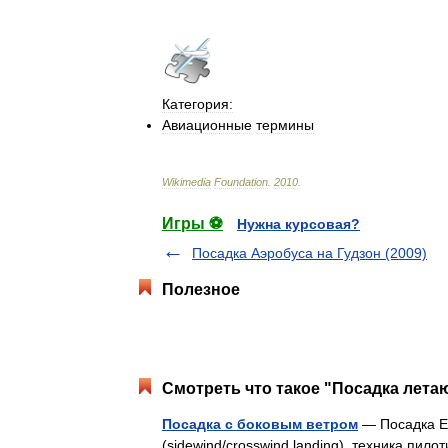
Категория:
Авиационные
термины
Wikimedia
Foundation
.
2010
.
Игры ⚽
Нужна курсовая?
Посадка Аэробуса на Гудзон (2009)
Полезное
Смотреть что такое "Посадка лета
Посадка с боковым ветром
— Посадка E 
(sidewind/crosswind landing) техника пил