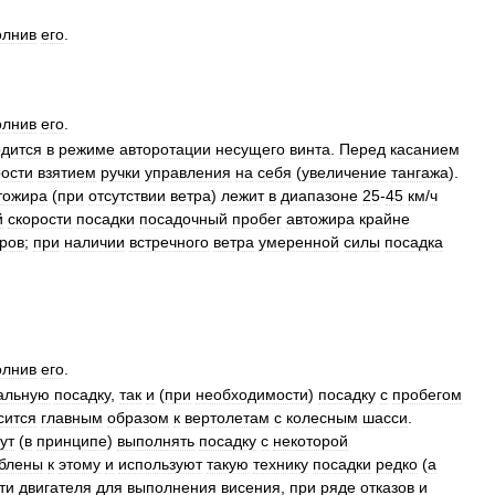
олнив
его
.
олнив
его
.
одится
в
режиме
авторотации
несущего
винта
.
Перед
касанием
рости
взятием
ручки
управления
на
себя
(
увеличение
тангажа
).
тожира
(
при
отсутствии
ветра
)
лежит
в
диапазоне
25
-
45
км
/
ч
й
скорости
посадки
посадочный
пробег
автожира
крайне
ров
;
при
наличии
встречного
ветра
умеренной
силы
посадка
олнив
его
.
альную
посадку
,
так
и
(
при
необходимости
)
посадку
с
пробегом
сится
главным
образом
к
вертолетам
с
колесным
шасси
.
ут
(
в
принципе
)
выполнять
посадку
с
некоторой
блены
к
этому
и
используют
такую
технику
посадки
редко
(
а
ти
двигателя
для
выполнения
висения
,
при
ряде
отказов
и