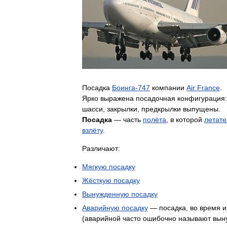
Посадка
Боинга
-
747
компании
Air
France
.
Ярко
выражена
посадочная
конфигурация:
шасси
,
закрылки
,
предкрылки
выпущены
.
Посадка
—
часть
полёта
,
в
которой
летат
взлёту
.
Различают:
Мягкую
посадку
Жёсткую
посадку
Вынужденную
посадку
Аварийную
посадку
—
посадка
,
во
время
и
(
аварийной
часто
ошибочно
называют
вын