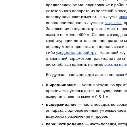
предпосадочное
маневрирование
в
район
летательного
аппарата
из
полётной
в
поса
посадку
начинают
изменять
с
выпуска
шас
иногда
постепенно
,
выпускают
закрылки
,
п
Завершение
выпуска
закрылков
может
про
высоте
не
менее
400
м
.
Скорость
захода
н
конфигурации
летательного
аппарата
не
м
посадку
может
превышать
скорость
свалив
либо
уходом
на
второй
круг
.
На
второй
круг
отклонений
параметров
траектории
при
сн
пилот
обязан
принять
не
ниже
высоты
при
Воздушная
часть
посадки
длится
порядка
выравнивание
—
часть
посадки
,
во
врем
практически
уменьшается
до
нуля
;
начина
выдерживанию
на
высоте
0
,
5
-
1
м
.
выдерживание
—
часть
посадки
,
во
врем
аппарата
с
одновременным
уменьшением
возможно
приземление
и
пробег
.
парашютирование
—
часть
посадки
,
кото