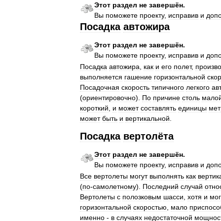
Этот
раздел
не
завершён
.
Вы
поможете
проекту
,
исправив
и
доп
Посадка
автожира
Этот
раздел
не
завершён
.
Вы
поможете
проекту
,
исправив
и
доп
Посадка
автожира
,
как
и
его
полет
,
произв
выполняется
гашение
горизонтальной
ско
Посадочная
скорость
типичного
легкого
ав
(
ориентировочно
).
По
причине
столь
мало
короткий
,
и
может
составлять
единицы
мет
может
быть
и
вертикальной
.
Посадка
вертолёта
Этот
раздел
не
завершён
.
Вы
поможете
проекту
,
исправив
и
доп
Все
вертолеты
могут
выполнять
как
вертик
(
по
-
самолетному
).
Последний
случай
отно
Вертолеты
с
полозковым
шасси
,
хотя
и
мог
горизонтальной
скоростью
,
мало
приспосо
именно
-
в
случаях
недостаточной
мощнос