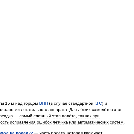
ты
15
м
над
торцом
ВПП
(
в
случае
стандартной
КГС
)
и
остановки
летательного
аппарата
.
Для
лёгких
самолётов
этап
осадка
—
самый
сложный
этап
полёта
,
так
как
при
ость
исправления
ошибок
лётчика
или
автоматических
систем
.
аход
на
посадку
—
часть
полёта
,
которая
включает