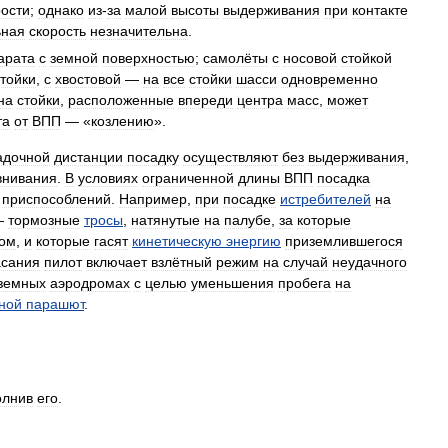
рости
;
однако
из
-
за
малой
высоты
выдерживания
при
контакте
ьная
скорость
незначительна
.
арата
с
земной
поверхностью
;
самолёты
с
носовой
стойкой
стойки
,
с
хвостовой
—
на
все
стойки
шасси
одновременно
на
стойки
,
расположенные
впереди
центра
масс
,
может
та
от
ВПП
— «
козлению
».
адочной
дистанции
посадку
осуществляют
без
выдерживания
,
внивания
.
В
условиях
ограниченной
длины
ВПП
посадка
приспособлений
.
Например
,
при
посадке
истребителей
на
—
тормозные
тросы
,
натянутые
на
палубе
,
за
которые
ом
,
и
которые
гасят
кинетическую
энергию
приземлившегося
асания
пилот
включает
взлётный
режим
на
случай
неудачного
земных
аэродромах
с
целью
уменьшения
пробега
на
ной
парашют
.
олнив
его
.