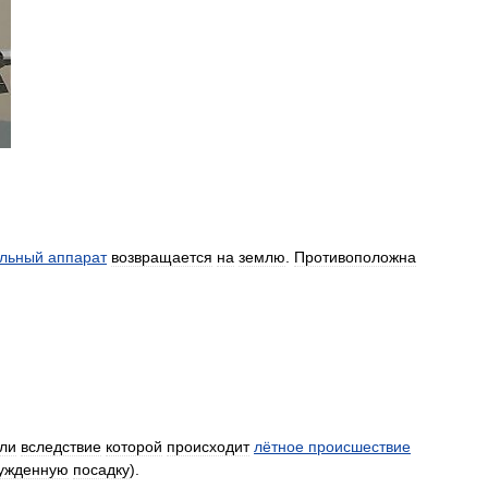
ельный
аппарат
возвращается
на
землю
.
Противоположна
ли
вследствие
которой
происходит
лётное
происшествие
ужденную
посадку
).