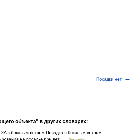
Посадки нет
ющего объекта" в других словарях:
3A с боковым ветром Посадка с боковым ветром
отирования на посадке при вет …
Википедия