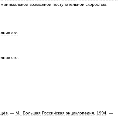
минимальной
возможной
поступательной
скоростью
.
олнив
его
.
олнив
его
.
щёв
. —
М
.
:
Большая
Российская
энциклопедия
,
1994
. —