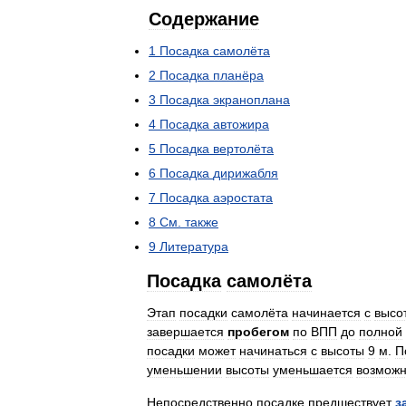
Содержание
1
Посадка
самолёта
2
Посадка
планёра
3
Посадка
экраноплана
4
Посадка
автожира
5
Посадка
вертолёта
6
Посадка
дирижабля
7
Посадка
аэростата
8
См
.
также
9
Литература
Посадка
самолёта
Этап
посадки
самолёта
начинается
с
высо
завершается
пробегом
по
ВПП
до
полной
посадки
может
начинаться
с
высоты
9
м
.
П
уменьшении
высоты
уменьшается
возможн
Непосредственно
посадке
предшествует
з