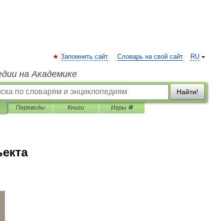
Запомнить сайт
Словарь на свой сайт
RU
едии на Академике
Найти!
Переводы
Книги
Игры ⚽
ъекта