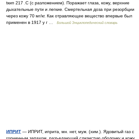
tкип 217 .С (с разложением). Поражает глаза, кожу, верхние
дыхательные пути и легкие. Смертельная доза при резорбции
через кожу 70 мг/кг. Как отравляющее вещество впервые был
применен в 1917 у г …
Большой Энциклопедический словарь
ИПРИТ
— ИПРИТ, иприта, мн. нет, муж. (хим.). Ядовитый газ с
горчичным запахом, разъедающий слизистую оболочку и кожу.