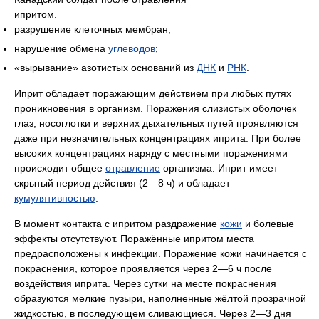
ипритом.
разрушение клеточных мембран;
нарушение обмена
углеводов
;
«вырывание» азотистых оснований из
ДНК
и
РНК
.
Иприт обладает поражающим действием при любых путях
проникновения в организм. Поражения слизистых оболочек
глаз, носоглотки и верхних дыхательных путей проявляются
даже при незначительных концентрациях иприта. При более
высоких концентрациях наряду с местными поражениями
происходит общее
отравление
организма. Иприт имеет
скрытый период действия (2—8 ч) и обладает
кумулятивностью
.
В момент контакта с ипритом раздражение
кожи
и болевые
эффекты отсутствуют. Поражённые ипритом места
предрасположены к инфекции. Поражение кожи начинается с
покраснения, которое проявляется через 2—6 ч после
воздействия иприта. Через сутки на месте покраснения
образуются мелкие пузыри, наполненные жёлтой прозрачной
жидкостью, в последующем сливающиеся. Через 2—3 дня