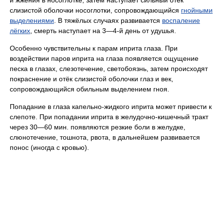
слизистой оболочки носоглотки, сопровождающийся
гнойными
выделениями
. В тяжёлых случаях развивается
воспаление
лёгких
, смерть наступает на 3—4-й день от удушья.
Особенно чувствительны к парам иприта глаза. При
воздействии паров иприта на глаза появляется ощущение
песка в глазах, слезотечение, светобоязнь, затем происходят
покраснение и отёк слизистой оболочки глаз и век,
сопровождающийся обильным выделением гноя.
Попадание в глаза капельно-жидкого иприта может привести к
слепоте. При попадании иприта в желудочно-кишечный тракт
через 30—60 мин. появляются резкие боли в желудке,
слюнотечение, тошнота, рвота, в дальнейшем развивается
понос (иногда с кровью).