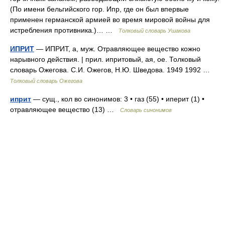
(По имени бельгийского гор. Ипр, где он был впервые
применен германской армией во время мировой войны для
истребления противника.)… …
Толковый словарь Ушакова
ИПРИТ
— ИПРИТ, а, муж. Отравляющее вещество кожно
нарывного действия. | прил. ипритовый, ая, ое. Толковый
словарь Ожегова. С.И. Ожегов, Н.Ю. Шведова. 1949 1992 …
Толковый словарь Ожегова
иприт
— сущ., кол во синонимов: 3 • газ (55) • иперит (1) •
отравляющее вещество (13) …
Словарь синонимов