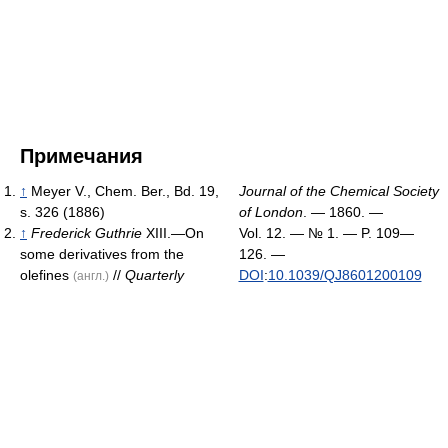
Примечания
↑
Meyer V., Chem. Ber., Bd. 19,
Journal of the Chemical Society
s. 326 (1886)
of London
. — 1860. —
↑
Frederick Guthrie
XIII.—On
Vol. 12. — № 1. — P. 109—
some derivatives from the
126. —
olefines
//
Quarterly
DOI
:
10.1039/QJ8601200109
(англ.)