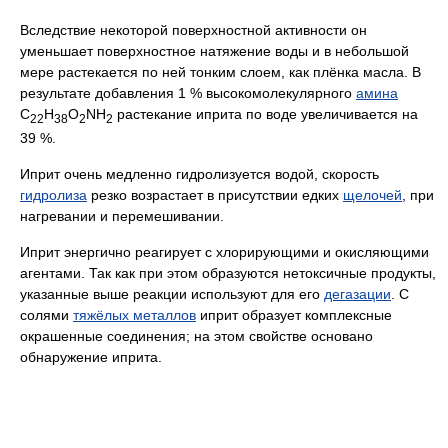
Вследствие некоторой поверхностной активности он
уменьшает поверхностное натяжение воды и в небольшой
мере растекается по ней тонким слоем, как плёнка масла. В
результате добавления 1 % высокомолекулярного
амина
C
H
O
NH
растекание иприта по воде увеличивается на
22
38
2
2
39 %.
Иприт очень медленно гидролизуется водой, скорость
гидролиза
резко возрастает в присутствии едких
щелочей
, при
нагревании и перемешивании.
Иприт энергично реагирует с хлорирующими и окисляющими
агентами. Так как при этом образуются нетоксичные продукты,
указанные выше реакции используют для его
дегазации
. С
солями
тяжёлых металлов
иприт образует комплексные
окрашенные соединения; на этом свойстве основано
обнаружение иприта.