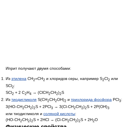
Иприт получают двумя способами:
Из
этилена
CH
=CH
и хлоридов серы, например S
Cl
или
2
2
2
2
SCl
:
2
SCl
+ 2 C
H
→ (ClCH
CH
)
S
2
2
4
2
2
2
Из
тиодигликоля
S(CH
CH
OH)
и
трихлорида фосфора
PCl
:
2
2
2
3
3(HO-CH
CH
)
S + 2PCl
→ 3(Cl-CH
CH
)
S + 2P(OH)
2
2
2
3
2
2
2
3
или тиодигликоля и
соляной кислоты
:
(HO-CH
CH
)
S + 2HCl → (Cl-CH
CH
)
S + 2H
O
2
2
2
2
2
2
2
Физические свойства