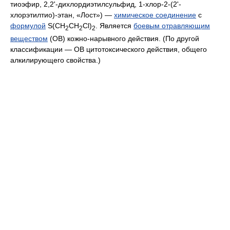
тиоэфир, 2,2'-дихлордиэтилсульфид, 1-хлор-2-(2'-
хлорэтилтио)-этан, «Лост») —
химическое соединение
с
формулой
S(CH
CH
Cl)
. Является
боевым отравляющим
2
2
2
веществом
(ОВ) кожно-нарывного действия. (По другой
классификации — ОВ цитотоксического действия, общего
алкилирующего свойства.)