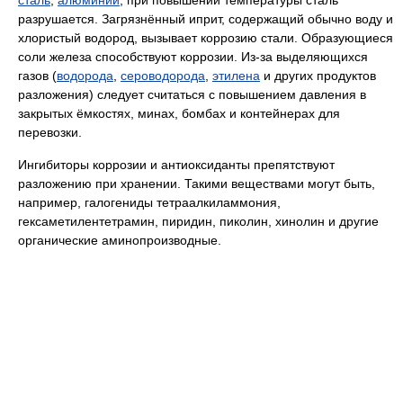
сталь
,
алюминий
; при повышении температуры сталь
разрушается. Загрязнённый иприт, содержащий обычно воду и
хлористый водород, вызывает коррозию стали. Образующиеся
соли железа способствуют коррозии. Из-за выделяющихся
газов (
водорода
,
сероводорода
,
этилена
и других продуктов
разложения) следует считаться с повышением давления в
закрытых ёмкостях, минах, бомбах и контейнерах для
перевозки.
Ингибиторы коррозии и антиоксиданты препятствуют
разложению при хранении. Такими веществами могут быть,
например, галогениды тетраалкиламмония,
гексаметилентетрамин, пиридин, пиколин, хинолин и другие
органические аминопроизводные.