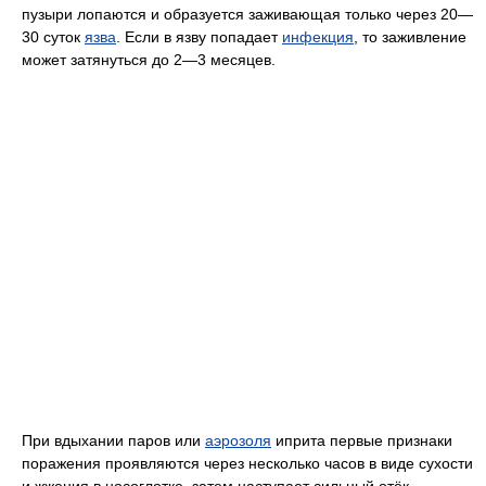
пузыри лопаются и образуется заживающая только через 20—
30 суток
язва
. Если в язву попадает
инфекция
, то заживление
может затянуться до 2—3 месяцев.
При вдыхании паров или
аэрозоля
иприта первые признаки
поражения проявляются через несколько часов в виде сухости
и жжения в носоглотке, затем наступает сильный отёк