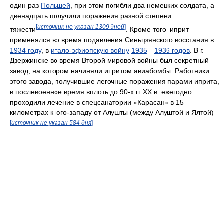
один раз
Польшей
, при этом погибли два немецких солдата, а
двенадцать получили поражения разной степени
[
источник не указан 1309 дней
]
тяжести
. Кроме того, иприт
применялся во время подавления Синьцзянского восстания в
1934 году
, в
итало-эфиопскую войну
1935
—
1936 годов
. В г.
Дзержинске во время Второй мировой войны был секретный
завод, на котором начиняли ипритом авиабомбы. Работники
этого завода, получившие легочные поражения парами иприта,
в послевоенное время вплоть до 90-х гг ХХ в. ежегодно
проходили лечение в спецсанатории «Карасан» в 15
километрах к юго-западу от Алушты (между Алуштой и Ялтой)
[
источник не указан 584 дня
]
.