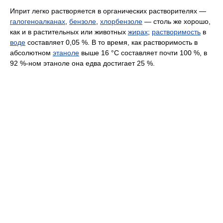
Иприт легко растворяется в органических растворителях —
галогеноалканах
,
бензоле
,
хлорбензоле
— столь же хорошо,
как и в растительных или животных
жирах
;
растворимость
в
воде
составляет 0,05 %. В то время, как растворимость в
абсолютном
этаноле
выше 16 °С составляет почти 100 %, в
92 %-ном этаноле она едва достигает 25 %.