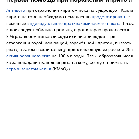
Антидота
при отравлении ипритом пока не существует. Капли
иприта на коже необходимо немедленно
продегазировать
с
помощью
индивидуального противохимического пакета
. Глаза
и нос следует обильно промыть, а рот и горло прополоскать
2 % раствором питьевой соды или чистой водой. При
отравлении водой или пищей, заражённой ипритом, вызвать
рвоту, а затем ввести кашицу, приготовленную из расчёта 25 г
активированного угля
на 100 мл воды. Язвы, образовавшиеся
из-за попадания капель иприта на кожу, следует прижигать
перманганатом калия
(KMnO
).
4