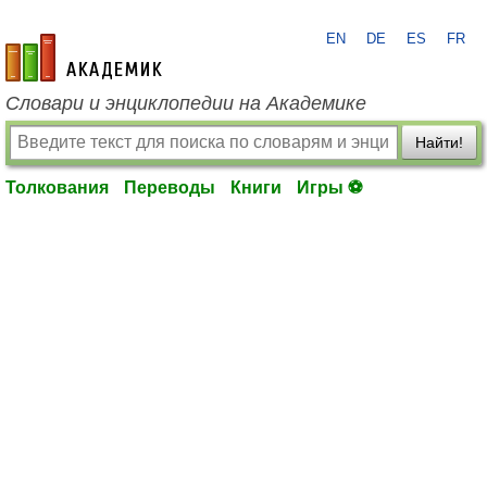
EN
DE
ES
FR
academic.ru
Словари и энциклопедии на Академике
Найти!
Толкования
Переводы
Книги
Игры ⚽