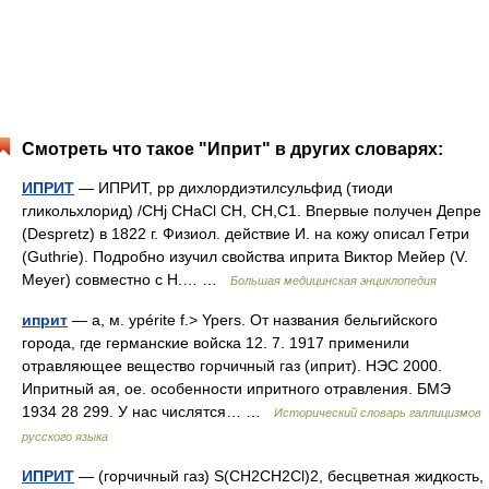
Смотреть что такое "Иприт" в других словарях:
ИПРИТ
— ИПРИТ, рр дихлордиэтилсульфид (тиоди
гликольхлорид) /CHj CHaCl СН, СН,С1. Впервые получен Депре
(Despretz) в 1822 г. Физиол. действие И. на кожу описал Гетри
(Guthrie). Подробно изучил свойства иприта Виктор Мейер (V.
Meyer) совместно с Н.… …
Большая медицинская энциклопедия
иприт
— а, м. ypérite f.> Ypers. От названия бельгийского
города, где германские войска 12. 7. 1917 применили
отравляющее вещество горчичный газ (иприт). НЭС 2000.
Ипритный ая, ое. особенности ипритного отравления. БМЭ
1934 28 299. У нас числятся… …
Исторический словарь галлицизмов
русского языка
ИПРИТ
— (горчичный газ) S(CH2CH2Cl)2, бесцветная жидкость,