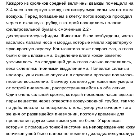
Каждого из кроликов средней величины дважды помещали на
3-4 часа в запертую клетку, вентилируемую сильным потоком
воздуха. Перед попаданием в клетку поток воздуха проходил
через стеклянную трубку, в которой находились полоски
фильтровальной бумаги, смоченные 2,2'-
дихлордиэтилсульфидом. Животные были возбуждены, часто
касались лапами носа и морды, которые имели характерную
ярко-красную окраску. Конъюнктива тоже покраснела, а глаза
были очень влажными. Выделение влаги кожей заметно
увеличилось. На следующий день глаза сильно воспалились,
веки склеились гнойными выделениями. Появился сильный
насморк, уши сильно опухли и в слуховом проходе появилось
гнойное воспаление. К вечеру третьего дня животные умерли
от острой пневмонии, распространившейся на оба легких.
Один очень сильный кролик, который несколько часов вдыхал
пары вещества через отверстие воздуховодной трубки, так что
не действовали на поверхность тела, умер уже вечером того
же дня от развившейся пневмонии, поэтому времени для
проявления других симптомов уже не было. У кроликов,
которым с помощью тонкой кисточки на неповрежденную кожу
кончиков ушей было нанесено немного дихлодиэтилсульфида,