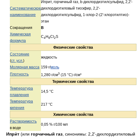
Иприт, горчичный газ, b-дихлордиэтилсульфид, 2,2'-
Систематическое
дихлордиэтиловый тиоэфир, 2,2'-
наименование
дихлордиэтилсульфид, 1-хлор-2-(2'-хлорэтилтио)-
этан
Сокращения
B
Химическая
C
H
Cl
S
4
8
2
формула
Физические свойства
Состояние
жидкость
(
ст. усл.
)
Молярная масса
159 г/
моль
3
Плотность
1,280 г/см
(15 °С) г/см³
Термические свойства
Температура
14,5 °C
плавления
Температура
217 °C
кипения
Химические свойства
Растворимость
0,05 % г/100 мл
в воде
Ипри́т
(или
горчичный газ
, синонимы: 2,2'-дихлордиэтиловый