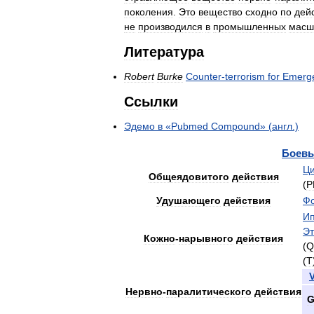
поколения
.
Это
вещество
сходно
по
дей
не
производился
в
промышленных
масш
Литература
Robert
Burke
Counter
-
terrorism
for
Emerg
Ссылки
Эдемо
в
«
Pubmed
Compound
» (
англ
.)
Боев
Ц
Общеядовитого
действия
(
P
Удушающего
действия
Фо
Ип
Эт
Кожно
-
нарывного
действия
(
Q
(
T
Нервно
-
паралитического
действия