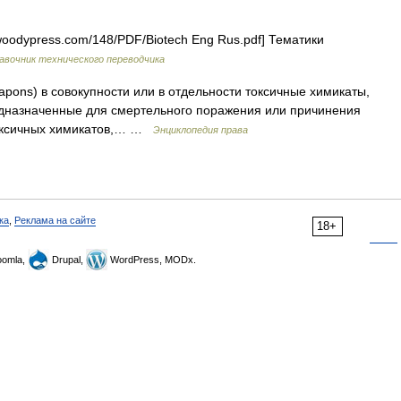
oodypress.com/148/PDF/Biotech Eng Rus.pdf] Тематики
авочник технического переводчика
apons) в совокупности или в отдельности токсичные химикаты,
едназначенные для смертельного поражения или причинения
 токсичных химикатов,… …
Энциклопедия права
ка
,
Реклама на сайте
18+
omla,
Drupal,
WordPress, MODx.