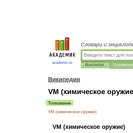
Словари и энциклоп
academic.ru
Википедия
Толкования
Википедия
VM (химическое оружие
Толкование
VM
(
химическое
оружие
)
VM
(
химическое
оружие
)