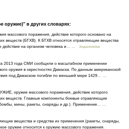
е оружие)" в других словарях:
жия массового поражения, действие которого основано на
ких веществ (БТХВ). К БТХВ относятся отравляющие вещества
е действие на организм человека и… …
Энциклопедия
та 2013 года СМИ сообщили о масштабном применении
кого оружия в окрестностях Дамаска. По данным американской
оружия под Дамаском погибли по меньшей мере 1429… …
Е, оружие массового поражения, действие которого
ских веществ. Главные компоненты боевые отравляющие
абомбы, мины, ракеты, снаряды и др.). Применение… …
ющие вещества и средства их применения (ракеты, снаряды,
кое оружие относится к оружию массового поражения.