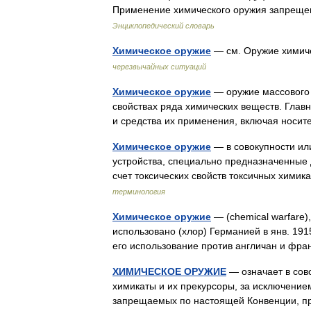
Применение химического оружия запрещ
Энциклопедический словарь
Химическое оружие
— см. Оружие химич
черезвычайных ситуаций
Химическое оружие
— оружие массового 
свойствах ряда химических веществ. Гла
и средства их применения, включая носи
Химическое оружие
— в совокупности ил
устройства, специально предназначенные 
счет токсических свойств токсичных хим
терминология
Химическое оружие
— (chemical warfare)
использовано (хлор) Германией в янв. 1915
его использование против англичан и фра
ХИМИЧЕСКОЕ ОРУЖИЕ
— означает в сово
химикаты и их прекурсоры, за исключением
запрещаемых по настоящей Конвенции, п