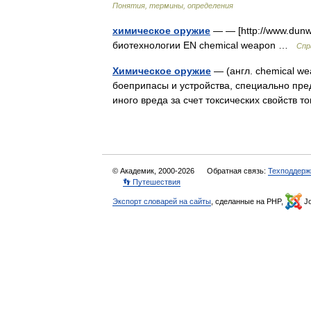
Понятия, термины, определения
химическое оружие
— — [http://www.dunw
биотехнологии EN chemical weapon …
Спр
Химическое оружие
— (англ. chemical we
боеприпасы и устройства, специально пр
иного вреда за счет токсических свойств
© Академик, 2000-2026
Обратная связь:
Техподдерж
👣 Путешествия
Экспорт словарей на сайты
, сделанные на PHP,
Jo