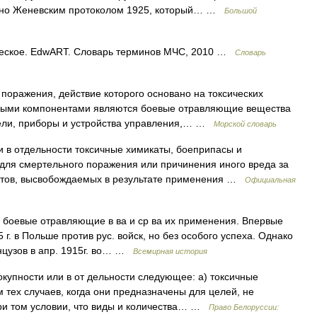
ено Женевским протоколом 1925, который… …
Большой
еское. EdwART. Словарь терминов МЧС, 2010 …
Словарь
поражения, действие которого основано на токсических
вными компонентами являются боевые отравляющие вещества
тели, приборы и устройства управления,… …
Морской словарь
и в отдельности токсичные химикаты, боеприпасы и
для смертельного поражения или причинения иного вреда за
икатов, высвобождаемых в результате применения …
Официальная
, боевые отравляющие в ва и ср ва их применения. Впервые
 г. в Польше против рус. войск, но без особого успеха. Однако
нцузов в апр. 1915г. во… …
Всемирная история
купности или в от дельности следующее: а) токсичные
 тех случаев, когда они предназначены для целей, не
ри том условии, что виды и количества… …
Право Белоруссии: