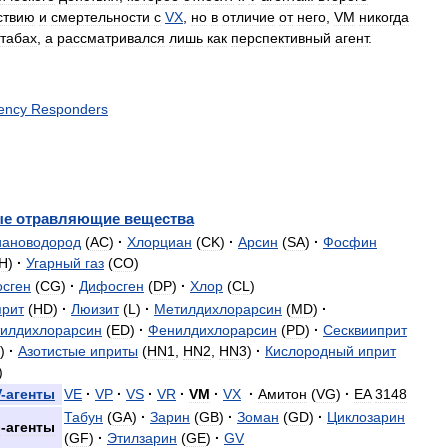
ствию
и
смертельности
с
VX
,
но
в
отличие
от
него
,
VM
никогда
табах
,
а
рассматривался
лишь
как
перспективный
агент
.
ency
Responders
ые
отравляющие
вещества
иановодород
(
AC
)
·
Хлорциан
(
CK
)
·
Арсин
(
SA
)
·
Фосфин
H
)
·
Угарный
газ
(
CO
)
сген
(
CG
)
·
Дифосген
(
DP
)
·
Хлор
(
CL
)
рит
(
HD
)
·
Люизит
(
L
)
·
Метилдихлорарсин
(
MD
)
·
илдихлорарсин
(
ED
)
·
Фенилдихлорарсин
(
PD
)
·
Сесквииприт
)
·
Азотистые
иприты
(
HN1
,
HN2
,
HN3
)
·
Кислородный
иприт
)
V
-
агенты
VE
·
VP
·
VS
·
VR
·
VM
·
VX
·
Амитон
(
VG
)
·
EA
3148
Табун
(
GA
)
·
Зарин
(
GB
)
·
Зоман
(
GD
)
·
Циклозарин
G
-
агенты
(
GF
)
·
Этилзарин
(
GE
)
·
GV