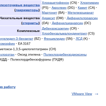
Хлорацетофенон
(
CN
)
·
Хлорпикрин
лезоточивые
вещества
(
PS
)
·
Акролеин
(
DG
)
·
Камит
(
CA
)
·
(
лакриматоры
)
Мартонит
(
BA
)
·
Метилизоцианат
Чихательные
вещества
Адамсит
(
DM
)
·
Дифенилхлорарсин
(
стерниты
)
(
DA
)
·
Дифенилцианарсин
(
DC
)
Дибензоксазепин
(
CR
)
·
Комплексные
Хлорбензальмалондинитрил
(
CS
)
нуклидил
-
3
-
бензилат
(
BZ
)
·
Фенциклидин
(
SN
)
·
ЛСД
(
K
)
·
поморфин
·
EA
3167
метокси
-
1
,
3
,
5
-
циклогептатриен
(
CH
)
хлорэтан
·
Оксид
этилена
·
Полихлордибензодиоксины
ХДД
)
·
Полихлордибензофураны
(
ПХДФ
)
ю работу
VMware View