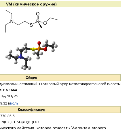
VM
(
химическое
оружие
)
Общие
диэтиламиноэтиловый
,
О
-
этиловый
эфир
метилтиофосфоновой
кислоты
M
,
EA
1664
H
NO
PS
9
22
2
39
,
32
г
/
моль
Классификация
1770
-
86
-
5
CN
(
CC
)
CCSP
(=
O
)(
C
)
OCC
ического
действия
,
которое
относят
к
V
-
агентам
второго