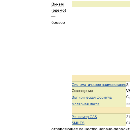
Ви
-
эм
(
эдемо
)
—
боевое
Систематическое
наименование
S
-
Сокращения
V
C
Эмпирическая
формула
Молярная
масса
2
Рег
.
номер
CAS
2
SMILES
C
отравляющее
вещество
нервно
-
паралит