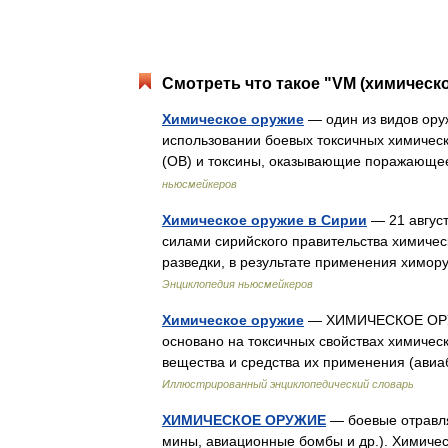
Смотреть что такое "VM (химическо
Химическое оружие
— один из видов ору
использовании боевых токсичных химичес
(ОВ) и токсины, оказывающие поражающе
ньюсмейкеров
Химическое оружие в Сирии
— 21 авгус
силами сирийского правительства химичес
разведки, в результате применения хим
Энциклопедия ньюсмейкеров
Химическое оружие
— ХИМИЧЕСКОЕ ОРУЖИ
основано на токсичных свойствах химиче
вещества и средства их применения (ави
Иллюстрированный энциклопедический словарь
ХИМИЧЕСКОЕ ОРУЖИЕ
— боевые отравля
мины, авиационные бомбы и др.). Химичес