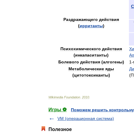
С
Раздражающего
действия
(
ирританты
)
Психохимического
действия
Хи
(
инкапаситанты
)
А
Болевого
действия
(
алгогены
)
1
-
Метаболические
яды
Ди
(
цитотоксиканты
)
(
П
Wikimedia
Foundation
.
2010
.
Игры ⚽
Поможем решить контрольну
VM (операционная система)
Полезное