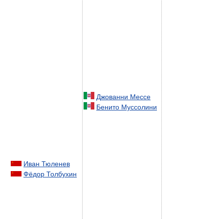
Джованни Мессе
Бенито Муссолини
Иван Тюленев
Фёдор Толбухин