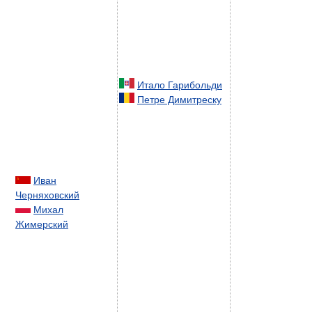
Итало Гарибольди
Петре Димитреску
Иван
Черняховский
Михал
Жимерский