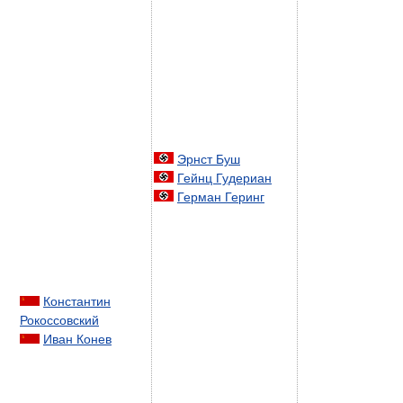
Эрнст Буш
Гейнц Гудериан
Герман Геринг
Константин
Рокоссовский
Иван Конев