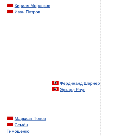
Кирилл Мерецков
Иван Петров
Фердинанд Шёрнер
Эрхард Раус
Маркиан Попов
Семён
Тимошенко