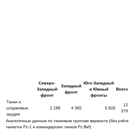
Северо-
Юго-Западный
Западный
Западный
и Южный
Всего
фронт
фронт
фронты
Танки и
12
штурмовые
2 188
4 365
5 826
379
орудия
Аналогичные данные по танковым группам вермахта (без учёта
танкеток Pz-1 и командирских танков Pz.Bef):