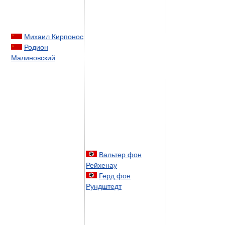
Михаил Кирпонос
Родион
Малиновский
Вальтер фон
Рейхенау
Герд фон
Рундштедт