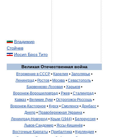
Владимир
Стойчев
Иосип Броз Тито
Великая Отечественная война
Вторжение в СССР
•
Карелия
•
Заполярье
•
Ленинград
•
Ростов
•
Москва
•
Севастополь
•
Барвенково-Лозовая
•
Харьков
•
Воронеж-Ворошиловград
•
Ржев
•
Сталинград
•
Кавказ
•
Великие Луки
•
Острогожск-Россошь
•
Воронеж-Касторное
•
Курск
•
Смоленск
•
Донбасс
•
Днепр
•
Правобережная Украина
•
Ленинград-Новгород
•
Крым (1944)
•
Белоруссия
•
Львов-Сандомир
•
Яссы-Кишинёв
•
Восточные Карпаты
•
Прибалтика
•
Курляндия
•