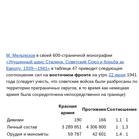
М. Мельтюхов
в своей 600-страничной монографии
«Упущенный шанс Сталина. Советский Союз и борьба за
Европу: 1939—1941»
в таблице 47 приводит следующее
соотношение сил на
восточном фронте
на утро
22 июня
1941
года (следует учесть, что советские войска были разбросаны по
территории приграничных округов, в то время как немецкая
армия была сосредоточена непосредственно на границе):
Красная
Противник
Соотношение
армия
Дивизии
190
166
1,1 : 1
Личный состав
3 289 851
4 306 800
1 : 1,3
Орудия и миномёты
59 787
42 601
1,4 : 1