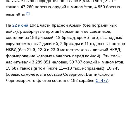
на СССР было сосредоточено свыше 5,5 млн чел., 3 712
танков, 47 260 полевых орудий и миномётов, 4 950 боевых
[5]
самолётов
.
На
22 июня
1941 части Красной Армии (без пограничных
войск), развёрнутые против Германии и её союзников,
состояли из 186 дивизий, 19 бригад; кроме того, в западных
округах имелось 7 дивизий, 2 бригады и 11 отдельных полков
НКВД (без 21-й, 22-й и 23-й мотострелковых дивизий НКВД,
формирование которых началось перед войной). Эти силы
насчитывали 3 289 851 человек, 59 787 орудий и миномётов,
15 687 танков (в том числе 11—13 тыс. исправных), 10 743
боевых самолётов; в составе Северного, Балтийского и
Черноморского флотов состояло 182 корабля
С. 477
.