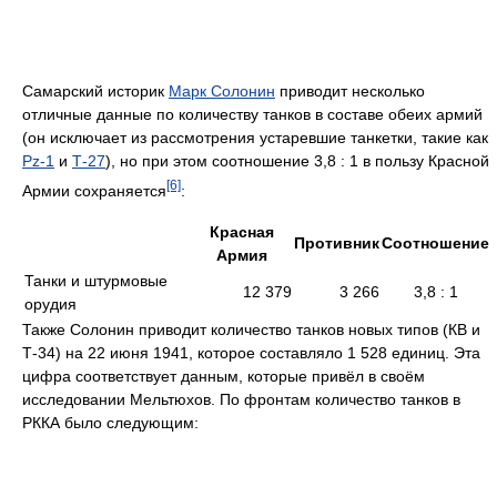
Самарский историк
Марк Солонин
приводит несколько
отличные данные по количеству танков в составе обеих армий
(он исключает из рассмотрения устаревшие танкетки, такие как
Pz-1
и
Т-27
), но при этом соотношение 3,8 : 1 в пользу Красной
[6]
Армии сохраняется
:
Красная
Противник
Соотношение
Армия
Танки и штурмовые
12 379
3 266
3,8 : 1
орудия
Также Солонин приводит количество танков новых типов (КВ и
Т-34) на 22 июня 1941, которое составляло 1 528 единиц. Эта
цифра соответствует данным, которые привёл в своём
исследовании Мельтюхов. По фронтам количество танков в
РККА было следующим: