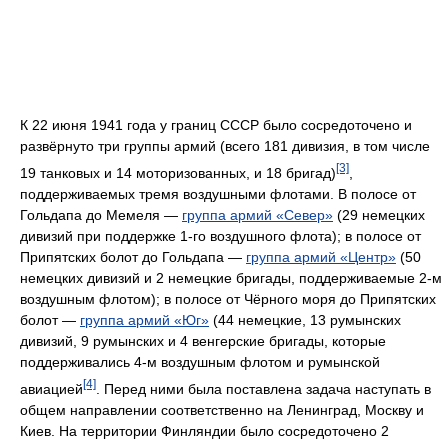
К 22 июня 1941 года у границ СССР было сосредоточено и
развёрнуто три группы армий (всего 181 дивизия, в том числе
[3]
19 танковых и 14 моторизованных, и 18 бригад)
,
поддерживаемых тремя воздушными флотами. В полосе от
Гольдапа до Мемеля —
группа армий «Север»
(29 немецких
дивизий при поддержке 1-го воздушного флота); в полосе от
Припятских болот до Гольдапа —
группа армий «Центр»
(50
немецких дивизий и 2 немецкие бригады, поддерживаемые 2-м
воздушным флотом); в полосе от Чёрного моря до Припятских
болот —
группа армий «Юг»
(44 немецкие, 13 румынских
дивизий, 9 румынских и 4 венгерские бригады, которые
поддерживались 4-м воздушным флотом и румынской
[4]
авиацией
. Перед ними была поставлена задача наступать в
общем направлении соответственно на Ленинград, Москву и
Киев. На территории Финляндии было сосредоточено 2