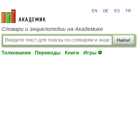
EN
DE
ES
FR
academic.ru
Словари и энциклопедии на Академике
Найти!
Толкования
Переводы
Книги
Игры ⚽