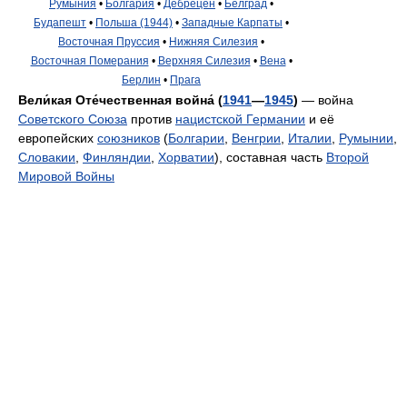
Румыния
•
Болгария
•
Дебрецен
•
Белград
•
Будапешт
•
Польша (1944)
•
Западные Карпаты
•
Восточная Пруссия
•
Нижняя Силезия
•
Восточная Померания
•
Верхняя Силезия
•
Вена
•
Берлин
•
Прага
Вели́кая Оте́чественная война́ (
1941
—
1945
)
— война
Советского Союза
против
нацистской Германии
и её
европейских
союзников
(
Болгарии
,
Венгрии
,
Италии
,
Румынии
,
Словакии
,
Финляндии
,
Хорватии
), составная часть
Второй
Мировой Войны