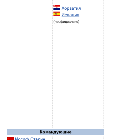
Хорватия
Испания
(неофициально)
Командующие
Иосиф Сталин