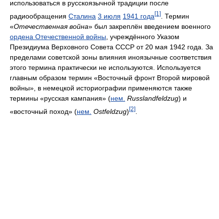
использоваться в русскоязычной традиции после
[1]
радиообращения
Сталина
3 июля
1941 года
. Термин
«
Отечественная война
» был закреплён введением военного
ордена Отечественной войны
, учреждённого Указом
Президиума Верховного Совета СССР от 20 мая 1942 года. За
пределами советской зоны влияния иноязычные соответствия
этого термина практически не используются. Используется
главным образом термин «Восточный фронт Второй мировой
войны», в немецкой историографии применяются также
термины «русская кампания» (
нем.
Russlandfeldzug
) и
[2]
«восточный поход» (
нем.
Ostfeldzug
)
.