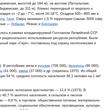
урземская
,
высотой
до
184
м
),
на
востоке
(
Латгальская
,
Видземская
,
до
311
м
).
Климат
переходный
от
морского
к
января
от
−2
до
−7
°
С
,
июля
16
-
18
°
С
.
Осадков
500
—
800
мм
в
нта
,
Гауя
.
Озёра
занимают
1
,
5
%
территории
(
свыше
3000
озёр
ные
—
Лубанас
,
Резнас
и
Буртниеку
.
ялось
в
рамках
координируемой
Госпланом
Латвийской
CCP
и
рационального
использования
ресурсов
республики
.
Были
льный
парк
«
Гауя
»,
поставлены
под
охрану
геологические
и
).
В
республике
жили
и
русские
(
705
000
),
белорусы
(
95
000
),
цы
(
41
000
),
евреи
(
37
000
)
и
др
. (
перепись
1970
).
Из
общей
щин
54
%,
средняя
плотность
населения
38
,
1
человек
на
1
км
²
селения
,
колхозное
крестьянство
—
12
,
4
% (
1973
).
В
о
40
,
7
%
занятого
населения
,
в
сельском
и
лесном
зи
—
8
,
8
%,
в
торговле
,
общественном
питании
,
материально
-
охранении
,
социальном
обеспечении
,
просвещении
,
культуре
,