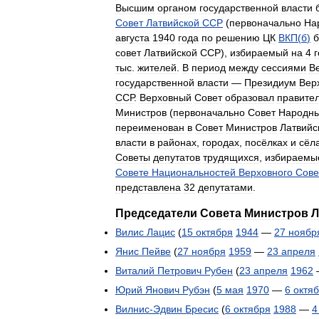
Высшим
органом
государственной
власти
Совет
Латвийской
ССР
(
первоначально
На
августа
1940
года
по
решению
ЦК
ВКП
(
б
)
совет
Латвийской
ССР
),
избираемый
на
4
тыс
.
жителей
.
В
период
между
сессиями
В
государственной
власти
—
Президиум
Вер
ССР
.
Верховный
Совет
образовал
правите
Министров
(
первоначально
Совет
Народн
переименован
в
Совет
Министров
Латвийс
власти
в
районах
,
городах
,
посёлках
и
сёл
Советы
депутатов
трудящихся
,
избираемы
Совете
Национальностей
Верховного
Сове
представлена
32
депутатами
.
Председатели
Совета
Министров
Л
Вилис
Лацис
(
15
октября
1944
—
27
ноябр
Янис
Пейве
(
27
ноября
1959
—
23
апреля
Виталий
Петрович
Рубен
(
23
апреля
1962
Юрий
Янович
Рубэн
(
5
мая
1970
—
6
октя
Вилнис
-
Эдвин
Бресис
(
6
октября
1988
—
4