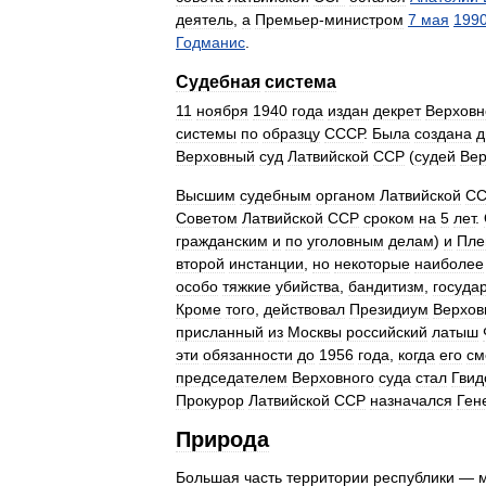
деятель
,
а
Премьер
-
министром
7
мая
199
Годманис
.
Судебная
система
11
ноября
1940
года
издан
декрет
Верховн
системы
по
образцу
СССР
.
Была
создана
д
Верховный
суд
Латвийской
ССР
(
судей
Вер
Высшим
судебным
органом
Латвийской
С
Советом
Латвийской
ССР
сроком
на
5
лет
.
гражданским
и
по
уголовным
делам
)
и
Пле
второй
инстанции
,
но
некоторые
наиболее
особо
тяжкие
убийства
,
бандитизм
,
госуда
Кроме
того
,
действовал
Президиум
Верхов
присланный
из
Москвы
российский
латыш
эти
обязанности
до
1956
года
,
когда
его
см
председателем
Верховного
суда
стал
Гвид
Прокурор
Латвийской
ССР
назначался
Ген
Природа
Большая
часть
территории
республики
—