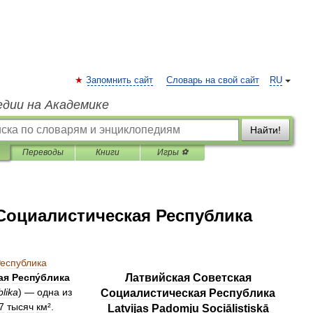
Запомнить сайт
Словарь на свой сайт
RU
едии на Академике
Найти!
Переводы
Книги
Игры ⚽
Социалистическая Республика
еспублика
ая
Респу́блика
Латвийская
Советская
lika
) —
одна
из
Социалистическая
Республика
7
тысяч
км
².
Latvijas
Padomju
Sociālistiskā