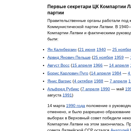
Первые
секретари
ЦК
Компартии
Л
партии
Правительственные
органы
работали
под
Коммунистической
партии
Латвии
.
В
1940
Компартии
Латвии
и
фактическими
руково
были:
Ян
Калнберзин
(
21
июня
1940
—
25
ноябр
Арвид
Янович
Пельше
(
25
ноября
1959
—
Август
Восс
(
15
апреля
1966
—
14
апреля
Борис
Карлович
Пуго
(
14
апреля
1984
—
4
Янис
Вагрис
(
4
октября
1988
—
7
апреля
1
Альфред
Рубикс
(
7
апреля
1990
—
май
19
августа
1991
)
14
марта
1990
года
положение
о
руководя
отменено
,
и
было
разрешено
образование
выборах
в
Верховный
совет
победили
нек
Компартии
Латвии
на
этом
закончилась
.
П
совета
Латвийской
ССР
остался
Анатолий