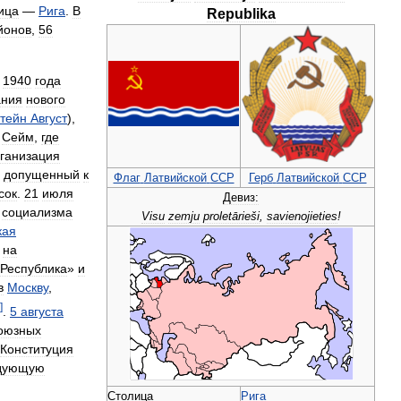
ица
—
Рига
.
В
Republika
йонов
,
56
1940
года
ания
нового
тейн
Август
),
Сейм
,
где
ганизация
,
допущенный
к
Флаг
Латвийской
ССР
Герб
Латвийской
ССР
сок
.
21
июля
Девиз:
социализма
Visu
zemju
proletārieši
,
savienojieties
!
кая
на
Республика
»
и
в
Москву
,
]
.
5
августа
оюзных
Конституция
дующую
Столица
Рига