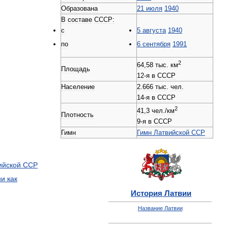
Образована
21
июля
1940
В
составе
СССР:
с
5
августа
1940
по
6
сентября
1991
2
64
,
58
тыс
.
км
Площадь
12
-
я
в
СССР
Население
2
.
666
тыс
.
чел
.
14
-
я
в
СССР
2
41
,
3
чел
./
км
Плотность
9
-
я
в
СССР
Гимн
Гимн
Латвийской
ССР
ийской
ССР
ии
как
История
Латвии
Название
Латвии