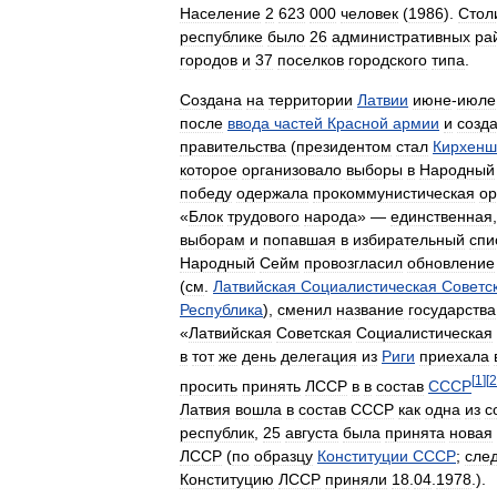
Население
2
623
000
человек
(
1986
).
Стол
республике
было
26
административных
ра
городов
и
37
поселков
городского
типа
.
Создана
на
территории
Латвии
июне
-
июле
после
ввода
частей
Красной
армии
и
созд
правительства
(
президентом
стал
Кирхенш
которое
организовало
выборы
в
Народный
победу
одержала
прокоммунистическая
ор
«
Блок
трудового
народа
» —
единственная
выборам
и
попавшая
в
избирательный
спи
Народный
Сейм
провозгласил
обновление
(
см
.
Латвийская
Социалистическая
Советс
Республика
),
сменил
название
государства
«
Латвийская
Советская
Социалистическая
в
тот
же
день
делегация
из
Риги
приехала
[
1
]
[
2
просить
принять
ЛССР
в
в
состав
СССР
Латвия
вошла
в
состав
СССР
как
одна
из
с
республик
,
25
августа
была
принята
новая
ЛССР
(
по
образцу
Конституции
СССР
;
сле
Конституцию
ЛССР
приняли
18
.
04
.
1978
.).