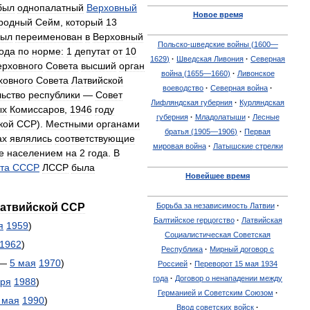
был
однопалатный
Верховный
Новое
время
родный
Сейм
,
который
13
был
переименован
в
Верховный
Польско
-
шведские
войны
(
1600
—
года
по
норме:
1
депутат
от
10
1629
)
·
Шведская
Ливония
·
Северная
ерховного
Совета
высший
орган
война
(
1655
—
1660
)
·
Ливонское
ховного
Совета
Латвийской
воеводство
·
Северная
война
·
льство
республики
—
Совет
Лифляндская
губерния
·
Курляндская
ых
Комиссаров
,
1946
году
губерния
·
Младолатыши
·
Лесные
кой
ССР
).
Местными
органами
братья
(
1905
—
1906
)
·
Первая
ах
являлись
соответствующие
мировая
война
·
Латышские
стрелки
е
населением
на
2
года
.
В
та
СССР
ЛCCP
была
Новейшее
время
атвийской
ССР
Борьба
за
независимость
Латвии
·
Балтийское
герцогство
·
Латвийская
я
1959
)
Социалистическая
Советская
1962
)
Республика
·
Мирный
договор
с
—
5
мая
1970
)
Россией
·
Переворот
15
мая
1934
года
·
Договор
о
ненападении
между
бря
1988
)
Германией
и
Советским
Союзом
·
мая
1990
)
Ввод
советских
войск
·