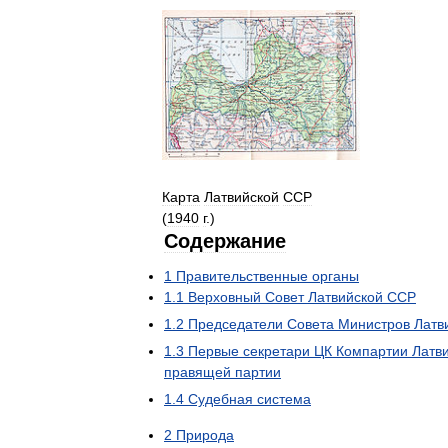
Карта
Латвийской
ССР
(
1940
г
.)
Содержание
1
Правительственные
органы
1
.
1
Верховный
Совет
Латвийской
ССР
1
.
2
Председатели
Совета
Министров
Латв
1
.
3
Первые
секретари
ЦК
Компартии
Латв
правящей
партии
1
.
4
Судебная
система
2
Природа