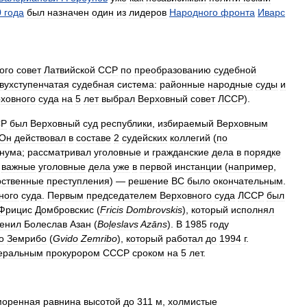
0
года
был
назначен
один
из
лидеров
Народного
фронта
Иварс
ого
совет
Латвийской
ССР
по
преобразованию
судебной
вухступенчатая
судебная
система:
районные
народные
суды
и
ховного
суда
на
5
лет
выбрал
Верховный
совет
ЛССР
).
СР
был
Верховный
суд
республики
,
избираемый
Верховным
Он
действовал
в
составе
2
судейских
коллегий
(
по
нума
;
рассматривал
уголовные
и
гражданские
дела
в
порядке
важные
уголовные
дела
уже
в
первой
инстанции
(
например
,
рственные
преступления
) —
решение
ВС
было
окончательным
.
ного
суда
.
Первым
председателем
Верховного
суда
ЛССР
был
Фрицис
Домбровскис
(
Fricis
Dombrovskis
),
который
исполнял
енил
Болеслав
Азан
(
Boļeslavs
Azāns
).
В
1985
году
о
Земрибо
(
Gvido
Zemribo
),
который
работал
до
1994
г
.
еральным
прокурором
СССР
сроком
на
5
лет
.
моренная
равнина
высотой
до
311
м
,
холмистые