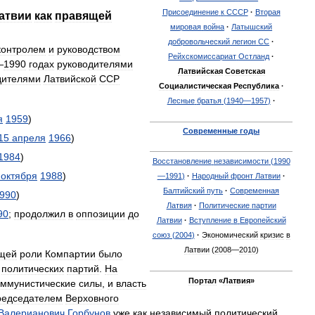
Присоединение
к
СССР
·
Вторая
атвии
как
правящей
мировая
война
·
Латышский
добровольческий
легион
СС
·
контролем
и
руководством
Рейхскомиссариат
Остланд
·
—
1990
годах
руководителями
Латвийская
Советская
дителями
Латвийской
ССР
Социалистическая
Республика
·
Лесные
братья
(
1940
—
1957
)
·
я
1959
)
Современные
годы
15
апреля
1966
)
1984
)
Восстановление
независимости
(
1990
октября
1988
)
—
1991
)
·
Народный
фронт
Латвии
·
Балтийский
путь
·
Современная
990
)
Латвия
·
Политические
партии
90
;
продолжил
в
оппозиции
до
Латвии
·
Вступление
в
Европейский
союз
(
2004
)
·
Экономический
кризис
в
Латвии
(
2008
—
2010
)
щей
роли
Компартии
было
политических
партий
.
На
Портал
«
Латвия
»
оммунистические
силы
,
и
власть
редседателем
Верховного
Валерианович
Горбунов
уже
как
независимый
политический