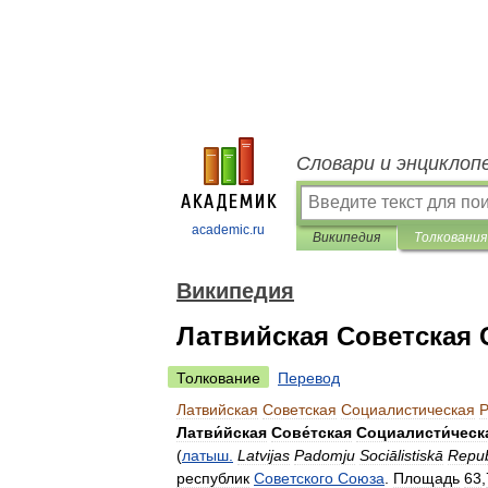
Словари и энциклоп
academic.ru
Википедия
Толкования
Википедия
Латвийская Советская 
Толкование
Перевод
Латвийская
Советская
Социалистическая
Р
Латви́йская
Сове́тская
Социалисти́ческ
(
латыш
.
Latvijas
Padomju
Sociālistiskā
Repub
республик
Советского
Союза
.
Площадь
63
,