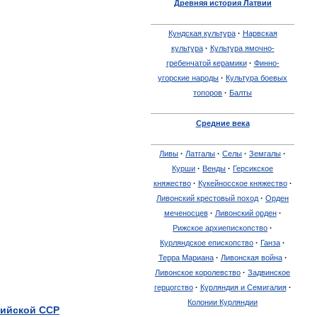
Древняя
история
Латвии
Кундская
культура
·
Нарвская
культура
·
Культура
ямочно
-
гребенчатой
керамики
·
Финно
-
угорские
народы
·
Культура
боевых
топоров
·
Балты
Средние
века
Ливы
·
Латгалы
·
Селы
·
Земгалы
·
Курши
·
Венды
·
Герсикское
княжество
·
Кукейносское
княжество
·
Ливонский
крестовый
поход
·
Орден
меченосцев
·
Ливонский
орден
·
Рижское
архиепископство
·
Курляндское
епископство
·
Ганза
·
Терра
Мариана
·
Ливонская
война
·
Ливонское
королевство
·
Задвинское
герцогство
·
Курляндия
и
Семигалия
·
Колонии
Курляндии
ийской
ССР