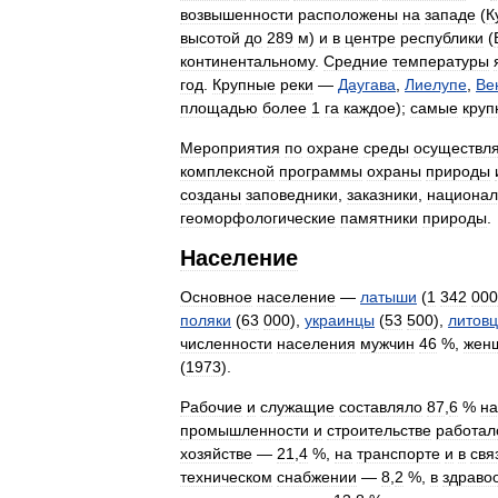
возвышенности
расположены
на
западе
(
К
высотой
до
289
м
)
и
в
центре
республики
(
континентальному
.
Средние
температуры
год
.
Крупные
реки
—
Даугава
,
Лиелупе
,
Ве
площадью
более
1
га
каждое
);
самые
круп
Мероприятия
по
охране
среды
осуществл
комплексной
программы
охраны
природы
созданы
заповедники
,
заказники
,
национа
геоморфологические
памятники
природы
.
Население
Основное
население
—
латыши
(
1
342
000
поляки
(
63
000
),
украинцы
(
53
500
),
литов
численности
населения
мужчин
46
%,
жен
(
1973
).
Рабочие
и
служащие
составляло
87
,
6
%
на
промышленности
и
строительстве
работал
хозяйстве
—
21
,
4
%,
на
транспорте
и
в
свя
техническом
снабжении
—
8
,
2
%,
в
здраво