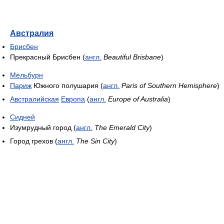
Австралия
Брисбен
Прекрасный Брисбен (
англ.
Beautiful Brisbane
)
Мельбурн
Париж
Южного полушария (
англ.
Paris of Southern Hemisphere
)
Австралийская
Европа
(
англ.
Europe of Australia
)
Сидней
Изумрудный город (
англ.
The Emerald City
)
Город грехов (
англ.
The Sin City
)