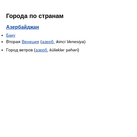
Города по странам
Азербайджан
Баку
Вторая
Венеция
(
азерб.
ikinci Venesiya
)
Город ветров (
азерб.
küləklər şəhəri
)