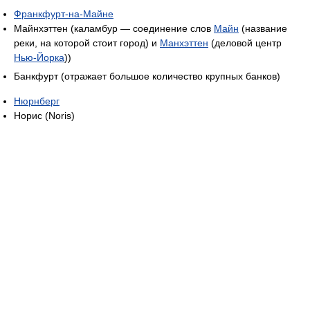
Франкфурт-на-Майне
Майнхэттен (каламбур — соединение слов
Майн
(название
реки, на которой стоит город) и
Манхэттен
(деловой центр
Нью-Йорка
))
Банкфурт (отражает большое количество крупных банков)
Нюрнберг
Норис (Noris)