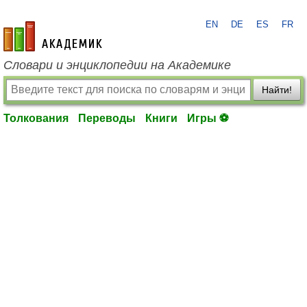
EN
DE
ES
FR
academic.ru
Словари и энциклопедии на Академике
Найти!
Толкования
Переводы
Книги
Игры ⚽