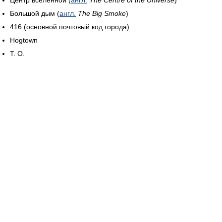
Центр вселенной (
англ.
The Centre of the Universe
)
Большой дым (
англ.
The Big Smoke
)
416 (основной почтовый код города)
Hogtown
Т. О.