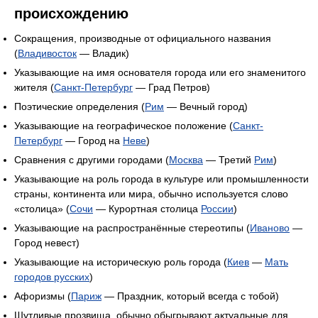
происхождению
Сокращения, производные от официального названия
(
Владивосток
— Владик)
Указывающие на имя основателя города или его знаменитого
жителя (
Санкт-Петербург
— Град Петров)
Поэтические определения (
Рим
— Вечный город)
Указывающие на географическое положение (
Санкт-
Петербург
— Город на
Неве
)
Сравнения с другими городами (
Москва
— Третий
Рим
)
Указывающие на роль города в культуре или промышленности
страны, континента или мира, обычно используется слово
«столица» (
Сочи
— Курортная столица
России
)
Указывающие на распространённые стереотипы (
Иваново
—
Город невест)
Указывающие на историческую роль города (
Киев
—
Мать
городов русских
)
Афоризмы (
Париж
— Праздник, который всегда с тобой)
Шутливые прозвища, обычно обыгрывают актуальные для