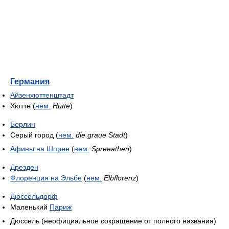
Германия
Айзенхюттенштадт
Хютте (
нем.
Hutte
)
Берлин
Серый город (
нем.
die graue Stadt
)
Афины на Шпрее
(
нем.
Spreeathen
)
Дрезден
Флоренция на Эльбе
(
нем.
Elbflorenz
)
Дюссельдорф
Маленький
Париж
Дюссель (неофициальное сокращение от полного названия)