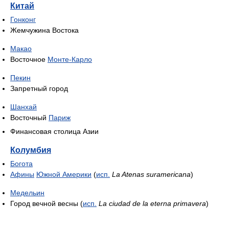
Китай
Гонконг
Жемчужина Востока
Макао
Восточное
Монте-Карло
Пекин
Запретный город
Шанхай
Восточный
Париж
Финансовая столица Азии
Колумбия
Богота
Афины
Южной Америки
(
исп.
La Atenas suramericana
)
Медельин
Город вечной весны (
исп.
La ciudad de la eterna primavera
)