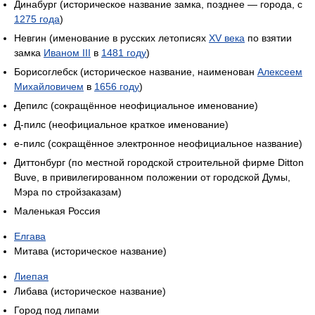
Динабург (историческое название замка, позднее — города, с
1275 года
)
Невгин (именование в русских летописях
XV века
по взятии
замка
Иваном III
в
1481 году
)
Борисоглебск (историческое название, наименован
Алексеем
Михайловичем
в
1656 году
)
Депилс (сокращённое неофициальное именование)
Д-пилс (неофициальное краткое именование)
е-пилс (сокращённое электронное неофициальное название)
Диттонбург (по местной городской строительной фирме Ditton
Buve, в привилегированном положении от городской Думы,
Мэра по стройзаказам)
Маленькая Россия
Елгава
Митава (историческое название)
Лиепая
Либава (историческое название)
Город под липами