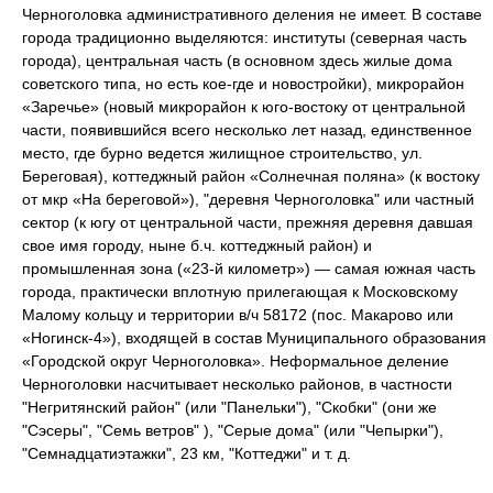
Черноголовка административного деления не имеет. В составе
города традиционно выделяются: институты (северная часть
города), центральная часть (в основном здесь жилые дома
советского типа, но есть кое-где и новостройки), микрорайон
«Заречье» (новый микрорайон к юго-востоку от центральной
части, появившийся всего несколько лет назад, единственное
место, где бурно ведется жилищное строительство, ул.
Береговая), коттеджный район «Солнечная поляна» (к востоку
от мкр «На береговой»), "деревня Черноголовка" или частный
сектор (к югу от центральной части, прежняя деревня давшая
свое имя городу, ныне б.ч. коттеджный район) и
промышленная зона («23-й километр») — самая южная часть
города, практически вплотную прилегающая к Московскому
Малому кольцу и территории в/ч 58172 (пос. Макарово или
«Ногинск-4»), входящей в состав Муниципального образования
«Городской округ Черноголовка». Неформальное деление
Черноголовки насчитывает несколько районов, в частности
"Негритянский район" (или "Панельки"), "Скобки" (они же
"Сэсеры", "Семь ветров" ), "Серые дома" (или "Чепырки"),
"Семнадцатиэтажки", 23 км, "Коттеджи" и т. д.