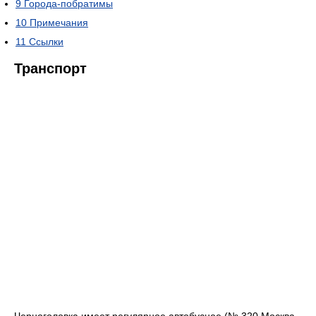
9
Города-побратимы
10
Примечания
11
Ссылки
Транспорт
Черноголовка имеет регулярное автобусное (№ 320 Москва —