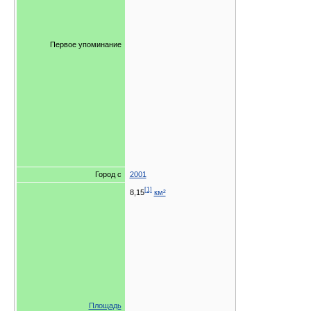
Первое упоминание
Город с
2001
[1]
8,15
км²
Площадь