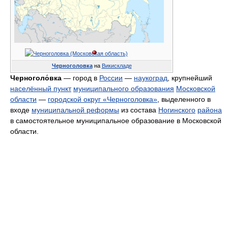
Черноголовка
на
Викискладе
Черноголо́вка
— город в
России
—
наукоград
, крупнейший
населённый пункт
муниципального образования
Московской
области
—
городской округ «Черноголовка»
, выделенного в
входе
муниципальной реформы
из состава
Ногинского
района
в самостоятельное муниципальное образование в Московской
области.