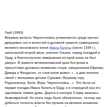
Герб (1993)
Впервые волость Черноголовль упоминается среди прочих
дворцовых сел и волостей в духовной грамоте (завещании)
великого московского князя
Ивана Калиты
(около 1339 г.),
написанной второй жене, княгине Ульяне, перед поездкой в
Орду, в благополучном завершении которой князь не был
уверен. В грамоте великокняжеский дьяк Кострома в
присутствии духовных княжеских отцов, священников Ефрема,
Давида и Феодосия, со слов князя вывел: «...а даю княгине
своей с меньшими детьми Сурожик, Мушкову гору,
Радонежское, Бели, Вора, Черноголовль...». Это была не
первая поездка Ивана Калиты в Орду, и в очередной раз его
одолевали тяжкие думы. Дорога в ханскую Ставку казалась
безвозвратной. Но ехать надо было обязательно, потому как
добиться полноты власти без ярлыка на великое княжение