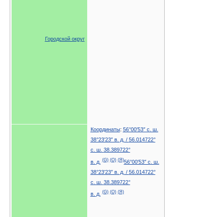
Городской округ
Координаты
:
56°00′53″ с. ш.
38°23′23″ в. д.
/
56.014722°
с. ш.
38.389722°
(G)
(O)
(Я)
в. д.
56°00′53″ с. ш.
38°23′23″ в. д.
/
56.014722°
с. ш.
38.389722°
(G)
(O)
(Я)
в. д.