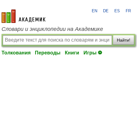
EN
DE
ES
FR
academic.ru
Словари и энциклопедии на Академике
Найти!
Толкования
Переводы
Книги
Игры ⚽