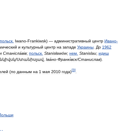
польск
.
Iwano
-
Frankiwsk
) —
административный
центр
Ивано
-
мический
и
культурный
центр
на
западе
Украины
.
До
1962
и
Стан
і
сла́в
і
в
;
польск
.
Stanisławów
;
нем
.
Stanislau
;
идиш
նկիվսկ
/
Ստանիսլավ
,
Іва́но
-
Франк
і
́вск
/
Станислав
).
[
3
]
елей
(
по
данным
на
1
мая
2010
года
)
.
Польши
ны