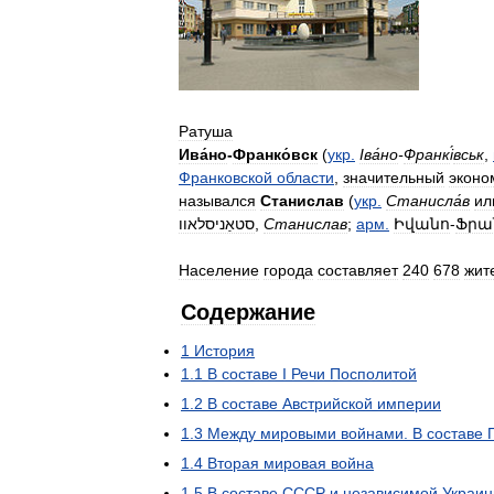
Ратуша
Ива́но
-
Франко́вск
(
укр
.
Іва́но
-
Франк
і
́вськ
,
Франковской
области
,
значительный
эконо
назывался
Станислав
(
укр
.
Станисла́в
ил
סטאַניסלאוו
,
Станислав
;
арм
.
Իվանո
-
Ֆրա
Население
города
составляет
240
678
жит
Содержание
1
История
1
.
1
В
составе
I
Речи
Посполитой
1
.
2
В
составе
Австрийской
империи
1
.
3
Между
мировыми
войнами
.
В
составе
1
.
4
Вторая
мировая
война
1
.
5
В
составе
СССР
и
независимой
Украи