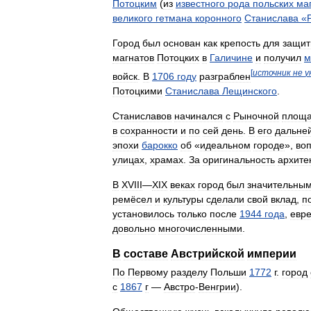
Потоцким
(
из
известного
рода
польских
ма
великого
гетмана
коронного
Станислава
«
Город
был
основан
как
крепость
для
защи
магнатов
Потоцких
в
Галичине
и
получил
м
[
источник
не
у
войск
.
В
1706
году
разграблен
Потоцкими
Станислава
Лещинского
.
Станиславов
начинался
с
Рыночной
площ
в
сохранности
и
по
сей
день
.
В
его
дальне
эпохи
барокко
об
«
идеальном
городе
»,
во
улицах
,
храмах
.
За
оригинальность
архите
В
XVIII
—
XIX
веках
город
был
значительны
ремёсел
и
культуры
сделали
свой
вклад
,
п
установилось
только
после
1944
года
,
евр
довольно
многочисленными
.
В
составе
Австрийской
империи
По
Первому
разделу
Польши
1772
г
.
город
с
1867
г
—
Австро
-
Венгрии
).