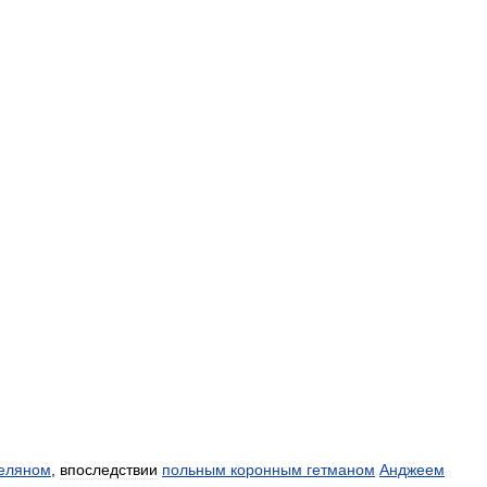
теляном
,
впоследствии
польным
коронным
гетманом
Анджеем