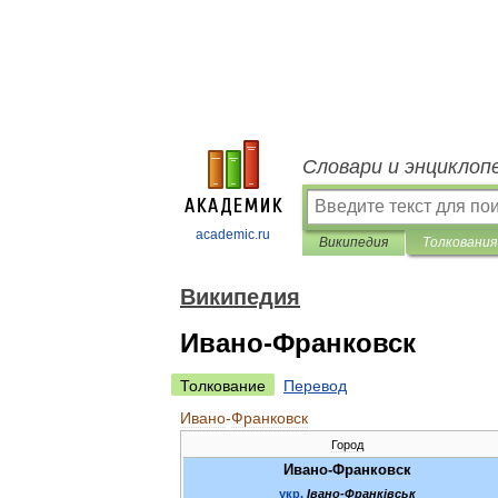
Словари и энциклоп
academic.ru
Википедия
Толкования
Википедия
Ивано-Франковск
Толкование
Перевод
Ивано
-
Франковск
Город
Ивано
-
Франковск
укр
.
Івано
-
Франк
і
вськ