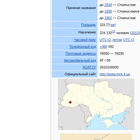
до
1918
—
Станислав
Прежние
названия
до
1939
—
Станиславов
до
1962
—
Станислав
Площадь
119
,
73
км
²
[
2
]
Население
224
132
человек
(
2012
)
Часовой
пояс
UTC
+
2
,
летом
UTC
+
3
Телефонный
код
+
380
342
Почтовые
индексы
76000
—
76030
Автомобильный
код
AT
/
09
КОАТУУ
2610100000
Официальный
сайт
http:
//
www
.
mvk
.
if
.
ua