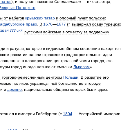
гнатов
),
и
получил
название
Станиславов
—
в
честь
отца
,
Реверы
»
Потоцкого
.
ты
от
набегов
крымских
татар
и
опорный
пункт
польских
агдебургское
право
.
В
1676
—
1677
гг
.
выдержал
осаду
турецких
казан
383
дня
]
русскими
войсками
в
отместку
за
поддержку
ади
и
ратуши
,
которые
в
видоизменённом
состоянии
находятся
йшем
развитии
нашли
отражение
градостроительные
идеи
площенные
в
планировании
центральной
части
города
,
его
ктуры
город
иногда
называют
«
малым
Львовом
».
м
торгово
-
ремесленным
центром
Польши
.
В
развитие
его
омимо
поляков
,
украинцы
,
чьё
большинство
в
городе
еи
и
армяне
,
национальные
общины
которых
были
здесь
отошел
к
империи
Габсбургов
(
с
1804
—
Австрийской
империи
,