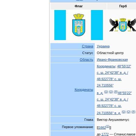
Флаг
Герб
Страна
Украина
Статус
Областной
центр
Область
Ивано
-
Франковская
Координаты
:
48
°
55
′
22
″
с
.
ш
.
24
°
42
′
38
″
в
.
д
.
/
48
.
922778
°
с
.
ш
.
24
.
710556
°
Координаты
(
G
)
(
O
)
(
Я
)
в
.
д
.
48
°
55
′
22
″
с
.
ш
.
24
°
42
′
38
″
в
.
д
.
/
48
.
922778
°
с
.
ш
.
(
G
)
(
O
)
(
Я
)
24
.
710556
°
в
.
д
.
Глава
Виктор
Анушкевичус
[
1
]
Первое
упоминание
[[
1662
]]
до
1772
—
Станиславов