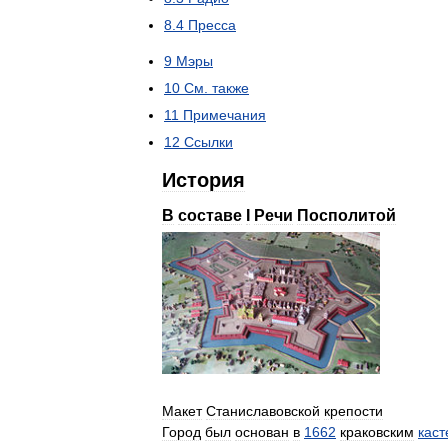
8
.
4
Пресса
9
Мэры
10
См
.
также
11
Примечания
12
Ссылки
История
В
составе
I
Речи
Посполитой
Макет
Станиславовской
крепости
Город
был
основан
в
1662
краковским
кас