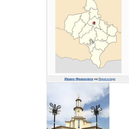
Ивано
-
Франковск
на
Викискладе