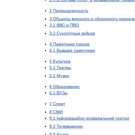
2
Промышленность
3
Объекты
военного
и
оборонного
назнач
3
.
1
ВВС
и
ПВО
3
.
2
Cухопутные
войска
4
Памятники
города
4
.
1
Бывшие
памятники
5
Культура
5
.
1
Театры
5
.
2
Музеи
6
Образование
6
.
1
ВУЗы
7
Спорт
8
СМИ
8
.
1
Інформац
і
йно
-
розважальний
портал
8
.
2
Телевидение
8
.
3
Радио