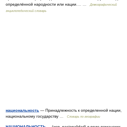
определённой народности или нации.… …
Демографический
энциклопедический словарь
национальность
— Принадлежность к определенной нации,
национальному государству …
Словарь по географии
НАЦИОНАЛЬНОСТЬ
— (исп. nacionalidad) в ряде романских