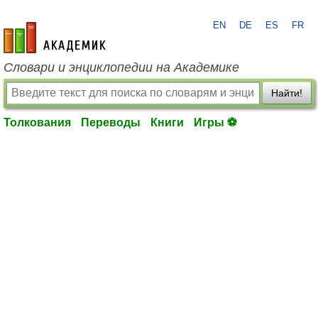
EN
DE
ES
FR
academic.ru
Словари и энциклопедии на Академике
Найти!
Толкования
Переводы
Книги
Игры ⚽