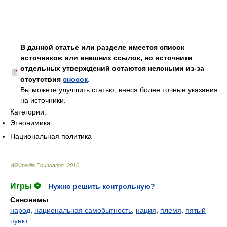
В данной статье или разделе имеется список
источников или внешних ссылок, но источники
отдельных утверждений остаются неясными из-за
отсутствия
сносок
.
Вы можете улучшить статью, внеся более точные указания
на источники.
Категории:
Этнонимика
Национальная политика
Wikimedia Foundation
.
2010
.
Игры ⚽
Нужно решить контрольную?
Синонимы
:
народ
,
национальная самобытность
,
нация
,
племя
,
пятый
пункт