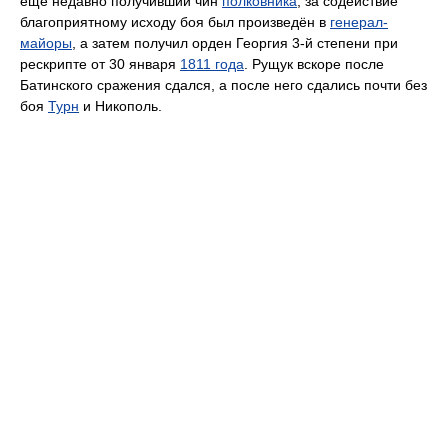
ещё недавно получивший чин
полковника
, за содействие
благоприятному исходу боя был произведён в
генерал-
майоры
, а затем получил орден Георгия 3-й степени при
рескрипте от 30 января
1811 года
. Рущук вскоре после
Батинского сражения сдался, а после него сдались почти без
боя
Турн
и Никополь.