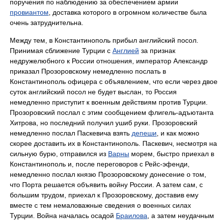
поручения по наблюдению за обеспечением армии
провиантом
, доставка которого в огромном количестве была
очень затруднительна.
Между тем, в Константинополь прибыл английский посол.
Принимая сближение Турции с
Англией
за признак
недружелюбного к России отношения, император Александр
приказал Прозоровскому немедленно послать в
Константинополь офицера с объявлением, что если через двое
суток английский посол не будет выслан, то Россия
немедленно приступит к военным действиям против Турции.
Прозоровский послал с этим сообщением флигель-адъютанта
Хитрова, но последний получил ушиб руки. Прозоровский
немедленно послал Паскевича взять
депеши
, и как можно
скорее доставить их в Константинополь. Паскевич, несмотря на
сильную бурю, отправился из
Варны
морем, быстро приехал в
Константинополь и, после переговоров с Рейс-эфенди,
немедленно послал князю Прозоровскому донесение о том,
что Порта решается объявить войну России. А затем сам, с
большим трудом, приехал к Прозоровскому, доставив ему
вместе с тем немаловажные сведения о военных силах
Турции. Война началась осадой
Браилова
, а затем неудачным