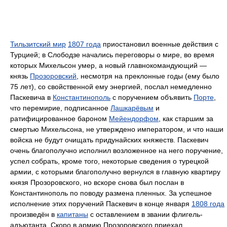
Тильзитский мир
1807 года
приостановил военные действия с
Турцией; в Слободзе начались переговоры о мире, во время
которых Михельсон умер, а новый главнокомандующий —
князь
Прозоровский
, несмотря на преклонные годы (ему было
75 лет), со свойственной ему энергией, послал немедленно
Паскевича в
Константинополь
с поручением объявить
Порте
,
что перемирие, подписанное
Лашкарёвым
и
ратифицированное бароном
Мейендорфом
, как старшим за
смертью Михельсона, не утверждено императором, и что наши
войска не будут очищать придунайских княжеств. Паскевич
очень благополучно исполнил возложенное на него поручение,
успел собрать, кроме того, некоторые сведения о турецкой
армии, с которыми благополучно вернулся в главную квартиру
князя Прозоровского, но вскоре снова был послан в
Константинополь по поводу размена пленных. За успешное
исполнение этих поручений Паскевич в конце января
1808 года
произведён в
капитаны
с оставлением в звании флигель-
адъютанта. Скоро в армию Прозоровского приехал