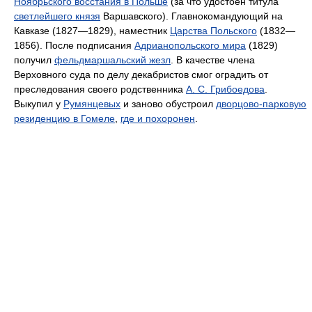
Ноябрьского восстания в Польше
(за что удостоен титула
светлейшего князя
Варшавского). Главнокомандующий на
Кавказе (1827—1829), наместник
Царства Польского
(1832—
1856). После подписания
Адрианопольского мира
(1829)
получил
фельдмаршальский жезл
. В качестве члена
Верховного суда по делу декабристов смог оградить от
преследования своего родственника
А. С. Грибоедова
.
Выкупил у
Румянцевых
и заново обустроил
дворцово-парковую
резиденцию в Гомеле
,
где и похоронен
.