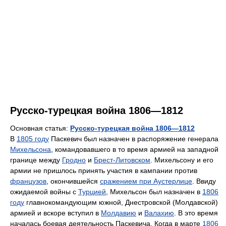
Русско-турецкая война 1806—1812
Основная статья:
Русско-турецкая война 1806—1812
В
1805 году
Паскевич был назначен в распоряжение генерала
Михельсона
, командовавшего в то время армией на западной
границе между
Гродно
и
Брест-Литовском
. Михельсону и его
армии не пришлось принять участия в кампании против
французов
, окончившейся
сражением при Аустерлице
. Ввиду
ожидаемой войны с
Турцией
, Михельсон был назначен в
1806
году
главнокомандующим южной, Днестровской (Молдавской)
армией и вскоре вступил в
Молдавию
и
Валахию
. В это время
началась боевая деятельность Паскевича. Когда в марте
1806