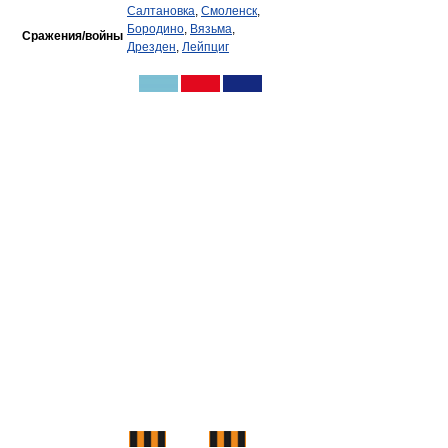
Салтановка
,
Смоленск
,
Бородино
,
Вязьма
,
Сражения/войны
Дрезден
,
Лейпциг