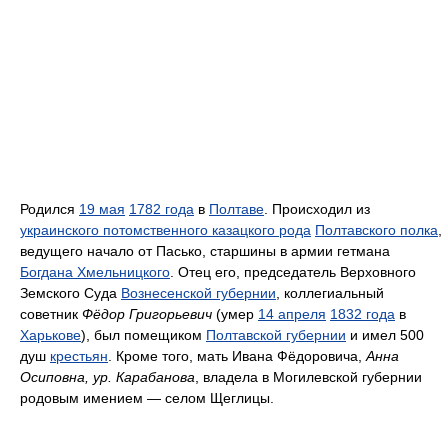
Родился
19 мая
1782 года
в
Полтаве
. Происходил из
украинского потомственного казацкого рода
Полтавского полка
,
ведущего начало от Пасько, старшины в армии гетмана
Богдана Хмельницкого
. Отец его, председатель Верховного
Земского Суда
Вознесенской губернии
, коллегиальный
советник
Фёдор Григорьевич
(умер
14 апреля
1832 года
в
Харькове
), был помещиком
Полтавской губернии
и имел 500
душ
крестьян
. Кроме того, мать Ивана Фёдоровича,
Анна
Осиповна, ур. Карабанова
, владела в Могилевской губернии
родовым имением — селом Щеглицы.