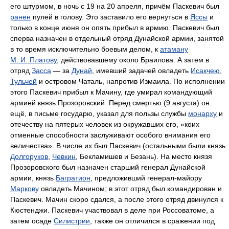
его штурмом, в ночь с 19 на 20 апреля, причём Паскевич был
ранен
пулей в голову. Это заставило его вернуться в
Яссы
и
только в конце июня он опять прибыл в армию. Паскевич был
сперва назначен в отдельный отряд Дунайской армии, занятой
в то время исключительно боевым делом, к
атаману
М. И. Платову
, действовавшему около Браилова. А затем в
отряд
Засса
— за
Дунай
, имевший задачей овладеть
Исакчею
,
Тульчей
и островом Чаталь, напротив Измаила. По исполнении
этого Паскевич прибыл к Мачину, где умирал командующий
армией князь Прозоровский. Перед смертью (9 августа) он
ещё, в письме государю, указал для пользы службы
монарху
и
отечеству на пятерых человек из окружавших его, «коих
отменные способности заслуживают особого внимания его
величества». В числе их был Паскевич (остальными были князь
Долгоруков
,
Чевкин
, Бекламишев и Безань). На место князя
Прозоровского был назначен старший генерал Дунайской
армии, князь
Багратион
, предложивший генерал-майору
Маркову
овладеть Мачином; в этот отряд был командирован и
Паскевич. Мачин скоро сдался, а после этого отряд двинулся к
Кюстенджи. Паскевич участвовал в деле при Россоватоме, а
затем осаде
Силистрии
, также он отличился в сражении под