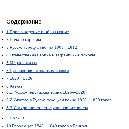
Содержание
1
Происхождение и образование
2
Начало карьеры
3
Русско-турецкая война 1806—1812
4
Отечественная война и заграничные походы
5
Мирная жизнь
6
Путешествие с великим князем
7
1820—1826
8
Кавказ
8.1
Русско-персидская война 1826—1828
8.2
Участие в Русско-турецкой войне 1828—1829 годов
8.3
Усмирение горцев и управление краем
9
Польша
10
Революция 1848—1849 годов в Венгрии