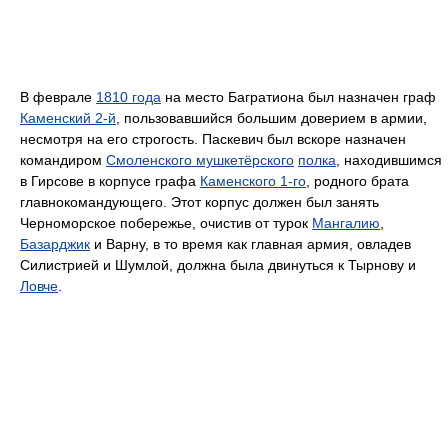
В феврале
1810 года
на место Багратиона был назначен граф
Каменский 2-й
, пользовавшийся большим доверием в армии,
несмотря на его строгость. Паскевич был вскоре назначен
командиром
Смоленского мушкетёрского
полка
, находившимся
в Гирсове в корпусе графа
Каменского 1-го
, родного брата
главнокомандующего. Этот корпус должен был занять
Черноморское побережье, очистив от турок
Мангалию
,
Базарджик
и Варну, в то время как главная армия, овладев
Силистрией и Шумлой, должна была двинуться к Тырнову и
Ловче
.