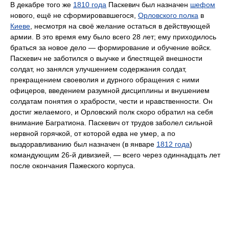
В декабре того же
1810 года
Паскевич был назначен
шефом
нового, ещё не сформировавшегося,
Орловского полка
в
Киеве
, несмотря на своё желание остаться в действующей
армии. В это время ему было всего 28 лет; ему приходилось
браться за новое дело — формирование и обучение войск.
Паскевич не заботился о выучке и блестящей внешности
солдат, но занялся улучшением содержания солдат,
прекращением своеволия и дурного обращения с ними
офицеров, введением разумной дисциплины и внушением
солдатам понятия о храбрости, чести и нравственности. Он
достиг желаемого, и Орловский полк скоро обратил на себя
внимание Багратиона. Паскевич от трудов заболел сильной
нервной горячкой, от которой едва не умер, а по
выздоравливанию был назначен (в январе
1812 года
)
командующим 26-й дивизией, — всего через одиннадцать лет
после окончания Пажеского корпуса.