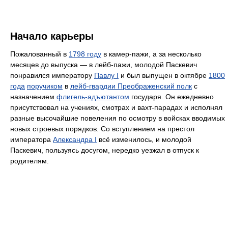
Начало карьеры
Пожалованный в
1798 году
в камер-пажи, а за несколько
месяцев до выпуска — в лейб-пажи, молодой Паскевич
понравился императору
Павлу I
и был выпущен в октябре
1800
года
поручиком
в
лейб-гвардии Преображенский полк
с
назначением
флигель-адъютантом
государя. Он ежедневно
присутствовал на учениях, смотрах и вахт-парадах и исполнял
разные высочайшие повеления по осмотру в войсках вводимых
новых строевых порядков. Со вступлением на престол
императора
Александра I
всё изменилось, и молодой
Паскевич, пользуясь досугом, нередко уезжал в отпуск к
родителям.