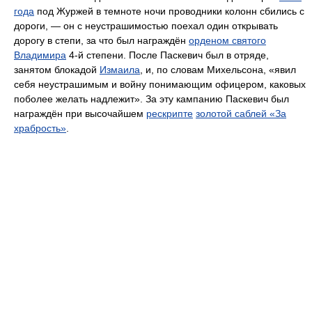
года
под Журжей в темноте ночи проводники колонн сбились с
дороги, — он с неустрашимостью поехал один открывать
дорогу в степи, за что был награждён
орденом святого
Владимира
4-й степени. После Паскевич был в отряде,
занятом блокадой
Измаила
, и, по словам Михельсона, «явил
себя неустрашимым и войну понимающим офицером, каковых
поболее желать надлежит». За эту кампанию Паскевич был
награждён при высочайшем
рескрипте
золотой саблей «За
храбрость»
.