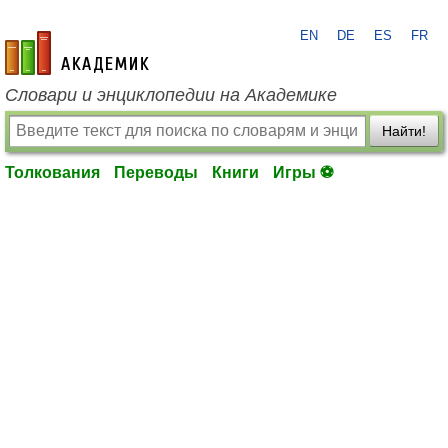
EN
DE
ES
FR
academic.ru
Словари и энциклопедии на Академике
Найти!
Толкования
Переводы
Книги
Игры ⚽