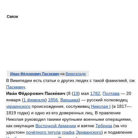
Связи
Иван Фёдорович Паскевич
на
Викискладе
В Википедии есть статьи о других людях с такой фамилией, см.
Паскевич
.
Ива́н Фёдорович Паске́вич
(8 (
19
) мая
1782
,
Полтава
— 20
января (
1 февраля
)
1856
,
Варшава
) — русский полководец
украинского
происхождения, сослуживец
Николая I
(в 1817—
1819 годах) и одно из его доверенных лиц. В правление
Николая руководил такими крупными военными операциями,
как оккупация
Восточной Армении
и взятие
Тебриза
(за что
удостоен
почётного титула
графа
Эриванского
) и подавление