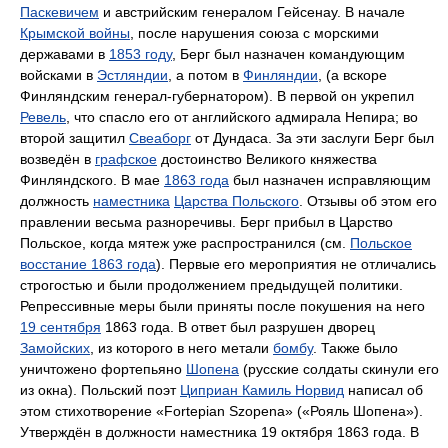
Паскевичем
и австрийским генералом Гейсенау. В начале
Крымской войны
, после нарушения союза с морскими
державами в
1853 году
, Берг был назначен командующим
войсками в
Эстляндии
, а потом в
Финляндии
, (а вскоре
Финляндским генерал-губернатором). В первой он укрепил
Ревель
, что спасло его от английского адмирала Непира; во
второй защитил
Свеаборг
от Дундаса. За эти заслуги Берг был
возведён в
графское
достоинство Великого княжества
Финляндского. В мае
1863 года
был назначен исправляющим
должность
наместника
Царства Польского
. Отзывы об этом его
правлении весьма разноречивы. Берг прибыл в Царство
Польское, когда мятеж уже распространился (см.
Польское
восстание 1863 года
). Первые его мероприятия не отличались
строгостью и были продолжением предыдущей политики.
Репрессивные меры были приняты после покушения на него
19 сентября
1863 года. В ответ был разрушен дворец
Замойских
, из которого в него метали
бомбу
. Также было
уничтожено фортепьяно
Шопена
(русские солдаты скинули его
из окна). Польский поэт
Циприан Камиль Норвид
написал об
этом стихотворение «Fortepian Szopena» («Рояль Шопена»).
Утверждён в должности наместника 19 октября 1863 года. В