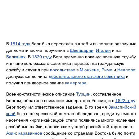
В
1814 году
Берг был переведён в штаб и выполнял различные
дипломатические поручения в
Швейцарии
,
Италии
и на
Балканах
. В
1820 году
Берг временно покинул военную службу
и в чине коллежского советника перешёл на гражданскую
службу и служил при
посольствах
в
Мюнхене
,
Риме
и
Неаполе
;
дослужился до чина
действительного статского советника
и
получил придворное звание
камергера
.
Военно-статистическое описание
Турции
, составленное
Бергом, обратило внимание императора России, и в
1822 году
Берг получил ответственное задание. В то время
Закаспийский
край
был ещё чрезвычайно мало обследован, среди туземного
населения киргиз-кайсацкой степи появились многочисленные
разбойные шайки, наносившие ущерб российской торговле в
Азии
;
караванное
сообщение со странами Востока было почти