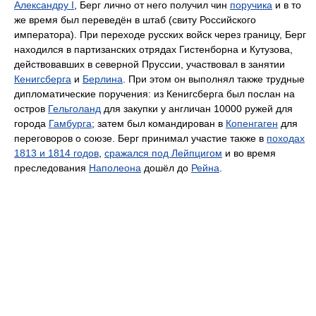
Александру I
, Берг лично от него получил чин
поручика
и в то
же время был переведён в штаб (свиту Российского
императора). При переходе русских войск через границу, Берг
находился в партизанских отрядах Гистенборна и Кутузова,
действовавших в северной Пруссии, участвовал в занятии
Кенигсберга
и
Берлина
. При этом он выполнял также трудные
дипломатические поручения: из Кенигсберга был послан на
остров
Гельголанд
для закупки у англичан 10000 ружей для
города
Гамбурга
; затем был командирован в
Копенгаген
для
переговоров о союзе. Берг принимал участие также в
походах
1813 и 1814 годов
,
сражался под Лейпцигом
и во время
преследования
Наполеона
дошёл до
Рейна
.