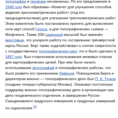
топографии
и
геодезии
несомненны. По его предложению в
1848 году
был образован «Комитет для улучшения способов
ведения тригонометрических работ» (под его
председательством) для улучшения тригонометрических работ.
Этим комитетом было постановлено принять для вычисления
сети карт способ
Гаусса
, а для топографических съёмок —
Мюфлинга. Также 200-
саженный
масштаб был заменён
верстовым
, это ускорило работу по составлению трёхвёрстной
карты России. Берг также ходатайствовал о снятии секретности
с государственных
топографических карт
, что и было сделано в
1857 году
. Был сторонником использования межевых планов
для картографических целей. При нём было начато
использование
фотографий
в топографических работах, что
было развито его преемником
Ливеном
. Помощником Берга и
директором военно — топографического депо был
П. А. Тучков
(позднее генерал-губернатор Москвы). Оказывал постоянную
поддержку военно-топографическому депо в организации при
депо геодезического отделения, в завершении Русско-
Скандинавского градусного измерения и градусных измерений
[1]
по параллелям.