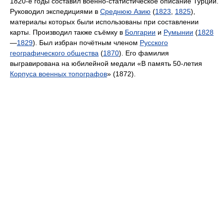
1820-е годы составил военно-статистическое описание Турции.
Руководил экспедициями в
Среднюю Азию
(
1823
,
1825
),
материалы которых были использованы при составлении
карты. Производил также съёмку в
Болгарии
и
Румынии
(
1828
—
1829
). Был избран почётным членом
Русского
географического общества
(
1870
). Его фамилия
выгравирована на юбилейной медали «В память 50-летия
Корпуса военных топографов
» (1872).