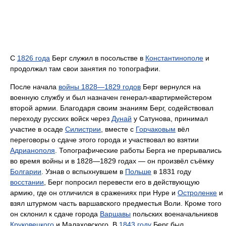
С
1826 года
Берг служил в посольстве в
Константинополе
и
продолжал там свои занятия по топографии.
После начала
войны 1828—1829 годов
Берг вернулся на
военную службу и был назначен генерал-квартирмейстером
второй армии. Благодаря своим знаниям Берг, содействовал
переходу русских войск через
Дунай
у Сатунова, принимал
участие в осаде
Силистрии
, вместе с
Горчаковым
вёл
переговоры о сдаче этого города и участвовал во взятии
Адрианополя
. Топографические работы Берга не прерывались
во время войны и в 1828—1829 годах — он произвёл съёмку
Болгарии
. Узнав о вспыхнувшем в
Польше
в 1831 году
восстании
, Берг попросил перевести его в действующую
армию, где он отличился в сражениях при Нуре и
Остроленке
и
взял штурмом часть варшавского предместья Воли. Кроме того
он склонил к сдаче города
Варшавы
польских военачальников
Круковецкого
и Малаховского. В
1843 году
Берг был