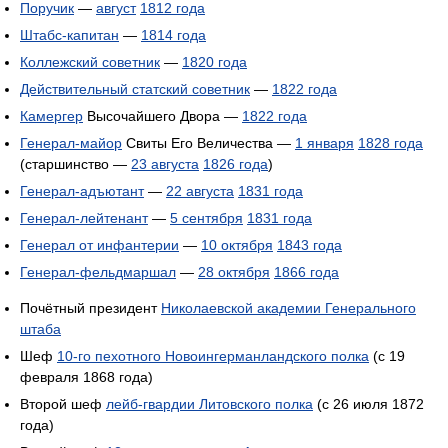
Поручик
—
август
1812 года
Штабс-капитан
—
1814 года
Коллежский советник
—
1820 года
Действительный статский советник
—
1822 года
Камергер
Высочайшего Двора —
1822 года
Генерал-майор
Свиты Его Величества —
1 января
1828 года
(старшинство —
23 августа
1826 года
)
Генерал-адъютант
—
22 августа
1831 года
Генерал-лейтенант
—
5 сентября
1831 года
Генерал от инфантерии
—
10 октября
1843 года
Генерал-фельдмаршал
—
28 октября
1866 года
Почётный президент
Николаевской академии Генерального
штаба
Шеф
10-го пехотного Новоингерманландского полка
(с 19
февраля 1868 года)
Второй шеф
лейб-гвардии Литовского полка
(с 26 июля 1872
года)