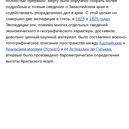
полностью прервано. Бергу было поручено собрать более
подробные и точные сведения о Закаспийском крае и
содействовать упорядочению дел в крае. С этой целью он
совершил две экспедиции в степь, в
1823
и
1825 годах
.
Экспедиции эти, помимо многих отдельных сведений
экономического и географического характера, доставили
довольно ценный научный материал: было составлено военно-
топографическое описание пространства между
Каспийским
и
Аральским морями
(
Устюрт
) и от
Астрахани
до
Гурьева
,
впервые было произведено барометрическое определение
высоты Аральского моря.