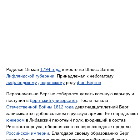
Родился 15 мая
1794 года
в местечке Шлосс-Загниц,
Лифляндской губернии
. Принадлежал к небогатому
лифляндскому
дворянскому
роду
фон Бергов
.
Первоначально Берг не собирался делать военную карьеру и
поступил в
Дерптский университет
. После начала
Отечественной Войны 1812 года
девятнадцатилетний Берг
записывается добровольцем в русскую армию. Его определяют
юнкером
в Либавский пехотный полк, входивший в состав
Рижского корпуса, оборонявшего северо-западные пределы
Российской империи
. Благодаря своему образованию Берг
вскоре был прикомандирован к квартирмейстерской части.