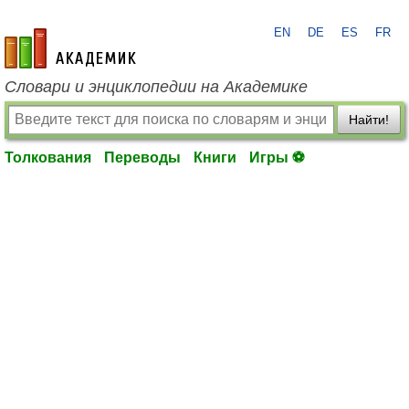
EN
DE
ES
FR
academic.ru
Словари и энциклопедии на Академике
Найти!
Толкования
Переводы
Книги
Игры ⚽