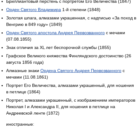
Бриллиантовый перстень с портретом Его Величества (1847)
Орден Святого Владимира
1-й степени (1848)
Золотая шпага, алмазами украшенная, с надписью «За поход в
Венгрию в 849 году» (1849)
Орден Святого апостола Андрея Первозванного
с мечами
(07.08.1855)
Знак отличия за XL лет беспорочной службы (1855)
Графское Великого княжества Финляндского достоинство (26
августа 1856 года)
Алмазные знаки
Ордена Святого Андрея Первозванного
с
мечами (11.08.1861)
Портрет Его Величества, алмазами украшенный, для ношения
в петлице (1864)
Портрет, алмазами украшенный, с изображением императоров
Николая I и Александра II, для ношения в петлице на
Андреевской ленте (1872)
иностранные: