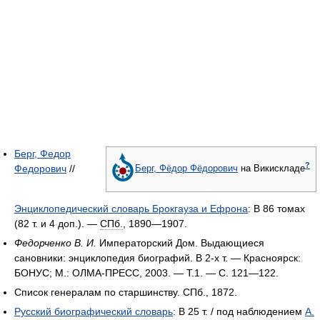
Берг, Федор
?
Федорович
//
Берг, Фёдор Фёдорович
на Викискладе
Энциклопедический словарь Брокгауза и Ефрона
: В 86 томах
(82 т. и 4 доп.). —
СПб.
, 1890—1907.
Федорченко В. И.
Императорский Дом. Выдающиеся
сановники: энциклопедия биографий. В 2-х т. — Красноярск:
БОНУС; М.: ОЛМА-ПРЕСС, 2003. — Т.1. — С. 121—122.
Список генералам по старшинству. СПб., 1872.
Русский биографический словарь
: В 25 т. / под наблюдением
А.