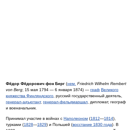
Фёдор Фёдорович фон Берг
(
нем.
Friedrich Wilhelm Rembert
von Berg
; 15 мая 1794 — 6 января 1874) —
граф
Великого
княжества Финляндского
, русский государственный деятель,
генерал-адъютант
,
генерал-фельдмаршал
, дипломат, географ
и военачальник.
Принимал участие в войнах с
Наполеоном
(
1812
—
1814
),
турками (
1828
—
1829
) и Польшей (
восстание 1830 года
). В