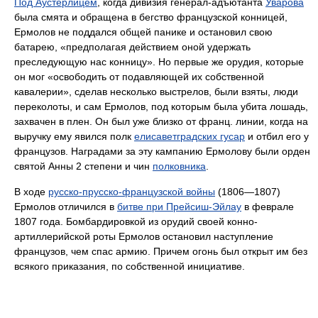
Под Аустерлицем
, когда дивизия генерал-адъютанта
Уварова
была смята и обращена в бегство французской конницей,
Ермолов не поддался общей панике и остановил свою
батарею, «предполагая действием оной удержать
преследующую нас конницу». Но первые же орудия, которые
он мог «освободить от подавляющей их собственной
кавалерии», сделав несколько выстрелов, были взяты, люди
переколоты, и сам Ермолов, под которым была убита лошадь,
захвачен в плен. Он был уже близко от франц. линии, когда на
выручку ему явился полк
елисаветградских гусар
и отбил его у
французов. Наградами за эту кампанию Ермолову были орден
святой Анны 2 степени и чин
полковника
.
В ходе
русско-прусско-французской войны
(1806—1807)
Ермолов отличился в
битве при Прейсиш-Эйлау
в феврале
1807 года. Бомбардировкой из орудий своей конно-
артиллерийской роты Ермолов остановил наступление
французов, чем спас армию. Причем огонь был открыт им без
всякого приказания, по собственной инициативе.