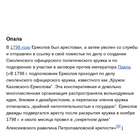
Опала
В
1798 году
Ермолов был арестован, а затем уволен со службы
и отправлен в ссылку в своё поместье по делу о создании
Смоленского офицерского политического кружка и по
подозрению в участии в заговоре против императора
Павла
.
(«В 1798 г. подполковник Ермолов проходил по делу
смоленского офицерского кружка, известного как „Кружок
Каховского-Ермолова“. Эта конспиративная и довольно
многочисленная организация распространяла вольнодумные
идеи, близкие к декабристским, а переписка членов кружка
отличалась „крайней непочтительностью к государю“. Ермолов
дважды подвергался аресту после раскрытия кружка в ноябре
1798 г. и около месяца провел в „секретном доме“
[4]
Алексеевского равелина Петропавловской крепости»
.)