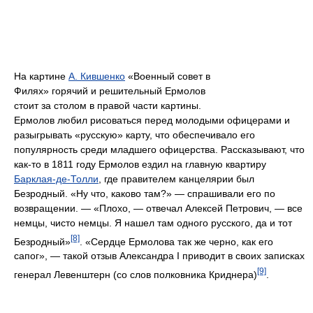
На картине
А. Кившенко
«Военный совет в
Филях» горячий и решительный Ермолов
стоит за столом в правой части картины.
Ермолов любил рисоваться перед молодыми офицерами и
разыгрывать «русскую» карту, что обеспечивало его
популярность среди младшего офицерства. Рассказывают, что
как-то в 1811 году Ермолов ездил на главную квартиру
Барклая-де-Толли
, где правителем канцелярии был
Безродный. «Ну что, каково там?» — спрашивали его по
возвращении. — «Плохо, — отвечал Алексей Петрович, — все
немцы, чисто немцы. Я нашел там одного русского, да и тот
[8]
Безродный»
. «Сердце Ермолова так же черно, как его
сапог», — такой отзыв Александра I приводит в своих записках
[9]
генерал Левенштерн (со слов полковника Криднера)
.