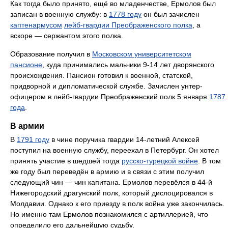
Как тогда было принято, ещё во младенчестве, Ермолов был
записан в военную службу: в
1778 году
он был зачислен
каптенармусом
лейб-гвардии Преображенского полка
, а
вскоре — сержантом этого полка.
Образование получил в
Московском университетском
пансионе
, куда принимались мальчики 9-14 лет дворянского
происхождения. Пансион готовил к военной, статской,
придворной и дипломатической службе. Зачислен унтер-
офицером в лейб-гвардии Преображенский полк 5 января
1787
года
.
В армии
В
1791 году
в чине поручика гвардии 14-летний Алексей
поступил на военную службу, переехал в Петербург. Он хотел
принять участие в шедшей тогда
русско-турецкой войне
. В том
же году был переведён в армию и в связи с этим получил
следующий чин — чин капитана. Ермолов перевёлся в 44-й
Нижегородский драгунский полк, который дислоцировался в
Молдавии. Однако к его приезду в полк война уже закончилась.
Но именно там Ермолов познакомился с артиллерией, что
определило его дальнейшую судьбу.