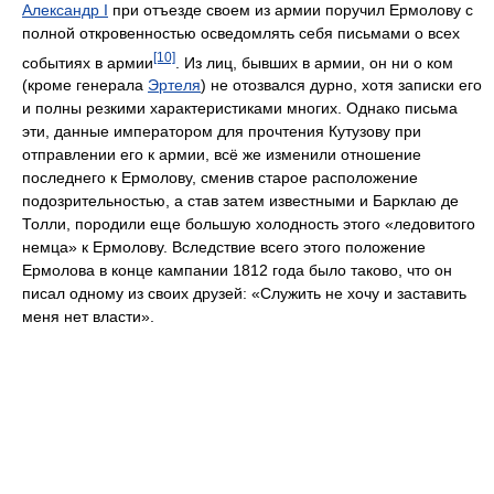
Александр I
при отъезде своем из армии поручил Ермолову с
полной откровенностью осведомлять себя письмами о всех
[10]
событиях в армии
. Из лиц, бывших в армии, он ни о ком
(кроме генерала
Эртеля
) не отозвался дурно, хотя записки его
и полны резкими характеристиками многих. Однако письма
эти, данные императором для прочтения Кутузову при
отправлении его к армии, всё же изменили отношение
последнего к Ермолову, сменив старое расположение
подозрительностью, а став затем известными и Барклаю де
Толли, породили еще большую холодность этого «ледовитого
немца» к Ермолову. Вследствие всего этого положение
Ермолова в конце кампании 1812 года было таково, что он
писал одному из своих друзей: «Служить не хочу и заставить
меня нет власти».