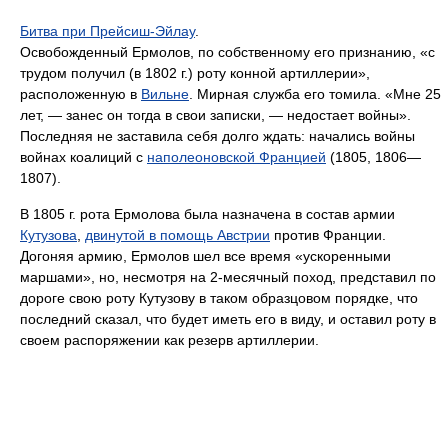
Битва при Прейсиш-Эйлау
.
Освобожденный Ермолов, по собственному его признанию, «с
трудом получил (в 1802 г.) роту конной артиллерии»,
расположенную в
Вильне
. Мирная служба его томила. «Мне 25
лет, — занес он тогда в свои записки, — недостает войны».
Последняя не заставила себя долго ждать: начались войны
войнах коалиций с
наполеоновской Францией
(1805, 1806—
1807).
В 1805 г. рота Ермолова была назначена в состав армии
Кутузова
,
двинутой в помощь Австрии
против Франции.
Догоняя армию, Ермолов шел все время «ускоренными
маршами», но, несмотря на 2-месячный поход, представил по
дороге свою роту Кутузову в таком образцовом порядке, что
последний сказал, что будет иметь его в виду, и оставил роту в
своем распоряжении как резерв артиллерии.