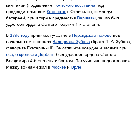
кампании (подавления
Польского восстания
под
предводительством
Костюшко
). Отличился, командуя
батареей, при штурме предместья
Варшавы
, за что был
удостоен ордена Святого Георгия 4-й степени.
В
1796 году
принимал участие в
Персидском походе
под
начальством генерала
Валериана Зубова
(брата П. А. Зубова,
фаворита Екатерины II). За отличное усердие и заслуги при
осаде крепости Дербент
был удостоен ордена Святого
Владимира 4-й степени с бантом. Получил чин подполковника.
Между войнами жил в
Москве
и
Орле
.