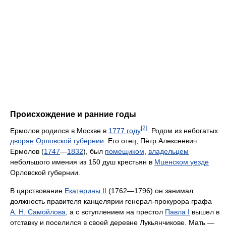
Происхождение и ранние годы
[2]
Ермолов родился в Москве в
1777 году
. Родом из небогатых
дворян
Орловской губернии
. Его отец, Пётр Алексеевич
Ермолов (
1747
—
1832
), был
помещиком
,
владельцем
небольшого имения из 150 душ крестьян в
Мценском уезде
Орловской губернии.
В царствование
Екатерины II
(1762—1796) он занимал
должность правителя канцелярии генерал-прокурора графа
А. Н. Самойлова
, а с вступлением на престол
Павла I
вышел в
отставку и поселился в своей деревне Лукьянчикове. Мать —