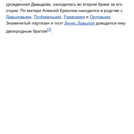
урожденная Давыдова, находилась во втором браке за его
отцом. По матери Алексей Ермолов находился в родстве с
Давыдовыми
,
Потёмкиными
,
Раевскими
и
Орловыми
.
Знаменитый партизан и поэт
Денис Давыдов
доводился ему
[3]
двоюродным братом
.