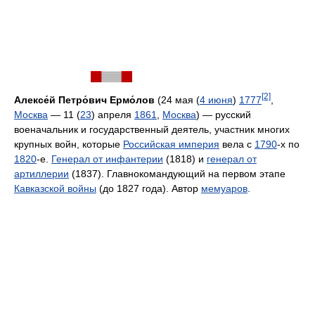
[2]
Алексе́й Петро́вич Ермо́лов
(24 мая (
4 июня
)
1777
,
Москва
— 11 (
23
) апреля
1861
,
Москва
) — русский
военачальник и государственный деятель, участник многих
крупных войн, которые
Российская империя
вела с
1790
-х по
1820
-е.
Генерал от инфантерии
(1818) и
генерал от
артиллерии
(1837). Главнокомандующий на первом этапе
Кавказской войны
(до 1827 года). Автор
мемуаров
.