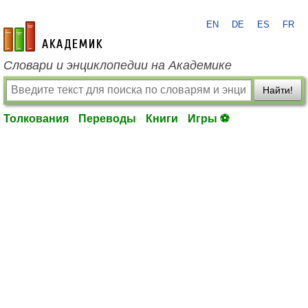
EN
DE
ES
FR
academic.ru
Словари и энциклопедии на Академике
Найти!
Толкования
Переводы
Книги
Игры ⚽