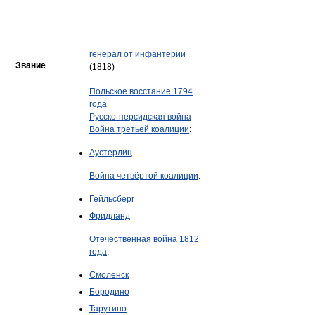
генерал от инфантерии
Звание
(1818)
Польское восстание 1794
года
Русско-персидская война
Война третьей коалиции
:
Аустерлиц
Война четвёртой коалиции
:
Гейльсберг
Фридланд
Отечественная война 1812
года
:
Смоленск
Бородино
Тарутино