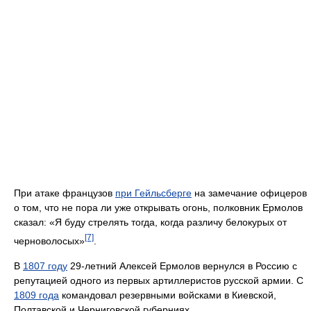
При атаке французов
при Гейльсберге
на замечание офицеров
о том, что не пора ли уже открывать огонь, полковник Ермолов
сказал: «Я буду стрелять тогда, когда различу белокурых от
[7]
черноволосых»
.
В
1807 году
29-летний Алексей Ермолов вернулся в Россию с
репутацией одного из первых артиллеристов русской армии. С
1809 года
командовал резервными войсками в Киевской,
Полтавской и Черниговской губерниях.