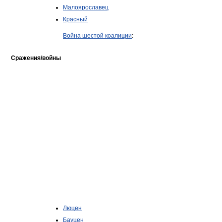
Малоярославец
Красный
Война шестой коалиции
:
Сражения/войны
Люцен
Бауцен