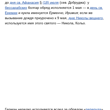
до
дня св. Афанасия
5
(18) июля
(сев. Добруджа): у
бессарабских
болгар обряд исполняется 1 мая — в
день св.
Еремии
и кукла именуется
Ерменчо, Иримия
; если же
вызывание дождя приурочено к 9 мая,
дню Николы вешнего
,
используется имя этого святого — Никола, Кольо.
Герман нередко исполняется вслед за обрядом «
пеперуда
»