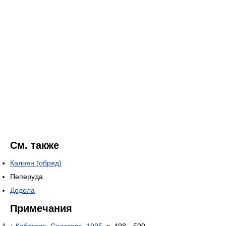
См. также
Калоян (обряд)
Пеперуда
Додола
Примечания
↑
Кабакова, Седакова, 1995
, с. 498—500