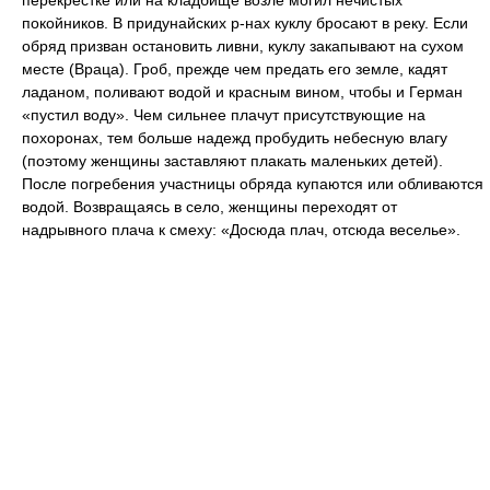
перекрестке или на кладбище возле могил нечистых
покойников. В придунайских р-нах куклу бросают в реку. Если
обряд призван остановить ливни, куклу закапывают на сухом
месте (Враца). Гроб, прежде чем предать его земле, кадят
ладаном, поливают водой и красным вином, чтобы и Герман
«пустил воду». Чем сильнее плачут присутствующие на
похоронах, тем больше надежд пробудить небесную влагу
(поэтому женщины заставляют плакать маленьких детей).
После погребения участницы обряда купаются или обливаются
водой. Возвращаясь в село, женщины переходят от
надрывного плача к смеху: «Досюда плач, отсюда веселье».