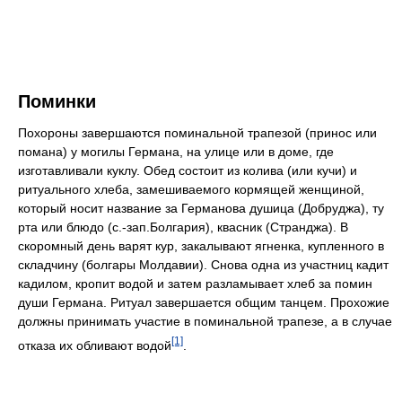
Поминки
Похороны завершаются поминальной трапезой (принос или
помана) у могилы Германа, на улице или в доме, где
изготавливали куклу. Обед состоит из колива (или кучи) и
ритуального хлеба, замешиваемого кормящей женщиной,
который носит название за Германова душица (Добруджа), ту
рта или блюдо (с.-зап.Болгария), квасник (Странджа). В
скоромный день варят кур, закалывают ягненка, купленного в
складчину (болгары Молдавии). Снова одна из участниц кадит
кадилом, кропит водой и затем разламывает хлеб за помин
души Германа. Ритуал завершается общим танцем. Прохожие
должны принимать участие в поминальной трапезе, а в случае
[1]
отказа их обливают водой
.