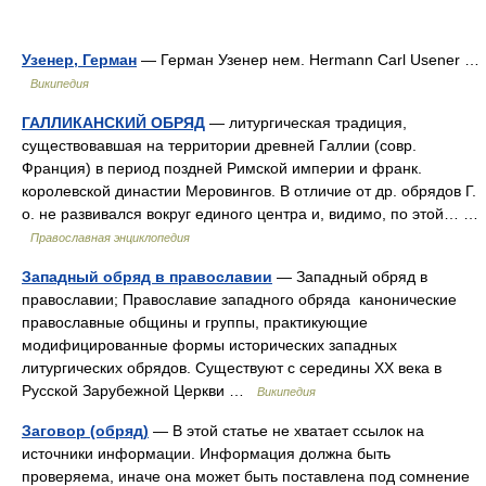
Узенер, Герман
— Герман Узенер нем. Hermann Carl Usener …
Википедия
ГАЛЛИКАНСКИЙ ОБРЯД
— литургическая традиция,
существовавшая на территории древней Галлии (совр.
Франция) в период поздней Римской империи и франк.
королевской династии Меровингов. В отличие от др. обрядов Г.
о. не развивался вокруг единого центра и, видимо, по этой… …
Православная энциклопедия
Западный обряд в православии
— Западный обряд в
православии; Православие западного обряда канонические
православные общины и группы, практикующие
модифицированные формы исторических западных
литургических обрядов. Существуют с середины XX века в
Русской Зарубежной Церкви …
Википедия
Заговор (обряд)
— В этой статье не хватает ссылок на
источники информации. Информация должна быть
проверяема, иначе она может быть поставлена под сомнение