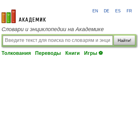
EN
DE
ES
FR
academic.ru
Словари и энциклопедии на Академике
Найти!
Толкования
Переводы
Книги
Игры ⚽