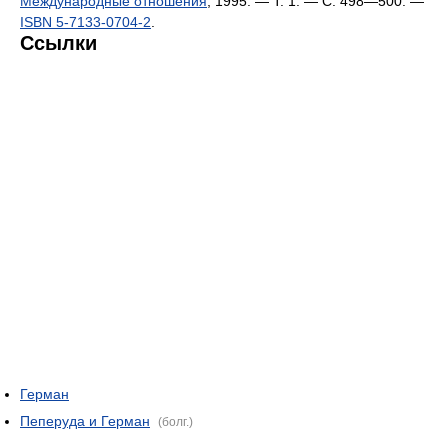
Международные отношения
, 1995. — Т. 1. — С. 498—500. —
ISBN 5-7133-0704-2
.
Ссылки
Герман
Пеперуда и Герман
(болг.)