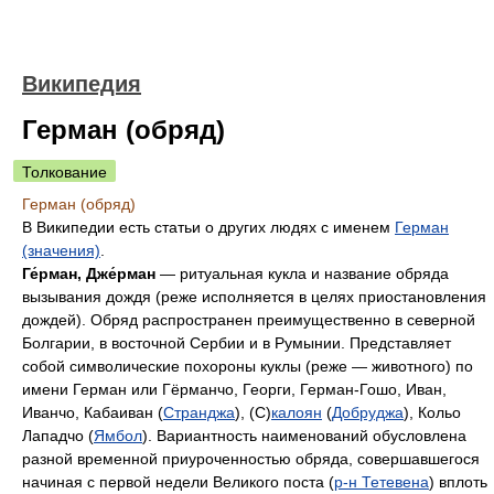
Википедия
Герман (обряд)
Толкование
Герман (обряд)
В Википедии есть статьи о других людях с именем
Герман
(значения)
.
Ге́рман, Дже́рман
— ритуальная кукла и название обряда
вызывания дождя (реже исполняется в целях приостановления
дождей). Обряд распространен преимущественно в северной
Болгарии, в восточной Сербии и в Румынии. Представляет
собой символические похороны куклы (реже — животного) по
имени Герман или Гёрманчо, Георги, Герман-Гошо, Иван,
Иванчо, Кабаиван (
Странджа
), (С)
калоян
(
Добруджа
), Кольо
Лападчо (
Ямбол
). Вариантность наименований обусловлена
разной временной приуроченностью обряда, совершавшегося
начиная с первой недели Великого поста (
р-н Тетевена
) вплоть