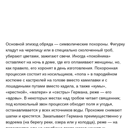
Основной эпизод обряда — символические похороны. Фигурку
кладут на черепицу или в специально сколоченный гроб,
убирают цветами, зажигают свечи. Иногда «покойника»
оставляют на ночь в доме, где его оплакивают женщины, но,
как правило, его хоронят в день изготовления. Похоронная
процессия состоит из носильщиков, «попа » в пародийном
костюме с кастрюлей на голове вместо камилавки и с
лошадиными путами вместо кадила, а также «кумы»,
«крестной», «матери» и «сестры» Германа, реже — его
«вдовы». В некоторых местах над гробом читает священник;
под колокольный звон процессия обходит поля и угодья,
останавливается у всех источников воды. Прохожие снимают
шапки и крестятся. Закапывают Германа преимущественно у
водоема (на берегу реки, озера или у колодца), реже — на