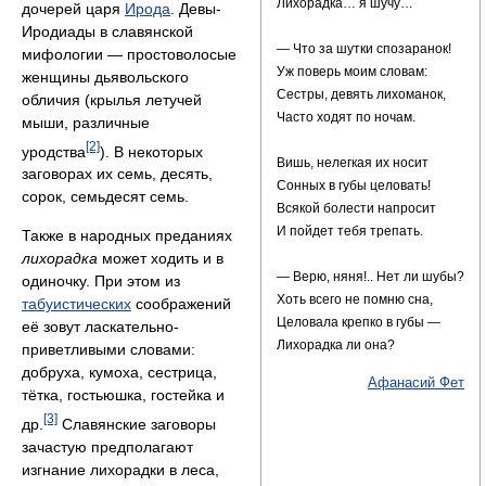
Лихорадка… я шучу…
дочерей царя
Ирода
. Девы-
Иродиады в славянской
— Что за шутки спозаранок!
мифологии — простоволосые
Уж поверь моим словам:
женщины дьявольского
Сестры, девять лихоманок,
обличия (крылья летучей
Часто ходят по ночам.
мыши, различные
[2]
уродства
). В некоторых
Вишь, нелегкая их носит
заговорах их семь, десять,
Сонных в губы целовать!
сорок, семьдесят семь.
Всякой болести напросит
И пойдет тебя трепать.
Также в народных преданиях
лихорадка
может ходить и в
— Верю, няня!.. Нет ли шубы?
одиночку. При этом из
Хоть всего не помню сна,
табуистических
соображений
Целовала крепко в губы —
её зовут ласкательно-
Лихорадка ли она?
приветливыми словами:
добруха, кумоха, сестрица,
Афанасий Фет
тётка, гостьюшка, гостейка и
[3]
др.
Славянские заговоры
зачастую предполагают
изгнание лихорадки в леса,