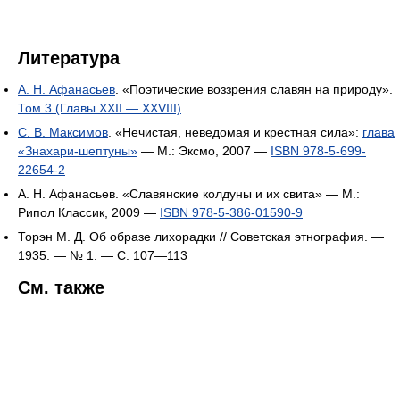
Литература
А. Н. Афанасьев
. «Поэтические воззрения славян на природу».
Том 3 (Главы XXII — XXVIII)
С. В. Максимов
. «Нечистая, неведомая и крестная сила»:
глава
«Знахари-шептуны»
— М.: Эксмо, 2007 —
ISBN 978-5-699-
22654-2
А. Н. Афанасьев. «Славянские колдуны и их свита» — М.:
Рипол Классик, 2009 —
ISBN 978-5-386-01590-9
Торэн М. Д. Об образе лихорадки // Советская этнография. —
1935. — № 1. — С. 107—113
См. также