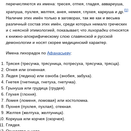
перечисляются их имена: тресея, отпея, гладея, аввареуша,
[1]
храпуша, пухлея, желтея, анея, немея, глухея, каркуша и др.
Наличие этих имён только в заговорах, так же как и весьма
различный состав этих имён, среди которых немало греческих
и с неясной этимологией, показывает, что
лихорадки
относятся
к книжно-апокрифическому слою славянской и русской
демонологии и носят скорее медицинский характер.
Имена лихорадок по
Афанасьеву
:
Трясея (тресучка, трясуница, потресуха, трясучка, трясца).
Огнея или огненная.
Ледея (ледиха) или озноба (знобея, забуха).
Гнетея (гнетница, гнетуха, гнетучка).
Грынуша или грудица (грудея).
Глухея (глохня).
Ломея (ломеня, ломовая) или костоломка.
Пухнея (пухлея, пухлая), отекная.
Желтея (желтуха, желтуница).
Коркуша или корчея (скорчея).
Глядея.
Огнеястра и неве.