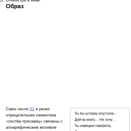
Образ
Само число
12
и резко
Ты бы шторку опустила…
отрицательная семантика
Дай-ка книгу… Не хочу…
«сестёр-трясавиц» связаны с
Ты намедни говорила,
апокрифическим мотивом