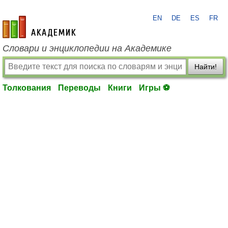
EN
DE
ES
FR
academic.ru
Словари и энциклопедии на Академике
Найти!
Толкования
Переводы
Книги
Игры ⚽