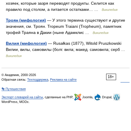
хозяек, которые зазря переводят продукты. Селится как
правило под столом, а питается остатками… …
Википедия
Троян (мифология)
— У этого термина существуют и другие
значения, см. Троян. Tropeum Traiani (Tropheum), памятник
трофей Траяна в Дакии (ныне Адамклис …
Википедия
Вилия (мифология)
— Rusałkas (1877), Witold Pruszkowski
Вилии, вилы, самовилы (болг. вила; макед. самовила; серб …
Википедия
© Академик, 2000-2026
18+
Обратная связь:
Техподдержка
,
Реклама на сайте
👣 Путешествия
Экспорт словарей на сайты
, сделанные на PHP,
Joomla,
Drupal,
WordPress, MODx.