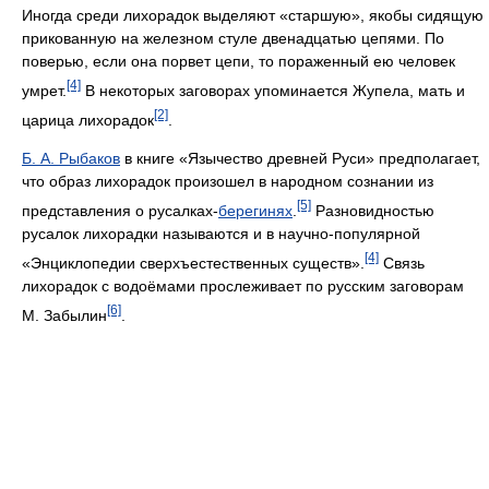
Иногда среди лихорадок выделяют «старшую», якобы сидящую
прикованную на железном стуле двенадцатью цепями. По
поверью, если она порвет цепи, то пораженный ею человек
[4]
умрет.
В некоторых заговорах упоминается Жупела, мать и
[2]
царица лихорадок
.
Б. А. Рыбаков
в книге «Язычество древней Руси» предполагает,
что образ лихорадок произошел в народном сознании из
[5]
представления о русалках-
берегинях
.
Разновидностью
русалок лихорадки называются и в научно-популярной
[4]
«Энциклопедии сверхъестественных существ».
Связь
лихорадок с водоёмами прослеживает по русским заговорам
[6]
М. Забылин
.