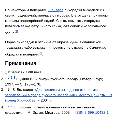
По некоторым поверьям,
2 января
лихорадки выходили из
своих подземелий, прячась от мороза. В этот день притолоки
кропили наговорённой водой. Считалось, что лихорадки
пугались также петушиного крика, лая собак и колокольного
[2]
звона
.
Образ лихорадки в отличие от образа чумы в славянской
традиции слабо выражен и поэтому не отражён в быличках,
[8]
обрядах и поверьях
.
Примечания
↑
В записях XVIII века
1
2
3
↑
Шуклин В. В. Мифы русского народа. Екатеринбург,
1997. — С. 176—178.
↑
И. В. Волохина
«Диагностика и взгляды на этиологию
заболеваний в среде русского населения Омского Прииртышья
(конец XIX—XX вв.)»
2004 г.
1
2
↑
К. Королев. «Энциклопедия сверхъестественных
существ». — М.:Эксмо, Мидгард, 2005 —
ISBN 5-699-10432-1