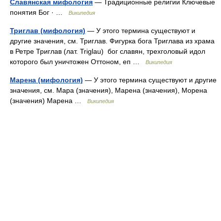
Славянская мифология
— Традиционные религии Ключевые
понятия Бог · …
Википедия
Триглав (мифология)
— У этого термина существуют и
другие значения, см. Триглав. Фигурка бога Триглава из храма
в Ретре Триглав (лат. Triglau) бог славян, трехголовый идол
которого был уничтожен Оттоном, еп …
Википедия
Марена (мифология)
— У этого термина существуют и другие
значения, см. Мара (значения), Марена (значения), Морена
(значения) Марена …
Википедия