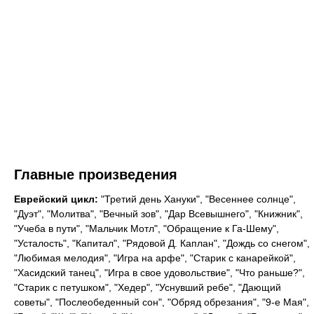
Главные произведения
Еврейский цикл:
"Третий день Хануки", "Весеннее солнце",
"Дуэт", "Молитва", "Вечный зов", "Дар Всевышнего", "Книжник",
"Учеба в пути", "Мальчик Мотл", "Обращение к Га-Шему",
"Усталость", "Капитал", "Рядовой Д. Каплан", "Дождь со снегом",
"Любимая мелодия", "Игра на арфе", "Старик с канарейкой",
"Хасидский танец", "Игра в свое удовольствие", "Что раньше?",
"Старик с петушком", "Хедер", "Уснувший ребе", "Дающий
советы", "Послеобеденный сон", "Обряд обрезания", "9-е Мая",