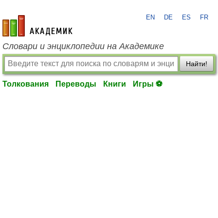
EN
DE
ES
FR
academic.ru
Словари и энциклопедии на Академике
Найти!
Толкования
Переводы
Книги
Игры ⚽