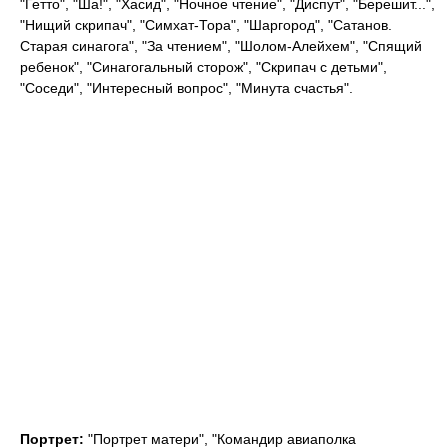
"Гетто", "Ша!", "Хасид", "Ночное чтение", "Диспут", "Берешит...",
"Нищий скрипач", "Симхат-Тора", "Шаргород", "Сатанов.
Старая синагога", "За чтением", "Шолом-Алейхем", "Спящий
ребенок", "Синагогальный сторож", "Скрипач с детьми",
"Соседи", "Интересный вопрос", "Минута счастья".
Портрет:
"Портрет матери", "Командир авиаполка