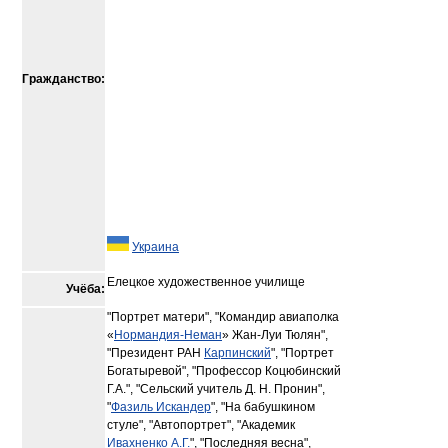
Гражданство:
Украина
Елецкое художественное училище
Учёба:
"Портрет матери", "Командир авиаполка
«
Нормандия-Неман
» Жан-Луи Тюлян",
"Президент РАН
Карпинский
", "Портрет
Богатыревой", "Профессор Коцюбинский
Г.А.", "Сельский учитель Д. Н. Пронин",
"
Фазиль Искандер
", "На бабушкином
стуле", "Автопортрет", "Академик
Ивахненко А.Г.
", "Последняя весна",