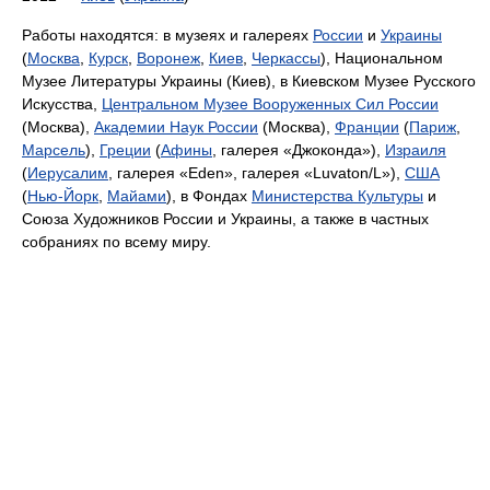
Работы находятся: в музеях и галереях
России
и
Украины
(
Москва
,
Курск
,
Воронеж
,
Киев
,
Черкассы
), Национальном
Музее Литературы Украины (Киев), в Киевском Музее Русского
Искусства,
Центральном Музее Вооруженных Сил России
(Москва),
Академии Наук России
(Москва),
Франции
(
Париж
,
Марсель
),
Греции
(
Афины
, галерея «Джоконда»),
Израиля
(
Иерусалим
, галерея «Eden», галерея «Luvaton/L»),
США
(
Нью-Йорк
,
Майами
), в Фондах
Министерства Культуры
и
Союза Художников России и Украины, а также в частных
собраниях по всему миру.