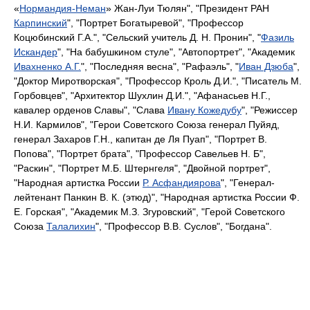
«
Нормандия-Неман
» Жан-Луи Тюлян", "Президент РАН
Карпинский
", "Портрет Богатыревой", "Профессор
Коцюбинский Г.А.", "Сельский учитель Д. Н. Пронин", "
Фазиль
Искандер
", "На бабушкином стуле", "Автопортрет", "Академик
Ивахненко А.Г.
", "Последняя весна", "Рафаэль", "
Иван Дзюба
",
"Доктор Миротворская", "Профессор Кроль Д.И.", "Писатель М.
Горбовцев", "Архитектор Шухлин Д.И.", "Афанасьев Н.Г.,
кавалер орденов Славы", "Слава
Ивану Кожедубу
", "Режиссер
Н.И. Кармилов", "Герои Советского Союза генерал Пуйяд,
генерал Захаров Г.Н., капитан де Ля Пуап", "Портрет В.
Попова", "Портрет брата", "Профессор Савельев Н. Б",
"Раскин", "Портрет М.Б. Штернгеля", "Двойной портрет",
"Народная артистка России
Р. Асфандиярова
", "Генерал-
лейтенант Панкин В. К. (этюд)", "Народная артистка России Ф.
Е. Горская", "Академик М.З. Згуровский", "Герой Советского
Союза
Талалихин
", "Профессор В.В. Суслов", "Богдана".