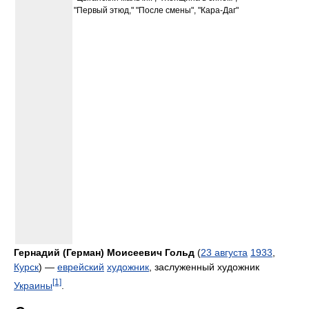
"Первый этюд," "После смены", "Кара-Даг"
Гернадий (Герман) Моисеевич Гольд
(
23 августа
1933
,
Курск
) —
еврейский
художник
, заслуженный художник
[1]
Украины
.