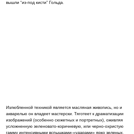
вышли “из-под кисти” Гольда.
Излюбленной техникой является масляная живопись, но и
акварелью он владеет мастерски. Тяготеет к драматизации
изображений (особенно сюжетных и портретных), оживляя
усложненную зеленовато-коричневую, или черно-охристую
гамму интенсивными вспышками-«ударами» ярко зеленых,