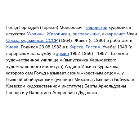
Гольд Гернадий (Герман) Моисеевич -
еврейский
художник в
искусстве
Украины
.
Живописец
,
рисовальщик
,
акварелист
. Член
Союза художников СССР
(1964). Живет (с 1980) и работает в
Киеве
. Родился 23.08.1933 в г.
Курске
,
Россия
. Учеба: 1949 (с
перерывом на службу в
армии
1952-1956) - 1957 - Елецкое
художественное училище у (выпускника Харьковского
художественного института) Андрея Ильича Курнакова,
которого сам Гольд называет своим «крестным отцом», у
бывшей «бойчукистки» (ученицы Михаила Львовича Бойчука в
Киевском художественном институте) Берты Арнольдовны
Гиллер и у Валентина Андреевича Дудченко.