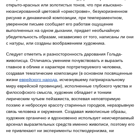
открыто-красных или золотистых тонов, что при изыскано-
нюансированной цветовой «оркестровке», безукоризненном
рисунке и динамичной композиции, при темпераментном,
уверенном письме сообщает его работам ощущение
выполненных на одном дыхании, придает необычайную
убедительность образам, независимо от того, написаны ли они
с натуры, или созданы воображением художника.
Следует отметить и разносторонность дарования Гольда-
живописца. Отличаясь умением почувствовать и выразить
главное в облике и характере портретируемого человека,
создавая тематические композиции (в основном посвященные
жизни
еврейского народа
, исчезнувшему патриархальному
миру еврейской провинции), исполненные глубокого чувства и
философского смысла, художник обладает и тонким
лирическим чутьем пейзажиста, воспевая неповторимую
поэзию и неброскую красоту старинных городков, неразрывную
связь человека и окружения. Создавая живописные образы,
художник органично и вдохновенно использует неисчерпаемый
арсенал выразительных средств именно живописи, поэтому его
не привлекают ни эксперименты постмодернизма, ни