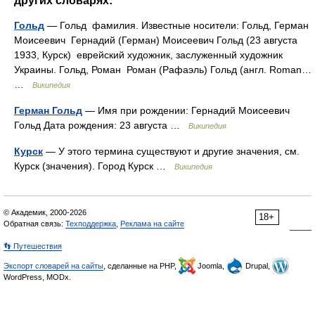
других словарях:
Гольд
— Гольд фамилия. Известные носители: Гольд, Герман
Моисеевич Гернадий (Герман) Моисеевич Гольд (23 августа
1933, Курск) еврейский художник, заслуженный художник
Украины. Гольд, Роман Роман (Рафаэль) Гольд (англ. Roman…
…
Википедия
Герман Гольд
— Имя при рождении: Гернадий Моисеевич
Гольд Дата рождения: 23 августа …
Википедия
Курск
— У этого термина существуют и другие значения, см.
Курск (значения). Город Курск …
Википедия
© Академик, 2000-2026
18+
Обратная связь:
Техподдержка
,
Реклама на сайте
👣 Путешествия
Экспорт словарей на сайты
, сделанные на PHP,
Joomla,
Drupal,
WordPress, MODx.