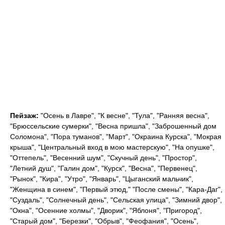
Пейзаж:
"Осень в Лавре", "К весне", "Тула", "Ранняя весна",
"Брюссельские сумерки", "Весна пришла", "Заброшенный дом
Соломона", "Пора туманов", "Март", "Окраина Курска", "Мокрая
крыша", "Центральный вход в мою мастерскую", "На опушке",
"Оттепель", "Весенний шум", "Скучный день", "Простор",
"Летний душ", "Галин дом", "Курск", "Весна", "Первенец",
"Рынок", "Кира", "Утро", "Январь", "Цыганский мальчик",
"Женщина в синем", "Первый этюд," "После смены", "Кара-Даг",
"Суздаль", "Солнечный день", "Сельская улица", "Зимний двор",
"Окна", "Осенние холмы", "Дворик", "Яблоня", "Пригород",
"Старый дом", "Березки", "Обрыв", "Феофания", "Осень",