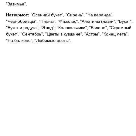
"Зазимье".
Натюрмот:
"Осенний букет", "Сирень", "На веранде",
"Чернобривцы", "Пионы", "Физалис", "Анютины глазки", "Букет",
"Букет и радуга", "Этюд", "Колокольчики", "В июне", "Скромный
букет", "Сентябрь", "Цветы в кувшине", "Астры", "Конец лета",
"На балконе", "Любимые цветы".