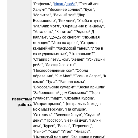
"Рафаэль", "
Иван Дзюба
", "Третий день
Хануки", "Весеннее солнце", "Дуэт",
"Молитва", "Вечный зов", "Дар
Всевышнего", "Книжник", "Учеба в пути",
"Мальчик Мотл", "Обращение к Га-Шему",
"Усталость", "Капитал", "Рядовой Д.
Каплан", "Дождь со снегом", "Любимая
мелодия", "Игра на арфе", "Старик с
канарейкой", "Хасидский танец", "Игра в
свое удовольствие", "Что раньше?",
"Старик с петушком", "Хедер", "Уснувший
ребе", "Дающий советы",
"Послеобеденный сон", "Обряд
обрезания", "9-е Мая", "Осень в Лавре", "К
весне", "Тула", "Ранняя весна",
"Брюссельские сумерки", "Весна пришла",
"Заброшенный дом Соломона", "Пора
туманов", "Март", "Окраина Курска",
Известные
"Мокрая крыша", "Центральный вход в
работы:
мою мастерскую", "На опушке",
"Оттепель", "Весенний шум", "Скучный
день", "Простор", "Летний душ", "Галин
дом", "Курск", "Весна", "Первенец",
"Рынок", "Кира", "Утро", "Январь",
"Цыганский мальчик", "Женщина в синем",