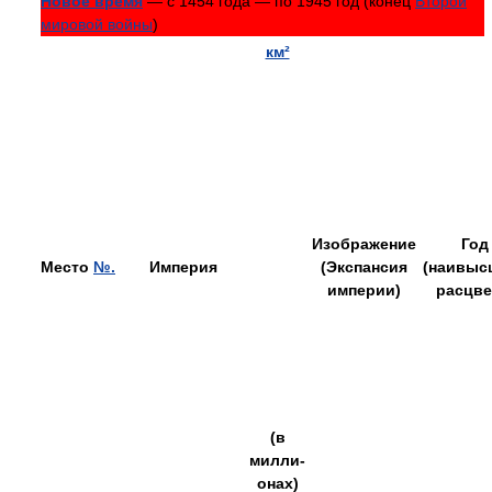
Новое время
— с 1454 года — по 1945 год (конец
Второй
мировой войны
)
км²
Изображение
Год
Место
№.
Империя
(Экспансия
(наивыс
империи)
расцве
(в
милли-
онах)