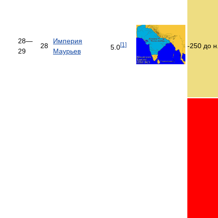
28—
Империя
[1]
28
-250 до н.
5.0
29
Маурьев