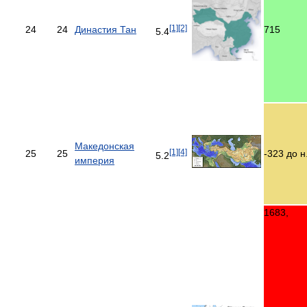
[1]
[2]
24
24
Династия Тан
715
5.4
Македонская
[1]
[4]
25
25
-323 до н
5.2
империя
1683,