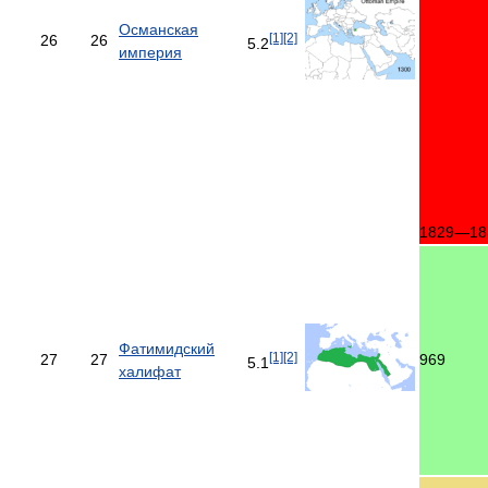
Османская
[1]
[2]
26
26
5.2
империя
1829—18
Фатимидский
[1]
[2]
27
27
969
5.1
халифат