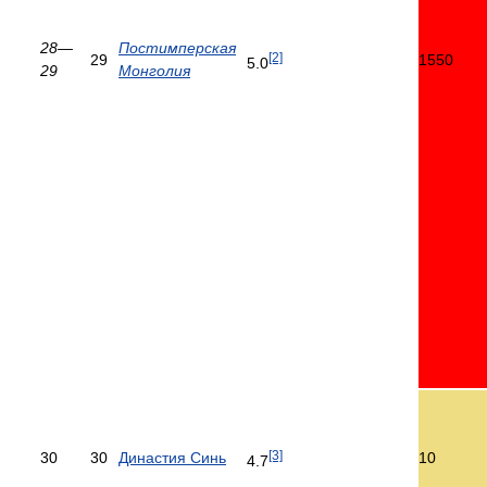
28—
Постимперская
[2]
29
1550
5.0
29
Монголия
[3]
30
30
Династия Синь
10
4.7