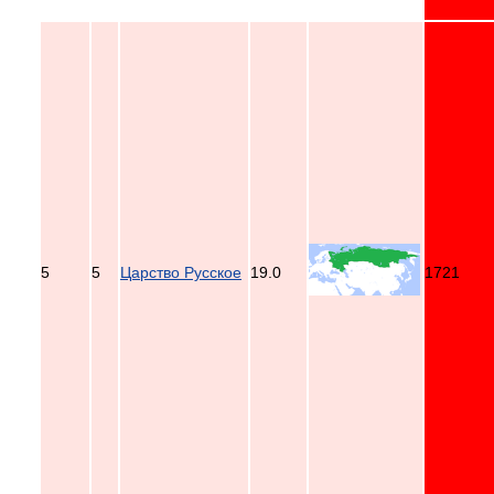
5
5
Царство Русское
19.0
1721