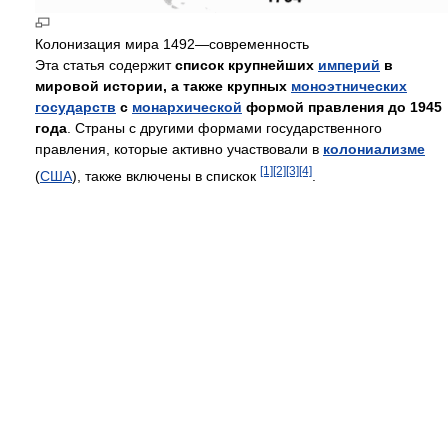
Колонизация мира 1492—современность
Эта статья содержит
список крупнейших
империй
в
мировой истории, а также крупных
моноэтнических
государств
с
монархической
формой правления до 1945
года
. Страны с другими формами государственного
правления, которые активно участвовали в
колониализме
[1]
[2]
[3]
[4]
(
США
), также включены в спискок
.