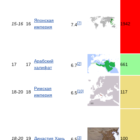
Японская
[7]
15-16
16
1942
7.4
империя
Арабский
[2]
17
17
661
6.7
халифат
Римская
[10]
18-20
18
117
6.5
империя
[3]
18-20
19
Династия Хань
100
6.5