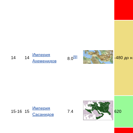
Империя
[9]
14
14
-480 до н.
8.0
Ахеменидов
Империя
15-16
15
7.4
620
Сасанидов