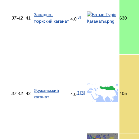
Западно-
[3]
37-42
41
630
4.0
тюркский каганат
Жужаньский
[1]
[3]
37-42
42
405
4.0
каганат