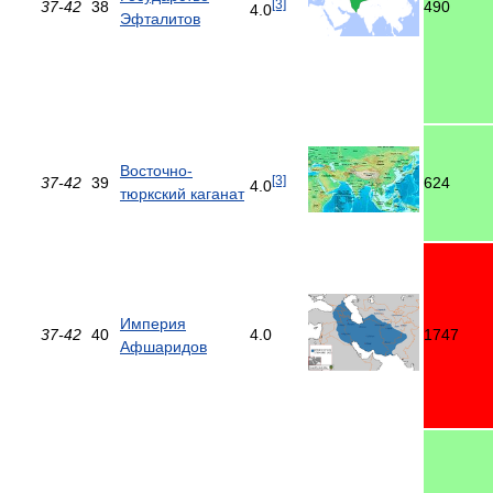
[3]
37-42
38
490
4.0
Эфталитов
Восточно-
[3]
37-42
39
624
4.0
тюркский каганат
Империя
37-42
40
4.0
1747
Афшаридов