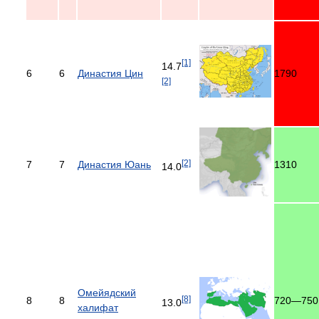
[1]
14.7
6
6
Династия Цин
1790
[2]
[2]
7
7
Династия Юань
1310
14.0
Омейядский
[8]
8
8
720—750
13.0
халифат