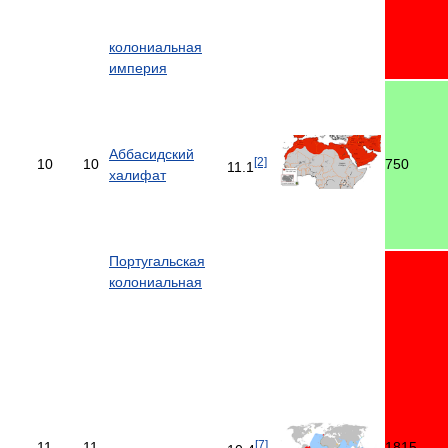
колониальная
империя
Аббасидский
[2]
10
10
750
11.1
халифат
Португальская
колониальная
[7]
11
11
1815