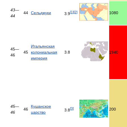
43—
[1]
[2]
44
Сельджуки
1080
3.9
44
Итальянская
45—
45
колониальная
3.8
1940
46
империя
45—
Кушанское
[3]
46
200
3.8
46
царство