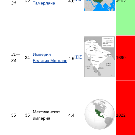
4.6
34
Тамерлана
31—
Империя
[1]
[2]
34
1690
4.6
34
Великих Моголов
Мексиканская
35
35
4.4
1822
империя