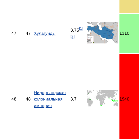
[1]
3.75
47
47
Хулагуиды
1310
[2]
Нидерландская
48
48
колониальная
3.7
1940
империя