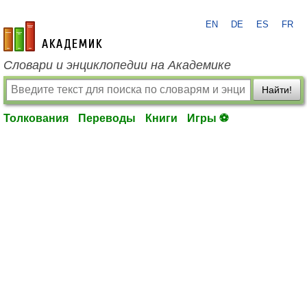
EN
DE
ES
FR
academic.ru
Словари и энциклопедии на Академике
Найти!
Толкования
Переводы
Книги
Игры ⚽