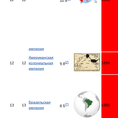
10.4
империя
Американская
[2]
12
12
колониальная
1899
9.8
империя
Бразильская
[7]
13
13
1880
8.5
империя