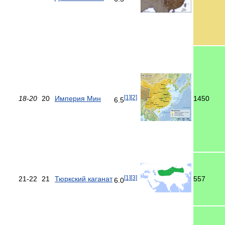
[1]
[2]
18-20
20
Империя Мин
1450
6.5
[1]
[3]
21-22
21
Тюркский каганат
557
6.0