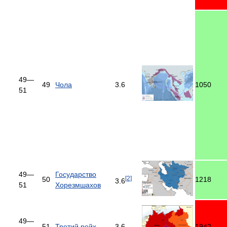
49—
49
Чола
3.6
1050
51
49—
Государство
[2]
50
1218
3.6
51
Хорезмшахов
49—
51
Третий рейх
3.6
1942