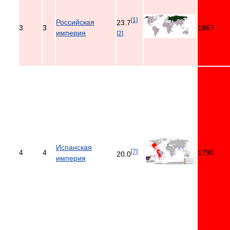
[1]
Российская
23.7
3
3
1867
империя
[2]
Испанская
[7]
4
4
1790
20.0
империя