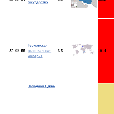
государство
Германская
52-60
55
колониальная
3.5
1914
империя
Западная Цзинь