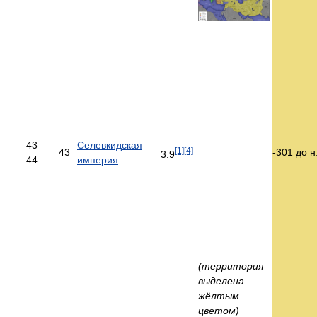
43—
Селевкидская
[1]
[4]
43
-301 до н
3.9
44
империя
(территория
выделена
жёлтым
цветом)