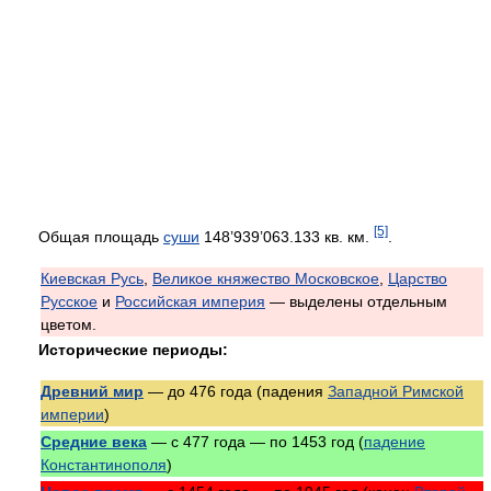
[5]
Общая площадь
суши
148’939’063.133 кв. км.
.
Киевская Русь
,
Великое княжество Московское
,
Царство
Русское
и
Российская империя
— выделены отдельным
цветом.
Исторические периоды:
Древний мир
— до 476 года (падения
Западной Римской
империи
)
Средние века
— с 477 года — по 1453 год (
падение
Константинополя
)