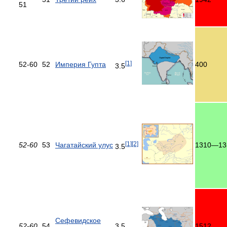
51
[1]
52-60
52
Империя Гупта
400
3.5
[1]
[2]
52-60
53
Чагатайский улус
1310—13
3.5
Сефевидское
52-60
54
3.5
1512