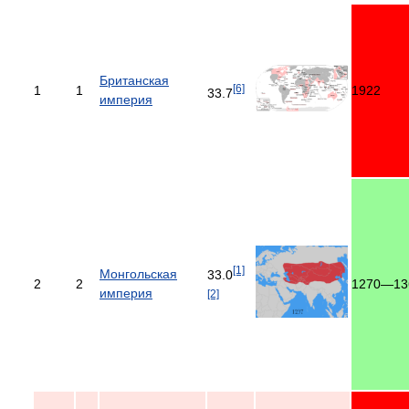
Британская
[6]
1
1
1922
33.7
империя
[1]
Монгольская
33.0
2
2
1270—13
империя
[2]