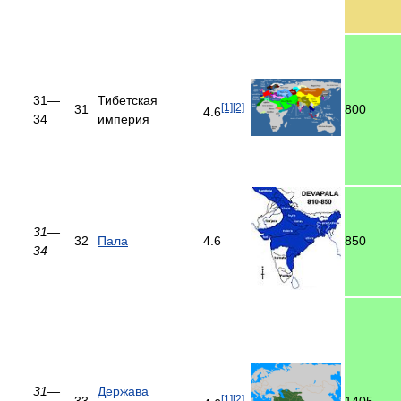
31—
Тибетская
[1]
[2]
31
800
4.6
34
империя
31—
32
Пала
4.6
850
34
31—
Держава
[1]
[2]
33
1405