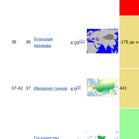
Хуннская
[11]
36
36
-176 до н.
4.03
держава
[3]
37-42
37
Империя гуннов
441
4.0
Государство