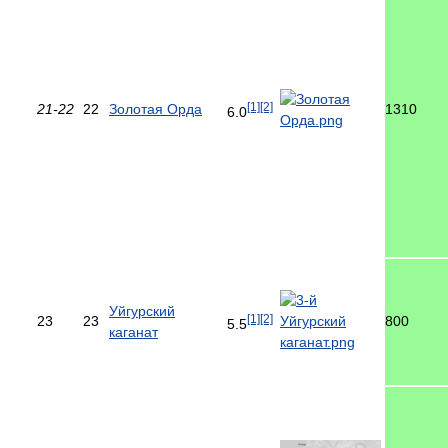
[1]
[2]
21-22
22
Золотая Орда
1310
6.0
Уйгурский
[1]
[2]
23
23
800
5.5
каганат