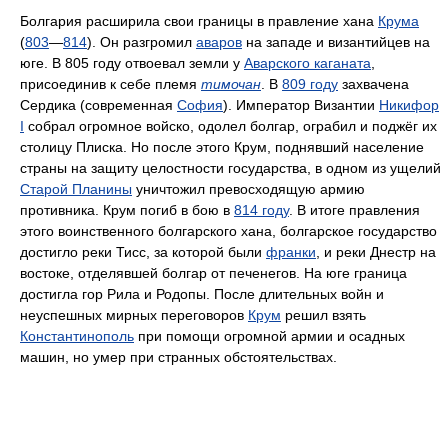
Болгария расширила свои границы в правление хана
Крума
(
803
—
814
). Он разгромил
аваров
на западе и византийцев на
юге. В 805 году отвоевал земли у
Аварского каганата
,
присоединив к себе племя
тимочан
. В
809 году
захвачена
Сердика (современная
София
). Император Византии
Никифор
I
собрал огромное войско, одолел болгар, ограбил и поджёг их
столицу Плиска. Но после этого Крум, поднявший население
страны на защиту целостности государства, в одном из ущелий
Старой Планины
уничтожил превосходящую армию
противника. Крум погиб в бою в
814 году
. В итоге правления
этого воинственного болгарского хана, болгарское государство
достигло реки Тисс, за которой были
франки
, и реки Днестр на
востоке, отделявшей болгар от печенегов. На юге граница
достигла гор Рила и Родопы. После длительных войн и
неуспешных мирных переговоров
Крум
решил взять
Константинополь
при помощи огромной армии и осадных
машин, но умер при странных обстоятельствах.