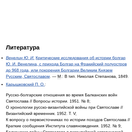
Литература
Венелин Ю. И.
Критическиe исследования об истории болгар
Ю. И. Венелина, с прихода Болгар на Фракийский полуостров
до 968 года, или покорения Болгарии Великим Князем
Русским, Святославом
. —
М
.: В тип. Николая Степанова, 1849.
Карышковский П. О.
:
Русско-болгарские отношения во время Балканских войн
Святослава // Вопросы истории. 1951. № 8;
О хронологии русско-византийской войны при Святославе //
Византийский временник. 1952. Т. V;
К вопросу о первоисточниках по истории походов Святослава //
Краткие сообщения Института славяноведения. 1952. № 9;