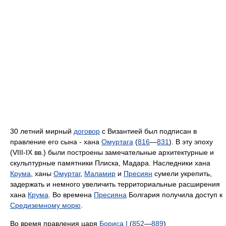
30 летний мирный
договор
с Византией был подписан в
правление его сына - хана
Омуртага
(
816
—
831
). В эту эпоху
(VIII-IX вв.) были построены замечательные архитектурные и
скульптурные памятники Плиска, Мадара. Наследники хана
Крума
, ханы
Омуртаг
,
Маламир
и
Пресиян
сумели укрепить,
задержать и немного увеличить территориальные расширения
хана
Крума
. Во времена
Пресияна
Болгария получила доступ к
Средиземному морю
.
Во время правления царя
Бориса I
(
852
—
889
)