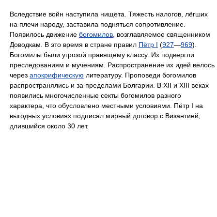
Вследствие войн наступила нищета. Тяжесть налогов, лёгших
на плечи народу, заставила подняться сопротивление.
Появилось движение
богомилов
, возглавляемое священником
Доводкам. В это время в стране правил
Пётр I
(
927
—
969
).
Богомилы были угрозой правящему классу. Их подвергли
преследованиям и мучениям. Распространение их идей велось
через
апокрифическую
литературу. Проповеди богомилов
распространялись и за пределами Болгарии. В XII и XIII веках
появились многочисленные секты богомилов разного
характера, что обусловлено местными условиями. Пётр I на
выгодных условиях подписал мирный договор с Византией,
длившийся около 30 лет.