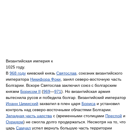
Византийская империя к
1025 году.
В
968 году
киевский князь
Святослав
, союзник византийского
императора
Никифора Фоки
, занял северо-восточную часть
Болгарии. Вскоре Святослав заключил союз с болгарским
князем
Борисом II
(
969
—
971
). Но византийская армия
вытеснила русов и победила болгар. Византийский император
Иоанн Цимисхий
захватил в плен царя
Бориса
и установил
контроль над северо-восточными областями Болгарии.
Западная часть царства
с (временными столицами
Преспой
и
Охридом
) не смогла долго продержаться. Несмотря на то, что
царь
Самуил
успел вернуть большую часть территории