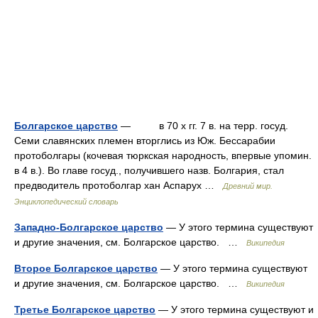
Болгарское царство
— в 70 х гг. 7 в. на терр. госуд.
Семи славянских племен вторглись из Юж. Бессарабии
протоболгары (кочевая тюркская народность, впервые упомин.
в 4 в.). Во главе госуд., получившего назв. Болгария, стал
предводитель протоболгар хан Аспарух …
Древний мир.
Энциклопедический словарь
Западно-Болгарское царство
— У этого термина существуют
и другие значения, см. Болгарское царство. …
Википедия
Второе Болгарское царство
— У этого термина существуют
и другие значения, см. Болгарское царство. …
Википедия
Третье Болгарское царство
— У этого термина существуют и