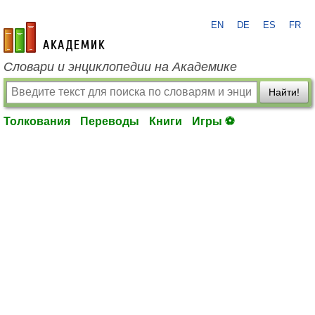
EN
DE
ES
FR
academic.ru
Словари и энциклопедии на Академике
Найти!
Толкования
Переводы
Книги
Игры ⚽