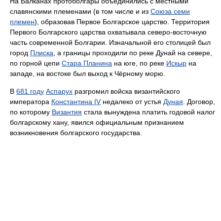
На Балканах протоболгары объединились с местными
славянскими племенами (в том числе и из
Союза семи
племен
), образовав Первое Болгарское царство. Территория
Первого Болгарского царства охватывала северо-восточную
часть современной Болгарии. Изначальной его столицей был
город
Плиска
, а границы проходили по реке Дунай на севере,
по горной цепи
Стара Планина
на юге, по реке
Искыр
на
западе, на востоке был выход к Чёрному морю.
В
681 году
Аспарух
разгромил войска византийского
императора
Константина IV
недалеко от устья
Дуная
. Договор,
по которому
Византия
стала вынуждена платить годовой налог
болгарскому хану, явился официальным признанием
возникновения болгарского государства.