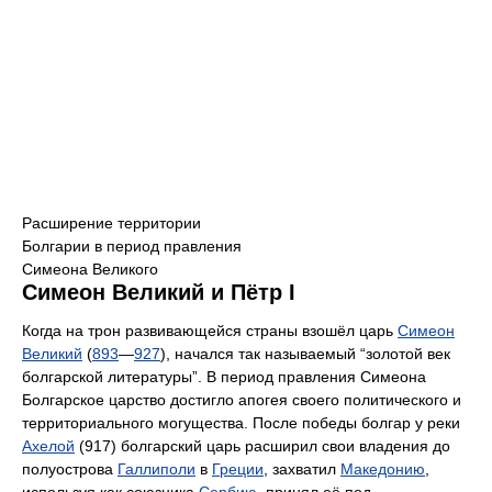
Расширение территории
Болгарии в период правления
Симеона Великого
Симеон Великий и Пётр I
Когда на трон развивающейся страны взошёл царь
Симеон
Великий
(
893
—
927
), начался так называемый “золотой век
болгарской литературы”. В период правления Симеона
Болгарское царство достигло апогея своего политического и
территориального могущества. После победы болгар у реки
Ахелой
(917) болгарский царь расширил свои владения до
полуострова
Галлиполи
в
Греции
, захватил
Македонию
,