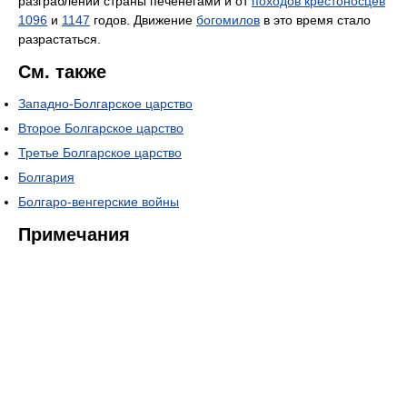
разграблений страны печенегами и от
походов крестоносцев
1096
и
1147
годов. Движение
богомилов
в это время стало
разрастаться.
См. также
Западно-Болгарское царство
Второе Болгарское царство
Третье Болгарское царство
Болгария
Болгаро-венгерские войны
Примечания