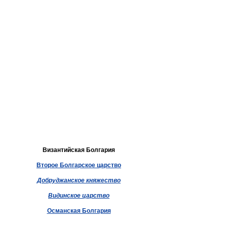
Византийская Болгария
Второе Болгарское царство
Добруджанское княжество
Видинское царство
Османская Болгария