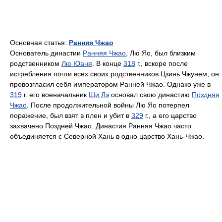
Основная статья:
Ранняя Чжао
Основатель династии
Ранняя Чжао
, Лю Яо, был близким
родственником
Лю Юаня
. В конце
318
г., вскоре после
истребления почти всех своих родственников Цзинь Чжунем, он
провозгласил себя императором Ранней Чжао. Однако уже в
319
г. его военачальник
Ши Лэ
основал свою династию
Поздняя
Чжао
. После продолжительной войны Лю Яо потерпел
поражение, был взят в плен и убит в
329
г., а его царство
захвачено Поздней Чжао. Династия Ранняя Чжао часто
объединяется с Северной Хань в одно царство Хань-Чжао.