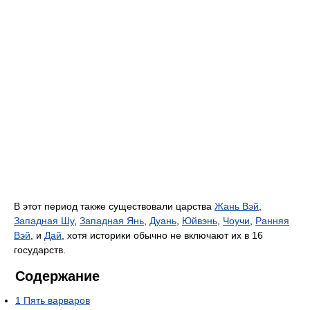
В этот период также существовали царства
Жань Вэй
,
Западная Шу
,
Западная Янь
,
Дуань
,
Юйвэнь
,
Чоучи
,
Ранняя
Вэй
, и
Дай
, хотя историки обычно не включают их в 16
государств.
Содержание
1
Пять варваров