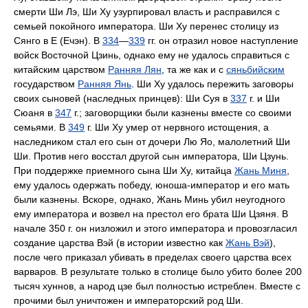
смерти Ши Лэ, Ши Ху узурпировал власть и расправился с
семьей покойного императора. Ши Ху перенес столицу из
Сянго в Е (Ечэн). В
334
—
339
гг. он отразил новое наступление
войск Восточной Цзинь, однако ему не удалось справиться с
китайским царством
Ранняя Лян
, та же как и с
сяньбийским
государством
Ранняя Янь
. Ши Ху удалось пережить заговоры
своих сыновей (наследных принцев): Ши Суя в
337
г. и Ши
Сюаня в
347
г.; заговорщики были казнены вместе со своими
семьями. В
349
г. Ши Ху умер от нервного истощения, а
наследником стал его сын от дочери Лю Яо, малолетний Ши
Ши. Против него восстал другой сын императора, Ши Цзунь.
При поддержке приемного сына Ши Ху, китайца
Жань Миня
,
ему удалось одержать победу, юноша-император и его мать
были казнены. Вскоре, однако, Жань Минь убил неугодного
ему императора и возвел на престол его брата Ши Цзяня. В
начале 350 г. он низложил и этого императора и провозгласил
создание царства Вэй (в истории известно как
Жань Вэй
),
после чего приказал убивать в пределах своего царства всех
варваров. В результате только в столице было убито более 200
тысяч хуннов, а народ цзе был полностью истреблен. Вместе с
прочими был уничтожен и императорский род Ши.