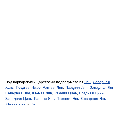
Под варварскими царствами подразумевают
Чэн
,
Северная
Хань
,
Поздняя Чжао
,
Ранняя Лян
,
Поздняя Лян
,
Западная Лян
,
Северная Лян
,
Южная Лян
,
Ранняя Цинь
,
Поздняя Цинь
,
Западная Цинь
,
Ранняя Янь
,
Поздняя Янь
,
Северная Янь
,
Южная Янь
, и
Ся
.