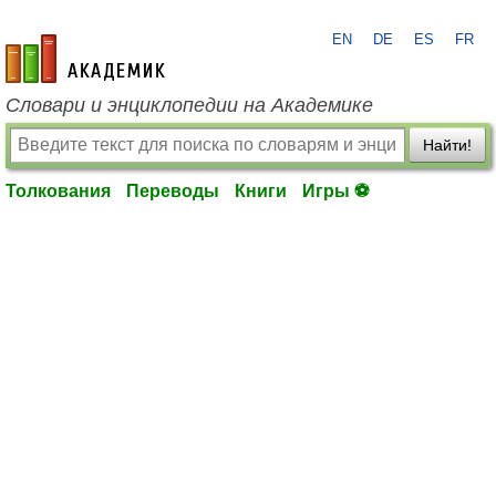
EN
DE
ES
FR
academic.ru
Словари и энциклопедии на Академике
Найти!
Толкования
Переводы
Книги
Игры ⚽