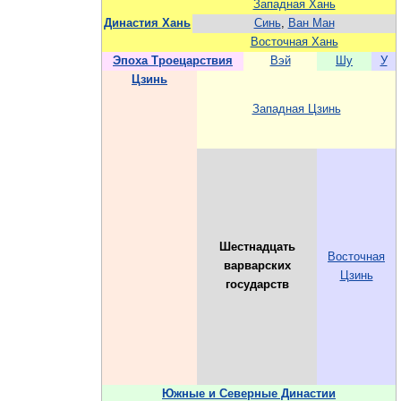
Западная Хань
Династия Хань
Синь
,
Ван Ман
Восточная Хань
Эпоха Троецарствия
Вэй
Шу
У
Цзинь
Западная Цзинь
Шестнадцать
Восточная
варварских
Цзинь
государств
Южные и Северные Династии