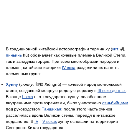
В традиционной китайской историографии термин
ху
(
кит.
胡
,
пиньинь
hú) обозначает как кочевые племена Великой Степи,
так и западных горцев. При всем многообразии народов и
племен, китайские историки
IV века
разделили их на пять
племенных групп:
Хунну
(
сюнну
, 匈奴 Xiōngnú) — кочевой народ монгольской
степи, создавший мощную родовую державу в
III веке до н. э.
.
В конце
I века
н. э. государство хунну, ослабленное
внутренними противоречиями, было уничтожено
сяньбийцами
под руководством
Таншихая
; после этого часть хуннов
расселилась вдоль Великой стены, перейдя в китайское
подданство. В
IV
—
V веках
хунну основали на территории
Северного Китая государства: