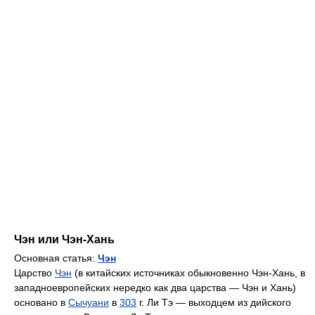
Чэн или Чэн-Хань
Основная статья:
Чэн
Царство
Чэн
(в китайских источниках обыкновенно Чэн-Хань, в
западноевропейских нередко как два царства — Чэн и Хань)
основано в
Сычуани
в
303
г. Ли Тэ — выходцем из дийского