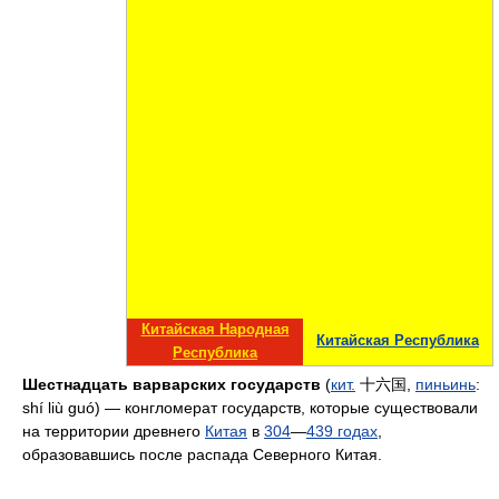
Китайская Народная
Китайская Республика
Республика
Шестнадцать варварских государств
(
кит.
十六国
,
пиньинь
:
shí liù guó) — конгломерат государств, которые существовали
на территории древнего
Китая
в
304
—
439 годах
,
образовавшись после распада Северного Китая.