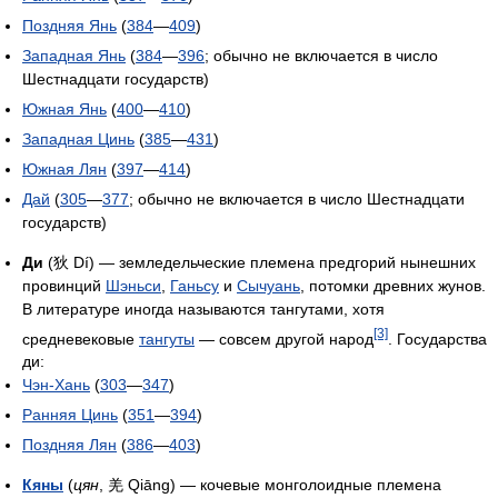
Поздняя Янь
(
384
—
409
)
Западная Янь
(
384
—
396
; обычно не включается в число
Шестнадцати государств)
Южная Янь
(
400
—
410
)
Западная Цинь
(
385
—
431
)
Южная Лян
(
397
—
414
)
Дай
(
305
—
377
; обычно не включается в число Шестнадцати
государств)
Ди
(狄 Dí) — земледельческие племена предгорий нынешних
провинций
Шэньси
,
Ганьсу
и
Сычуань
, потомки древних жунов.
В литературе иногда называются тангутами, хотя
[3]
средневековые
тангуты
— совсем другой народ
. Государства
ди:
Чэн-Хань
(
303
—
347
)
Ранняя Цинь
(
351
—
394
)
Поздняя Лян
(
386
—
403
)
Кяны
(
цян
, 羌 Qiāng) — кочевые монголоидные племена