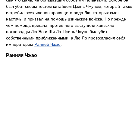
сын Лю Цань, не обладавший особыми талантами. Вскоре он
был убит своим тестем китайцем Цзинь Чжунем, который также
истребил всех членов правящего рода Лю, которых смог
настичь, и призвал на помощь цзиньские войска. Но прежде
чем помощь пришла, против него выступили ханьские
полководцы Лю Яо и Ши Лэ. Цзинь Чжунь был убит
собственными приближенными, а Лю Яо провозгласил себя
императором
Ранней Чжао
.
Ранняя Чжао