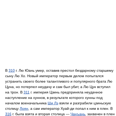
В
310
г. Лю Юань умер, оставив престол бездарному старшему
сыну Лю Хо. Новый император первым делом попытался
устранить своего более талантливого и популярного брата Лю
Цуна, но потерпел неудачу и сам был убит, а Лю Цун вступил
на трон. В
311
г. империя Цзинь предприняла неудачное
наступление на хуннов, в результате которого хунны под
началом военачальника
Ши Лэ
взяли и разграбили цзиньскую
столицу
Лоян
, а сам император Хуай-ди попал к ним в плен. В
316
г. была взята и вторая столица —
Чанъань
, захвачен в плен