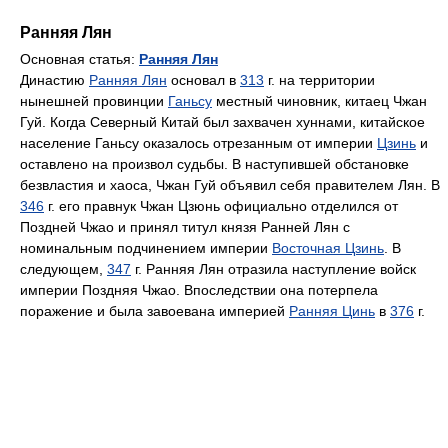
Ранняя Лян
Основная статья:
Ранняя Лян
Династию
Ранняя Лян
основал в
313
г. на территории
нынешней провинции
Ганьсу
местный чиновник, китаец Чжан
Гуй. Когда Северный Китай был захвачен хуннами, китайское
население Ганьсу оказалось отрезанным от империи
Цзинь
и
оставлено на произвол судьбы. В наступившей обстановке
безвластия и хаоса, Чжан Гуй объявил себя правителем Лян. В
346
г. его правнук Чжан Цзюнь официально отделился от
Поздней Чжао и принял титул князя Ранней Лян с
номинальным подчинением империи
Восточная Цзинь
. В
следующем,
347
г. Ранняя Лян отразила наступление войск
империи Поздняя Чжао. Впоследствии она потерпела
поражение и была завоевана империей
Ранняя Цинь
в
376
г.