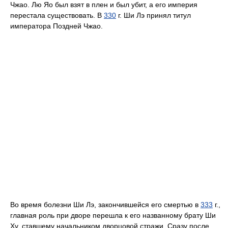
Чжао. Лю Яо был взят в плен и был убит, а его империя
перестала существовать. В
330
г. Ши Лэ принял титул
императора Поздней Чжао.
Во время болезни Ши Лэ, закончившейся его смертью в
333
г.,
главная роль при дворе перешла к его названному брату Ши
Ху, ставшему начальником дворцовой стражи. Сразу после