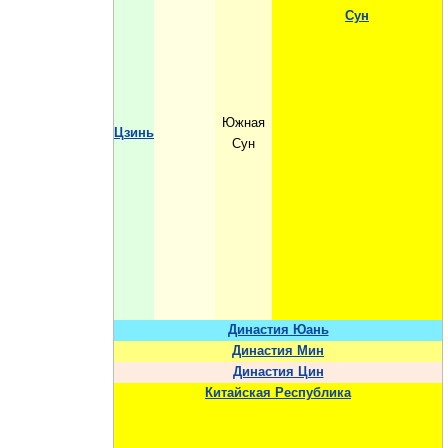
Сун
Южная
Цзинь
Сун
Династия Юань
Династия Мин
Династия Цин
Китайская Республика