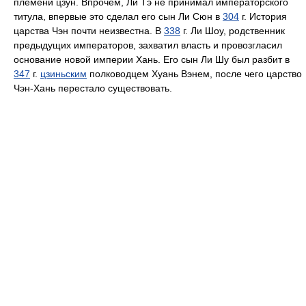
племени цзун. Впрочем, Ли Тэ не принимал императорского
титула, впервые это сделал его сын Ли Сюн в
304
г. История
царства Чэн почти неизвестна. В
338
г. Ли Шоу, родственник
предыдущих императоров, захватил власть и провозгласил
основание новой империи Хань. Его сын Ли Шу был разбит в
347
г.
цзиньским
полководцем Хуань Вэнем, после чего царство
Чэн-Хань перестало существовать.