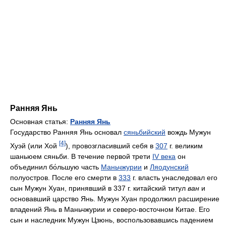
Ранняя Янь
Основная статья:
Ранняя Янь
Государство Ранняя Янь основал
сяньбийский
вождь Мужун
[4]
Хуэй (или Хой
), провозгласивший себя в
307
г. великим
шаньюем сяньби. В течение первой трети
IV века
он
объединил бо́льшую часть
Маньчжурии
и
Ляодунский
полуостров. После его смерти в
333
г. власть унаследовал его
сын Мужун Хуан, принявший в 337 г. китайский титул
ван
и
основавший царство Янь. Мужун Хуан продолжил расширение
владений Янь в Маньчжурии и северо-восточном Китае. Его
сын и наследник Мужун Цзюнь, воспользовавшись падением