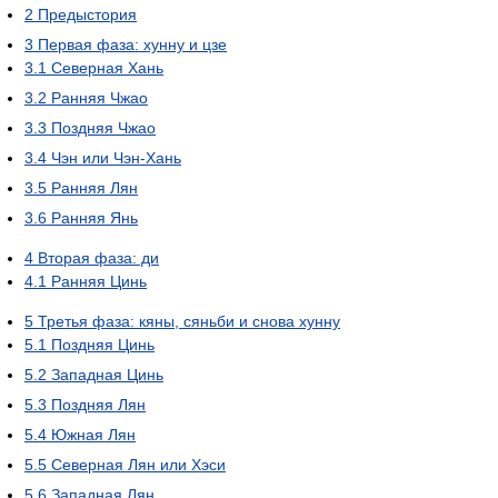
2
Предыстория
3
Первая фаза: хунну и цзе
3.1
Северная Хань
3.2
Ранняя Чжао
3.3
Поздняя Чжао
3.4
Чэн или Чэн-Хань
3.5
Ранняя Лян
3.6
Ранняя Янь
4
Вторая фаза: ди
4.1
Ранняя Цинь
5
Третья фаза: кяны, сяньби и снова хунну
5.1
Поздняя Цинь
5.2
Западная Цинь
5.3
Поздняя Лян
5.4
Южная Лян
5.5
Северная Лян или Хэси
5.6
Западная Лян