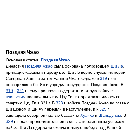
Поздняя Чжао
Основная статья:
Поздняя Чжао
Династия
Поздняя Чжао
была основана полководцем
Ши Лэ
,
принадлежавшим к народу цзе. Ши Лэ верно служил империи
Северная Хань, а затем Ранней Чжао. Однако в
319
г. он
поссорился с Лю Яо и учредил государство Поздняя Чжао. В
319
—
321
гг. ему пришлось выдержать тяжелую войну с
цзиньским
военачальником Цзу Ти, которая закончилась со
смертью Цзу Ти в 321 г. В
323
г. войска Поздней Чжао во главе с
Ши Шэном и Ши Ху перешли в наступление, и к
325
г.
завладела северной частью бассейна
Хуайхэ
и
Шаньдуном
. В
329
г. после продолжительной войны с переменным успехом,
войска Ши Лэ одержали окончательную победу над Ранней