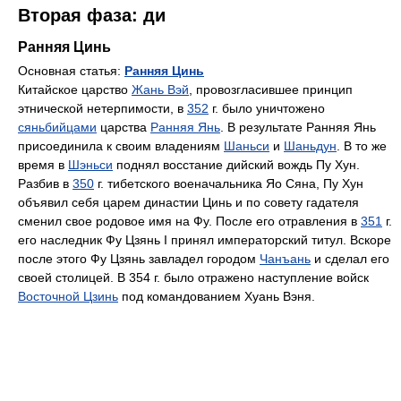
Вторая фаза: ди
Ранняя Цинь
Основная статья:
Ранняя Цинь
Китайское царство
Жань Вэй
, провозгласившее принцип
этнической нетерпимости, в
352
г. было уничтожено
сяньбийцами
царства
Ранняя Янь
. В результате Ранняя Янь
присоединила к своим владениям
Шаньси
и
Шаньдун
. В то же
время в
Шэньси
поднял восстание дийский вождь Пу Хун.
Разбив в
350
г. тибетского военачальника Яо Сяна, Пу Хун
объявил себя царем династии Цинь и по совету гадателя
сменил свое родовое имя на Фу. После его отравления в
351
г.
его наследник Фу Цзянь I принял императорский титул. Вскоре
после этого Фу Цзянь завладел городом
Чанъань
и сделал его
своей столицей. В 354 г. было отражено наступление войск
Восточной Цзинь
под командованием Хуань Вэня.