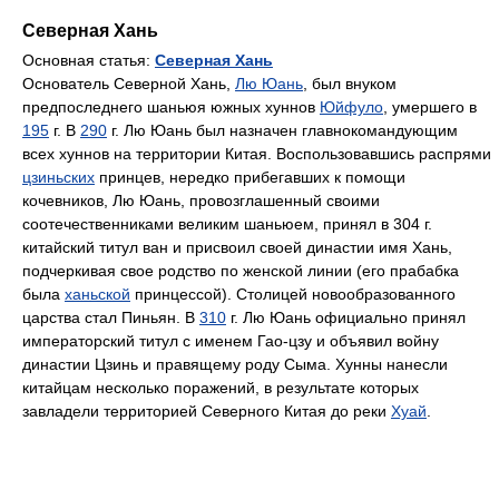
Северная Хань
Основная статья:
Северная Хань
Основатель Северной Хань,
Лю Юань
, был внуком
предпоследнего шаньюя южных хуннов
Юйфуло
, умершего в
195
г. В
290
г. Лю Юань был назначен главнокомандующим
всех хуннов на территории Китая. Воспользовавшись распрями
цзиньских
принцев, нередко прибегавших к помощи
кочевников, Лю Юань, провозглашенный своими
соотечественниками великим шаньюем, принял в 304 г.
китайский титул ван и присвоил своей династии имя Хань,
подчеркивая свое родство по женской линии (его прабабка
была
ханьской
принцессой). Столицей новообразованного
царства стал Пиньян. В
310
г. Лю Юань официально принял
императорский титул с именем Гао-цзу и объявил войну
династии Цзинь и правящему роду Сыма. Хунны нанесли
китайцам несколько поражений, в результате которых
завладели территорией Северного Китая до реки
Хуай
.