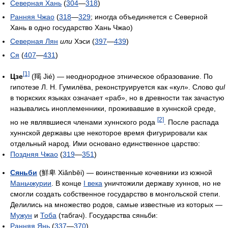
Северная Хань
(
304
—
318
)
Ранняя Чжао
(
318
—
329
; иногда объединяется с Северной
Хань в одно государство Хань Чжао)
Северная Лян
или
Хэси (
397
—
439
)
Ся
(
407
—
431
)
[1]
Цзе
(羯 Jié) — неоднородное этническое образование. По
гипотезе Л. Н. Гумилёва, реконструируется как «кул». Слово
qul
в тюркских языках означает «раб», но в древности так зачастую
назывались иноплеменники, проживавшие в хуннской среде,
[2]
но не являвшиеся членами хуннского рода
. После распада
хуннской державы цзе некоторое время фигурировали как
отдельный народ. Ими основано единственное царство:
Поздняя Чжао
(
319
—
351
)
Сяньби
(鮮卑 Xiǎnbēi) — воинственные кочевники из южной
Маньчжурии
. В конце
I века
уничтожили державу хуннов, но не
смогли создать собственное государство в монгольской степи.
Делились на множество родов, самые известные из которых —
Мужун
и
Тоба
(табгач). Государства сяньби:
Ранняя Янь
(
337
—
370
)